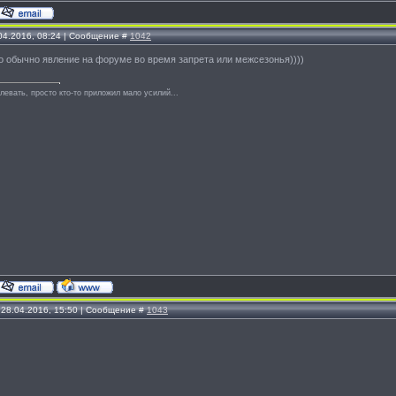
.04.2016, 08:24 | Сообщение #
1042
это обычно явление на форуме во время запрета или межсезонья))))
левать, просто кто-то приложил мало усилий...
 28.04.2016, 15:50 | Сообщение #
1043