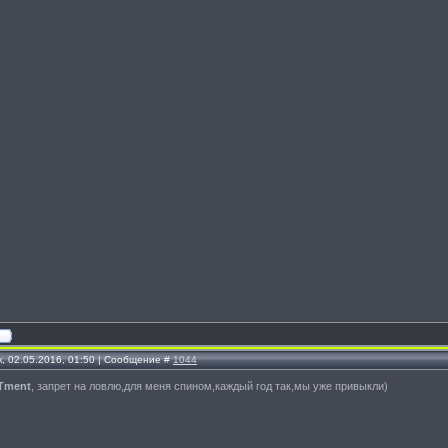
, 02.05.2016, 01:50 | Сообщение #
1044
Tment
, запрет на ловлю,для меня спином,каждый год так,мы уже привыкли)