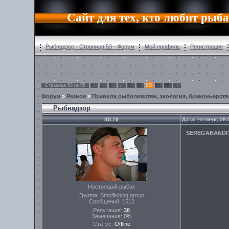
Сайт для тех, кто любит рыб
Рыбнадзор - Страница 53 - Форум
Мой профиль
Регистрация
53
Страница
53
из
55
«
1
2
…
51
52
54
55
»
Форум
»
Разное
»
Правила рыболовства, экология, браконьерств
Рыбнадзор
IDL79
Дата: Четверг, 28
SEREGABANDI
Настоящий рыбак
Группа: Smolfishing group
Сообщений:
1512
Репутация:
38
Замечания:
0%
Статус:
Offline