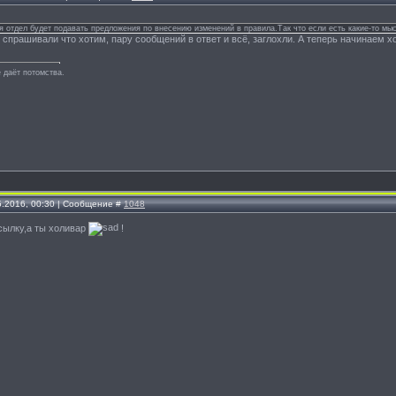
я отдел будет подавать предложения по внесению изменений в правила.Так что если есть какие-то мыс
 спрашивали что хотим, пару сообщений в ответ и всё, заглохли. А теперь начинаем хол
 даёт потомства.
5.2016, 00:30 | Сообщение #
1048
сылку,а ты холивар
!