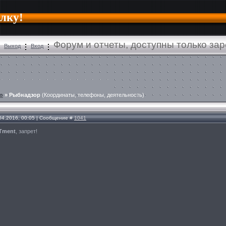
алку!
Форум и отчеты, доступны только за
Выход
Вход
о
»
Рыбнадзор
(Координаты, телефоны, деятельность)
.04.2016, 00:05 | Сообщение #
1041
Tment
, запрет!