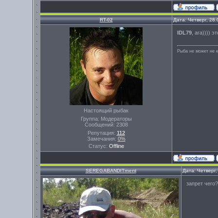
RT-02
Дата: Четверг, 28
IDL79
, ага)))) 
Рыба не может не к
Настоящий рыбак
Группа: Модераторы
Сообщений:
2308
Репутация:
112
Замечания:
0%
Статус:
Offline
SEREGABANDITment
Дата: Четверг,
запрет чего?