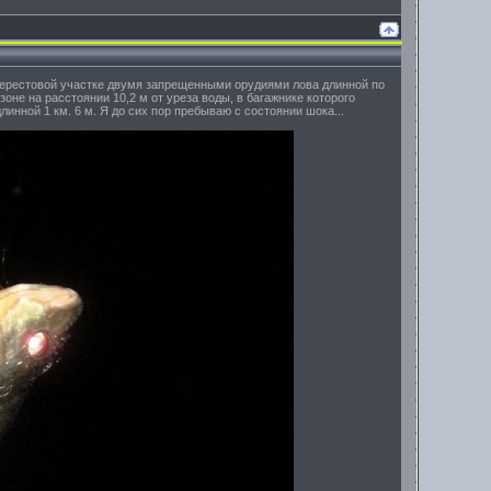
 нерестовой участке двумя запрещенными орудиями лова длинной по
зоне на расстоянии 10,2 м от уреза воды, в багажнике которого
линной 1 км. 6 м. Я до сих пор пребываю с состоянии шока...