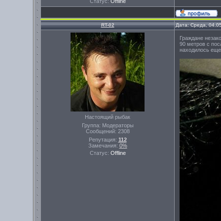
Статус:
Offline
RT-02
Дата: Среда, 04.0
Граждане незако
90 метров с пос
находилось еще 
Настоящий рыбак
Группа: Модераторы
Сообщений:
2308
Репутация:
112
Замечания:
0%
Статус:
Offline