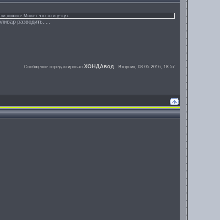
ли,пишите.Может что-то и учтут.
ивар разводить.....
ХОНДАвод
Сообщение отредактировал
-
Вторник, 03.05.2016, 18:57