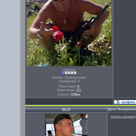
новичок
Группа: Проверенные
Сообщений:
9
Репутация:
0
Замечания:
0%
Статус:
Offline
IDL79
Дата: Понедельник
SEREGABANDI