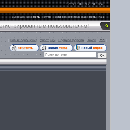
Четверг, 03.09.2020, 06:42
Вы вошли как
Гость
|
Группа
"
Гости
"
Приветствую Вас
Гость
|
RSS
регистрированным пользователям!
[
Новые сообщения
·
Участники
·
Правила форума
·
Поиск
·
RSS
]