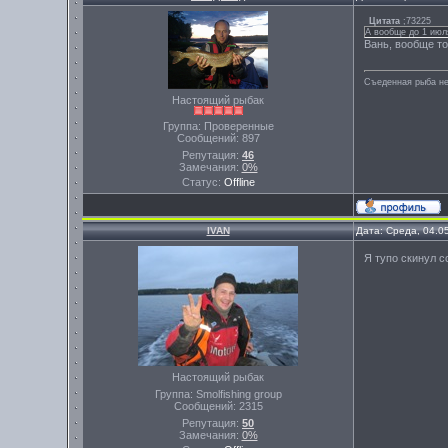
Цитата
;73225
А вообще до 1 июл
Вань, вообще то
Съеденная рыба не
Настоящий рыбак
Группа: Проверенные
Сообщений:
897
Репутация:
46
Замечания:
0%
Статус:
Offline
IVAN
Дата: Среда, 04.0
Я тупо скинул с
Настоящий рыбак
Группа: Smolfishing group
Сообщений:
2315
Репутация:
50
Замечания:
0%