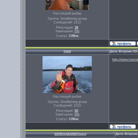
Настоящий рыбак
Группа: Smolfishing group
Сообщений:
1512
Репутация:
38
Замечания:
0%
Статус:
Offline
IVAN
Дата: Вторник, 03
http://www.rnaro
Настоящий рыбак
Группа: Smolfishing group
Сообщений:
2315
Репутация:
50
Замечания:
0%
Статус:
Offline
SEREGABANDITment
Дата: Вторник