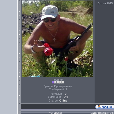
Это за 2015,
новичок
Группа: Проверенные
Сообщений:
9
Репутация:
0
Замечания:
0%
Статус:
Offline
ХОНДАвод
Дата: Вторник, 03