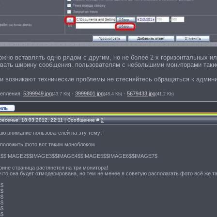
ожно вставлять одно рядом с другим, но не более 2-х горизонтальных и
ивать ширину сообщения. пользователям с небольшими мониторами такие
и возникают технические проблемы не стесняйтесь обращаться к админ
епления:
5399949.jpg
·
3999801.jpg
·
5679433.jpg
(43.7 Kb)
(48.4 Kb)
(41.2 Kb)
ресенье, 18.03.2012, 22:11 | Сообщение #
2
ю внимание пользователей на эту тему!
сположить фото вот таким моноблоком
1$$IMAGE2$$IMAGE3$$IMAGE4$$IMAGE5$$IMAGE6$$IMAGE7$
рине страница растянется на три монитора!
что она будет отмодерирована, но тем не менее я советую располагать фото всё же т
1$
2$
3$
4$
5$
6$