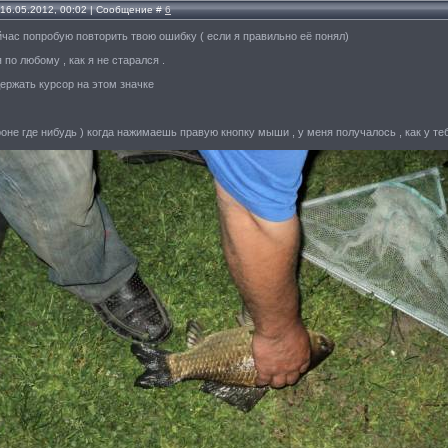
 16.05.2012, 00:02 | Сообщение #
6
йчас попробую повторить твою ошибку ( если я правильно её понял)
по любому , как я не старался .
ержать курсор на этом значке
роне где нибудь ) когда нажимаешь правую кнопку мыши , у меня получалось , как у теб