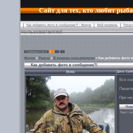
Сайт для тех, кто любит рыб
Как добавить фото в сообщение?! - Форум
Мой профиль
Регис
пользователям!
1
Страница
1
из
2
2
»
Форум
»
Разное
»
В помощь пользователю
»
Как добавить фото 
Как добавить фото в сообщение?!
Игорь
Дата: Субб
Всё оче
Пишете
При не