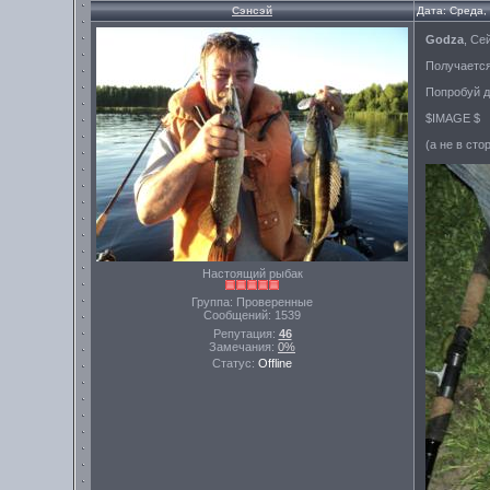
Сэнсэй
Дата: Среда,
Godza
, Се
Получается 
Попробуй д
$IMAGE $
(а не в сто
Настоящий рыбак
Группа: Проверенные
Сообщений:
1539
Репутация:
46
Замечания:
0%
Статус:
Offline