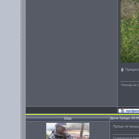
Прикреп
"Никогда не 
Vitus
Дата: Среда, 16.0
Проще не мышью
Селекционеры вывел