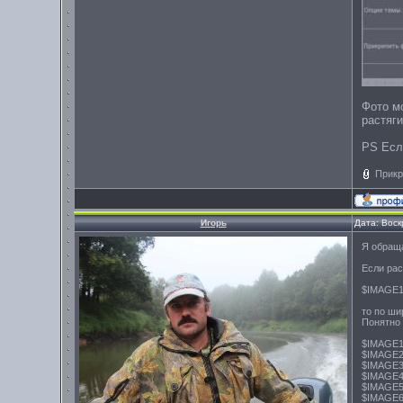
Фото м
растяг
PS Есл
Прикр
Игорь
Дата: Воск
Я обраща
Если ра
$IMAGE
то по ши
Понятно 
$IMAGE
$IMAGE
$IMAGE
$IMAGE
$IMAGE
$IMAGE