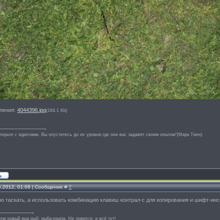
ления:
4044396.jpg
(164.1 Kb)
спорьте с идиотами. Вы опуститесь до их уровня,где они вас задавят своим опытом"(Марк.Твен)
5.2012, 01:08 | Сообщение #
7
 таскать, а использовать комбинацию клавиш контрал-с для копирования и шифт-инсе
и новый вид рыб: рыба-падла. Не ловится, и всё тут!