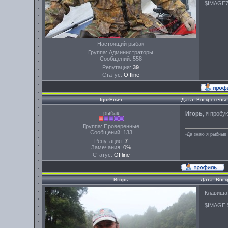
$IMAGE
Настоящий рыбак
Группа: Администраторы
Сообщений:
558
Репутация:
39
Статус:
Offline
IgorЕвич
Дата: Воскресенье
рыбак
Игорь
, я пробу
Группа: Проверенные
Сообщений:
133
-Да знаю я рыбные 
Репутация:
7
Замечания:
0%
Статус:
Offline
Игорь
Дата: Воск
Клавиша
$IMAGE 