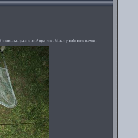
я несколько раз по этой причине . Может у тебя тоже самое .