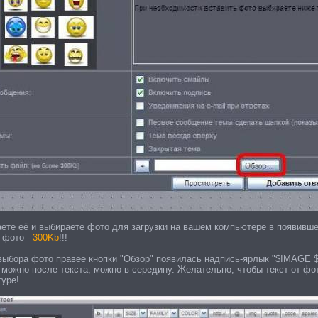
ете её и выбираете фото для загрузки на вашем компьютере в появивш
 фото -
300Kb
!!!
выбора фото правее кнопки "Обзор" появилась надпись-ярлык "$IMAGE $"
 можно после текста, можно в середину. Желательно, чтобы текст от фот
туре!