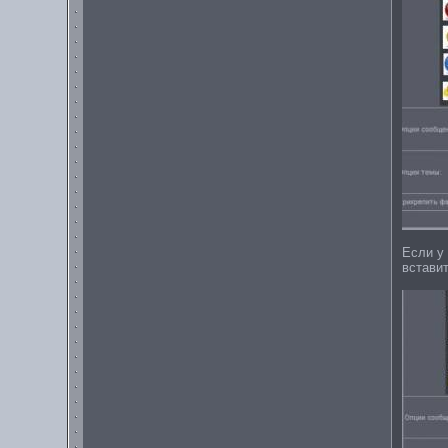
Если у
вставит