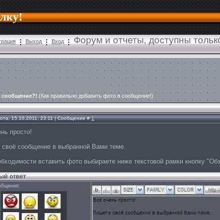
алку!
Форум и отчеты, доступны толь
трация
Выход
Вход
в сообщение?!
(Как правильно добавить фото в сообщение!)
ота, 15.10.2011, 23:11 | Сообщение #
1
нь просто!
 своё сообщение в выбранной Вами теме.
обходимости вставить фото выбираете ниже текстовой рамки кнопку "Обз