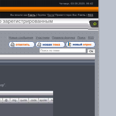
Четверг, 03.09.2020, 06:42
Вы вошли как
Гость
|
Группа
"
Гости
"
Приветствую Вас
Гость
|
RSS
ко зарегистрированным
[
Новые сообщения
·
Участники
·
Правила форума
·
Поиск
·
RSS
]
ор".