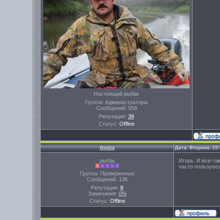
Настоящий рыбак
Группа: Администраторы
Сообщений:
558
Репутация:
39
Статус:
Offline
Godza
Дата: Вторник, 15
рыбак
Игорь. И все-та
часто пользуюсь
Группа: Проверенные
Сообщений:
136
Репутация:
8
Замечания:
0%
Статус:
Offline