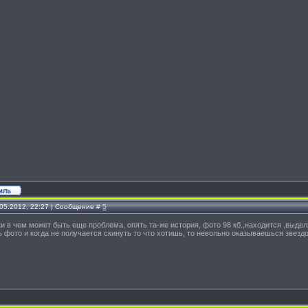
.05.2012, 22:27 | Сообщение #
5
ки в чем может быть еще проблема, опять та-же история, фото 98 кб.,находится ,вы
 фото и когда не получается скинуть то что хотишь, то невольно оказываешься звезд