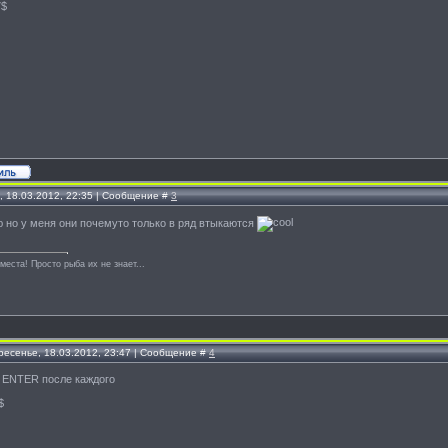
7$
, 18.03.2012, 22:35 | Сообщение #
3
ю но у меня они почемуто только в ряд втыкаются
места! Просто рыба их не знает...
ресенье, 18.03.2012, 23:47 | Сообщение #
4
 ENTER после каждого
$