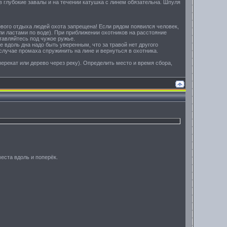
в глубокие завалы и на течении катушка с линем обязательна. Шпуля
ового отдыха людей охота запрещена! Если рядом появился человек,
или ластами по воде). При приближении охотников на расстояние
ставляйтесь под чужое ружье.
ве вдоль дна надо быть уверенным, что за травой нет другого
 случае промаха спружинить на лине и вернуться в охотника.
ерекат или дерево через реку). Определить место и время сбора,
места вдоль и поперёк.