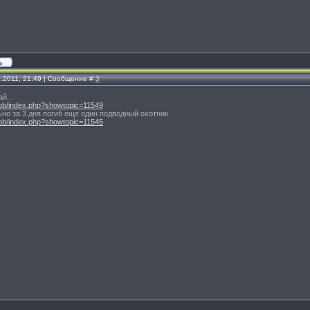
1.2011, 21:49 | Сообщение #
3
й...
/ipb/index.php?showtopic=11549
ьно за 3 дня погиб еще один подводный охотник
/ipb/index.php?showtopic=11545