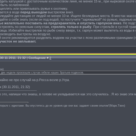
дить катушкой с достаточным количеством линя, не менее 15 м., при нырковой охоте 
 быть ослабленной.
цеплять или привязывать ружье к охотнику.
ается в воде
перед выходом
выстрелом вниз.
облюдайте дистанцию от людей не менее 10 м. Ищите безлюдные места. В местах масс
дайте о себе знать (если он под водой, то постучите "заряжалкой" по ружью, ладонью 
ье желательно поставить на предохранитель и опустить гарпуном вниз
. Не под
 стрелять по неясным силуэтам,
стрелять только в рыбу
. При стрельбе в густой тра
овца. Избегайте выстрелов по рыбе снизу вверх, т.к. гарпун может вылететь из воды в
оизводить выстрелы на воздухе.
й охоте рекомендуется разделить водоем на участки с ясно различимыми границами (п
участок не заплывает.
 30.11.2011, 21:32 | Сообщение #
2
ок
)
 две недели произошли случаи гибели наших братьев-подвохов.
айно не про случай на р.Ресса возле р.Угра.
о
(30.11.2011, 21:32)
-------------------------------
 это, напиши что знаеш, в голове не укладывается как это случилось . Я жэ знаю эти 
спорьте с идиотами. Вы опуститесь до их уровня,где они вас задавят своим опытом"(Марк.Твен)