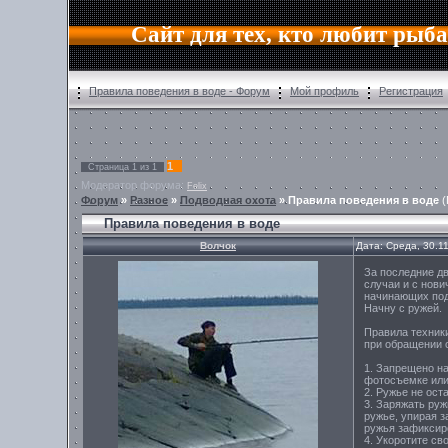
Сайт для тех, кто любит рыб
Правила поведения в воде - Форум
Мой профиль
Регистрация
1
Страница
1
из
1
Модератор форума:
Felix
Форум
»
Разное
»
Подводная охота
»
Правила поведения в воде
(
Правила поведения в воде
Волчок
Дата: Среда, 30.1
За последние дв
случаи и с нови
начинающих под
Начну с ружей.
Правила техник
при обращении 
1. Запрещено на
фотосъемке или
2. Ружье не ост
3. Заряжать руж
ружье, упирая з
ружья зафиксир
4. Укоротите св