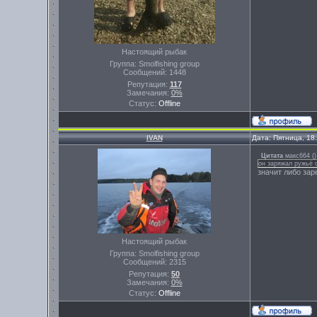
Настоящий рыбак
Группа: Smolfishing group
Сообщений:
1448
Репутация:
117
Замечания:
0%
Статус:
Offline
IVAN
Дата: Пятница, 18
Цитата
макс664
(
)
он заряжал ружьё о
значит либо зар
Настоящий рыбак
Группа: Smolfishing group
Сообщений:
2315
Репутация:
50
Замечания:
0%
Статус:
Offline