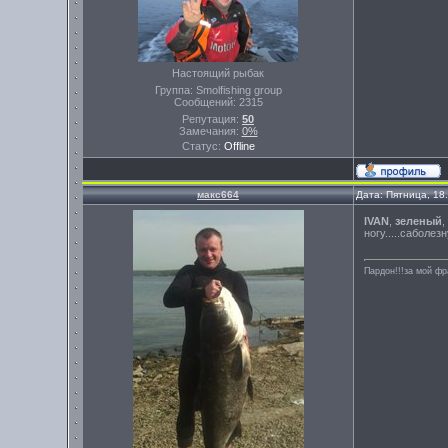
Настоящий рыбак
Группа: Smolfishing group
Сообщений:
2315
Репутация:
50
Замечания:
0%
Статус:
Offline
макс664
Дата: Пятница, 18
IVAN
,
зеленый
,
ногу.....саболе
Пардон!!!за мой фр