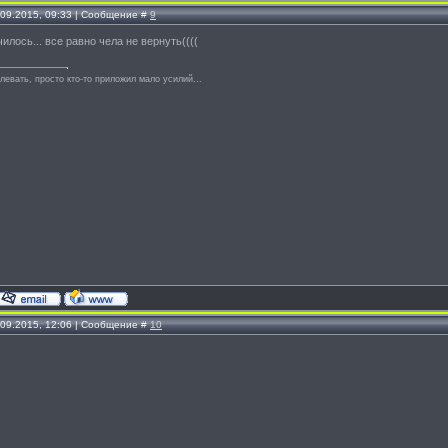
.09.2015, 09:33 | Сообщение #
9
илось... все равно чела не вернуть((((
левать, просто кто-то приложил мало усилий...
.09.2015, 12:06 | Сообщение #
10