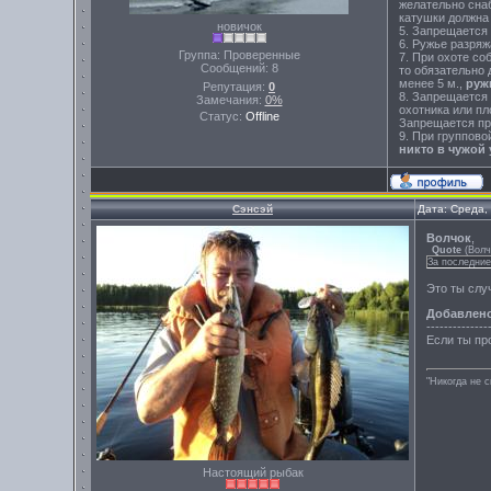
желательно снаб
катушки должна
новичок
5. Запрещается 
6. Ружье разряж
Группа: Проверенные
7. При охоте с
Сообщений:
8
то обязательно 
менее 5 м.,
руж
Репутация:
0
8. Запрещается
Замечания:
0%
охотника или пл
Статус:
Offline
Запрещается пр
9. При группово
никто в чужой 
Сэнсэй
Дата: Среда,
Волчок
,
Quote
(
Волч
За последние
Это ты случ
Добавлен
--------------
Если ты про
"Никогда не 
Настоящий рыбак