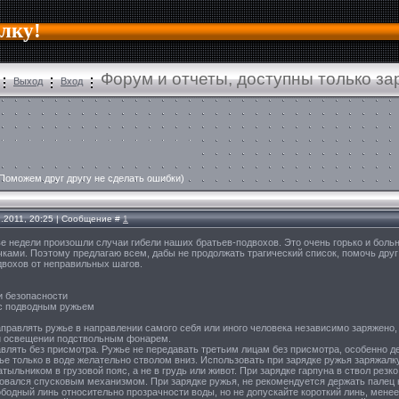
алку!
Форум и отчеты, доступны только з
Выход
Вход
Поможем друг другу не сделать ошибки)
1.2011, 20:25 | Сообщение #
1
е недели произошли случаи гибели наших братьев-подвохов. Это очень горько и боль
чками. Поэтому предлагаю всем, дабы не продолжать трагический список, помочь друг
вохов от неправильных шагов.
и безопасности
с подводным ружьем
правлять ружье в направлении самого себя или иного человека независимо заряжено,
 освещении подствольным фонарем.
авлять без присмотра. Ружье не передавать третьим лицам без присмотра, особенно д
ье только в воде желательно стволом вниз. Использовать при зарядке ружья заряжал
атыльником в грузовой пояс, а не в грудь или живот. При зарядке гарпуна в ствол резк
овался спусковым механизмом. При зарядке ружья, не рекомендуется держать палец 
ободный линь относительно прозрачности воды, но не допускайте короткий линь, менее 