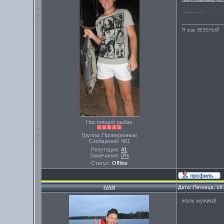
..............
Я еще ЗЕЛЕНЫЙ
Настоящий рыбак
Группа: Проверенные
Сообщений:
481
Репутация:
41
Замечания:
0%
Статус:
Offline
IVAN
Дата: Пятница, 18
жаль мужика!