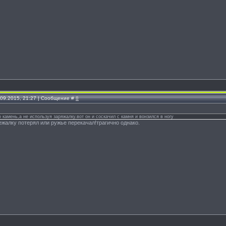
.09.2015, 21:27 | Сообщение #
8
 камень,а не используя заряжалку.вот он и соскачил с камня и вонзился в ногу
ежалку потерял или ружье перекачал!трагично однако.