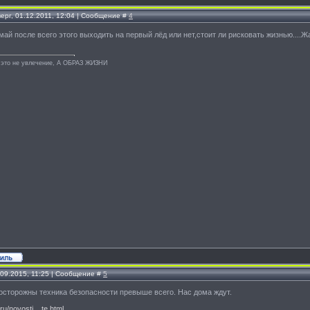
ерг, 01.12.2011, 12:04 | Сообщение #
4
май после всего этого выходить на первый лёд или нет,стоит ли рисковать жизнью....
 это не увлечение, А ОБРАЗ ЖИЗНИ
.09.2015, 11:25 | Сообщение #
5
осторожны техника безопасности превыше всего. Нас дома ждут.
ru/novosti....te.html