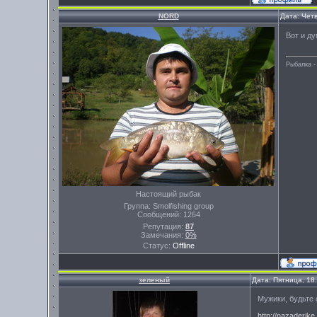
NORD
Дата: Четв
Вот и ду
Рыбалка -
Настоящий рыбак
Группа: Smolfishing group
Сообщений:
1264
Репутация:
87
Замечания:
0%
Статус:
Offline
зеленый
Дата: Пятница, 18
Мужики, будьте 
http://nazaderjke.