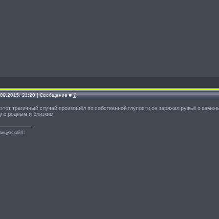
.09.2015, 21:20 | Сообщение #
7
 этот трагичный случай произошёл по собственной глупости,он заряжал ружьё о камень
зную родным и близким
анцузский!!!