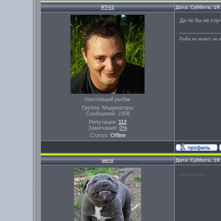
RT-02
Дата: Суббота, 19
Да че бы не случ
Рыба не может не к
Настоящий рыбак
Группа: Модераторы
Сообщений:
2308
Репутация:
112
Замечания:
0%
Статус:
Offline
митя
Дата: Суббота, 19
.................