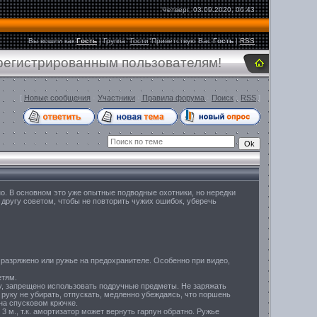
Четверг, 03.09.2020, 06:43
Вы вошли как
Гость
|
Группа
"
Гости
"
Приветствую Вас
Гость
|
RSS
арегистрированным пользователям!
[
Новые сообщения
·
Участники
·
Правила форума
·
Поиск
·
RSS
]
но. В основном это уже опытные подводные охотники, но нередки
 другу советом, чтобы не повторить чужих ошибок, уберечь
 разряжено или ружье на предохранителе. Особенно при видео,
етям.
ку, запрещено использовать подручные предметы. Не заряжать
о руку не убирать, отпускать, медленно убеждаясь, что поршень
на спусковом крючке.
3 м., т.к. амортизатор может вернуть гарпун обратно. Ружье