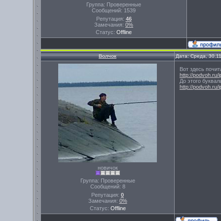
Группа: Проверенные
Сообщений:
1539
Репутация:
46
Замечания:
0%
Статус:
Offline
Волчок
Дата: Среда, 30.1
Вот здесь почита
http://podvoh.ru
До этого буквал
http://podvoh.ru
новичок
Группа: Проверенные
Сообщений:
8
Репутация:
0
Замечания:
0%
Статус:
Offline