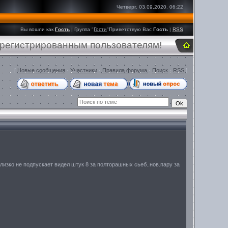
Четверг, 03.09.2020, 06:22
Вы вошли как
Гость
|
Группа
"
Гости
"
Приветствую Вас
Гость
|
RSS
арегистрированным пользователям!
[
Новые сообщения
·
Участники
·
Правила форума
·
Поиск
·
RSS
]
изко не подпускает видел штук 8 за полторашных сьеб..нов.пару за