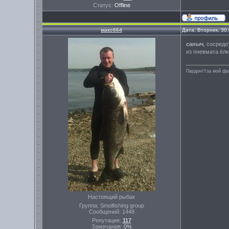
Статус:
Offline
макс664
Дата: Вторник, 30
саныч
, сосред
из пневмата ёлк
Пардон!!!за мой фр
Настоящий рыбак
Группа: Smolfishing group
Сообщений:
1448
Репутация:
117
Замечания:
0%