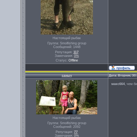
Настоящий рыбак
Группа: Smolfishing group
Сообщений:
1448
Репутация:
117
Замечания:
0%
Статус:
Offline
саныч
Дата: Вторник, 30
макс664
, чем б
Настоящий рыбак
Группа: Smolfishing group
Сообщений:
2092
Репутация:
77
Замечания:
0%