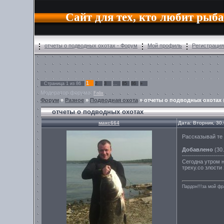
Сайт для тех, кто любит рыб
отчеты о подводных охотах - Форум
Мой профиль
Регистрация
1
Страница
1
из
86
2
3
…
85
86
»
Модератор форума:
Felix
Форум
»
Разное
»
Подводная охота
»
отчеты о подводных охотах
отчеты о подводных охотах
макс664
Дата: Вторник, 30
Рассказывай те 
Добавлено
(30.
---------------------
Сегодна утром н
треху.со злости
Пардон!!!за мой фр