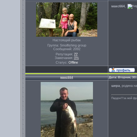
макс664
,
Настоящий рыбак
Группа: Smolfishing group
Сообщений:
2092
Репутация:
77
Замечания:
0%
Статус:
Offline
макс664
Дата: Вторник, 30
шера
, родина н
Пардон!!!за мой фр