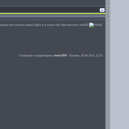
ещества использовал кд8а а в качестве бризантного пвв40
макс664
Сообщение отредактировал
-
Вторник, 30.09.2014, 21:25