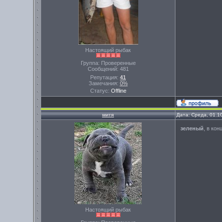
Настоящий рыбак
Группа: Проверенные
Сообщений:
481
Репутация:
41
Замечания:
0%
Статус:
Offline
митя
Дата: Среда, 01.1
зеленый
, в ко
Настоящий рыбак