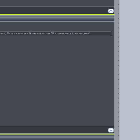
 кд8а а в качестве бризантного пвв40 из пневмата ёлки маталки)