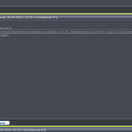
рник, 30.09.2014, 21:29 | Сообщение #
4
,
акс664
(
)
ченным комулитивным накладным зарядом!в качестве инициирующего взрывчатого вещества использовал
выдал.
.09.2014, 21:40 | Сообщение #
5