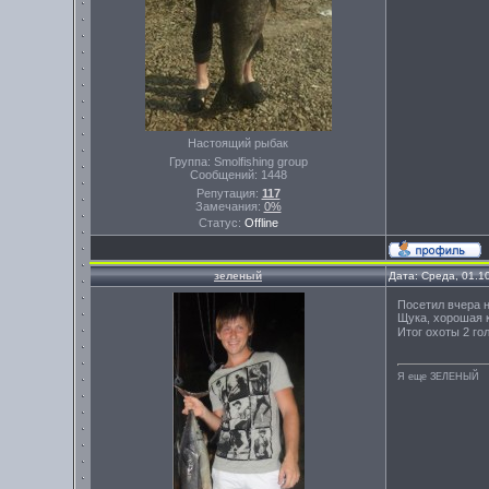
Настоящий рыбак
Группа: Smolfishing group
Сообщений:
1448
Репутация:
117
Замечания:
0%
Статус:
Offline
зеленый
Дата: Среда, 01.1
Посетил вчера н
Щука, хорошая к
Итог охоты 2 го
Я еще ЗЕЛЕНЫЙ