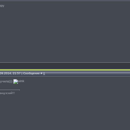
.09.2014, 21:57 | Сообщение #
6
аучила)))
анцузский!!!