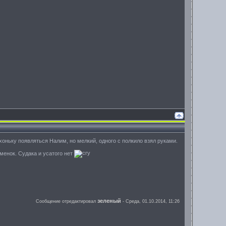
хоньку появляться Налим, но мелкий, одного с полкило взял руками.
именок. Судака и усатого нет
зеленый
Сообщение отредактировал
-
Среда, 01.10.2014, 11:26