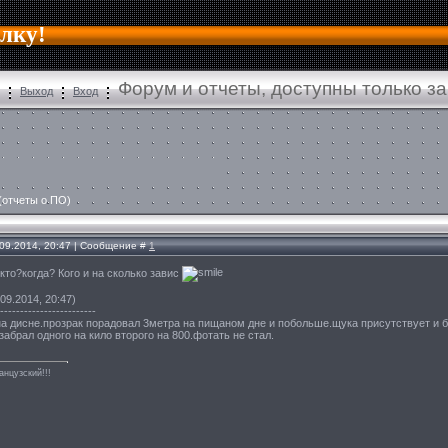
алку!
Форум и отчеты, доступны только з
Выход
Вход
(отчеты о ПО)
.09.2014, 20:47 | Сообщение #
1
кто?когда? Кого и на сколько завис
09.2014, 20:47)
------------------------
а дисне.прозрак порадовал 3метра на пищаном дне и побольше.щука присутствует и бл
 забрал одного на кило второго на 800.фотать не стал.
анцузский!!!