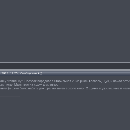
0.2014, 11:25 | Сообщение #
7
ашу "говнянку". Прозрак порадовал стабильная 2. Из рыбы Голавль, Щук, и начал поти
ак писал Макс вся на ходу- шугливая.
лавля (можно было набить дох...ра, но зачем) около кило, 2 щучки подкилошные и нал