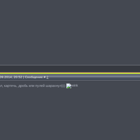
.09.2014, 20:52 | Сообщение #
2
ил, картечь, дробь или пулей шарахнул)))