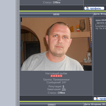
Статус:
Offline
шера
Дата: Вто
макс664
Цитата
м
сосредото
ну ты и 
Настоящий рыбак
Группа: Проверенные
Сообщений:
247
Репутация:
5
Замечания:
0%
Статус:
Offline
саныч
Дата: Вторник, 30