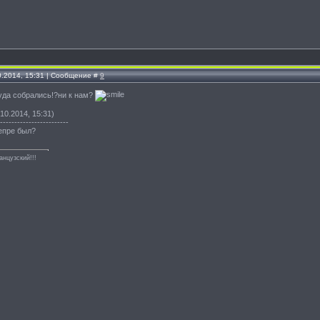
0.2014, 15:31 | Сообщение #
9
!куда собрались!?ни к нам?
10.2014, 15:31)
------------------------
непре был?
анцузский!!!