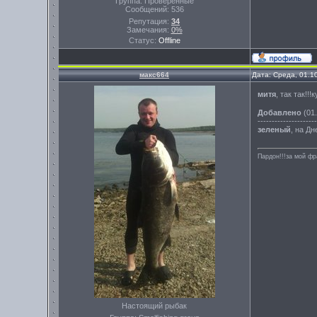
Группа: Проверенные
Сообщений:
536
Репутация:
34
Замечания:
0%
Статус:
Offline
макс664
Дата: Среда, 01.1
митя
, так так!!
Добавлено
(01.
---------------------
зеленый
, на Д
Пардон!!!за мой фр
Настоящий рыбак