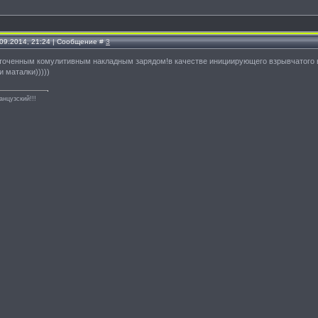
.09.2014, 21:24 | Сообщение #
3
оточенным комулитивным накладным зарядом!в качестве инициирующего взрывчатого в
и маталки)))))
анцузский!!!