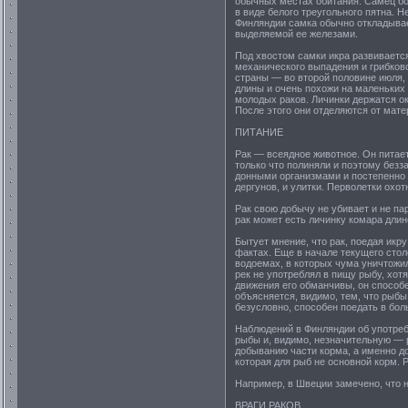
обычных местах обитания. Самец бо
в виде белого треугольного пятна. Н
Финляндии самка обычно откладывает 
выделяемой ее железами.
Под хвостом самки икра развиваетс
механического выпадения и грибково
страны — во второй половине июля,
длины и очень похожи на маленьких 
молодых раков. Личинки держатся ок
После этого они отделяются от мат
ПИТАНИЕ
Рак — всеядное животное. Он питае
только что полиняли и поэтому безз
донными организмами и постепенно 
дергунов, и улитки. Перволетки охот
Рак свою добычу не убивает и не па
рак может есть личинку комара длин
Бытует мнение, что рак, поедая икр
фактах. Еще в начале текущего столе
водоемах, в которых чума уничтожи
рек не употреблял в пищу рыбу, хот
движения его обманчивы, он способ
объясняется, видимо, тем, что рыбы
безусловно, способен поедать в бо
Наблюдений в Финляндии об употреб
рыбы и, видимо, незначительную — р
добыванию части корма, а именно до
которая для рыб не основной корм. 
Например, в Швеции замечено, что н
ВРАГИ РАКОВ