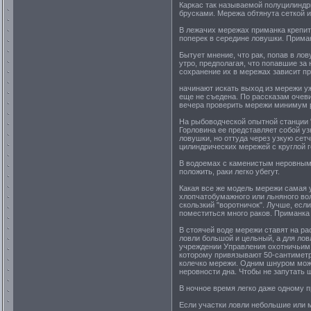
Каркас так называемой полуцилиндр
брусками. Мережа обтянута сеткой 
В лежачих мережах приманка крепит
поперек в середине ловушки. Прима
Бытует мнение, что рак, попав в ло
утро, предполагая, что попавшие за
сохранение их в мережах зависит пр
начинают искать выход из мережи уж
еще не съедена. По рассказам очеви
вечера проверить мережи минимум р
На рыбоводческой опытной станции "
Горловина ее представляет собой у
ловушки, но оттуда через узкую сет
цилиндрических мережей с круглой 
В водоемах с каменистым неровным 
положить, раки легко убегут.
Какая все же модель мережи самая у
хлопчатобумажного или льняного вол
скользкий "воротничок". Лучше, есл
поместиться много раков. Приманка 
В стоячей воде мережи ставят на рас
ловли большой и цельный, а для ло
учреждении Управления охотничьим 
которому привязывают 50-сантиметр
колечко мережи. Одним шнуром можн
неровности дна. Чтобы не запутать 
В ночное время легко даже одному 
Если участки ловли небольшие или 