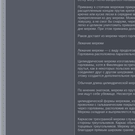
Приманку к стоячим мережам прикре
расщепленным концом прутик крепят
крючке или куске лески в середине м
прикрепленная ко дну мережи. Можно
ловушку, а не смог бы снаружи, чере
легко и целиком уничтожить приманку
дне мережи. При этом приманка долж
Раков достают из мережи через горл
Лежачие мережи
Лежачие мережи — с виду продолгов
Горловина расположена параллельно
Цилиндрические мережи изготавлива
горловины, хотя в Финляндии встреч
прутья, как в некоторых польских 
соединяют друг с другом шнурками.
этому создается дополнительное пр
Обычная длина цилиндрической мер
По мнению знатоков, мережи из прут
они ищут себе убежище. Несмотря н
цилиндрической формы мережам, изг
проволоки с гальваническим покрыт
через горловины, расположив их вд
Мережа складная и выпрямляется пр
Каркасом трехгранной мережи служа
стороны треугольников. Каркас обы
торцевых треугольников. Мережу опус
благодаря прямым широким граням э