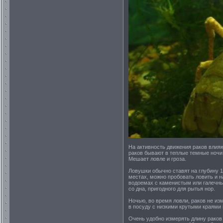
На активность движения раков влия
раков бывают в теплые темные ночи,
Мешает ловле и гроза.
Ловушки обычно ставят на глубину 1
местах, можно пробовать ловить и н
водоемах с каменистым или галечным
со дна, пригодного для рытья нор.
Ночью, во время ловли, раков не из
в посуду с низкими крутыми краями
Очень удобно измерять длину раков 