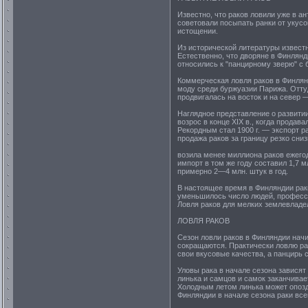
Известно, что раков ловили уже в 
советовали посыпать ранки от укусо
истощении.
Из исторической литературы известн
Естественно, что дворяне в Финлянд
относились к "панцирному зверю" с
Коммерческая ловля раков в Финлянд
моду среди буржуазии Парижа. Отту
продвигалась на восток и на север 
Наглядное представление о развити
возрос в конце XIX в., когда прода
Рекордным стал 1900 г. — экспорт р
продажа раков за границу резко сни
возила менее миллиона раков ежегод
импорт в том же году составил 1,7 
примерно 2—4 млн. штук в год.
В настоящее время в Финляндии рак
уменьшилось число людей, професси
Ловля раков для мелких землевладе
ЛОВЛЯ РАКОВ
Сезон ловли раков в Финляндии начи
сокращаются. Практически ловлю рак
свои вкусовые качества, а панцирь 
Уловы рака в начале сезона зависят
линька и самцов и самок заканчивае
Холодным летом линька может опозда
Финляндии в начале сезона раки все