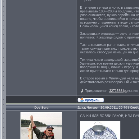
— реже.
В течение вечера и ночи, в зависимо
превышать 100—200 м по длине, что
улов снижается, нужно перейти на н
плавно, чтобы вцепившийся в приман
осторожно спущенным в воду сачком
Покачивающийся конец палки, к кото
Закидушка и жерлица — однотипные с
поплавок. К жерлице рядом с приман
Так называемая рачья палка отличае
таком случае приманку прикрепляют 
оказалась свободно лежащей на дне
Техника ловли закидушкой, жерлицей 
Удильщик все время держит удилище 
поверхности воды, ближе к берегу, а
лески привязывают кольцо для проде
В старое время в Финляндии жгли на
действительно разнообразный и за
Прикрепления:
3271588.jpg
(6.4 Kb)
Doc-Serg
Дата: Четверг, 29.09.2011, 20:49 | Соо
САЧКИ ДЛЯ ЛОВЛИ РАКОВ, ИЛИ РА