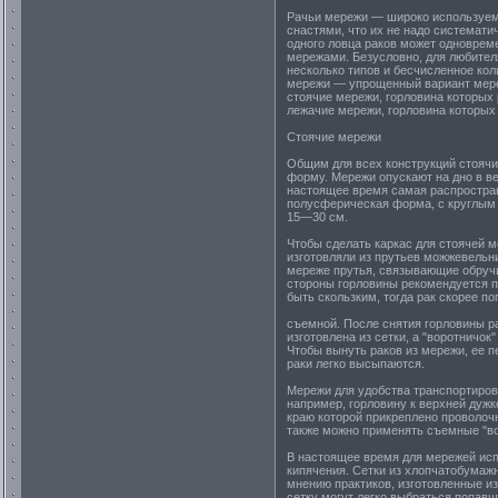
Рачьи мережи — широко используемы
снастями, что их не надо системати
одного ловца раков может одноврем
мережами. Безусловно, для любител
несколько типов и бесчисленное кол
мережи — упрощенный вариант мереж
стоячие мережи, горловина которых
лежачие мережи, горловина которых
Стоячие мережи
Общим для всех конструкций стоячи
форму. Мережи опускают на дно в ве
настоящее время самая распростра
полусферическая форма, с круглым
15—30 см.
Чтобы сделать каркас для стоячей 
изготовляли из прутьев можжевельни
мереже прутья, связывающие обручи
стороны горловины рекомендуется пр
быть скользким, тогда рак скорее п
съемной. После снятия горловины р
изготовлена из сетки, а "воротничо
Чтобы вынуть раков из мережи, ее п
раки легко высыпаются.
Мережи для удобства транспортировк
например, горловину к верхней дужк
краю которой прикреплено проволочн
также можно применять съемные "во
В настоящее время для мережей исп
кипячения. Сетки из хлопчатобумажн
мнению практиков, изготовленные и
сетку могут легко выбраться попавш