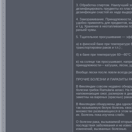
3. Обработка спиртом. Наилучший эф
дезинфицировать предметы из пластм
дезинфекции снастей их надо выдер
4. Замораживание. Принадлежности 
удобно применять для предметов, к
и т.д. Хранение в неотапливаемом 
рачьей чумы.
5. Тщательное просушивание — эфф
а) в финской бане при температуре
транспортировки раков и т.п.) ;
б) в бане при температуре 60—80°С
в) на солнце так просушивают, нап
принадлежности— катушки, лески, уд
Вообще лески после ловли всегда ре
ПРОЧИЕ БОЛЕЗНИ И ПАРАЗИТЫ Р
В Финляндии совсем недавно обнару
болезни грибок Ramularia astaci. На
напоминающие ожог, размером в диа
заметны на вареных (красных) рака
В Финляндии обнаружены два однокле
так называемую белую болезнь хвост
множестве развивающихся в этом ме
их. Болезнь пока изучена слабо.
О болезни рака, вызываемой вторым 
последствия заболевания и не извес
изменений, вызванных болезнью.