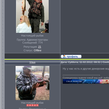
Настоящий рыбак
Группа: Администраторы
Сообщений:
774
Репутация:
21
Статус:
Offline
Vitus
Дата: Суббота, 11.02.2012, 09:31 | Со
Ну у нас есть и другие донорские в
Селекционеры вывели новый вид рыб: рыба-
Настоящий рыбак