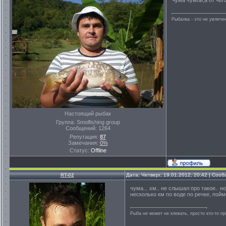
Чума чумой,а от чег
Рыбалка - это не увлеч
Настоящий рыбак
Группа: Smolfishing group
Сообщений:
1264
Репутация:
87
Замечания:
0%
Статус:
Offline
RT-02
Дата: Четверг, 19.01.2012, 20:42 | Соо
чума... хм.. не слышал про такое.. н
несколько км по воде по речке, пойм
Рыба не может не клевать, просто кто-то п