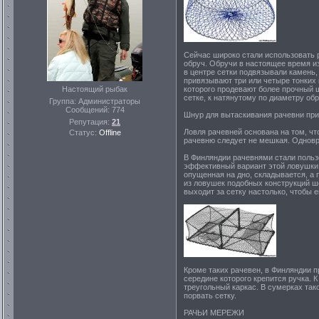
Сейчас широко стали использовать 
обруч. Обручи в настоящее время и
в центре сетки подвязывали камень,
привязывают три или четыре тонких 
Настоящий рыбак
которого продевают более прочный ш
сетке, к натянутому по диаметру об
Группа: Администраторы
Сообщений:
774
Шнур для вытаскивания рачевни прив
Репутация:
21
Ловля рачевней основана на том, чт
Статус:
Offline
рачевню следует не мешкая. Одновр
В Финляндии рачевнями стали пользо
эффективный вариант этой ловушки 
опущенная на дно, складывается, а
из ловушек подобных конструкций ш
выходит за сетку настолько, чтобы е
Кроме таких рачевен, в Финляндии п
середине которого крепится ручка. 
треугольный каркас. В сумерках тако
порвать сетку.
РАЧЬИ МЕРЕЖИ