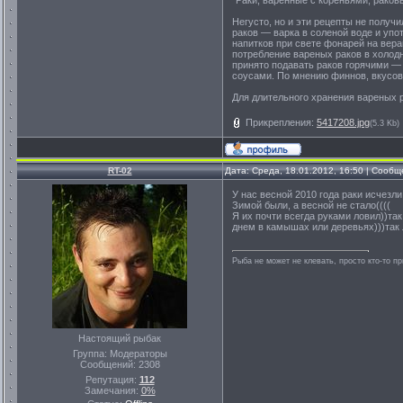
"Раки, варенные с кореньями, раков
Негусто, но и эти рецепты не получ
раков — варка в соленой воде и уп
напитков при свете фонарей на вера
потребление вареных раков в холодн
принято подавать раков горячими —
соусами. По мнению финнов, вкусовы
Для длительного хранения вареных р
Прикрепления:
5417208.jpg
(5.3 Kb)
RT-02
Дата: Среда, 18.01.2012, 16:50 | Сооб
У нас весной 2010 года раки исчезли
Зимой были, а весной не стало((((
Я их почти всегда руками ловил))так
днем в камышах или деревьях)))так 
Рыба не может не клевать, просто кто-то п
Настоящий рыбак
Группа: Модераторы
Сообщений:
2308
Репутация:
112
Замечания:
0%