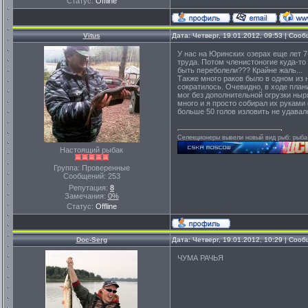
Статус:
Offline
Vitus
Дата: Четверг, 19.01.2012, 09:53 | Соо
У нас на Юринских озерах еще лет 7
труда. Потом членистоногие куда-то
быть переболели??? Крайне жаль...
Также много раков было в одном из 
сократилось. Очевидно, в ходе пла
мог без дополнительной огрузки ныр
много и я просто собирал их руками 
больше 50 голов изловить не удавал
Селекционеры вывели новый вид рыб: рыба-
Настоящий рыбак
Группа: Проверенные
Сообщений:
253
Репутация:
8
Замечания:
0%
Статус:
Offline
Doc-Serg
Дата: Четверг, 19.01.2012, 10:29 | Соо
ЧУМА РАЧЬЯ