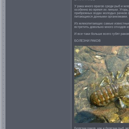
У рака много врагов среди рыб и мл
особенно во время их линьки. Угорь
прибрежных водах молодых рачков с
питающиеся донными организмами.
Из млекопитающих самые известные 
встретить довольно много отходов и
И все-таки больше всего губят рако
БОЛЕЗНИ РАКОВ
Болезни раков, как и болезни рыб, 