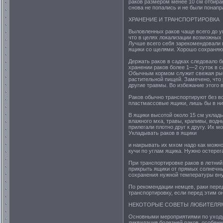
раков размером менее 10 см отбираю
снова не попались и не были понап
ХРАНЕНИЕ И ТРАНСПОРТИРОВКА
Выловленных раков чаще всего до уп
что в целях локализации возможных 
Лучше всего себя зарекомендовали в
ящики со щелями. Хорошо сохраняют
Держать раков в садках следовало б
хранении раков более 1—2 суток в с
Обычным кормом служит свежая рыба
растительной пищей. Замечено, что 
другие травмы. Во избежание этого 
Раков обычно транспортируют без в
пластмассовые ящики, лишь бы в ни
В ящики высотой около 15 см уклады
влажного мха, травы, крапивы, водн
прилегали плотно друг к другу. Их 
Укладывать раков в ящики
и накрывать их мхом надо как можно
кучи по углам ящика. Нужно остерег
При транспортировке раков в летни
прикрыть ящики от прямых солнечных
сохранения нужной температуры вн
По рекомендации немцев, раки перед
транспортировку, если перед этим о
НЕКОТОРЫЕ СОВЕТЫ ЛЮБИТЕЛЯМ
Основными мероприятиями по уходу
ликвидация болезней раков, особенн