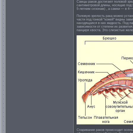
Самцы раков достигают половой зр
сантиметровой длины, носящие под 
5-летним сезонам) , а самки — в 4—
Половую зрелость рака можно устано
части под тонкой "кожей" видны зав
находящаяся в них жидкость. Под па
зависимости от степени их развити
панциря хвоста. Это слизистые жел
Спаривание раков происходит осенью