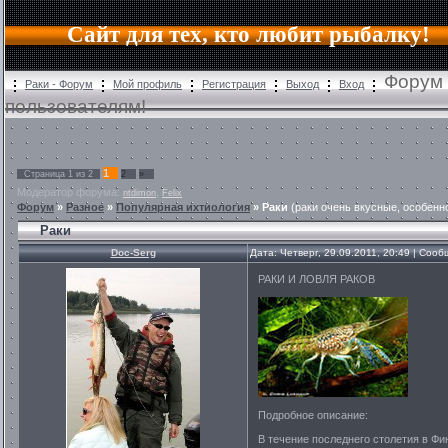
Сайт для тех, кто любит рыбалку!
Форум 
Раки - Форум
Мой профиль
Регистрация
Выход
Вход
пользователям!
1
Страница
1
из
2
2
»
Модератор форума:
,
ntdimon
Felix
Форум
»
Разное
»
Популярная ихтиология
»
Раки
(раки очень вкусные, особенн
Раки
Doc-Serg
Дата: Четверг, 29.09.2011, 20:49 | Соо
РАКИ И ЛОВЛЯ РАКОВ
Подробное описание:
В течение последнего столетия в Фи