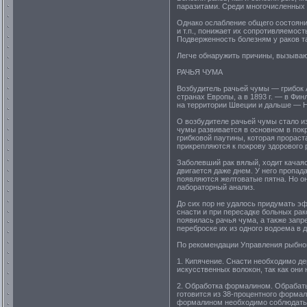
паразитами. Среди многочисленных 
Однако ослабление общего состояни
и т.п., понижает их сопротивляемос
Подверженность болезням у раков т
Легче обнаружить причины, вызываю
РАЧЬЯ ЧУМА
Возбудитель рачьей чумы — грибок A
странах Европы, а в 1893 г. — в Фин
на территории Швеции и дальше — Н
О возбудителе рачьей чумы стало из
чумы развивается в основном в покр
грибковой паутины, которая прорас
прикрепляются к покрову здорового р
Заболевший рак вялый, ходит качаяс
двигается даже днем. У него пропад
появляются желтоватые пятна. Но о
лабораторный анализ.
До сих пор не удалось придумать э
снасти и при пересадке больных ра
появилась рачья чума, а также зап
переброске их из одного водоема в 
По рекомендации Управления рыбно
1. Кипячение. Снасти необходимо де
искусственных волокон, так как они
2. Обработка формалином. Обрабат
готовится из 38-процентного формал
формалином необходимо соблюдать 