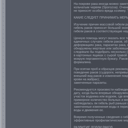
На покрове рака иногда можно замет
кольчатым червям (Sporozoa). Очень
не приносят особого вреда хозяину.
КАКИЕ СЛЕДУЕТ ПРИНИМАТЬ МЕР
Изучение причин массовой гибели р
гибель раков приносит большой эко
гибели раков в соответствующие на
Ценную помощь могут оказать все те
единичных случаях гибели раков, об
деформациях рака, паразитах рака, 
обнаружены мертвые или заболевшие
следовало бы подобрать несколько (
в картонных ящиках с сырой травой 
мокрую пергаментную бумагу. Раков
формалина.
При взятии проб и образцов рекоме
поведение раков (судороги, неприв
внешний вид раков и изменения покр
крови на жабрах);
замеченные паразиты.
Рекомендуется произвести наблюден
дату, когда была впервые обнаружена
участок водоема или водоем, где вп
примерное количество больных и ме
наблюдалась ли гибель рыб раньше 
замеченные изменения воды в период 
воды и движения ее.
Вовремя полученные сведения о гиб
эффективные профилактические меры
РАЗВИТИЕ ЛОВЛИ РАКОВ