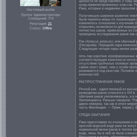
ценности не представляют, к тому ж
нужд привилегированных классов. Р
Раки, которые в недавнем прошлом 
Настоящий рыбак
Группа: Администраторы
Получившую широкое развитие ловлю
Сообщений:
774
были приняты меры по локализации и
изменилось отношение к изучению бо
Репутация:
21
открылись возможности для выращив
Статус:
Offline
пятнистых раков, привезенных из Се
проведены исследования раков как об
Рак (Astacus astacus), или обычный
(Decapoda). Передняя пара конечно
Следующие четыре пары менее разв
пять пар коротких атрофированных 
соответствующие конечности почти 
отсутствию трубчатых половых орга
самки хвост шире, чем у особи прот
развивается под хвостом. Половое о
конечностей.
РАСПРОСТРАНЕНИЕ РАКОВ
Речной рак - единственный из высш
разведении раков относятся к XVI в
обитания раков увеличивалась, и в 
Лаппеенранта. Раньше говорили: "Ра
давно неверна, так как в итоге мер
часть Финляндии. — Прим. перев.). 
СРЕДА ОБИТАНИЯ
Раки прихотливее по отношению к ок
пресной морской воде раки не могут
нормальной жизни раков в теплое вре
воде, лишь бы в ней не было слишк
Рост раков в водах, обедненных изв