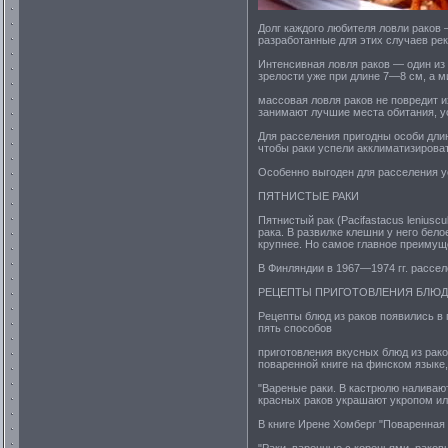
Долг каждого любителя ловли раков
разработанные для этих случаев ре
Интенсивная ловля раков — один из
зрелости уже при длине 7—8 см, а 
массовая ловля раков не повредит и
занимают лучшие места обитания, ус
Для расселения пригодны особи дли
чтобы раки успели акклиматизироват
Особенно выгоден для расселения у
ПЯТНИСТЫЕ РАКИ
Пятнистый рак (Pacifastacus lenius
рака. В развилке клешни у него бело
крупнее. Но самое главное преимущ
В Финляндии в 1967—1974 гг. рассел
РЕЦЕПТЫ ПРИГОТОВЛЕНИЯ БЛЮД 
Рецепты блюд из раков появились в 
пять способов
приготовления вкусных блюд из рако
поваренной книге на финском языке,
"Вареные раки. В кастрюлю наливают
красных раков украшают укропом или
В книге Ирене Хомберг "Поваренная к