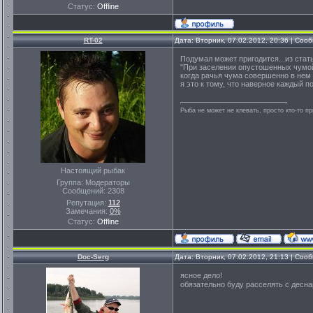
Статус:
Offline
RT-02
Дата: Вторник, 07.02.2012, 20:36 | Со
Подумал может пригодится...из стать
"При заселении опустошенных чумой 
когда рачья чума совершенно в нем 
я это к тому, что наверное каждый п
Рыба не может не клевать, просто кто-то п
Настоящий рыбак
Группа: Модераторы
Сообщений:
2308
Репутация:
112
Замечания:
0%
Статус:
Offline
Doc-Serg
Дата: Вторник, 07.02.2012, 21:13 | Со
ясное дело!
обязательно буду расселять с десн