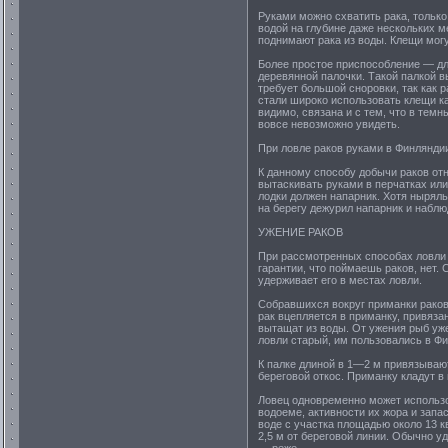
Руками можно схватить рака, только 
водой на глубине даже нескольких 
поднимают рака из воды. Клещи могу
Более простое приспособление — дл
деревянной палочки. Такой палкой в
требует большой сноровки, так как 
стали широко использовать клещи ка
видимо, связана и с тем, что в тем
вовсе невозможно увидеть.
При ловле раков руками в Финляндии
К данному способу добычи раков отн
вытаскивать руками в перчатках или
лодки должен напарник. Хотя ныряль
на берегу дежурил напарник и наблю
УЖЕНИЕ РАКОВ
При рассмотренных способах ловли с
гарантии, что поймаешь раков, нет.
удерживает его в местах ловли.
Собравшихся вокруг приманки раков
рак вцепляется в приманку, привязан
вытащат из воды. От ужения рыб уже
ловли старый, им пользовались в Фи
К палке длиной в 1—2 м привязывают 
береговой откос. Приманку кладут в
Ловец одновременно может использов
водоеме, активности их жора и запа
воде с участка площадью около 13 к
2,5 м от береговой линии. Обычно у