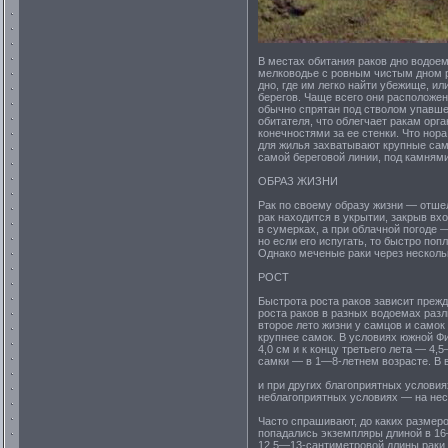
В местах обитания раков дно водоем
мелководье с ровным чистым дном ра
дно, где им легко найти убежище, и
берегов. Чаще всего они расположен
обычно спрятан под стволом упавше
обитателя, что облегчает ракам орг
конечностями за ее стенки. Что нора
для жилья захватывают крупные сам
самой береговой линии, под камнями
ОБРАЗ ЖИЗНИ
Рак по своему образу жизни — отшел
рак находится в укрытии, закрыв вхо
в сумерках, а при облачной погоде 
но если его испугать, то быстро по
Однако меченые раки через нескольк
РОСТ
Быстрота роста раков зависит прежд
роста раков в разных водоемах разл
второе лето жизни у самцов и самок 
крупнее самок. В условиях южной Фи
4,0 см и к концу третьего лета — 4
самки — в 1—8-летнем возрасте. В 
и при других благоприятных условия
неблагоприятных условиях — на нес
Часто спрашивают, до каких размеро
попадались экземпляры длиной в 16—
12,5—13-сантиметровой длины раки 