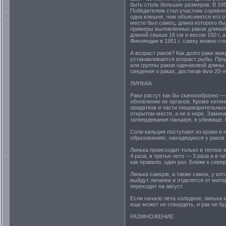
быть столь больших размеров. В 195
Победителем стал участник соревнов
одна клешня, чем объясняется его 
месте был самец, длина которого был
примеры выловленных раков длиной 
длиной свыше 16 см и весом 150 г, 
Финляндии в 1951 г. самку можно сч
А возраст раков? Как долго раки жив
устанавливается возраст рыбы. Про
или группы раков одинаковой длины.
сведения о раках, достигав-iiivw 20-
ЛИНЬКА
Раки растут как бы скачкообразно —
обновление их органов. Кроме хитин
придатков и части пищеварительных 
открытом месте, а не в норе. Замен
затвердевания панциря, в убежище. В
Соли кальция поступают из крови в 
образованиях, находящихся у раков 
Линька происходит только в теплое 
4 раза, в третье лето — 3 раза и в 
как правило, один раз. Ближе к севе
Линька самцов, а также самок, у кот
выйдут личинки и отделятся от мате
переходит на август.
Если начало лета холодное, линька 
еще может не отвердеть, и рак не бу
РАЗМНОЖЕНИЕ