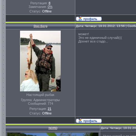
Репутация:
8
Замечания:
0%
Статус:
Offline
Doc-Serg
Дата: Четверг, 19.01.2012, 13:56 | Соо
может!
Это не единичный случай(((
Дохнет все стадо...
Настоящий рыбак
Группа: Администраторы
Сообщений:
774
Репутация:
21
Статус:
Offline
NORD
Дата: Четверг, 19.01.2