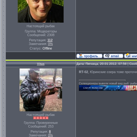
Настоящий рыбак
Группа: Модераторы
Сообщений:
2308
Репутация:
112
Замечания:
0%
Статус:
Offline
Vitus
Дата: Пятница, 20.01.2012, 07:56 | Со
RT-02
, Юринские озера тоже проточн
Селекционеры вывели новый вид рыб: рыба-
Настоящий рыбак
Группа: Проверенные
Сообщений:
253
Репутация:
8
Замечания:
0%