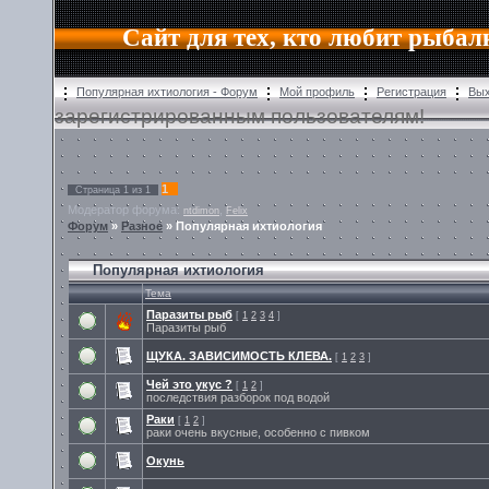
Сайт для тех, кто любит рыбал
Популярная ихтиология - Форум
Мой профиль
Регистрация
Вы
зарегистрированным пользователям!
1
Страница
1
из
1
Модератор форума:
,
ntdimon
Felix
Форум
»
Разное
»
Популярная ихтиология
Популярная ихтиология
Тема
Паразиты рыб
[
1
2
3
4
]
Паразиты рыб
ЩУКА. ЗАВИСИМОСТЬ КЛЕВА.
[
1
2
3
]
Чей это укус ?
[
1
2
]
последствия разборок под водой
Раки
[
1
2
]
раки очень вкусные, особенно с пивком
Окунь