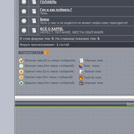
ГОЛАВЛЬ
Где и как поймать?
Линь.
Берш
Хоть у нас и не водится но может инфа кому пригодится!
ВСЁ О КАРПЕ.
НЕРЕСТ, ПИТАНИЕ, МЕСТА ОБИТАНИЯ.
В этом форуме тем:
9
. На странице показано тем:
9
.
Форум просматривают:
1
гостей
1
Страница
1
из
1
Обычная тема (Есть новые сообщения)
Обычная тема
Обычная тема (Нет новых сообщений)
Тема - опрос
Горячая тема (Есть новые сообщения)
Важная тема
Горячая тема (Нет новых сообщений)
Горячая тема
Закрытая тема
Закрытая тема (Нет новых сообщений)
Бесп