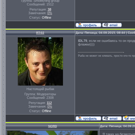
Группа: Smolfishing group
Сообщений:
1512
Репутация:
38
Замечания:
0%
Статус:
Offline
RT-02
Дата: Пятница, 04.09.2015, 08:44 | Со
IDL79
, если не ошибаюсь то он про
флажки))))
Рыба не может не клевать, просто кто-то п
Настоящий рыбак
Группа: Модераторы
Сообщений:
2308
Репутация:
112
Замечания:
0%
Статус:
Offline
NORD
Дата: Пятница, 04.09.2
Я таких на безмотылк