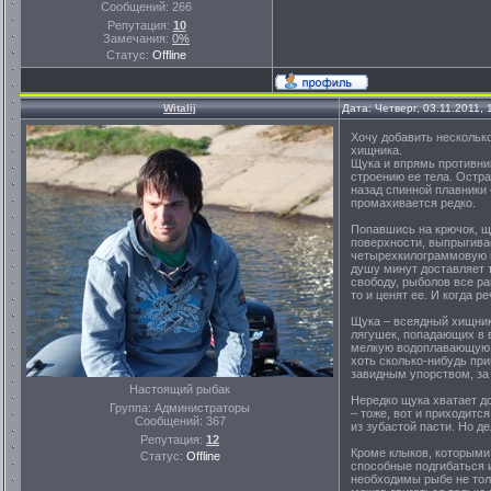
Сообщений:
266
Репутация:
10
Замечания:
0%
Статус:
Offline
Witalij
Дата: Четверг, 03.11.2011,
Хочу добавить несколько
хищника.
Щука и впрямь противни
строению ее тела. Остр
назад спинной плавники 
промахивается редко.
Попавшись на крючок, щу
поверхности, выпрыгивае
четырехкилограммовую щ
душу минут доставляет 
свободу, рыболов все ра
то и ценят ее. И когда 
Щука – всеядный хищник
лягушек, попадающих в в
мелкую водоплавающую п
хоть сколько-нибудь при
завидным упорством, за
Настоящий рыбак
Нередко щука хватает до
Группа: Администраторы
– тоже, вот и приходитс
Сообщений:
367
из зубастой пасти. Но д
Репутация:
12
Кроме клыков, которыми 
Статус:
Offline
способные подгибаться 
необходимы рыбе не толь