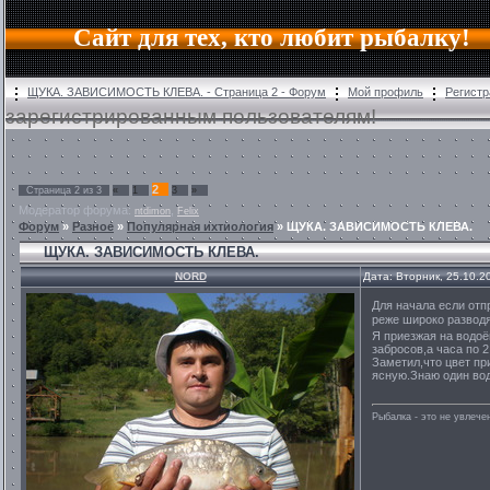
Сайт для тех, кто любит рыбалку!
ЩУКА. ЗАВИСИМОСТЬ КЛЕВА. - Страница 2 - Форум
Мой профиль
Регистр
зарегистрированным пользователям!
2
Страница
2
из
3
«
1
3
»
Модератор форума:
,
ntdimon
Felix
Форум
»
Разное
»
Популярная ихтиология
»
ЩУКА. ЗАВИСИМОСТЬ КЛЕВА.
ЩУКА. ЗАВИСИМОСТЬ КЛЕВА.
NORD
Дата: Вторник, 25.10.2
Для начала если от
реже широко разводя
Я приезжая на водо
забросов,а часа по 
Заметил,что цвет пр
ясную.Знаю один вод
Рыбалка - это не увлеч