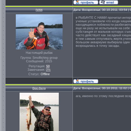
IVAN
Дата: Воскресенье, 30.10.2011, 03:54 
в РЫБАЧТЕ С НАМИ прочитал интер
ученые установили что когда хищни
находящиеся поблизости разбегають
еще ни разу не испытывали на себе 
субстанция от мальков которых съе
часто действует как засадный хищн
и тем самым отпугивать жертв.учен
большом аквариуме выбирала один у
возрощалась в точку засады.
Настоящий рыбак
Группа: Smolfishing group
Сообщений:
2315
Репутация:
50
Замечания:
0%
Статус:
Offline
Doc-Serg
Дата: Воскресенье, 30.10.2011, 11:02 
ага, именно по этому последние вскр