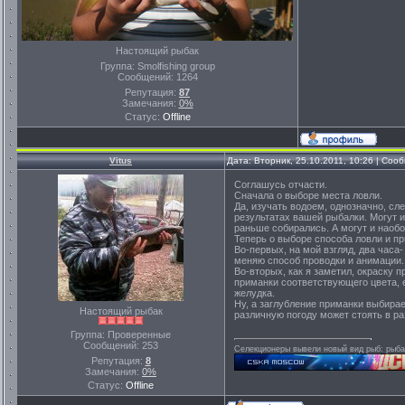
Настоящий рыбак
Группа: Smolfishing group
Сообщений:
1264
Репутация:
87
Замечания:
0%
Статус:
Offline
Vitus
Дата: Вторник, 25.10.2011, 10:26 | Со
Соглашусь отчасти.
Сначала о выборе места ловли.
Да, изучать водоем, однозначно, сл
результатах вашей рыбалки. Могут и
раньше собирались. А могут и наобор
Теперь о выборе способа ловли и п
Во-первых, на мой взгляд, два часа
меняю способ проводки и анимации.
Во-вторых, как я заметил, окраску
приманки соответствующего цвета, е
желудка.
Ну, а заглубление приманки выбирае
Настоящий рыбак
различную погоду может стоять в ра
Группа: Проверенные
Сообщений:
253
Селекционеры вывели новый вид рыб: рыба-
Репутация:
8
Замечания:
0%
Статус:
Offline