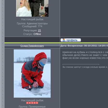
Настоящий рыбак
Группа: Администраторы
Сообщений:
774
Репутация:
21
Статус:
Offline
Судак-Тимофеевич
Дата: Воскресенье, 30.10.2011, 14:20 
приехал на кубань и столкнулся с с
обычное дело).Никто не знает с чем
факт,но всем хорошо известно,что п
За спиною шепчут соседи,сколько время и д
Настоящий рыбак
Группа: Проверенные