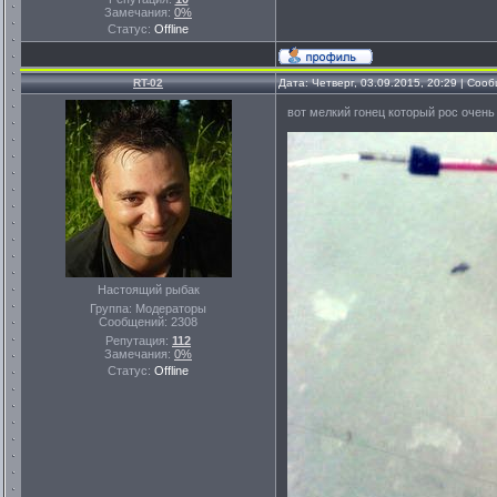
Замечания:
0%
Статус:
Offline
RT-02
Дата: Четверг, 03.09.2015, 20:29 | Со
вот мелкий гонец который рос очень 
Настоящий рыбак
Группа: Модераторы
Сообщений:
2308
Репутация:
112
Замечания:
0%
Статус:
Offline