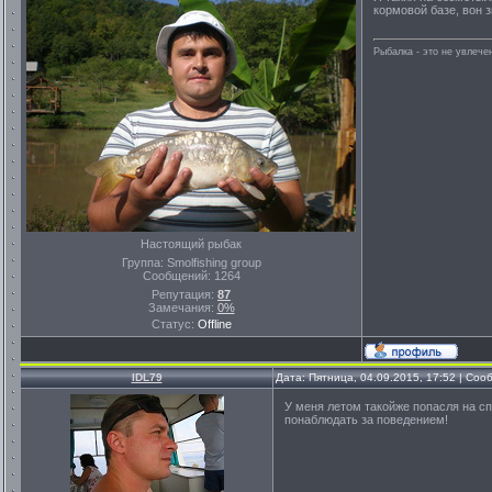
кормовой базе, вон з
Рыбалка - это не увлеч
Настоящий рыбак
Группа: Smolfishing group
Сообщений:
1264
Репутация:
87
Замечания:
0%
Статус:
Offline
IDL79
Дата: Пятница, 04.09.2015, 17:52 | Со
У меня летом такойже попасля на сп
понаблюдать за поведением!