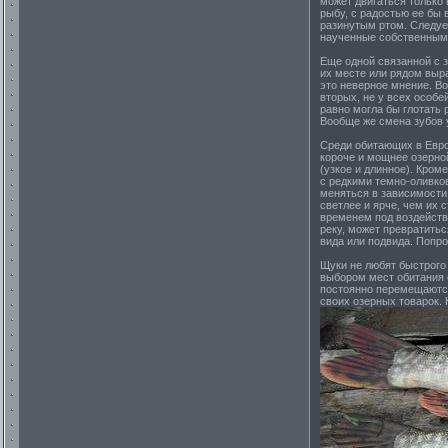
может двигаться только
рыбу, с радостью ее бы 
разинутым ртом. Следуе
наученные собственным 
Еще одной связанной с з
их месте или рядом выра
это неверное мнение. Во
вторых, не у всех особе
равно могла бы глотать
Вообще же смена зубов 
Среди обитающих в Евро
короче и мощнее озерной
(узкое и длинное). Кром
с редкими темно-оливков
меняться в зависимости
светлее и ярче, чем их 
временем под воздейств
реку, может превратитьс
вида или подвида. Попро
Щуки не любят быстрого 
выбором мест обитания 
постоянно перемещаются
своих озерных товарок. Н