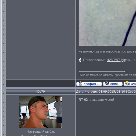
не помню где мы говорили про рост 
Прикрепления:
4239597.jpg
(154.1 K
Рыба не может не клевать, просто кто-то п
IDL79
Дата: Четверг, 03.09.2015, 23:10 | Со
RT-02
, в аквариум эго!
Настоящий рыбак