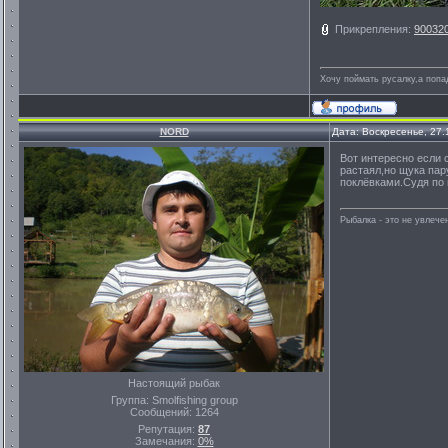
Прикрепления:
900320
Хочу поймать русалку,а попа
NORD
Дата: Воскресенье, 27.
Вот интересно если 
растаял,но щука пар
поклёвками.Судя по 
Рыбалка - это не увлеч
Настоящий рыбак
Группа: Smolfishing group
Сообщений:
1264
Репутация:
87
Замечания:
0%