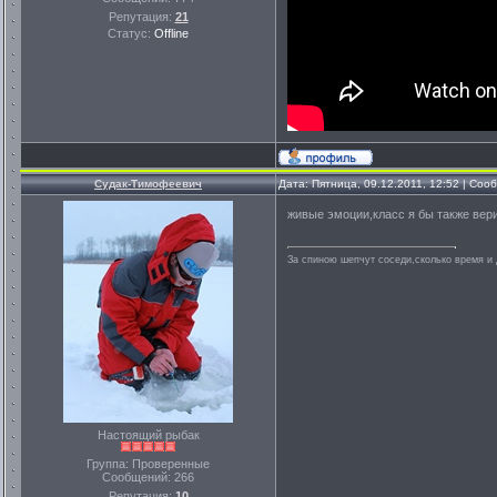
Репутация:
21
Статус:
Offline
Судак-Тимофеевич
Дата: Пятница, 09.12.2011, 12:52 | Со
живые эмоции,класс я бы также вериз
За спиною шепчут соседи,сколько время и д
Настоящий рыбак
Группа: Проверенные
Сообщений:
266
Репутация:
10