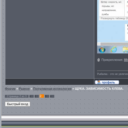
Прикрепления:
88
Рыбалка - это не увлеч
Форум
»
Разное
»
Популярная ихтиология
»
ЩУКА. ЗАВИСИМОСТЬ КЛЕВА.
2
Страница
2
из
3
«
1
3
»