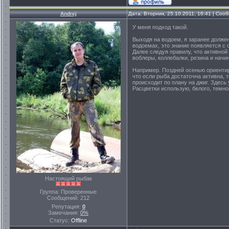
Andrej
Дата: Вторник, 25.10.2011, 16:41 | Со
У меня подход такой.
Выходя на водоем, я заранее долже
водоемах, это знание появляется с
Далее следуя правилу, что активной
воблеры, коллебалки, резина и начи
Например. Поздней осенью ориентиру
что если рыба достаточна активна, т
происходит по плану на джиг. Здесь
Расцветки использую, белого, темног
Настоящий рыбак
Группа: Проверенные
Сообщений:
212
Репутация:
0
Замечания:
0%
Статус:
Offline