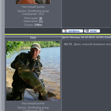
Настоящий рыбак
Группа: Smolfishing group
Сообщений:
1512
Репутация:
38
Замечания:
0%
Статус:
Offline
Felix
Дата: Пятница, 02.10.2015, 10:06 | Со
IDL79
, Дима, покупай аквариум литр
Настоящий рыбак
Группа: Smolfishing group
Сообщений:
867