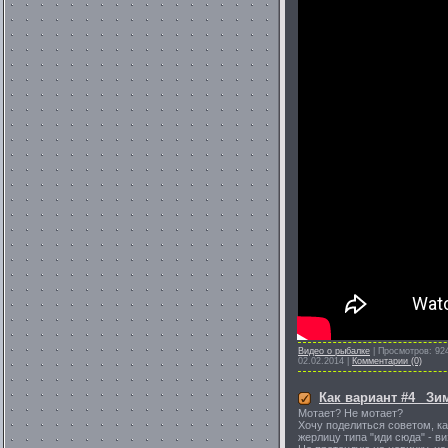
Видео о рыбалке
|
Просмотров:
92
02.02.2014
|
Комментарии (0)
Как вариант #4_ Зи
Мотает? Не мотает?
Хочу поделиться советом, к
жерлицу типа "иди сюда" - в