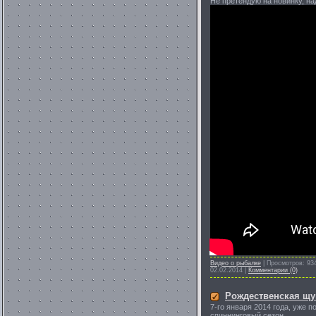
Не претендую на новинку, на
Видео о рыбалке
|
Просмотров:
93
02.02.2014
|
Комментарии (0)
Рождественская щук
7-го января 2014 года, уже 
спиннинговый сезон.