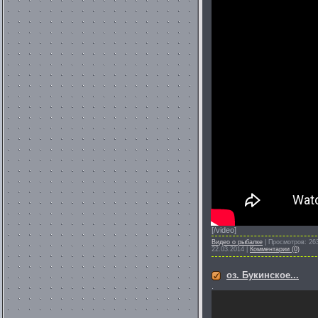
[/video]
Видео о рыбалке
|
Просмотров:
26
22.03.2014
|
Комментарии (0)
оз. Букинское...
.