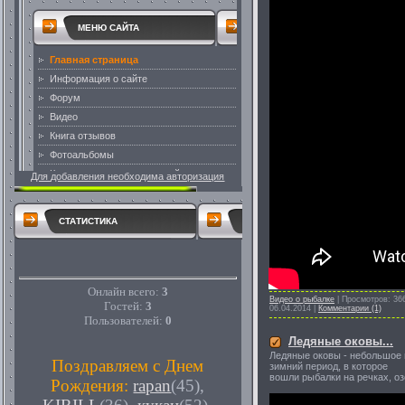
Для добавления необходима авторизация
СТАТИСТИКА
Онлайн всего:
3
Видео о рыбалке
|
Просмотров:
36
Гостей:
3
06.04.2014
|
Комментарии (1)
Пользователей:
0
Ледяные оковы...
Ледяные оковы - небольшое в
Поздравляем с Днем
зимний период, в которое
вошли рыбалки на речках, о
Рождения:
rapan
(45)
,