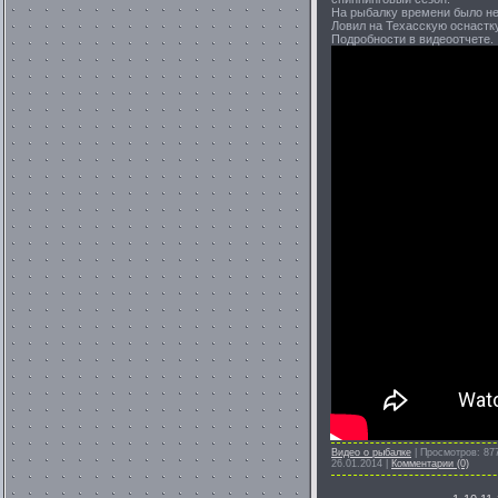
На рыбалку времени было не
Ловил на Техасскую оснастку
Подробности в видеоотчете.
Видео о рыбалке
|
Просмотров:
87
26.01.2014
|
Комментарии (0)