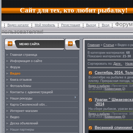
Сайт для тех, кто любит рыбалку!
Форум
Видео каталог
Мой профиль
Регистрация
Выход
Вход
пользователям!
МЕНЮ САЙТА
Главная
»
Статьи
» Видео о р
В категории материалов
:
68
Главная страница
Показано материалов
:
21-30
Информация о сайте
Сортировать по
:
Дате
·
Назв
Форум
Сентябрь 2014. Тол
Видео
В сентябре на рыбалке в де
Книга отзывов
плотву. Прекрасная погода, 
Фотоальбомы
Видео о рыбалке
|
Просмотров:
11
17.10.2014
|
Комментарии (2)
Контакты с администрацией
Наши рекорды
Ураган " Шмаковск
-2014
Карта Смоленской обл...
На сборе рыбаков, ураган воз
Интернет-магазин
Видео о рыбалке
|
Просмотров:
10
08.06.2014
|
Комментарии (0)
Видео
Доска объявлений
Весенний спиннинг 2
Наши партнеры