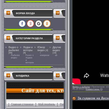
ФОРМА ВХОДА
КАТЕГОРИИ РАЗДЕЛА
Видео о
Лодки и
Юмор
Другие
рыбалке
моторы
видео
видео
[4]
[68]
[8]
с
[19]
Рыбалка
Разно о
юморком
all
видео
лодках
и
моторах
ФЛУДИЛКА
Видео о рыбалке
|
Просмотров:
10
05.05.2014
|
Комментарии (1)
За судаком на Десн