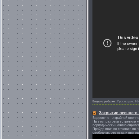
Видео о рыбалке
|
Просмотров:
91
Закрытие осеннего 
Видеоотчет о крайней осенне
На этот раз река встретила
периодически начинающимся 
Пройдя вниз по течению по 
свободных ото льда и пригод