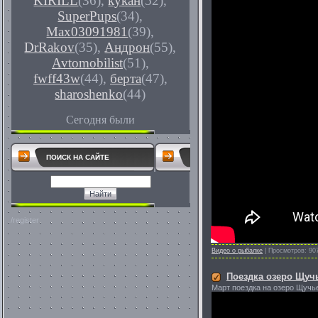
KIRILL
(36)
,
кукан
(52)
,
SuperPups
(34)
,
Max03091981
(39)
,
DrRakov
(35)
,
Андрон
(55)
,
Avtomobilist
(51)
,
fwff43w
(44)
,
берта
(47)
,
sharoshenko
(44)
Сегодня были
ПОИСК НА САЙТЕ
/register
Видео о рыбалке
|
Просмотров:
90
Поездка озеро Щуч
Март поездка на озеро Щучье.