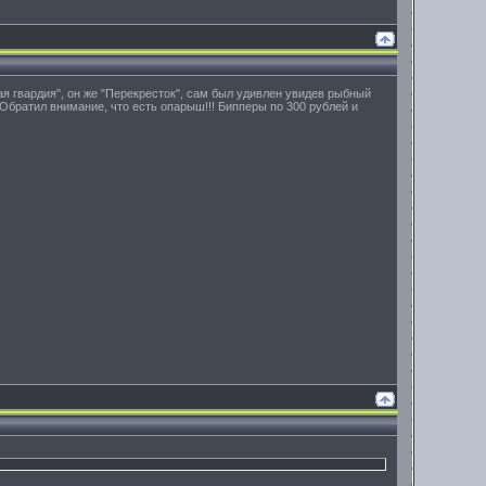
я гвардия", он же "Перекресток", сам был удивлен увидев рыбный
Обратил внимание, что есть опарыш!!! Бипперы по 300 рублей и