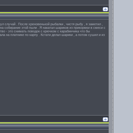
ул случай . После хреновенькой рыбалки , чистя рыбу , я заметил ,
 на собирание этой пыли . Я накатал шариков из прикормки в смеси с
ство - это снимать поводок с крючком с карабинчика что бы
ла на платнике по карпу . Кстати делал шарики , а потом сушил и из