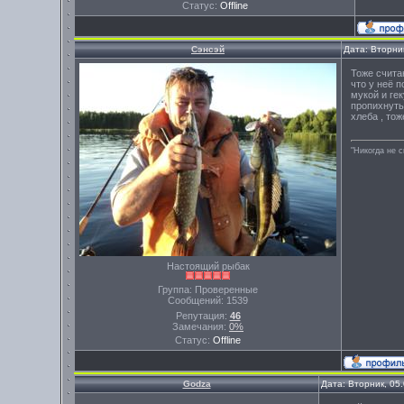
Статус:
Offline
Сэнсэй
Дата: Вторни
Тоже счита
что у неё 
мукой и ге
пропихнуть
хлеба , тож
"Никогда не 
Настоящий рыбак
Группа: Проверенные
Сообщений:
1539
Репутация:
46
Замечания:
0%
Статус:
Offline
Godza
Дата: Вторник, 05