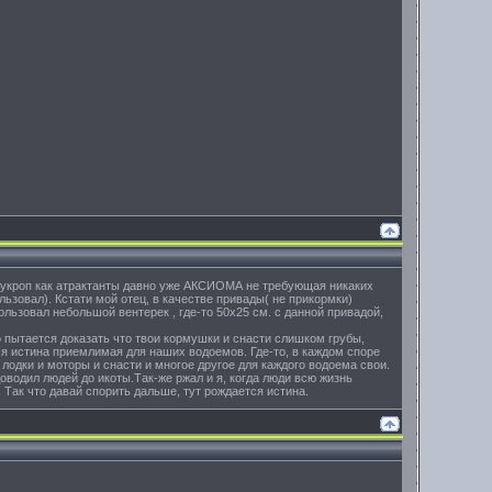
 и укроп как атрактанты давно уже АКСИОМА не требующая никаких
льзовал). Кстати мой отец, в качестве привады( не прикормки)
ользовал небольшой вентерек , где-то 50х25 см. с данной привадой,
о пытается доказать что твои кормушки и снасти слишком грубы,
ся истина приемлимая для наших водоемов. Где-то, в каждом споре
 лодки и моторы и снасти и многое другое для каждого водоема свои.
оводил людей до икоты.Так-же ржал и я, когда люди всю жизнь
 Так что давай спорить дальше, тут рождается истина.