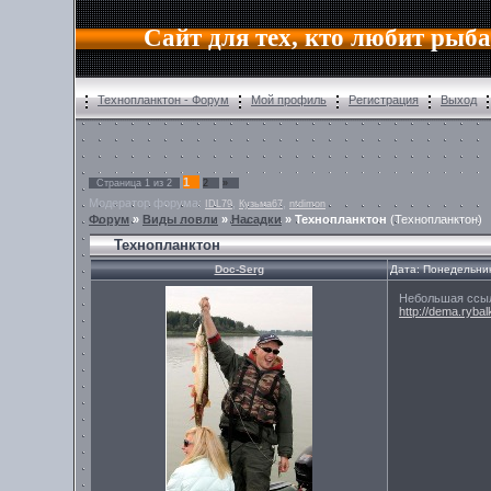
Сайт для тех, кто любит рыб
Технопланктон - Форум
Мой профиль
Регистрация
Выход
1
Страница
1
из
2
2
»
Модератор форума:
,
,
IDL79
Кузьма67
ntdimon
Форум
»
Виды ловли
»
Насадки
»
Технопланктон
(Технопланктон)
Технопланктон
Doc-Serg
Дата: Понедельник
Небольшая ссыло
http://dema.ryba