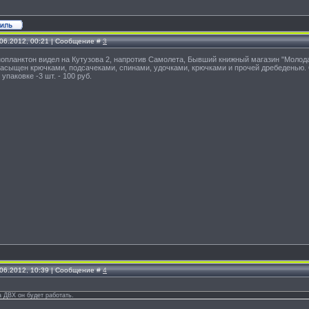
.06.2012, 00:21 | Сообщение #
3
опланктон видел на Кутузова 2, напротив Самолета, Бывший книжный магазин "Молода
насыщен крючками, подсачеками, спинами, удочками, крючками и прочей дребеденью. 
упаковке -3 шт. - 100 руб.
.06.2012, 10:39 | Сообщение #
4
а ДВХ он будет работать.