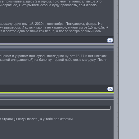
о в примитиве,а здесь 2 в одном. То о чем ты написал выше это
жи обратное, С открытием сезона буду пробовать, сам люблю
расскажу один случай. 2010 г., сеннтябрь, Пятидворка, фидер. Не
у размером. И кстати карп а не карпенок, минимум от 1,5 до 6,5кг.+
я и завтра одна резинка как песня, а после завтра полный ноль.
 Чесноком и укропом пользуюсь последние ну лет 15-17 и нет никаких
заной или давленой) на баночку червей либо сок в мандулу. Песня.
 страницы надрывался , а у тебя пол строчки .