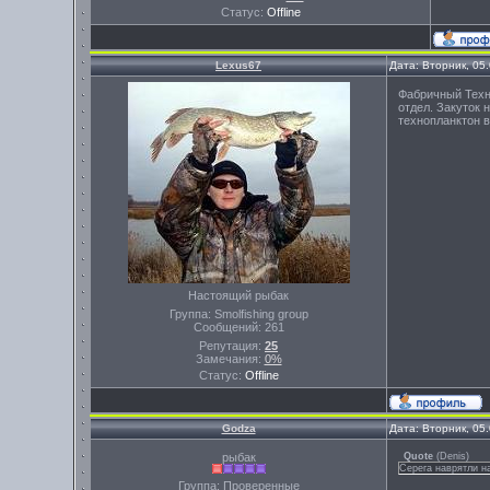
Статус:
Offline
Lexus67
Дата: Вторник, 05
Фабричный Техн
отдел. Закуток 
технопланктон в 
Настоящий рыбак
Группа: Smolfishing group
Сообщений:
261
Репутация:
25
Замечания:
0%
Статус:
Offline
Godza
Дата: Вторник, 05
рыбак
Quote
(
Denis
)
Серега наврятли н
Группа: Проверенные