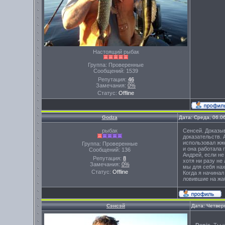
Настоящий рыбак
Группа: Проверенные
Сообщений:
1539
Репутация:
46
Замечания:
0%
Статус:
Offline
Godza
Дата: Среда, 06.0
рыбак
Сенсей. Доказыв
доказательств. 
использовал жже
Группа: Проверенные
и она работала 
Сообщений:
136
Андрей, если не
Репутация:
8
хотя ни разу не
Замечания:
0%
мы для себя нах
Статус:
Offline
Когда я начинал
ловившие на жаб
Сэнсэй
Дата: Четвер