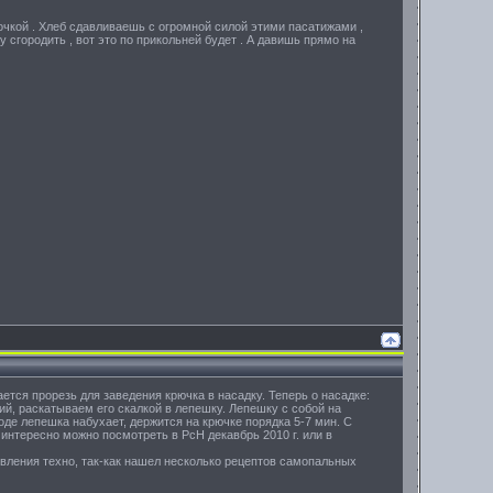
рмочкой . Хлеб сдавливаешь с огромной силой этими пасатижами ,
у сгородить , вот это по прикольней будет . А давишь прямо на
ется прорезь для заведения крючка в насадку. Теперь о насадке:
ий, раскатываем его скалкой в лепешку. Лепешку с собой на
де лепешка набухает, держится на крючке порядка 5-7 мин. С
 интересно можно посмотреть в РсН декавбрь 2010 г. или в
товления техно, так-как нашел несколько рецептов самопальных