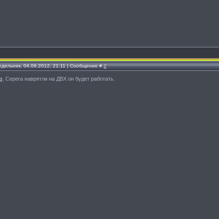
едельник, 04.06.2012, 21:11 | Сообщение #
2
g
, Серега наврятли на ДВХ он будет работать.