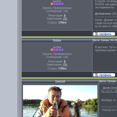
рыбак
Сэнсей. но ведь
БОЙЛ( насадка),
экспирименты.
Группа: Проверенные
Сообщений:
136
Добавлено
(05.
Репутация:
8
---------------------
Замечания:
0%
Denis. Думаю чт
Статус:
Offline
глядя на всю ко
куча просто обр
Godza
Дата: Среда, 06.0
рыбак
В догонку, Чуть 
проблем кроме п
Группа: Проверенные
Сообщений:
136
Репутация:
8
Замечания:
0%
Статус:
Offline
Сэнсэй
Дата: Среда,
Quote
(
God
тут кто-то, к
Вообще то к
"Никогда не 