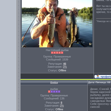
Denis
, Ты 
Вот ты на 
получается 
крючке, то
"Никогда не 
Настоящий рыбак
Группа: Проверенные
Сообщений:
1539
Репутация:
46
Замечания:
0%
Статус:
Offline
Godza
Дата: Пятница, 08
рыбак
Денис, Сэнсей. 
берем нарезной 
рыбалку, далее 
Группа: Проверенные
насадками думаю
Сообщений:
136
самоделках Фион
Репутация:
8
Себе просечку с
Замечания:
0%
смесей.
Статус:
Offline