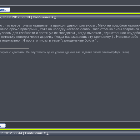
к, 05.06.2012, 22:13 | Сообщение #
6
ю , что новое только название , а принцип давно применяли . Меня на подобное натолкн
полное брюхо прикормки , хотя на насадку клевала слабо , зато столько силы потратила
кулесом для клейкости и проткнул их гвоздиком , когда высохли , единственное неудоб
 петельку поводка через дырочку (когда насаживаешь эту хреновину ) . Неплохо работа
е нормально . Я про это писал в теме "самодельные бойла " .
спорьте с идиотами. Вы опуститесь до их уровня,где они вас задавят своим опытом"(Марк.Твен)
.06.2012, 22:44 | Сообщение #
7