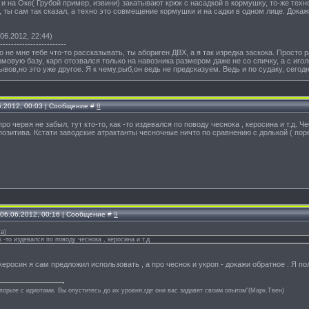
 и на Оке( Грубой пример, извини) закатывают крюк с насадкой в кормушку, то-же техн
 ты сам так сказал, а техно это совмещение кормушки и на садки в одном лице. Дока
06.2012, 22:44)
------------------------
о не мне тебе что-то рассказывать, ты абориген ДВХ, а я так изредка заскока. Просто 
рмовую базу, карп отозвался только на навозника размером даже не со спичку, а с иголк
ывов,но это уже другое. Я к чему,рыб,он ведь не предсказуем. Ведь и по судаку, сегодн
6.2012, 00:03 | Сообщение #
8
про червя не забыл, тут кто-то, как -то издевался по поводу чеснока , керосина и т.д.
озитива. Кстати заводские атрактанты чесночные ничто по сравнению с долькой ( поре
 06.06.2012, 00:16 | Сообщение #
9
za
)
ак -то издевался по поводу чеснока , керосина и т.д
еросин я сам предложил использовать , а про чеснок и укроп - докажи обратное . Я пол
спорьте с идиотами. Вы опуститесь до их уровня,где они вас задавят своим опытом"(Марк.Твен)