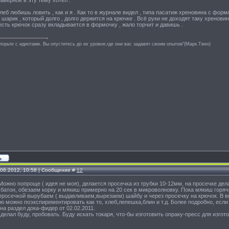
наверное в эту тему хотел .
хлеб любишь ловить , как и я . Как то в журнале видел , типа пасатиж хреновина с фо
шарик , который долго , долго держится на крючке . Всё руки не доходят таку хреновин
 есть крючок сразу вкладывается в формочку , жало торчит и давишь .
спорьте с идиотами. Вы опуститесь до их уровня,где они вас задавят своим опытом"(Марк.Твен)
.06.2012, 10:58 | Сообщение #
12
Можно попроще ( идея не моя), делается просечка из трубки 10-12мм, на просечке дела
батон, обезаем корку и мякиш примерно на 20 сек в микроволновку. Пока мякиш горяч
просечкой вырубаем ( выдавливаем,вырезаем) шайбу и через просечку на крючок. В во
 можно поэкспирементировать как то, хлеб,лепешка,блин и т.д. Более подробно, если
а раздел дока-фидер от 02.02.2011.
делал буду, пробовать. Буду искать токаря, что-бы изготовить опраку-пресс для изго