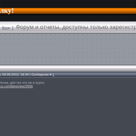
алку!
Форум и отчеты, доступны только зарегис
Вход
, 04.06.2012, 18:34 | Сообщение #
1
чка, для тех кто не в курсе
lka.com/blog/view/2656