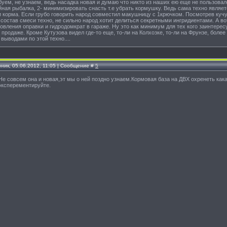
буем, не узнаем, ведь насадка новая и думаю что никто из наших ею еще не пользова
йная рыбалка, 2- минимизировать снасть т.е убрать кормушку. Ведь сама техно явля
корма. Если грубо говорить народ совместил макушницу с 1крючком. Посмотрев кучу 
состав смеси техно, не сильно народ хотит делиться секретными ингридиентами. А в
товления оправки и гидродомкрат в гараже. Ну это как минимум для тех кого заинтерес
 продаже. Кроме Кутузова видел где-то еще, то-ли на Колхозке, то-ли на Фрунзе, боле
выводами по этой техно....
рник, 05.06.2012, 11:05 | Сообщение #
5
 Не совсем она и новая,эт мы о ней поздно узнаем.Кормовая база на ДВХ охренеть как
эксперементируйте.