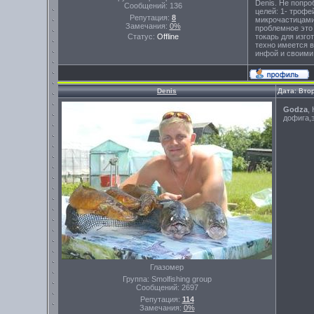
Denis. Не попро
Сообщений:
136
целей: 1- трофе
Репутация:
8
микрочастицами 
Замечания:
0%
проблемное это 
Статус:
Offline
токарь для изго
техно имеется в
инфой и своими 
Denis
Дата: Вто
Godza
,
дофига,
Глазомер
Группа: Smolfishing group
Сообщений:
2697
Репутация:
114
Замечания:
0%