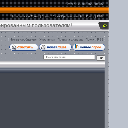
Четверг, 03.09.2020, 06:35
Вы вошли как
Гость
|
Группа
"
Гости
"
Приветствую Вас
Гость
|
RSS
трированным пользователям!
[
Новые сообщения
·
Участники
·
Правила форума
·
Поиск
·
RSS
]