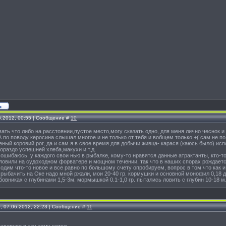
6.2012, 00:55 | Сообщение #
10
ать что либо на расстоянии,пустое место,могу сказать одно, для меня лично чеснок
А по поводу керосина слышал многое и не только от тебя и вобщем только +( сам не по
ный коровий рог, да и сам я в свое время для добычи живца- карася (каюсь было) исп
гораздо успешней хлеба,макухи и т.д.
 ошибаюсь, у каждого свои нью в рыбалке, кому-то нравятся данные атрактанты, кто-т
 ловили на судоходном форватере и мощном течении, так что в наших спорах рождает
одим что-то новое и все равно по большому счету опробируем, вопрос в том что как и
 рыбачить на Оке надо мной ржали, мои 20-40 гр. кормушки и основной монофил 0,18 д
овниках с глубинами 1,5-3м. мормышкой 0.1-1,0 гр. пытались ловить с глубин 10-18 м.
г, 07.06.2012, 22:23 | Сообщение #
11