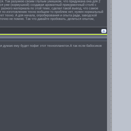
лся. Так разумею своим глупым умишком, что придумана она для 2
ется уже (кормушкой) создавая ароматный прикормочный столб с
разного материала по этой теме, сделал такой вывод, что самое
от по изготовлению техно вобщем-то проблем нет, нужен нормальный
ует техно. А для начала, опробирования и опыта ради, заводской
е точно не помню. Так что давайте пробовать, делиться опытом,
ая думаю ему будет пофиг этот технопланктон.А так если бабосиков