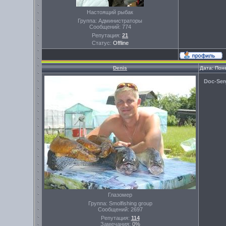
Настоящий рыбак
Группа: Администраторы
Сообщений:
774
Репутация:
21
Статус:
Offline
Denis
Дата: Пон
Doc-Ser
Глазомер
Группа: Smolfishing group
Сообщений:
2697
Репутация:
114
Замечания:
0%