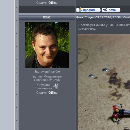
Статус:
Offline
RT-02
Дата: Среда, 03.01.2018, 13:56 | Со
Практикует ли кто у нас на ДВХ ло
красил его...
Настоящий рыбак
Группа: Модераторы
Сообщений:
2308
Репутация:
112
Замечания:
0%
Статус:
Offline