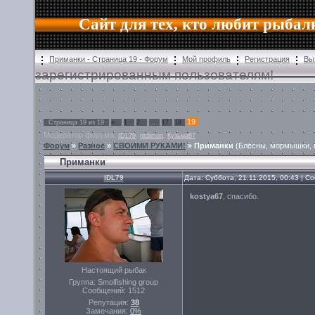
Сайт для тех, кто любит рыбал
Приманки - Страница 19 - Форум
Мой профиль
Регистрация
Вы
зарегистрированным пользователям!
19
Страница
19
из
19
«
1
2
…
17
18
Модератор форума:
,
,
IDL79
ntdimon
Кузьма67
Форум
»
Разное
»
СВОИМИ РУКАМИ!
»
Приманки
(Блёсны, мормышки, 
Приманки
IDL79
Дата: Суббота, 21.11.2015, 00:43 | 
kostya67
, спасибо.
Настоящий рыбак
Группа: Smolfishing group
Сообщений:
1512
Репутация:
38
Замечания:
0%