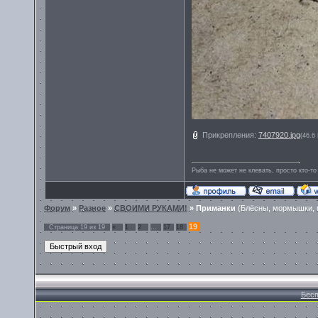
Прикрепления:
7407920.jpg
(46.6
Рыба не может не клевать, просто кто-то
Форум
»
Разное
»
СВОИМИ РУКАМИ!
»
Приманки
(Блёсны, мормышки, 
19
Страница
19
из
19
«
1
2
…
17
18
Бесп