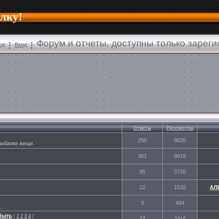
алку!
Форум и отчеты, доступны только зарег
од
Вход
Ответы
Просмотры
250
9025
 рыбалке вещи
361
9818
95
3720
22
1532
АЛ
3
494
быту.
[
1
2
3
4
]
73
2216