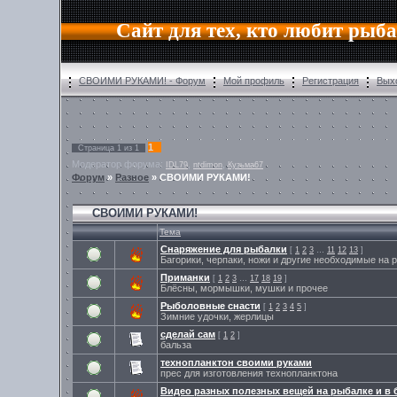
Сайт для тех, кто любит рыб
СВОИМИ РУКАМИ! - Форум
Мой профиль
Регистрация
Вых
1
Страница
1
из
1
Модератор форума:
,
,
IDL79
ntdimon
Кузьма67
Форум
»
Разное
»
СВОИМИ РУКАМИ!
СВОИМИ РУКАМИ!
Тема
Снаряжение для рыбалки
[
1
2
3
…
11
12
13
]
Багорики, черпаки, ножи и другие необходимые на
Приманки
[
1
2
3
…
17
18
19
]
Блёсны, мормышки, мушки и прочее
Рыболовные снасти
[
1
2
3
4
5
]
Зимние удочки, жерлицы
сделай сам
[
1
2
]
бальза
технопланктон своими руками
прес для изготовления технопланктона
Видео разных полезных вещей на рыбалке и в 