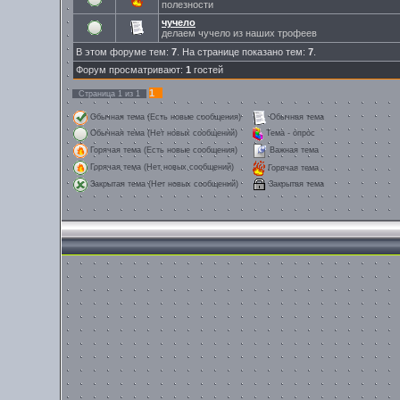
полезности
чучело
делаем чучело из наших трофеев
В этом форуме тем:
7
. На странице показано тем:
7
.
Форум просматривают:
1
гостей
1
Страница
1
из
1
Обычная тема (Есть новые сообщения)
Обычная тема
Обычная тема (Нет новых сообщений)
Тема - опрос
Горячая тема (Есть новые сообщения)
Важная тема
Горячая тема (Нет новых сообщений)
Горячая тема
Закрытая тема
Закрытая тема (Нет новых сообщений)