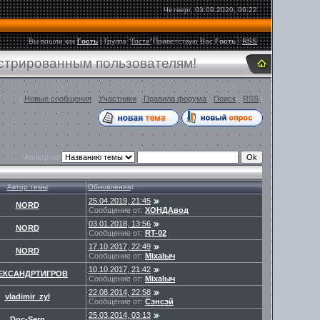
Четверг, 03.09.2020, 06:22
Вы вошли как
Гость
|
Группа
"
Гости
"
Приветствую Вас
Гость
|
RSS
истрированным пользователям!
[
Новые сообщения
·
Участники
·
Правила форума
·
Поиск
·
RSS
]
Фильтр по:
Автор темы
Обновления
↓
25.04.2019, 21:45
NORD
Сообщение от:
ХОНДАвод
03.01.2018, 13:56
NORD
Сообщение от:
RT-02
17.10.2017, 22:49
NORD
Сообщение от:
Miхalыч
10.10.2017, 21:42
ЕКСАНДРТИГРОВ
Сообщение от:
Miхalыч
22.08.2014, 22:58
vladimir_zyl
Сообщение от:
Сэнсэй
25.03.2014, 03:13
Doc-Serg