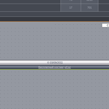
17
701
© 03/09/2011
Бесплатный хостинг
uCoz