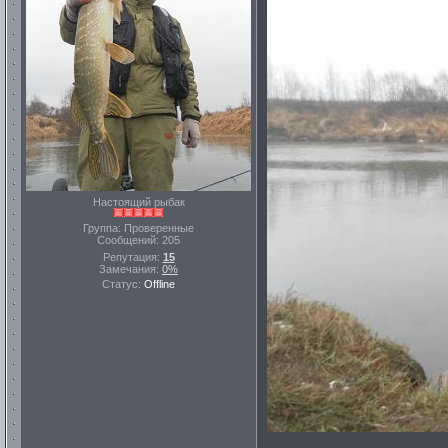
Настоящий рыбак
Группа: Проверенные
Сообщений:
205
Репутация:
15
Замечания:
0%
Статус:
Offline