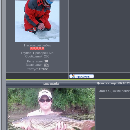
Настоящий рыбак
Группа: Проверенные
Сообщений:
266
Репутация:
10
Замечания:
0%
Статус:
Offline
desperado
Дата: Четверг, 06.10.2
Жека71
, какие вобл