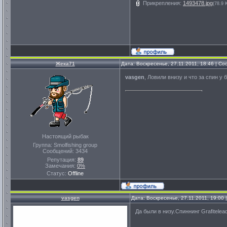
Прикрепления:
1493478.jpg
(78.9 
Жека71
Дата: Воскресенье, 27.11.2011, 18:46 | С
vasgen
, Ловили внизу и что за спин у 
Настоящий рыбак
Группа: Smolfishing group
Сообщений:
3434
Репутация:
89
Замечания:
0%
Статус:
Offline
vasgen
Дата: Воскресенье, 27.11.2011, 19:00
Да были в низу.Спиннинг Grafitelead