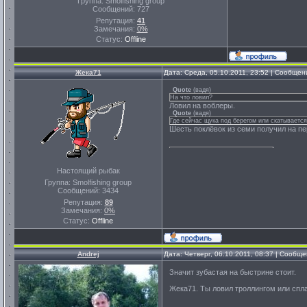
Группа: Smolfishing group
Сообщений:
727
Репутация:
41
Замечания:
0%
Статус:
Offline
Жека71
Дата: Среда, 05.10.2011, 23:52 | Сообще
Quote
(
вадя
)
На что ловил?
Ловил на воблеры.
Quote
(
вадя
)
Где сейчас щука под берегом или скатываетс
Шесть поклёвок из семи получил на пер
Настоящий рыбак
Группа: Smolfishing group
Сообщений:
3434
Репутация:
89
Замечания:
0%
Статус:
Offline
Andrej
Дата: Четверг, 06.10.2011, 08:37 | Сообщ
Значит зубастая на быстрине стоит.
Жека71. Ты ловил троллингом или спл