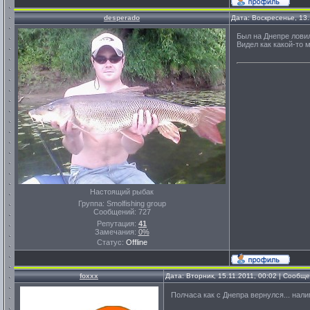
desperado
Дата: Воскресенье, 13
Был на Днепре ловил
Видел как какой-то 
Настоящий рыбак
Группа: Smolfishing group
Сообщений:
727
Репутация:
41
Замечания:
0%
Статус:
Offline
foxxx
Дата: Вторник, 15.11.2011, 00:02 | Сообщ
Полчаса как с Днепра вернулся... нали