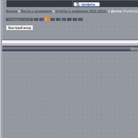
Форум
»
Вести с водоёмов
»
Отчёты о рыбалках 2011-2012г.
»
Днепр
(Рыбалка 
2
Страница
2
из
21
«
1
3
4
…
20
21
»
Бесп