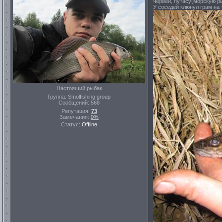
червей, путасу(морскую р
У соседей клюнул грам на 
Настоящий рыбак
Группа: Smolfishing group
Сообщений:
568
Репутация:
73
Замечания:
0%
Статус:
Offline