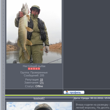
Настоящий рыбак
Группа: Проверенные
Сообщений:
205
Репутация:
15
Замечания:
0%
Статус:
Offline
kostya67
Дата: Среда, 30.11.2011, 15:
Вчера ездили на разведку 
легкий морозец. На десят