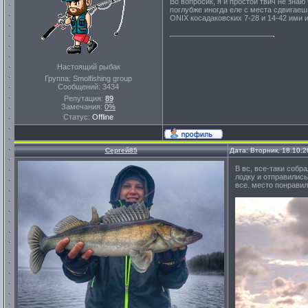
Во вопросик, я и простой твич не знаю
поглубже иногда еле с места сдвигае
ONIX косадаковских 7-28 и 14-42 ими и
Настоящий рыбак
Группа: Smolfishing group
Сообщений:
3434
Репутация:
89
Замечания:
0%
Статус:
Offline
Сергей85
Дата: Вторник, 18.10.
В вс, все-таки собр
лодку и отправились
все. место понравил