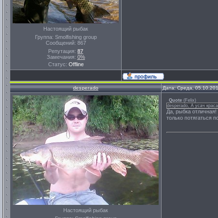
Настоящий рыбак
Группа: Smolfishing group
Сообщений:
867
Репутация:
87
Замечания:
0%
Статус:
Offline
desperado
Дата: Среда, 05.10.20
Quote
(
Felix
)
desperado, А усач краса
Да, рыбка отличная!
только потягаться 
Настоящий рыбак