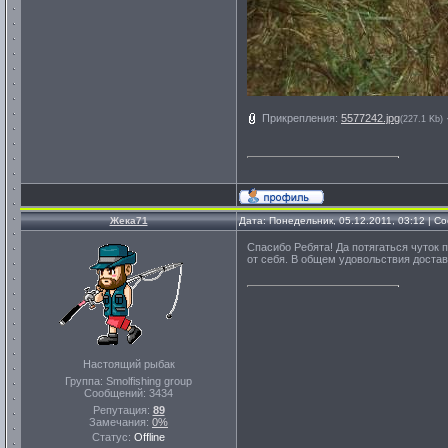
Прикрепления:
5577242.jpg
(227.1 Kb)
Жека71
Дата: Понедельник, 05.12.2011, 03:12 | 
Спасибо Ребята! Да потягаться чуток 
от себя. В общем удовольствия достав
Настоящий рыбак
Группа: Smolfishing group
Сообщений:
3434
Репутация:
89
Замечания:
0%
Статус:
Offline