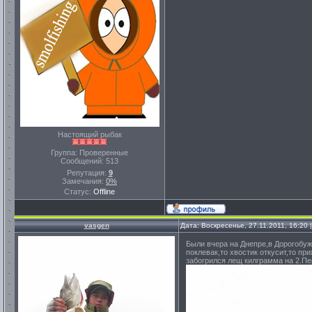
Настоящий рыбак
Группа: Проверенные
Сообщений:
513
Репутация:
9
Замечания:
0%
Статус:
Offline
vasgen
Дата: Воскресенье, 27.11.2011, 16:20
Были вчера на Днепре,в Дорогобуж
поклевак,то хвостик откусит,то пр
забогрился лещ килграмма на 2.Пе