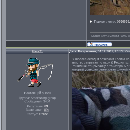
Прикрепления:
0766868.
Рыбалка неотъемлемая часть ж
Жека71
Дата: Воскресенье, 04.12.2011, 20:13 | 
Выбрался сегодня вечерком часика на
твистер запрыгал по льду )) Решил ид
Решил начать рыбалку с твистера AP 5
который успешно реализовал щучкой н
Настоящий рыбак
Группа: Smolfishing group
Сообщений:
3434
Репутация:
89
Замечания:
0%
Статус:
Offline