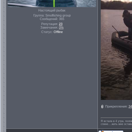
Настоящий рыбак
Группа: Smolfishing group
Сообщений:
365
Репутация:
23
Замечания:
0%
Статус:
Offline
Прикрепления:
34
Я встала в 4 утра, поло
спине....жить мне остава