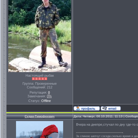
Настоящий рыбак
Группа: Проверенные
Сообщений:
212
Репутация:
0
Замечания:
0%
Статус:
Offline
Судак-Тимофеевич
Дата: Четверг, 06.10.2011, 11:13 | Сообщ
Вчера на днепре,стучал по дну где-то 
За спиною шепчут соседи,сколько время и ден