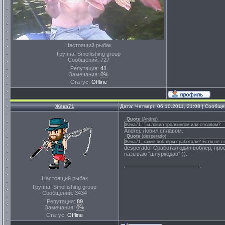
Настоящий рыбак
Группа: Smolfishing group
Сообщений:
727
Репутация:
41
Замечания:
0%
Статус:
Offline
Жека71
Дата: Четверг, 06.10.2011, 21:08 | Сообщ
Quote
(
Andrej
)
Жека71. Ты ловил троллингом или сплавом?
Andrej. Ловил сплавом.
Quote
(
desperado
)
Жека71, какие воблеры сработали? Если не се
desperado. Сработал один воблер, прост
называю "шнуркодав" )).
Настоящий рыбак
Группа: Smolfishing group
Сообщений:
3434
Репутация:
89
Замечания:
0%
Статус:
Offline