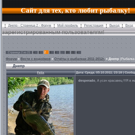
Сайт для тех, кто любит рыбалку!
Днепр - Страница 2 - Форум
Мой профиль
Регистрация
Выход
Вход
зарегистрированным пользователям!
2
Страница
2
из
21
«
1
3
4
…
20
21
»
Форум
»
Вести с водоёмов
»
Отчёты о рыбалках 2011-2012г.
»
Днепр
(Рыбалка 
Днепр
Felix
Дата: Среда, 05.10.2011, 23:18 | Сооб
desperado
, А усач красавец !!!Я в ж