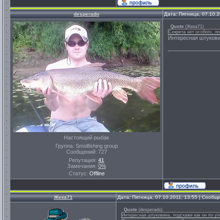
desperado
Дата: Пятница, 07.10.
Quote
(
Жека71
)
Секрета нет особого, ло
Интересная штуковин
Настоящий рыбак
Группа: Smolfishing group
Сообщений:
727
Репутация:
41
Замечания:
0%
Статус:
Offline
Жека71
Дата: Пятница, 07.10.2011, 13:55 | Сооб
Quote
(
desperado
)
Интересная штуковина, подскажи как он по уп