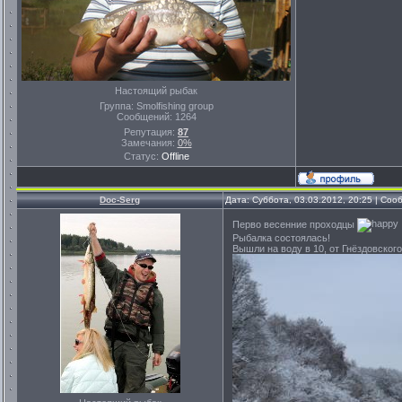
Настоящий рыбак
Группа: Smolfishing group
Сообщений:
1264
Репутация:
87
Замечания:
0%
Статус:
Offline
Doc-Serg
Дата: Суббота, 03.03.2012, 20:25 | Со
Перво весенние проходцы
Рыбалка состоялась!
Вышли на воду в 10, от Гнёздовског