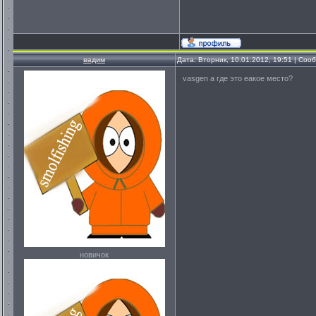
вадим
Дата: Вторник, 10.01.2012, 19:51 | Со
vasgen а где это еакое место?
новичок