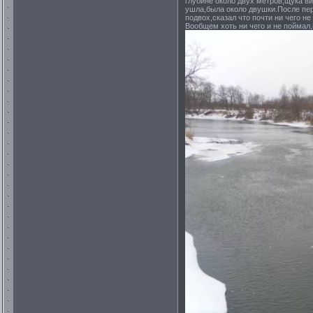
глубине около двух метров,щука ви
ушла,была около двушки.После пер
подвох,сказал что почти ни чего не
Воoбщем хоть ни чего и не поймал,