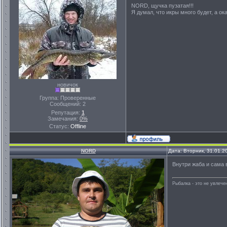
NORD, щучка пузатая!!!
Я думал, что икры много будет, а о
новичок
Группа: Проверенные
Сообщений:
2
Репутация:
1
Замечания:
0%
Статус:
Offline
NORD
Дата: Вторник, 31.01.2
Внутри жаба и сама 
Рыбалка - это не увлеч