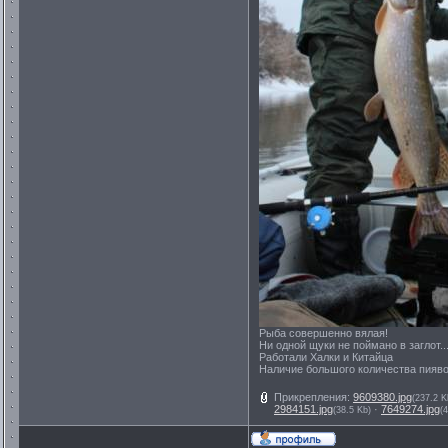
Рыба совершенно вялая!
Ни одной щуки не поймано в заглот..
Работали Халки и Китайца
Наличие большого количества пиявок
Прикрепления:
9609380.jpg
(237.2 K
2984151.jpg
·
7649274.jpg
(38.5 Kb)
(