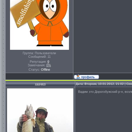
Группа: Пользователи
Сообщений:
11
Репутация:
0
Замечания:
0%
Статус:
Offline
vasgen
Дата: Вторник, 10.01.2012, 21:02 | С
Вадим это Дорогобужский р-н, возл