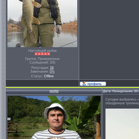
Настоящий рыбак
Группа: Проверенные
Сообщений:
205
Репутация:
15
Замечания:
0%
Статус:
Offline
NORD
Дата: Понедельник, 30
Сегодня выбрались н
обалденную тропинк