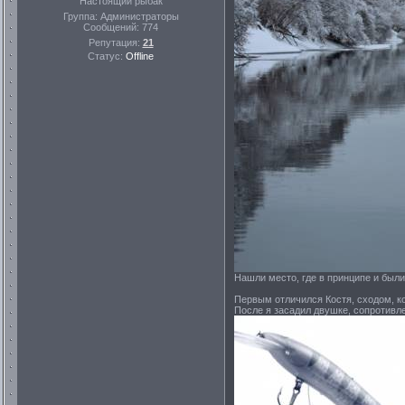
Настоящий рыбак
Группа: Администраторы
Сообщений:
774
Репутация:
21
Статус:
Offline
Нашли место, где в принципе и был
Первым отличился Костя, сходом, ко
После я засадил двушке, сопротивле