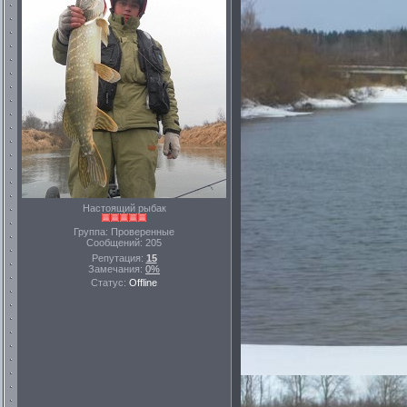
Настоящий рыбак
Группа: Проверенные
Сообщений:
205
Репутация:
15
Замечания:
0%
Статус:
Offline