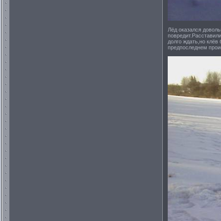
Лёд оказался доволь
повредит.Расставили
долго ждать,но клёв
предпоследнем проис