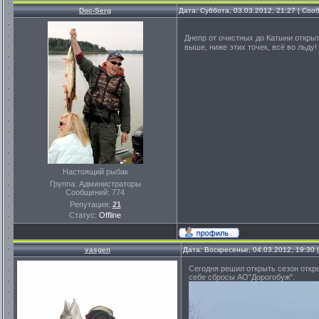
Doc-Serg
Дата: Суббота, 03.03.2012, 21:27 | Со
Днепр от очистных до Катыни открыт
выше, ниже этих точек, всё во льду!
Настоящий рыбак
Группа: Администраторы
Сообщений:
774
Репутация:
21
Статус:
Offline
vasgen
Дата: Воскресенье, 04.03.2012, 19:30
Сегодня решил открыть сезон откры
себе сбросы АО"Дорогобуж".