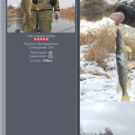
Настоящий рыбак
Группа: Проверенные
Сообщений:
205
Репутация:
15
Замечания:
0%
Статус:
Offline