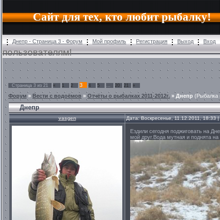
Сайт для тех, кто любит рыбалку!
Днепр - Страница 3 - Форум
Мой профиль
Регистрация
Выход
Вход
пользователям!
3
Страница
3
из
21
«
1
2
4
5
…
20
21
»
Форум
»
Вести с водоёмов
»
Отчёты о рыбалках 2011-2012г.
»
Днепр
(Рыбалка 
Днепр
vasgen
Дата: Воскресенье, 11.12.2011, 18:33
Ездили сегодня поджиговать на Дне
мой друг.Вода мутная и поднята на