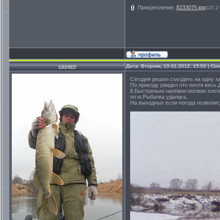
Прикрепления:
8233075.jpg
(137.2
vasgen
Дата: Вторник, 10.01.2012, 15:02 | С
Сегодня решил съездить на одну з
По приезду увидел что почти весь 
8.Быстренько наловил мелких плотв
по кг.Рыбалка удалась.
На выходных если погода позволит,