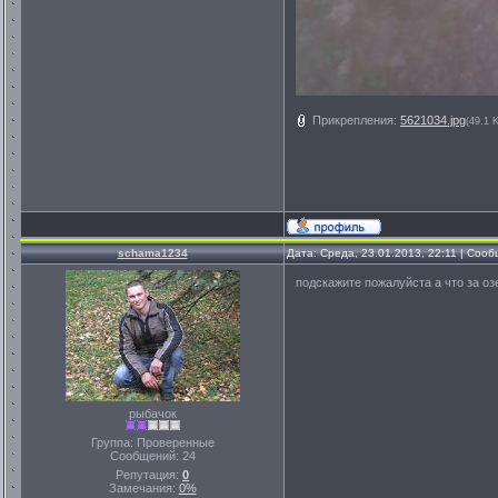
Прикрепления:
5621034.jpg
(49.1 
schama1234
Дата: Среда, 23.01.2013, 22:11 | Соо
подскажите пожалуйста а что за оз
рыбачок
Группа: Проверенные
Сообщений:
24
Репутация:
0
Замечания:
0%