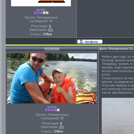
рыбак
Группа: Проверенные
Сообщений:
49
Репутация:
0
Замечания:
0%
Статус:
Offline
POTAP4IK
Дата: Понедельник, 21
Небыл два года, но
На воду вышли около
Товарищь тролил, я 
окунем, еще издалек
но все мои попытки 
хотел.
Снова вышел на чист
кругом, за редким ис
получаю первую и ед
все попытки улучшить
часов засобирались 
рыбак
Группа: Проверенные
Сообщений:
88
Репутация:
5
Замечания:
0%
Статус:
Offline