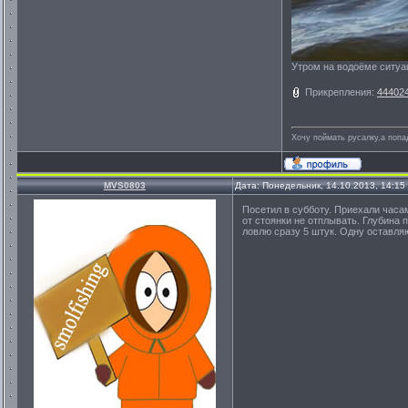
Утром на водоёме ситуац
Прикрепления:
444024
Хочу поймать русалку,а попа
MVS0803
Дата: Понедельник, 14.10.2013, 14:1
Посетил в субботу. Приехали часам
от стоянки не отплывать. Глубина п
ловлю сразу 5 штук. Одну оставляю