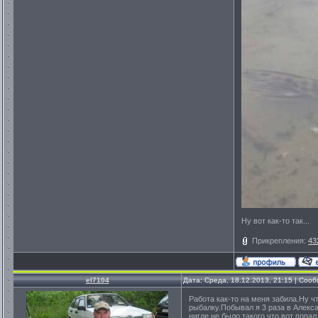
Ну вот как-то так...
Прикрепления:
43
el7104
Дата: Среда, 18.12.2013, 21:15 | Соо
Работа как-то на меня забила.Ну ч
рыбалку.Побывал я 3 раза в Алекс
нигде не было такого.что вот поп