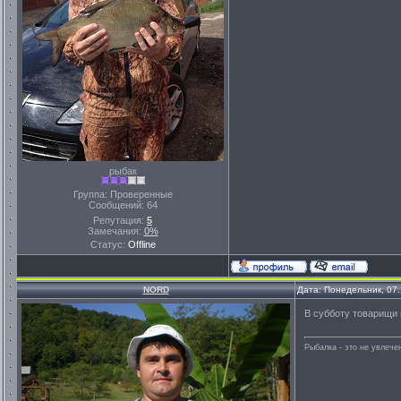
рыбак
Группа: Проверенные
Сообщений:
64
Репутация:
5
Замечания:
0%
Статус:
Offline
NORD
Дата: Понедельник, 07
В субботу товарищи 
Рыбалка - это не увлеч