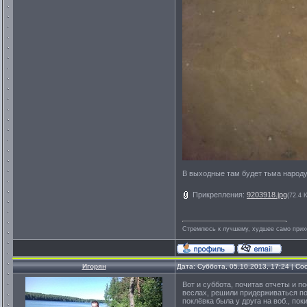
В выходные там будет тьма народу.
Прикрепления:
9203918.jpg
(72.4 
Стремлюсь к лучшему, худшее само прихо
Игорян
Дата: Суббота, 05.10.2013, 17:24 | С
Вот и суббота, почитав отчеты и п
веслах, решили придерживаться по
поклёвка была у друга на воб., по