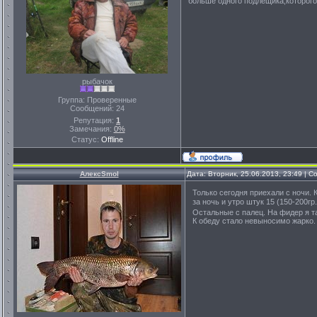
больше одного подлещика,которого
рыбачок
Группа: Проверенные
Сообщений:
24
Репутация:
1
Замечания:
0%
Статус:
Offline
АлексSmol
Дата: Вторник, 25.06.2013, 23:49 | 
Только сегодня приехали с ночи. 
за ночь и утро штук 15 (150-200г
Остальные с палец. На фидер я 
К обеду стало невыносимо жарко.