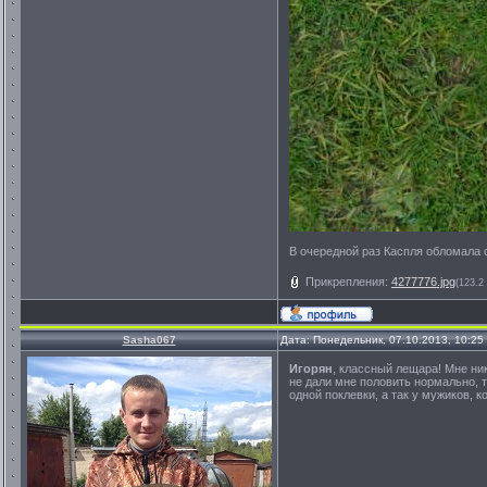
В очередной раз Каспля обломала
Прикрепления:
4277776.jpg
(123.2
Sasha067
Дата: Понедельник, 07.10.2013, 10:2
Игорян
, классный лещара! Мне ник
не дали мне половить нормально, т.
одной поклевки, а так у мужиков, 