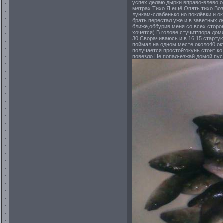
успех:делаю дырки вправо-влево о
метрах.Тихо.Я ещё.Опять тихо.Во
лункам-слабенько,но поклёвки и о
брать перестал уже и в заветных 
ближе,оббурив меня со всех сторон
хочется).В голове стучит:пора дом
30.Сворачиваюсь и в 16 15 стартую
поймал на одном месте около40 оку
получается простой:окунь стоит к
повезло.Не попал-езжай домой пу