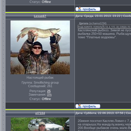
Статус:
Offline
Lexus67
Дата: Среда, 23.01.2013, 23:22 | Соо
Цитата
(
schama1234
)
подскажите пожалуйста а что за озера по
Касплянский рыбхоз. Зимой не пуск
рыбалка 250+50 машина. Рыба:щука.
теме "Платные водоемы".
Настоящий рыбак
Группа: Smolfishing group
Сообщений:
261
Репутация:
25
Замечания:
0%
Статус:
Offline
el7104
Дата: Суббота, 22.06.2013, 07:56 | С
20июня посетил Касплю.Ловил с 7 
на опарыша.На мандулу,манку,червя
200.Вообще рыбаков очень мало.Вид