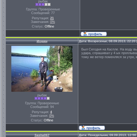
рыбак
Группа: Проверенные
Сообщений:
77
Репутация:
21
Замечания:
0%
Статус:
Offline
Игорян
Дата: Воскресенье, 08.09.2013, 22:20
Был Сегодня на Каспле. На воду вы
удара, спрашивал у 4 ых проплываю
тому же ветер поменляся за утро,
рыбак
Группа: Проверенные
Сообщений:
94
Репутация:
4
Замечания:
0%
Статус:
Offline
Sasha067
Дата: Понедельник, 09.09.2013, 12:5