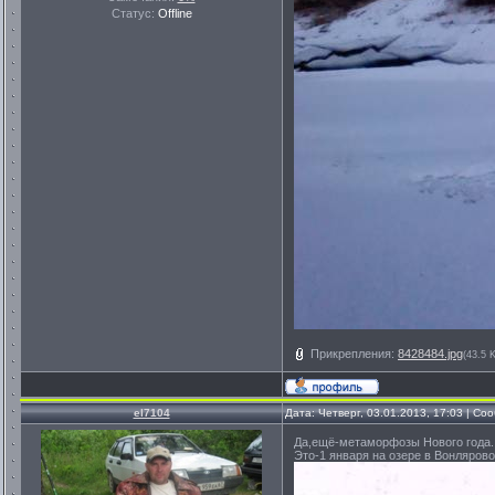
Статус:
Offline
Прикрепления:
8428484.jpg
(43.5 
el7104
Дата: Четверг, 03.01.2013, 17:03 | С
Да,ещё-метаморфозы Нового года.
Это-1 января на озере в Вонлярово