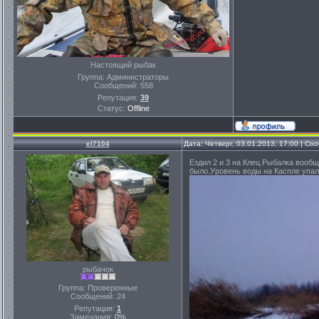
Настоящий рыбак
Группа: Администраторы
Сообщений:
558
Репутация:
39
Статус:
Offline
el7104
Дата: Четверг, 03.01.2013, 17:00 | С
Ездил 2 и 3 на Клец.Рыбалка вообщ
было.Уровень воды на Каспле упал
рыбачок
Группа: Проверенные
Сообщений:
24
Репутация:
1
Замечания:
0%