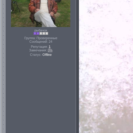
рыбачок
Группа: Проверенные
Сообщений:
24
Репутация:
1
Замечания:
0%
Статус:
Offline