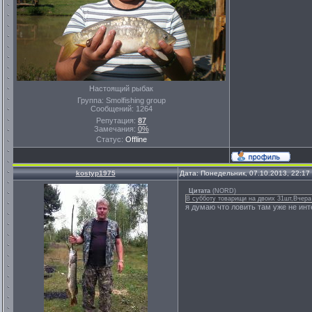
Настоящий рыбак
Группа: Smolfishing group
Сообщений:
1264
Репутация:
87
Замечания:
0%
Статус:
Offline
kostyp1975
Дата: Понедельник, 07.10.2013, 22:1
Цитата
(
NORD
)
В субботу товарищи на двоих 31шт,Вчера
я думаю что ловить там уже не инт