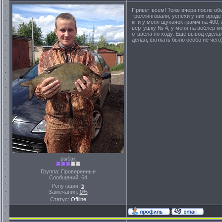
Привет всем! Тоже вчера после обе
троллинговали, успехи у них вроде 
кг и у меня щупачок грамм на 400, 
вертушку № 4, у меня на воблер ки
отцвела по ходу. Ещё вывод сделал
делал, фоткать было особо не чего
рыбак
Группа: Проверенные
Сообщений:
64
Репутация:
5
Замечания:
0%
Статус:
Offline