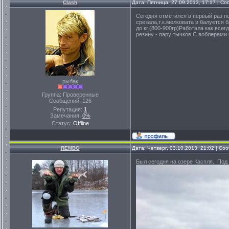
Clash
Дата: Пятница, 27.09.2013, 17:17 | С
Сегодня отметился в первый раз п
срезала,т.к.мелковата и балуется 
до кг.(800-900гр)Работала как все
резину - пару тычков.С воблерами
рыбак
Группа: Проверенные
Сообщений:
126
Репутация:
1
Замечания:
0%
Статус:
Offline
REMBO
Дата: Четверг, 03.10.2013, 21:02 | С
Был сегодня на озере Каспля. Под 