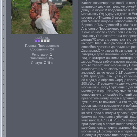
Каспле позавчера так вообще полн
мизинец и десяток таких же окуне
душу на окуне.В полдевятого я на
мормышку.Одну,другую,третью.Ест
кормового.Тишина.В десять решаю,
фиг.Меняем водоём.Поворачиваю 
Верховье.Там одинокий рыбачёк н
Агапоново.Проскакиваю первый зае
я уже на мосту через Клёц.Не могу
ледышку.Она остаётся на поверхно
рыбачок
делать?Одному к озеру ехать стрём
ныряет Нива.Явно рыбаки.Я пристр
Группа: Проверенные
спокойно доезжаю до впадения реч
Сообщений:
24
Демидова.Они здесь были позавчера
лагеря),и даже поймали несколько
Репутация:
1
лед,на котором сантима полтора 
Замечания:
0%
дырок.Рядом забуриваются демидо
Статус:
Offline
что-то хавает мою мормышку.Начин
слабовата и моя любимая мормыш
злодея.Ставлю леску 0,1.Прохожу 
0,08.Проводка.Есть.Тут я уже умн
её сюда,она обратно.Сердце колот
200.Уфф...Перехожу на другую лу
мормышки.Леску.Бурю ещё с десят
мизинцев и ёрш.Нахожу чью-то ста
сопротивляется слабее.Ну ,ещё о
превратили центр озера в друшлаг.
лучше.Кто-то поймал 5 ,а кто-то д
мормышки на водорослях и поймав
же талон к стоматологу на полшест
клюёт.Перед выходом делаю 5 лун
форме личинки,цвета чёрный графи
чувствую:ЩАС ПОПРЁТ.Со второй пр
брат близнец.А потом попёрло:пр
калибров клевал очень активно.Ин
мормышку.Приходилось и перетяги
.В общем удовольствие получил.И