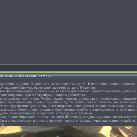
.05.2016, 20:45 | Сообщение #
424
орыбачил на Двине. Людей вагон, место искал минут 30. В итоге обосновался на пляже,
ой здоровенный куст, на котором за вечер оставил 9 крючков.
м чёрная прикормка для рек + их же смесь для плотвы с ароматом конопли, добавил д
оком подумал, надо бы эту штуку в пироги добавлять)
я сегодня не получилось. Рыба с ладонь нерестится или уже отнерестилась, попадают
ная, но клевала она почему то у самого куста, ловить тяжело. Уклейка, как же без неё
евка, жду плотвичку с палец, а там подъязок, с поводком 0.07 пришлось помучаться. З
ь шнурки. Мелки, злые, голодные. Один сожрал уклейку с соим крючком, второй прост
укой, рыба фоткаться не захотела, отгрызли мне 2 крючка.
лка, а настоящий кайф. Солнышко, тёплый ветерок, вредные муравьи, которым приглян
 бы и у них клюнуло - а у них то не клюёт - все это гораздо лучше зависания на работе
гр.