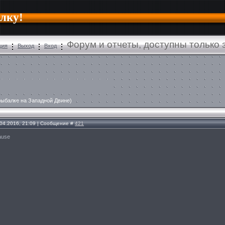
алку!
Форум и отчеты, доступны только
ция
Выход
Вход
рыбалке на Западной Двине)
.04.2016, 21:09 | Сообщение #
421