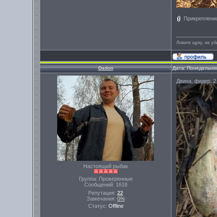
Прикреплени
Ловите щуку, не уб
Dadon
Дата: Понедельник
Двина, фидер. 2
Настоящий рыбак
Группа: Проверенные
Сообщений:
1618
Репутация:
22
Замечания:
0%
Статус:
Offline