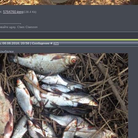
я:
5764760.jpeg
(138.4 Kb)
ивайте щуку. Сlaes Сlaesson
, 06.06.2016, 20:58 | Сообщение #
425
 рыбалки.