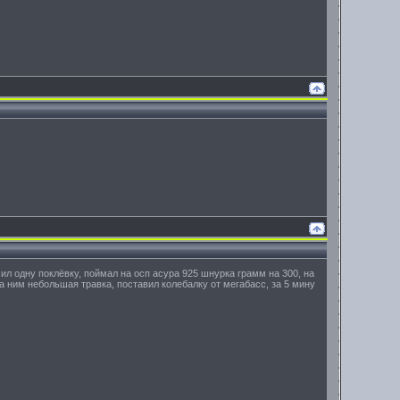
ил одну поклёвку, поймал на осп асура 925 шнурка грамм на 300, на
а ним небольшая травка, поставил колебалку от мегабасс, за 5 мину