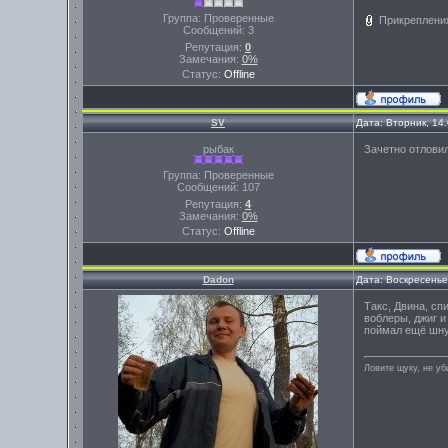
Группа: Проверенные
Прикреплени
Сообщений:
3
Репутация:
0
Замечания:
0%
Статус:
Offline
SV
Дата: Вторник, 14
рыбак
Зачетно отлови
Группа: Проверенные
Сообщений:
107
Репутация:
4
Замечания:
0%
Статус:
Offline
Dadon
Дата: Воскресенье
Такс, Двина, сп
воблеры, джиг и
поймал ещё шнур
Ловите щуку, не уб