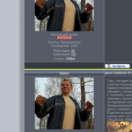
Настоящий рыбак
Группа: Проверенные
Сообщений:
1618
Репутация:
22
Замечания:
0%
Статус:
Offline
Dadon
Дата: Суббота, 07
Такс, сегодня п
счастья под вод
Кормил гринфише
обалдеть, ненар
С плотвой у мен
ловилась прилич
Осторожная покл
Активизировалис
фото с первой щ
В целом не рыба
голову мне, что
Общий вес 4990 