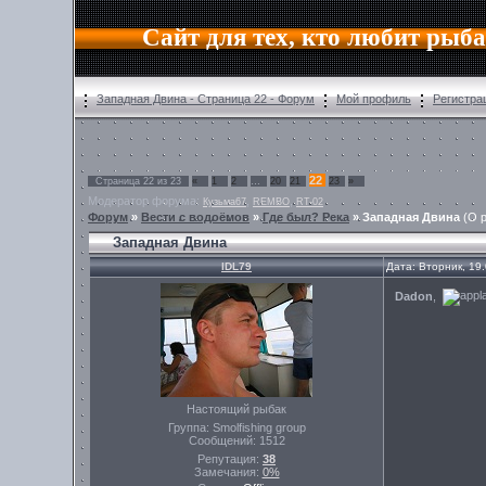
Сайт для тех, кто любит рыб
Западная Двина - Страница 22 - Форум
Мой профиль
Регистра
22
Страница
22
из
23
«
1
2
…
20
21
23
»
Модератор форума:
,
,
Кузьма67
REMBO
RT-02
Форум
»
Вести с водоёмов
»
Где был? Река
»
Западная Двина
(О 
Западная Двина
IDL79
Дата: Вторник, 19
Dadon
,
Настоящий рыбак
Группа: Smolfishing group
Сообщений:
1512
Репутация:
38
Замечания:
0%