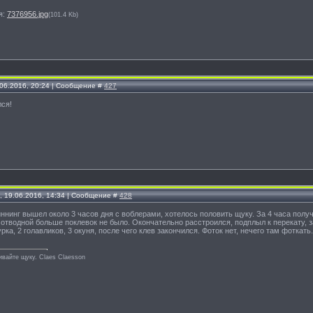
я:
7376956.jpg
(101.4 Kb)
.06.2016, 20:24 | Сообщение #
427
лся!
, 19.06.2016, 14:34 | Сообщение #
428
иннинг вышел около 3 часов дня с воблерами, хотелось половить щуку. За 4 часа получ
 отводной больше поклевок не было. Окончательно расстроился, подплыл к перекату, з
ка, 2 голавликов, 3 окуня, после чего клев закончился. Фоток нет, нечего там фоткать.
ивайте щуку. Сlaes Сlaesson