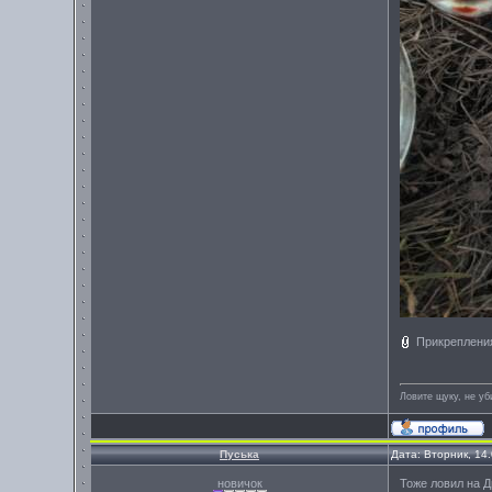
Прикреплени
Ловите щуку, не уб
Пуська
Дата: Вторник, 14
новичок
Тоже ловил на Д