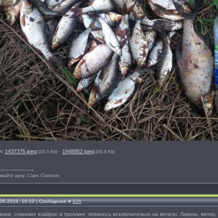
я:
1437375.jpeg
·
1948852.jpeg
(105.5 Kb)
(160.8 Kb)
ивайте щуку. Сlaes Сlaesson
.06.2016, 10:10 | Сообщение #
426
вине, спиннинг взаброс и троллинг, ловилось исключительно на железо. Ливень, ветер,