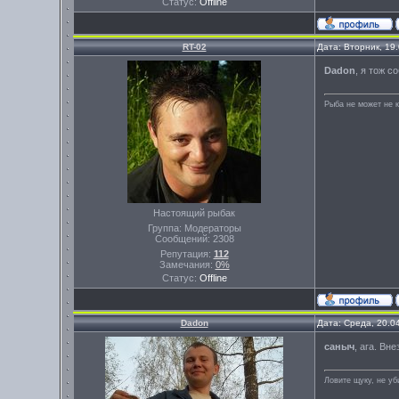
Статус:
Offline
RT-02
Дата: Вторник, 19
Dadon
, я тож 
Рыба не может не к
Настоящий рыбак
Группа: Модераторы
Сообщений:
2308
Репутация:
112
Замечания:
0%
Статус:
Offline
Dadon
Дата: Среда, 20.0
саныч
, ага. Вн
Ловите щуку, не уб