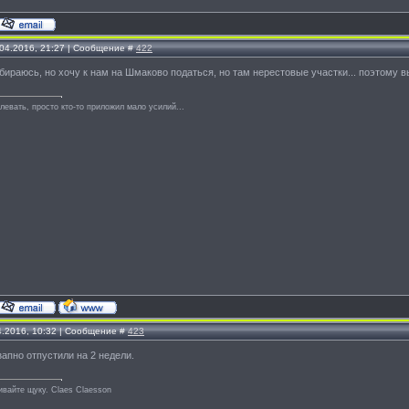
.04.2016, 21:27 | Сообщение #
422
собираюсь, но хочу к нам на Шмаково податься, но там нерестовые участки... поэтому
левать, просто кто-то приложил мало усилий...
4.2016, 10:32 | Сообщение #
423
езапно отпустили на 2 недели.
ивайте щуку. Сlaes Сlaesson