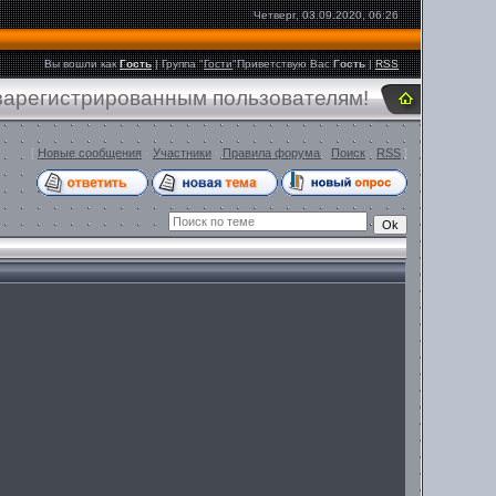
Четверг, 03.09.2020, 06:26
Вы вошли как
Гость
|
Группа
"
Гости
"
Приветствую Вас
Гость
|
RSS
 зарегистрированным пользователям!
[
Новые сообщения
·
Участники
·
Правила форума
·
Поиск
·
RSS
]