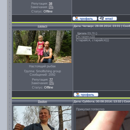
Репутация:
38
Замечания:
0%
Статус:
Offline
саныч
Дата: Четверг, 28.08.2014, 23:01 | Со
Цитата
IDL79
(
)
Постараюсь))))
Старайся, старайся)))
Настоящий рыбак
Группа: Smolfishing group
Сообщений:
2092
Репутация:
77
Замечания:
0%
Статус:
Offline
Dadon
Дата: Суббота, 30.08.2014, 13:32 | С
Прикупил топвотер.