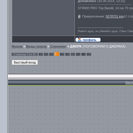
Добавлено
(30.08.2014, 13:32)
---------------------------------------------
STRIKE PRO Top Bandit, 14 см 70 г
Прикрепления:
5078701.jpg
(67.0 K
Ловите щуку, не убивайте щуку. Сlaes Сla
Форум
»
Виды ловли
»
Спиннинг
»
ДЖЕРК
(ПОГОВОРИМ О ДЖЕРКАХ)
3
Страница
3
из
18
«
1
2
4
5
…
17
18
»
Бесп