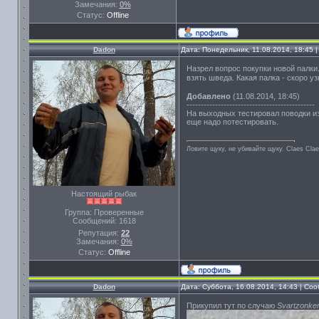
Замечания:
0%
Статус:
Offline
Dadon
Дата: Понедельник, 11.08.2014, 18:45
Назрел вопрос покупки новой палки.
взять шведа. Какая палка - скоро у
Добавлено
(11.08.2014, 18:45)
---------------------------------------------
На выходных тестировал поводки и
еще надо потестировать.
Ловите щуку, не убивайте щуку. Сlaes Сla
Настоящий рыбак
Группа: Проверенные
Сообщений:
1618
Репутация:
22
Замечания:
0%
Статус:
Offline
Dadon
Дата: Суббота, 16.08.2014, 14:43 | С
Прикупил тут по случаю
Svartzonker