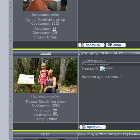
Настоящий рыбак
Группа: Smolfishing group
Сообщений:
1512
Репутация:
38
Замечания:
0%
Статус:
Offline
саныч
Дата: Среда, 20.08.2014, 23:09 | Соо
Цитата
IDL79
(
)
Посоветуйте катуху
Невская!!!
Выброси дурь с головы!!!
Настоящий рыбак
Группа: Smolfishing group
Сообщений:
2092
Репутация:
77
Замечания:
0%
Статус:
Offline
IDL79
Дата: Среда, 20.08.2014, 23:17 | Сооб