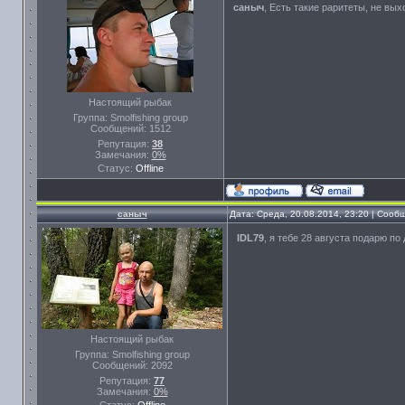
саныч
, Есть такие раритеты, не вых
Настоящий рыбак
Группа: Smolfishing group
Сообщений:
1512
Репутация:
38
Замечания:
0%
Статус:
Offline
саныч
Дата: Среда, 20.08.2014, 23:20 | Соо
IDL79
, я тебе 28 августа подарю по 
Настоящий рыбак
Группа: Smolfishing group
Сообщений:
2092
Репутация:
77
Замечания:
0%