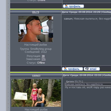
Статус:
Offline
IDL79
Дата: Среда, 20.08.2014, 23:29 | Сооб
саныч
, Невская пылиться, без надо
Настоящий рыбак
Группа: Smolfishing group
Сообщений:
1512
Репутация:
38
Замечания:
0%
Статус:
Offline
саныч
Дата: Среда, 20.08.2014, 23:33 | Соо
Цитата
IDL79
(
)
Невская пылиться, без надобности.
Ну и поставь её, моЖ пару раз кине
Настоящий рыбак