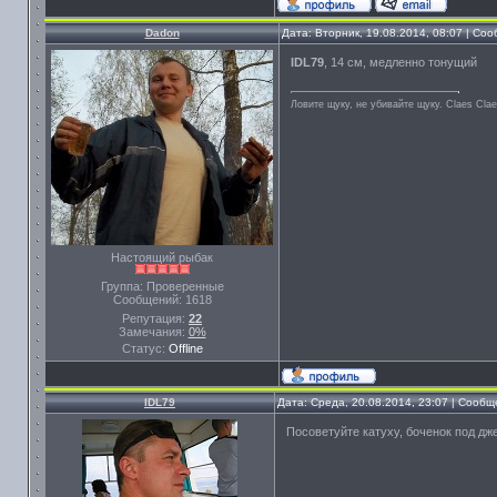
Dadon
Дата: Вторник, 19.08.2014, 08:07 | Со
IDL79
, 14 см, медленно тонущий
Ловите щуку, не убивайте щуку. Сlaes Сla
Настоящий рыбак
Группа: Проверенные
Сообщений:
1618
Репутация:
22
Замечания:
0%
Статус:
Offline
IDL79
Дата: Среда, 20.08.2014, 23:07 | Сооб
Посоветуйте катуху, боченок под дж