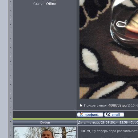
Статус:
Offline
Прикрепления:
4868782.jpg
(130.5 K
Dadon
Дата: Четверг, 28.08.2014, 22:58 | Со
IDL79
, Ну теперь пора разлавливат