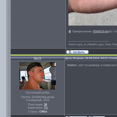
Прикрепления:
9564019.jpg
(63.7 K
Ловите щуку, не убивайте щуку. Сlaes Сla
IDL79
Дата: Вторник, 19.08.2014, 00:37 | Со
Dadon
, залт по размеру и плавучест
Настоящий рыбак
Группа: Smolfishing group
Сообщений:
1512
Репутация:
38
Замечания:
0%
Статус:
Offline