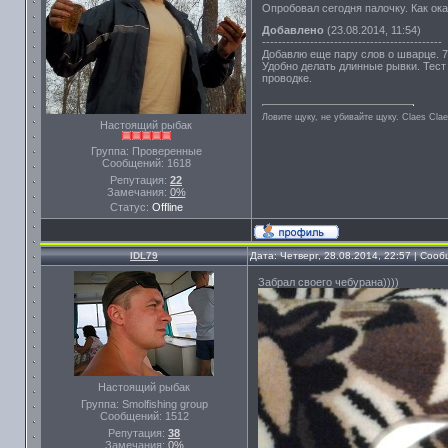
Опробовал сегодня палочку. Как ок
Добавлено
(23.08.2014, 11:54)
---------------------------------------------
Добавлю еще пару слов о шварце. 7
Удобно делать длинные рывки. Тест
проводке.
Ловите щуку, не убивайте щуку. Сlaes Сla
Настоящий рыбак
Группа: Проверенные
Сообщений:
1618
Репутация:
22
Замечания:
0%
Статус:
Offline
IDL79
Дата: Четверг, 28.08.2014, 22:57 | Соо
Забрал своего чебурана))))
Настоящий рыбак
Группа: Smolfishing group
Сообщений:
1512
Репутация:
38
Замечания:
0%