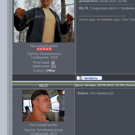
Добавлено
(28.08.2014, 22:58)
---------------------------------------------
IDL79
, Следующее фото с трофеем
Ловите щуку, не убивайте щуку. Сlaes Сla
Настоящий рыбак
Группа: Проверенные
Сообщений:
1618
Репутация:
22
Замечания:
0%
Статус:
Offline
IDL79
Дата: Четверг, 28.08.2014, 22:59 | Соо
Dadon
, Постараюсь))))
Настоящий рыбак
Группа: Smolfishing group
Сообщений:
1512