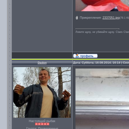
Прикрепления:
2337051.jpg
(79.1 K
Ловите щуку, не убивайте щуку. Сlaes Сla
Dadon
Дата: Суббота, 16.08.2014, 16:14 | С
Настоящий рыбак
Группа: Проверенные