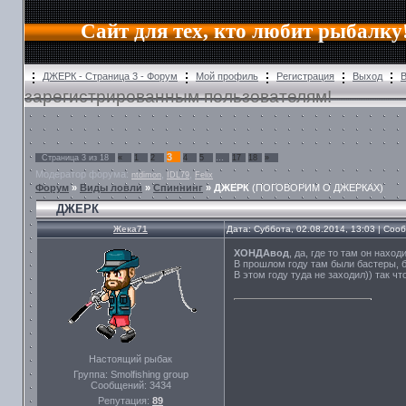
Сайт для тех, кто любит рыбалку
ДЖЕРК - Страница 3 - Форум
Мой профиль
Регистрация
Выход
зарегистрированным пользователям!
3
Страница
3
из
18
«
1
2
4
5
…
17
18
»
Модератор форума:
,
,
ntdimon
IDL79
Felix
Форум
»
Виды ловли
»
Спиннинг
»
ДЖЕРК
(ПОГОВОРИМ О ДЖЕРКАХ)
ДЖЕРК
Жека71
Дата: Суббота, 02.08.2014, 13:03 | Со
ХОНДАвод
, да, где то там он наход
В прошлом году там были бастеры, б
В этом году туда не заходил)) так чт
Настоящий рыбак
Группа: Smolfishing group
Сообщений:
3434
Репутация:
89