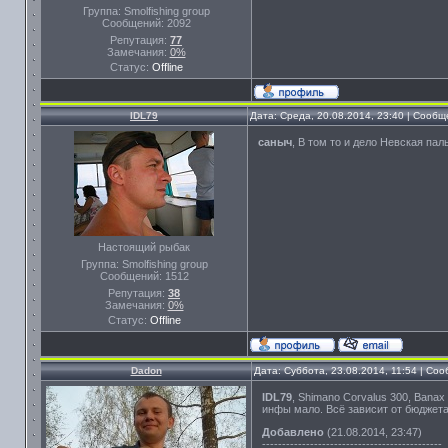
Группа: Smolfishing group
Сообщений:
2092
Репутация:
77
Замечания:
0%
Статус:
Offline
IDL79
Дата: Среда, 20.08.2014, 23:40 | Сооб
саныч
, В том то и дело Невская па
Настоящий рыбак
Группа: Smolfishing group
Сообщений:
1512
Репутация:
38
Замечания:
0%
Статус:
Offline
Dadon
Дата: Суббота, 23.08.2014, 11:54 | Со
IDL79
, Shimano Corvalus 300, Banax
инфы мало. Всё зависит от бюджета.
Добавлено
(21.08.2014, 23:47)
---------------------------------------------