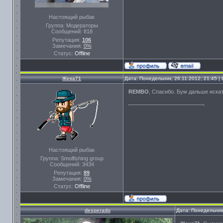
Настоящий рыбак
Группа: Модераторы
Сообщений:
818
Репутация:
106
Замечания:
0%
Статус:
Offline
Жека71
Дата: Понедельник, 26.11.2012, 21:45 
REMBO
, Спасибо. Бум дальше искат
Настоящий рыбак
Группа: Smolfishing group
Сообщений:
3434
Репутация:
89
Замечания:
0%
Статус:
Offline
desperado
Дата: Понедельник