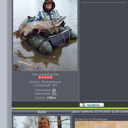
Настоящий рыбак
Группа: Проверенные
Сообщений:
487
Репутация:
58
Замечания:
0%
Статус:
Offline
Dadon
Дата: Суббота, 12.07.2014, 11:22 | Со
Купил вот в Хозяюшке.