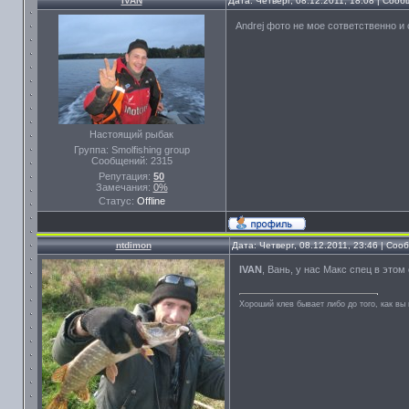
IVAN
Дата: Четверг, 08.12.2011, 18:08 | Соо
Andrej фото не мое сответственно и
Настоящий рыбак
Группа: Smolfishing group
Сообщений:
2315
Репутация:
50
Замечания:
0%
Статус:
Offline
ntdimon
Дата: Четверг, 08.12.2011, 23:46 | Со
IVAN
, Вань, у нас Макс спец в этом
Хороший клев бывает либо до того, как вы 