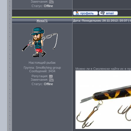
Замечания:
0%
Статус:
Offline
Жека71
Дата: Понедельник, 26.11.2012, 20:37 
Настоящий рыбак
Группа: Smolfishing group
Можно ли в Смоленске найти их в п
Сообщений:
3434
Репутация:
89
Замечания:
0%
Статус:
Offline