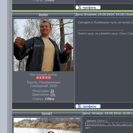
Статус:
Offline
Dadon
Дата: Вторник, 24.06.2014, 14:18 | Со
Сегодня в Хозяюшке чуть не купил 
Ловите щуку, не убивайте щуку. Сlaes Сla
Настоящий рыбак
Группа: Проверенные
Сообщений:
1618
Репутация:
22
Замечания:
0%
Статус:
Offline
Serg67
Дата: Четверг, 26.06.2014, 11:06
Цитата
Dadon
(
)
Принципиально, что бы был одночас
нет