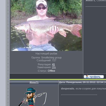
Жека71
, Сьюико
Настоящий рыбак
Группа: Smolfishing group
Сообщений:
727
Репутация:
41
Замечания:
0%
Статус:
Offline
Жека71
Дата: Понедельник, 26.11.2012, 22:34 
desperado
, если созрею для покупки