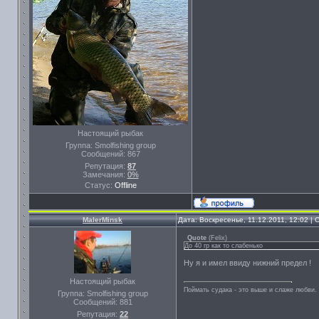
Настоящий рыбак
Группа: Smolfishing group
Сообщений:
867
Репутация:
87
Замечания:
0%
Статус:
Offline
MalerMinsk
Дата: Воскресенье, 11.12.2011, 12:02 
Quote
(
Felix
)
До 40 гр как то слабенько
Ну я и имел ввиду нижний предел !
Настоящий рыбак
Поймать судака - это выше и слаже любви. 
Группа: Smolfishing group
Сообщений:
881
Репутация:
22