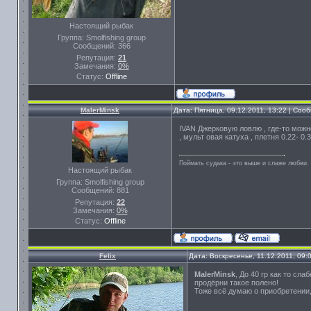
Настоящий рыбак
Группа: Smolfishing group
Сообщений:
366
Репутация:
21
Замечания:
0%
Статус:
Offline
MalerMinsk
Дата: Пятница, 09.12.2011, 13:22 | Со
IVAN Джерковую ловлю , где-то можн
, мульт овая катуха , плетня 0.22- 
Поймать судака - это выше и слаже любви. 
Настоящий рыбак
Группа: Smolfishing group
Сообщений:
881
Репутация:
22
Замечания:
0%
Статус:
Offline
Felix
Дата: Воскресенье, 11.12.2011, 09
MalerMinsk
, До 40 гр как то сл
продёрни такое полено!
Тоже всё думаю о приобретении,