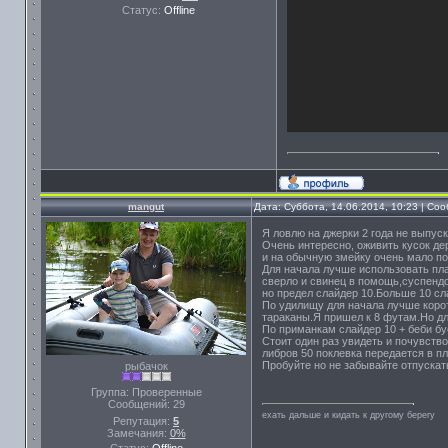
Статус:
Offline
mangut
Дата: Суббота, 14.06.2014, 10:23 | С
Я ловлю на джерки 2 года не выпуск
Очень интересно, оживить кусок дер
и на обычную змейку очень мало по
Для начала лучше использовать пла
сверло и свинец в помощь,суспендо
но предел слайдер 10.Больше 10 сл
По удилищу для начала лучше коро
тараканы.Я пришел к 8 футам.Но дл
По приманкам слайдер 10 + беби бус
Стоит один раз увидеть и почувство
либров 50 поклевка передается в пл
Пробуйте но не забывайте отпускать
рыбачок
Группа: Проверенные
Сообщений:
29
ехать дальше и кидать к другому берегу
Репутация:
5
Замечания:
0%