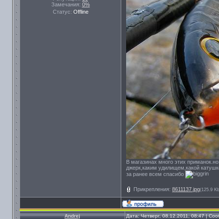
Замечания:
0%
Статус:
Offline
В магазинах много этих приманок.но 
джерк,каким удилищем,какой катуш
за ранее всем спасибо
Прикрепления:
8611137.jpg
(125.9 Kb
Andrej
Дата: Четверг, 08.12.2011, 08:47 | С