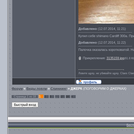
Добавлено
(12.07.2014, 11:21)
---------------------------------------------
Купил себе shimano Cardiff 300a. П
Добавлено
(12.07.2014, 11:22)
---------------------------------------------
Палочка оказалась коротковатой. Н
Прикрепления:
3135159.jpg
(61.8 K
Ловите щуку, не убивайте щуку. Сlaes Сla
Форум
»
Виды ловли
»
Спиннинг
»
ДЖЕРК
(ПОГОВОРИМ О ДЖЕРКАХ)
1
Страница
1
из
18
2
3
…
17
18
»
Бесп