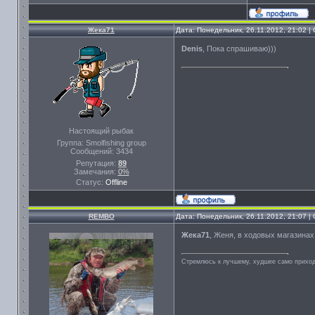
Жека71
Дата: Понедельник, 26.11.2012, 21:02 
Denis
, Пока спрашиваю)))
Настоящий рыбак
Группа: Smolfishing group
Сообщений:
3434
Репутация:
89
Замечания:
0%
Статус:
Offline
REMBO
Дата: Понедельник, 26.11.2012, 21:07 
Жека71
, Женя, в ходовых магазинах 
Стремлюсь к лучшему, худшее само приходи