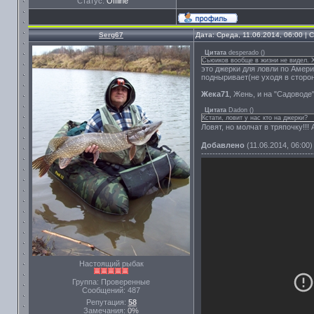
Статус:
Offline
Serg67
Дата: Среда, 11.06.2014, 06:00 |
Цитата
desperado
(
)
Сьюиков вообще в жизни не видел. Х
это джерки для ловли по Амери
подныривает(не уходя в сторон
Жека71
, Жень, и на "Садоводе"
Цитата
Dadon
(
)
Кстати, ловит у нас кто на джерки?
Ловят, но молчат в тряпочку!!! 
Добавлено
(11.06.2014, 06:00)
----------------------------------------
Настоящий рыбак
Группа: Проверенные
Сообщений:
487
Репутация:
58
Замечания:
0%