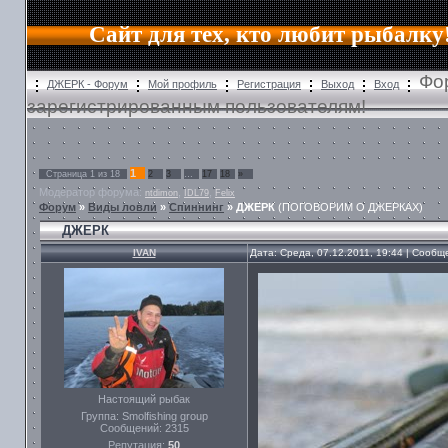
Сайт для тех, кто любит рыбалку
Фо
ДЖЕРК - Форум
Мой профиль
Регистрация
Выход
Вход
зарегистрированным пользователям!
1
Страница
1
из
18
2
3
…
17
18
»
Модератор форума:
,
,
ntdimon
IDL79
Felix
Форум
»
Виды ловли
»
Спиннинг
»
ДЖЕРК
(ПОГОВОРИМ О ДЖЕРКАХ)
ДЖЕРК
IVAN
Дата: Среда, 07.12.2011, 19:44 | Сооб
Настоящий рыбак
Группа: Smolfishing group
Сообщений:
2315
Репутация:
50