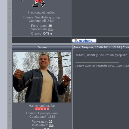
Настоящий рыбак
Группа: Smolfishing group
Сообщений:
3434
Репутация:
89
Замечания:
0%
Статус:
Offline
Dadon
Дата: Вторник, 10.06.2014, 13:44 | Со
Кстати, ловит у нас кто на джерки?
Ловите щуку, не убивайте щуку. Сlaes Сla
Настоящий рыбак
Группа: Проверенные
Сообщений:
1618
Репутация:
22
Замечания:
0%