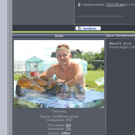
Прикрепления:
7121733.jpg
(43.0 Kb
Denis
Дата: Понедельник
Жека71
, Жека
Пятое ведро со
Глазомер
Группа: Smolfishing group
Сообщений:
2697
Репутация:
114
Замечания:
0%
Статус:
Offline