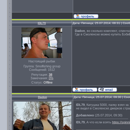
IDL79
Дата: Пятница, 25.07.2014, 08:31 | Со
Dadon
, во сколько комплект, спин+
Где в Смоленске можно купить Бэби
Настоящий рыбак
Группа: Smolfishing group
Сообщений:
1512
Репутация:
38
Замечания:
0%
Статус:
Offline
Dadon
Дата: Пятница, 25.07.2014, 09:30 | С
IDL79
, Катушка 5000, палку взял за
не видел в Смоленске джерков стра
Добавлено
(25.07.2014, 09:30)
---------------------------------------------
IDL79
, А что если взять
https://spin