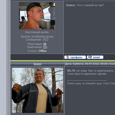
Dadon
, Что с палкой не так?
Настоящий рыбак
Группа: Smolfishing group
Сообщений:
1512
Репутация:
38
Замечания:
0%
Статус:
Offline
Dadon
Дата: Суббота, 26.07.2014, 09:30 | С
IDL79
, не знаю. Как то коротковата
стык просто идеально сделан.
Ловите щуку, не убивайте щуку. Сlaes Сla