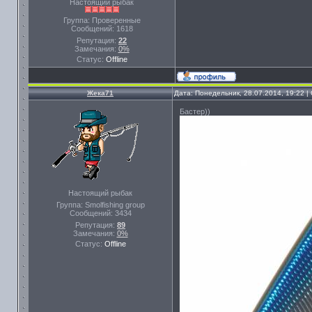
Настоящий рыбак
Группа: Проверенные
Сообщений:
1618
Репутация:
22
Замечания:
0%
Статус:
Offline
Жека71
Дата: Понедельник, 28.07.2014, 19:22 
Бастер))
Настоящий рыбак
Группа: Smolfishing group
Сообщений:
3434
Репутация:
89
Замечания:
0%
Статус:
Offline