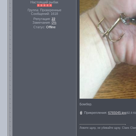
Настоящий рыбак
Группа: Проверенные
Сообщений:
1618
Репутация:
22
Замечания:
0%
Статус:
Offline
Бомбер.
Прикрепления:
6765045.jpg
(82.8 K
Ловите щуку, не убивайте щуку. Сlaes Сla