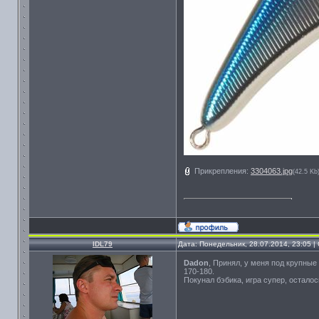
Прикрепления:
3304063.jpg
(42.5 Kb
IDL79
Дата: Понедельник, 28.07.2014, 23:05 
Dadon
, Принял, у меня под крупные
170-180.
Покунал бэбика, игра супер, осталос