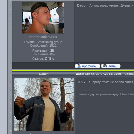
Dadon
, А полутораручные...Днепр, 
Настоящий рыбак
Группа: Smolfishing group
Сообщений:
1512
Репутация:
38
Замечания:
0%
Статус:
Offline
Dadon
Дата: Среда, 30.07.2014, 11:05 | Соо
IDL79
, Я вроде тоже не особо занят
Ловите щуку, не убивайте щуку. Сlaes Сla