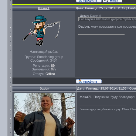
Жека71
Дата: Пятница, 25.07.2014, 11:49 | Со
Цитата
Dadon
(
)
я не видел в Смоленске джерков страйк пр
Dadon
, могу подсказать где посмот
Настоящий рыбак
Группа: Smolfishing group
Сообщений:
3434
Репутация:
89
Замечания:
0%
Статус:
Offline
Dadon
Дата: Пятница, 25.07.2014, 11:52 | Со
Жека71
, Подскажи, буду благодаре
Ловите щуку, не убивайте щуку. Сlaes Сla