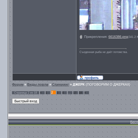
Прикрепления:
6616386.png
(341.2 
Съеденная рыба не даёт потомства.
Форум
»
Виды ловли
»
Спиннинг
»
ДЖЕРК
(ПОГОВОРИМ О ДЖЕРКАХ)
2
Страница
2
из
18
«
1
3
4
…
17
18
»
Бесп