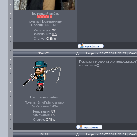
Настоящий рыбак
Группа: Проверенные
Сообщений:
1618
Репутация:
22
Замечания:
0%
Статус:
Offline
Жека71
Дата: Вторник, 29.07.2014, 22:27 | Со
Покидал сегодня своих недоджерков))
впечатлили))
Настоящий рыбак
Группа: Smolfishing group
Сообщений:
3434
Репутация:
89
Замечания:
0%
Статус:
Offline
IDL79
Дата: Вторник, 29.07.2014, 22:53 | Со