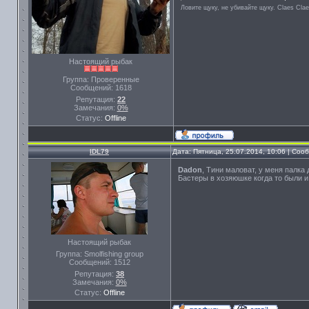
Ловите щуку, не убивайте щуку. Сlaes Сla
Настоящий рыбак
Группа: Проверенные
Сообщений:
1618
Репутация:
22
Замечания:
0%
Статус:
Offline
IDL79
Дата: Пятница, 25.07.2014, 10:06 | Со
Dadon
, Тини маловат, у меня палка
Бастеры в хозяюшке когда то были и 
Настоящий рыбак
Группа: Smolfishing group
Сообщений:
1512
Репутация:
38
Замечания:
0%
Статус:
Offline