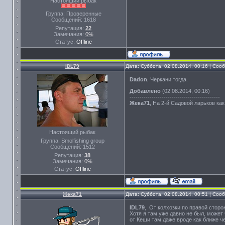
Настоящий рыбак
Группа: Проверенные
Сообщений:
1618
Репутация:
22
Замечания:
0%
Статус:
Offline
IDL79
Дата: Суббота, 02.08.2014, 00:16 | Со
Dadon
, Черкани тогда.
Добавлено
(02.08.2014, 00:16)
---------------------------------------------
Жека71
, На 2-й Садовой ларьков как
Настоящий рыбак
Группа: Smolfishing group
Сообщений:
1512
Репутация:
38
Замечания:
0%
Статус:
Offline
Жека71
Дата: Суббота, 02.08.2014, 00:51 | Со
IDL79
, От колхозки по правой сторо
Хотя я там уже давно не был, может 
от Кеши там даже вроде как ближе че