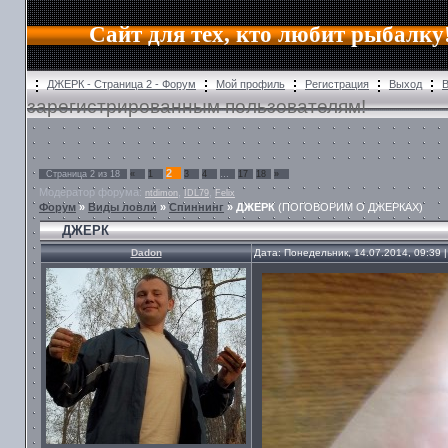
Сайт для тех, кто любит рыбалку
ДЖЕРК - Страница 2 - Форум
Мой профиль
Регистрация
Выход
зарегистрированным пользователям!
2
Страница
2
из
18
«
1
3
4
…
17
18
»
Модератор форума:
,
,
ntdimon
IDL79
Felix
Форум
»
Виды ловли
»
Спиннинг
»
ДЖЕРК
(ПОГОВОРИМ О ДЖЕРКАХ)
ДЖЕРК
Dadon
Дата: Понедельник, 14.07.2014, 09:39