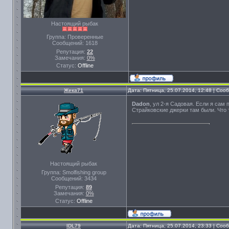
Настоящий рыбак
Группа: Проверенные
Сообщений:
1618
Репутация:
22
Замечания:
0%
Статус:
Offline
Жека71
Дата: Пятница, 25.07.2014, 12:48 | Со
Dadon
, ул 2-я Садовая. Если я сам
Страйковские джерки там были. Что 
Настоящий рыбак
Группа: Smolfishing group
Сообщений:
3434
Репутация:
89
Замечания:
0%
Статус:
Offline
IDL79
Дата: Пятница, 25.07.2014, 23:33 | Со