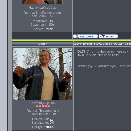
Настоящий рыбак
Группа: Smolfishing group
Сообщений:
1512
Репутация:
38
Замечания:
0%
Статус:
Offline
Dadon
Дата: Вторник, 29.07.2014, 00:22 | Со
IDL79
, Я тут по форумам порылся, т
Пока не знаю, что себе взять.
Ловите щуку, не убивайте щуку. Сlaes Сla
Настоящий рыбак
Группа: Проверенные
Сообщений:
1618
Репутация:
22
Замечания:
0%
Статус:
Offline