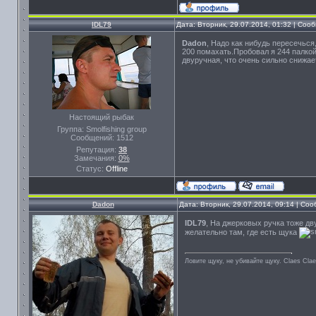
IDL79
Дата: Вторник, 29.07.2014, 01:32 | Со
Dadon
, Надо как нибудь пересечься
200 помахать.Пробовал я 244 палкой 
двуручная, что очень сильно снижа
Настоящий рыбак
Группа: Smolfishing group
Сообщений:
1512
Репутация:
38
Замечания:
0%
Статус:
Offline
Dadon
Дата: Вторник, 29.07.2014, 09:14 | Со
IDL79
, На джерковых ручка тоже дв
желательно там, где есть щука
Ловите щуку, не убивайте щуку. Сlaes Сla