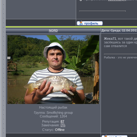
NORD
Дата: Среда, 11.04.201
Жека71
, вот такой 
засёкшись за один к
сам отвалится
Рыбалка - это не увлеч
Настоящий рыбак
Группа: Smolfishing group
Сообщений:
1264
Репутация:
87
Замечания:
0%
Статус:
Offline