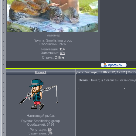
Глазомер
Группа: Smolfishing group
Сообщений:
2697
Репутация:
114
Замечания:
0%
Статус:
Offline
Жека71
Дата: Четверг, 07.06.2012, 12:32 | Со
Denis
, Понял))) Согласен, если сужд
Настоящий рыбак
Группа: Smolfishing group
Сообщений:
3434
Репутация:
89
Замечания:
0%