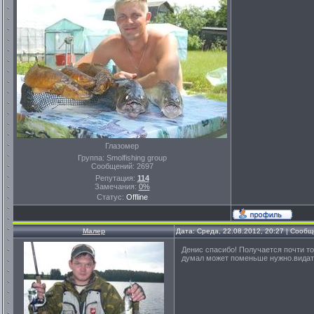
Глазомер
Группа: Smolfishing group
Сообщений:
2697
Репутация:
114
Замечания:
0%
Статус:
Offline
Малер
Дата: Среда, 22.08.2012, 20:27 | Сооб
Денис спасибо! Получается почти то
думал может поменьше нужно.видать