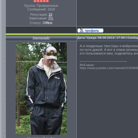
Группа: Проверенные
Сообщений:
1618
Репутация:
22
Замечания:
0%
Статус:
Offline
Ультролайт
Дата: Среда, 06.06.2012, 17:36 | Сооб
А я поеденные твистеры и виброхво
по пути домой. А вот в плане резины
кто пользовался ими, поделитесь в
Мой канал:
https://www.youtube.com/channel/UC0vNK