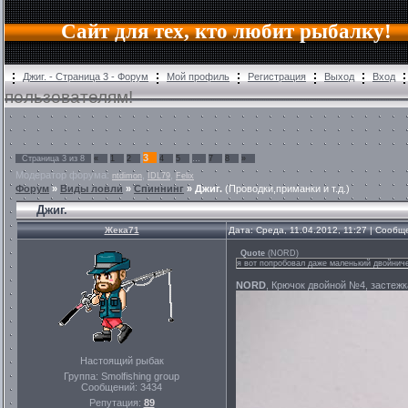
Сайт для тех, кто любит рыбалку!
Джиг. - Страница 3 - Форум
Мой профиль
Регистрация
Выход
Вход
пользователям!
3
Страница
3
из
8
«
1
2
4
5
…
7
8
»
Модератор форума:
,
,
ntdimon
IDL79
Felix
Форум
»
Виды ловли
»
Спиннинг
»
Джиг.
(Проводки,приманки и т.д.)
Джиг.
Жека71
Дата: Среда, 11.04.2012, 11:27 | Сооб
Quote
(
NORD
)
я вот попробовал даже маленький двойничек
NORD
, Крючок двойной №4, застеж
Настоящий рыбак
Группа: Smolfishing group
Сообщений:
3434
Репутация:
89