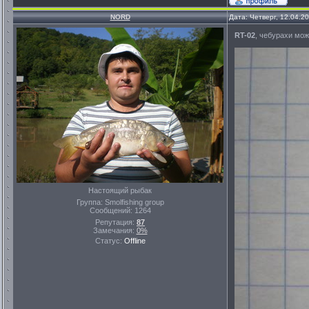
NORD
Дата: Четверг, 12.04.2
RT-02
, чебурахи мож
Настоящий рыбак
Группа: Smolfishing group
Сообщений:
1264
Репутация:
87
Замечания:
0%
Статус:
Offline