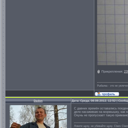
Прикрепления:
23
Рыбалка - это не увлеч
Dadon
Дата: Среда, 06.06.2012, 12:52 | Сооб
С давних времён оставались поеден
дело насаживаю на мормышку, как на
Окунь не пропускает такую приманк
Ловите щуку, не убивайте щуку. Сlaes Сlae