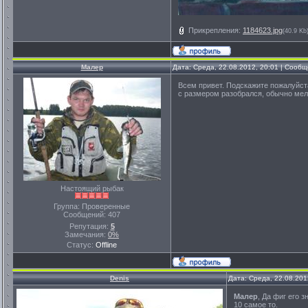
Прикрепления:
1184623.jpg
(40.9 Kb
Малер
Дата: Среда, 22.08.2012, 20:01 | Сооб
Всем привет. Подскажите пожалуйст
с размером разобрался, обычно мел
Настоящий рыбак
Группа: Проверенные
Сообщений:
407
Репутация:
5
Замечания:
0%
Статус:
Offline
Denis
Дата: Среда, 22.08.201
Малер
, Да фиг его 
10 самое то.