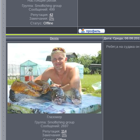
Настоящий рыбак
Группа: Smolfishing group
Сообщений:
499
Репутация:
42
Замечания:
0%
Статус:
Offline
Denis
Дата: Среда, 06.06.201
Ребят,а на судака он
Глазомер
Группа: Smolfishing group
Сообщений:
2697
Репутация:
114
Замечания:
0%
Статус:
Offline