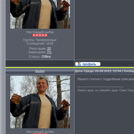
Настоящий рыбак
Группа: Проверенные
Сообщений:
1618
Репутация:
22
Замечания:
0%
Статус:
Offline
Dadon
Дата: Среда, 06.06.2012, 12:54 | Сооб
Нашел статью с подробным описанием 
Ловите щуку, не убивайте щуку. Сlaes Сlae
Настоящий рыбак