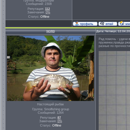
Группа: Модераторы
Сообщений:
2308
Репутация:
112
Замечания:
0%
Статус:
Offline
NORD
Дата: Четверг, 12.04.2
Рад помочь - удачи 
пружинки,правда ржа
разные по прочности
Настоящий рыбак
Группа: Smolfishing group
Сообщений:
1264
Репутация:
87
Замечания:
0%
Статус:
Offline