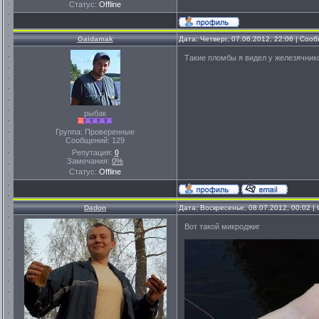
Статус:
Offline
Gaidamak
Дата: Четверг, 07.06.2012, 22:06 | Со
Такие пломбы я видел у железячник
рыбак
Группа: Проверенные
Сообщений:
129
Репутация:
0
Замечания:
0%
Статус:
Offline
Dadon
Дата: Воскресенье, 08.07.2012, 00:02 
Вот такой микроджиг