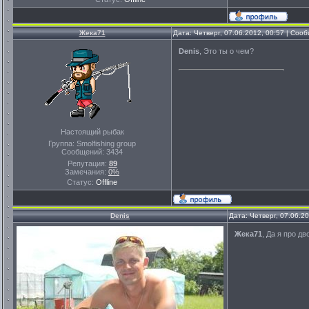
Жека71
Дата: Четверг, 07.06.2012, 00:57 | Со
Denis
, Это ты о чем?
Настоящий рыбак
Группа: Smolfishing group
Сообщений:
3434
Репутация:
89
Замечания:
0%
Статус:
Offline
Denis
Дата: Четверг, 07.06.2
Жека71
, Да я про дв