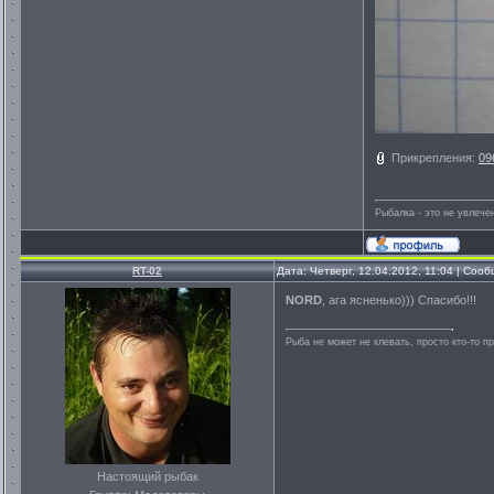
Прикрепления:
09
Рыбалка - это не увлеч
RT-02
Дата: Четверг, 12.04.2012, 11:04 | Соо
NORD
, ага ясненько))) Спасибо!!!
Рыба не может не клевать, просто кто-то п
Настоящий рыбак