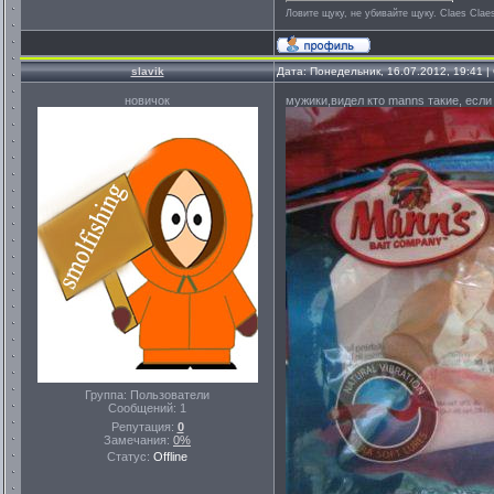
Ловите щуку, не убивайте щуку. Сlaes Сlae
slavik
Дата: Понедельник, 16.07.2012, 19:41 
новичок
мужики,видел кто manns такие, если 
Группа: Пользователи
Сообщений:
1
Репутация:
0
Замечания:
0%
Статус:
Offline