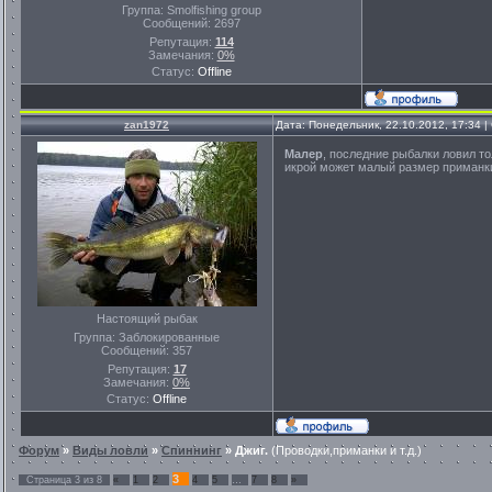
Группа: Smolfishing group
Сообщений:
2697
Репутация:
114
Замечания:
0%
Статус:
Offline
zan1972
Дата: Понедельник, 22.10.2012, 17:34 
Малер
, последние рыбалки ловил то
икрой может малый размер приманки
Настоящий рыбак
Группа: Заблокированные
Сообщений:
357
Репутация:
17
Замечания:
0%
Статус:
Offline
Форум
»
Виды ловли
»
Спиннинг
»
Джиг.
(Проводки,приманки и т.д.)
3
Страница
3
из
8
«
1
2
4
5
…
7
8
»