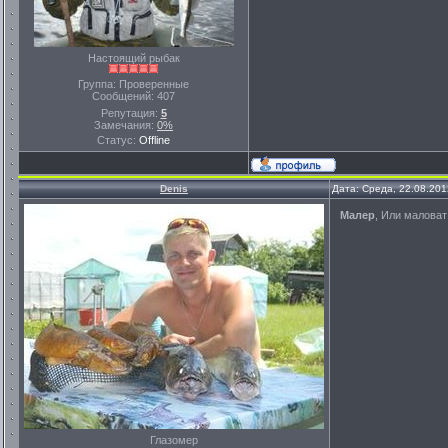
Настоящий рыбак
Группа: Проверенные
Сообщений:
407
Репутация:
5
Замечания:
0%
Статус:
Offline
Denis
Дата: Среда, 22.08.201
Малер
, Или маловат
Глазомер