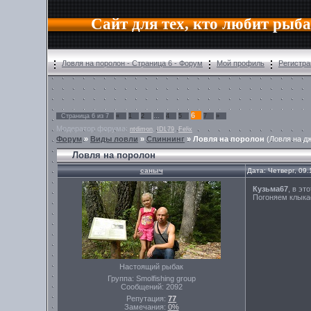
Сайт для тех, кто любит рыб
Ловля на поролон - Страница 6 - Форум
Мой профиль
Регистра
6
Страница
6
из
7
«
1
2
…
4
5
7
»
Модератор форума:
,
,
ntdimon
IDL79
Felix
Форум
»
Виды ловли
»
Спиннинг
»
Ловля на поролон
(Ловля на 
Ловля на поролон
саныч
Дата: Четверг, 09
Кузьма67
, в эт
Погоняем клыкас
Настоящий рыбак
Группа: Smolfishing group
Сообщений:
2092
Репутация:
77
Замечания:
0%