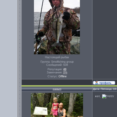
Настоящий рыбак
Группа: Smolfishing group
Сообщений:
508
Репутация:
49
Замечания:
0%
Статус:
Offline
саныч
Дата: Пятница, 10
кот
,