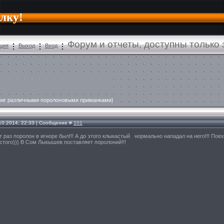
алку!
Форум и отчеты, доступны только
ция
Выход
Вход
джиг различными поролоновыми приманками)
.10.2014, 22:33 | Сообщение #
101
от раз поролон в игноре был!!! А до этого клыкастый нормально нападал на него!!! П
того))) В Сом Лыкышев поставляет поролоний!!!