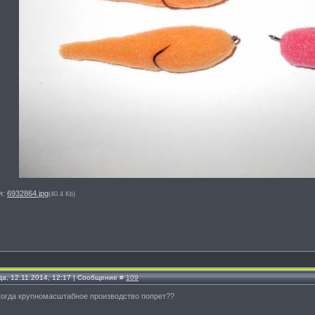
я:
6932864.jpg
(40.4 Kb)
да, 12.11.2014, 12:17 | Сообщение #
109
 когда крупномасштабное производство попрет??