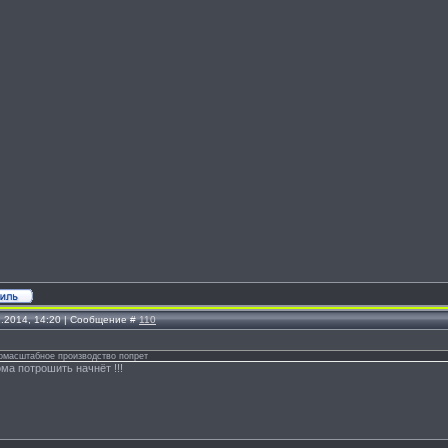
1.2014, 14:20 | Сообщение #
110
номасштабное производство попрет
ма потрошить начнёт !!!