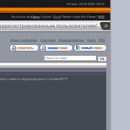
Четверг, 03.09.2020, 06:33
Вы вошли как
Гость
|
Группа
"
Гости
"
Приветствую Вас
Гость
|
RSS
 зарегистрированным пользователям!
[
Новые сообщения
·
Участники
·
Правила форума
·
Поиск
·
RSS
]
оехали с нами в следующие выхи с ночёвкой???