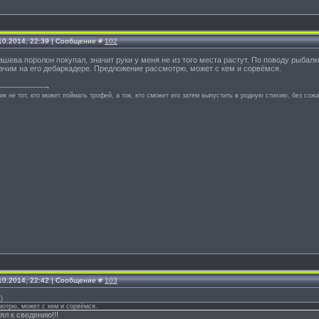
.10.2014, 22:39 | Сообщение #
102
ашева поролон покупал, значит руки у меня не из того места растут. По поводу рыбалки
ачим на его дебаркадере. Предложение рассмотрю, может с кем и сорвёмся.
к не тот, кто может поймать трофей, а ток, кто сможет его затем выпустить в родную стихию, без сож
.10.2014, 22:42 | Сообщение #
103
(
)
отрю, может с кем и сорвёмся.
нял к сведению!!!