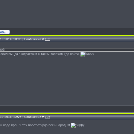
.10.2014, 20:36 | Сообщение #
105
клей
клеил бы, да экстрактант с таким запахом где найти!
.10.2014, 22:25 | Сообщение #
106
ан надо браь У тех ворот,откуда весь народ!!!!!