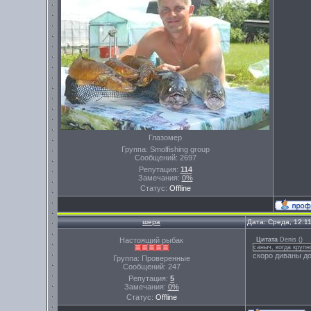
Глазомер
Группа: Smolfishing group
Сообщений:
2697
Репутация:
114
Замечания:
0%
Статус:
Offline
шера
Дата: Среда, 12.1
Настоящий рыбак
Цитата
Denis
(
)
саныч, когда круп
скоро диваны до
Группа: Проверенные
Сообщений:
247
Репутация:
5
Замечания:
0%
Статус:
Offline