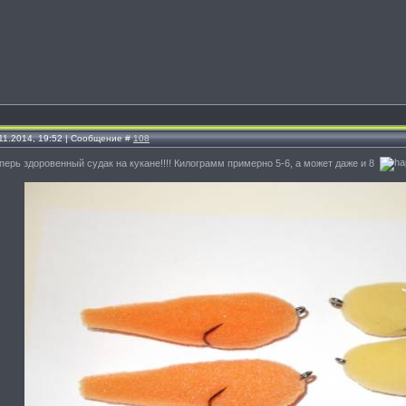
.11.2014, 19:52 | Сообщение #
108
еперь здоровенный судак на кукане!!!! Килограмм примерно 5-6, а может даже и 8