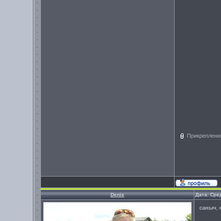
Прикреплени
Denis
Дата: Сре
саныч
,