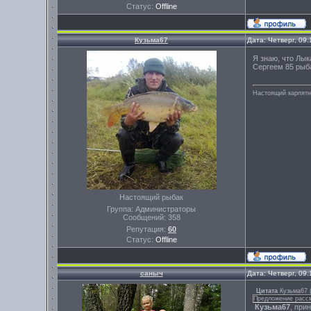
Статус:
Offline
Кузьма67
Дата: Четверг, 09
Я знаю, что Лык
Сергеем 85 рыб
Настоящий карпятни
Настоящий рыбак
Группа: Администраторы
Сообщений:
358
Репутация:
60
Статус:
Offline
саныч
Дата: Четверг, 09
Цитата
Кузьма67
Предложение рассм
Кузьма67
, при