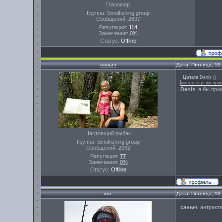
Глазомер
Группа: Smolfishing group
Сообщений:
2697
Репутация:
114
Замечания:
0%
Статус:
Offline
саныч
Дата: Пятница, 10
Цитата
Denis
(
)
писюн еще им при
Denis
, я бы при
Настоящий рыбак
Группа: Smolfishing group
Сообщений:
2092
Репутация:
77
Замечания:
0%
Статус:
Offline
кот
Дата: Пятница, 10
саныч
, антракт