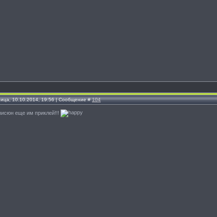
ница, 10.10.2014, 19:56 | Сообщение #
104
 писюн еще им приклей!!!