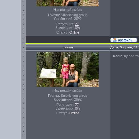
Настоящий рыбак
Группа: Smolfishing group
Сообщений:
2092
Репутация:
77
Замечания:
0%
Статус:
Offline
саныч
Дата: Вторник, 11
Denis
, ну всё т
Настоящий рыбак
Группа: Smolfishing group
Сообщений:
2092
Репутация:
77
Замечания:
0%
Статус:
Offline