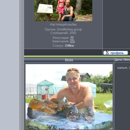
Настоящий рыбак
Группа: Smolfishing group
Сообщений:
2092
Репутация:
77
Замечания:
0%
Статус:
Offline
Denis
Дата: Пят
саныч
,