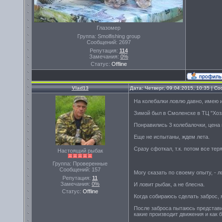
Глазомер
Группа: Smolfishing group
Сообщений:
2697
Репутация:
114
Замечания:
0%
Статус:
Offline
Vlad13
Дата: Четверг, 09.04.2015, 10:35 | 
На колебалки ловлю давно, имею и
Зимой был в Смоленске в ТЦ "Хоз
Понравились 3 колебалочки, цена
Еще не испытаны, ждем лета.
Сразу сфоткал, т.к. потом все тер
Настоящий рыбак
Группа: Проверенные
Сообщений:
157
Могу сказать по своему опыту, - л
Репутация:
11
Замечания:
0%
И ловит рыбак, а не блесна.
Статус:
Offline
Когда собираюсь сделать заброс, 
После заброса пытаюсь представит
какие производит движения и как 