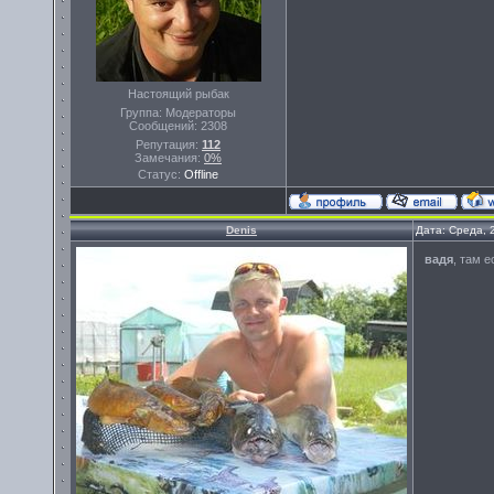
Настоящий рыбак
Группа: Модераторы
Сообщений:
2308
Репутация:
112
Замечания:
0%
Статус:
Offline
Denis
Дата: Среда, 
вадя
, там 