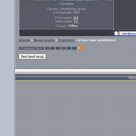
Глазомер
Группа: Smolfishing group
Сообщений:
2697
Репутация:
114
Замечания:
0%
Статус:
Offline
Форум
»
Виды ловли
»
Спиннинг
»
И все-таки колебалки!
9
Страница
9
из
9
«
1
2
…
7
8
Бесп