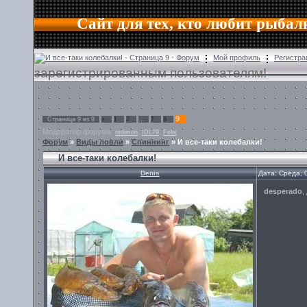
Сайт для тех, кто любит рыбал
И все-таки колебалки! - Страница 9 - Форум
Мой профиль
Регистра
зарегистрированным пользователям!
9
Страница
9
из
9
«
1
2
…
7
8
Модератор форума:
,
,
ntdimon
IDL79
Felix
Форум
»
Виды ловли
»
Спиннинг
»
И все-таки колебалки!
И все-таки колебалки!
Denis
Дата: Среда, 
desperado
,