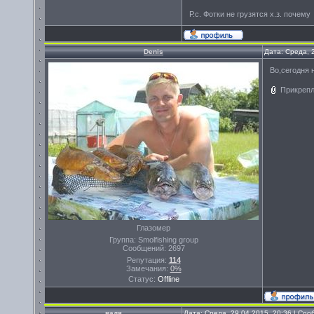
Р.с. Фотки не грузятся х.з. почему
Denis
Дата: Среда, 
Во,сегодня 
Прикреп
Глазомер
Группа: Smolfishing group
Сообщений:
2697
Репутация:
114
Замечания:
0%
Статус:
Offline
вадя
Дата: Среда, 29.04.2015, 20:36 | Со