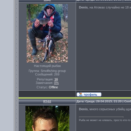
Denis
, на Атомах случайно не 18 
Настоящий рыбак
Группа: Smolfishing group
Сообщений:
269
Репутация:
16
Замечания:
0%
Статус:
Offline
RT-02
Дата: Среда, 29.04.2015, 21:20 | Со
Denis
, много серьезных убийц щук
Рыба не может не клевать, просто кто-то