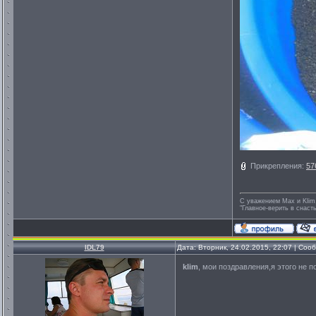
Прикрепления:
57
С уважением Max и Klim.
"Главное-верить в снасть
IDL79
Дата: Вторник, 24.02.2015, 22:07 | Со
klim
, мои поздравления,я этого не