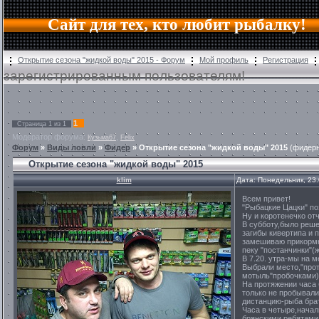
Сайт для тех, кто любит рыбалку!
Открытие сезона "жидкой воды" 2015 - Форум
Мой профиль
Регистрация
зарегистрированным пользователям!
1
Страница
1
из
1
Модератор форума:
,
Кузьма67
Felix
Форум
»
Виды ловли
»
Фидер
»
Открытие сезона "жидкой воды" 2015
(фидерн
Открытие сезона "жидкой воды" 2015
klim
Дата: Понедельник, 23
Всем привет!
"Рыбацкие Цацки" по
Ну и коротенечко от
В субботу,было реш
загибы кивертипа и 
замешиваю прикормк
пеку "постанчинки"(
В 7.20. утра-мы на м
Выбрали место,"про
мотыль"пробочками) и
На протяжении часа 
только не пробывали
дистанцию-рыба брат
Часа в четыре,начал
брянскими ребятами