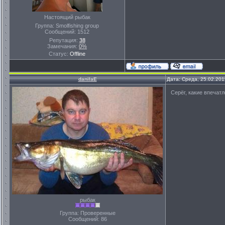
Настоящий рыбак
Группа: Smolfishing group
Сообщений:
1512
Репутация:
38
Замечания:
0%
Статус:
Offline
danilaE
Дата: Среда, 25.02.201
Серёг, какие впечат
рыбак
Группа: Проверенные
Сообщений:
86