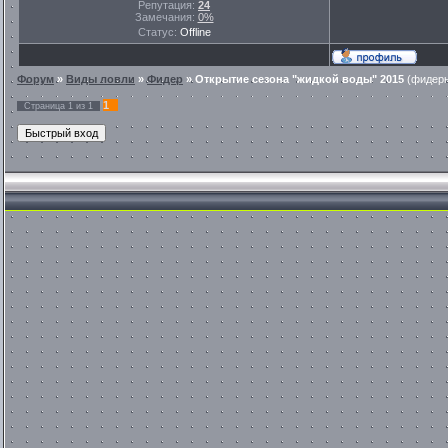
Репутация:
24
Замечания:
0%
Статус:
Offline
Форум
»
Виды ловли
»
Фидер
»
Открытие сезона "жидкой воды" 2015
(фидерн
1
Страница
1
из
1