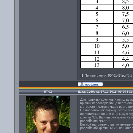
Прикрепления:
9046147.jpg
(75.2
RT-02
Дата: Суббота, 17.12.2011, 09:59 | 
Для привязки крючков я использую 
Крючки использую чаще всего обы
материал, поэтому чаще всего пок
На поплавочную удочку летом всег
не ловил карпов или еще какую к
крючки №5. Да и шурин ловил на 
российские №№5-6.
Весной на плотву ставлю мелкие и
российский крючки №2,5 не нашел