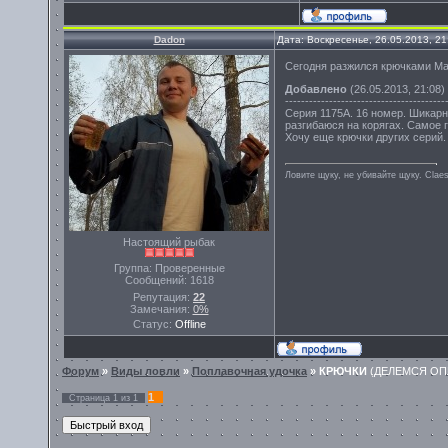
Dadon
Дата: Воскресенье, 26.05.2013, 2
Сегодня разжился крючками Mav
Добавлено
(26.05.2013, 21:08)
----------------------------------------
Серия 1175A. 16 номер. Шикарн
разгибаюся на корягах. Самое г
Хочу еще крючки других серий.
Ловите щуку, не убивайте щуку. Сlae
Настоящий рыбак
Группа: Проверенные
Сообщений:
1618
Репутация:
22
Замечания:
0%
Статус:
Offline
Форум
»
Виды ловли
»
Поплавочная удочка
»
КРЮЧКИ
(ДЕЛЕМСЯ О
1
Страница
1
из
1