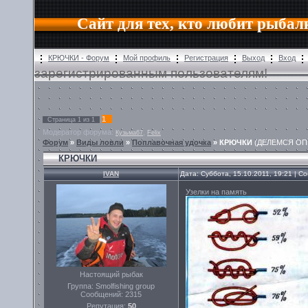
Сайт для тех, кто любит рыбал
КРЮЧКИ - Форум
Мой профиль
Регистрация
Выход
Вход
зарегистрированным пользователям!
1
Страница
1
из
1
Модератор форума:
,
Кузьма67
Felix
Форум
»
Виды ловли
»
Поплавочная удочка
»
КРЮЧКИ
(ДЕЛЕМСЯ О
КРЮЧКИ
IVAN
Дата: Суббота, 15.10.2011, 19:21 | 
Узелки на память
Настоящий рыбак
Группа: Smolfishing group
Сообщений:
2315
Репутация:
50