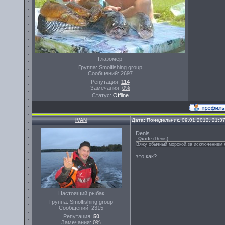
Глазомер
Группа: Smolfishing group
Сообщений:
2697
Репутация:
114
Замечания:
0%
Статус:
Offline
IVAN
Дата: Понедельник, 09.01.2012, 21:3
Denis
Quote
(
Denis
)
Вяжу обычный морской,за исключением 
это как?
Настоящий рыбак
Группа: Smolfishing group
Сообщений:
2315
Репутация:
50
Замечания:
0%