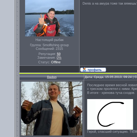
Denis а на амура тоже так вяжеш
Настоящий рыбак
Группа: Smolfishing group
Сообщений:
2315
Репутация:
50
Замечания:
0%
Статус:
Offline
Dadon
Дата: Среда, 15.05.2013, 09:24 |
Последнее время весной ловил 
с треском пролетел с ними. Крю
В итоге - хренова туча сходов.
Герой, спасший ситуацию. TI