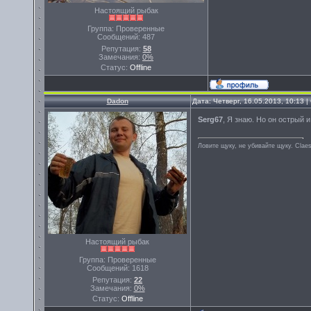
Настоящий рыбак
Группа: Проверенные
Сообщений:
487
Репутация:
58
Замечания:
0%
Статус:
Offline
Dadon
Дата: Четверг, 16.05.2013, 10:13
Serg67
, Я знаю. Но он острый и
Ловите щуку, не убивайте щуку. Сlae
Настоящий рыбак
Группа: Проверенные
Сообщений:
1618
Репутация:
22
Замечания:
0%
Статус:
Offline