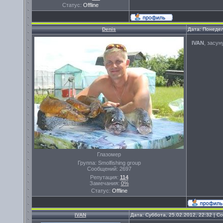
Статус:
Offline
Denis
Дата: Понедел
IVAN
, засун
Глазомер
Группа: Smolfishing group
Сообщений:
2697
Репутация:
114
Замечания:
0%
Статус:
Offline
IVAN
Дата: Суббота, 25.02.2012, 22:32 | 