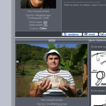
Рыба не может не клевать, просто кто-то
Настоящий рыбак
Группа: Модераторы
Сообщений:
2308
Репутация:
112
Замечания:
0%
Статус:
Offline
NORD
Дата: Суббота
Если мне ну
Если нужно 
Настоящий рыбак
Группа: Smolfishing group