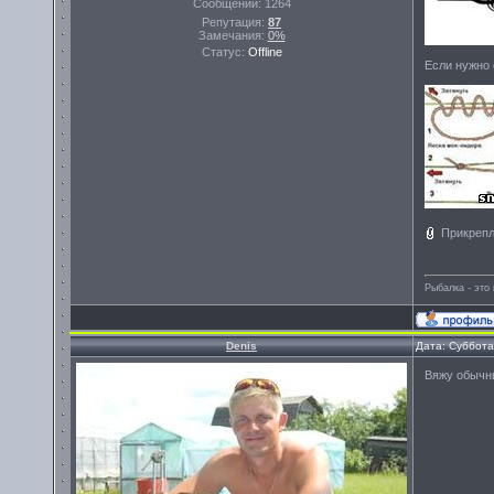
Сообщений:
1264
Репутация:
87
Замечания:
0%
Статус:
Offline
Если нужно 
Прикреп
Рыбалка - эт
Denis
Дата: Суббота
Вяжу обычн