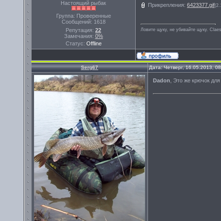
Настоящий рыбак
Прикрепления:
6423377.gif
(2.
Группа: Проверенные
Сообщений:
1618
Репутация:
22
Ловите щуку, не убивайте щуку. Сlae
Замечания:
0%
Статус:
Offline
Serg67
Дата: Четверг, 16.05.2013, 0
Dadon
, Это же крючок для