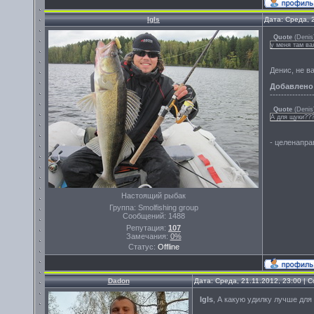
Igls
Дата: Среда, 
Quote
(
Denis
у меня там ва
Денис, не в
Добавлено
---------------
Quote
(
Denis
А для щуки??
- целенапра
Настоящий рыбак
Группа: Smolfishing group
Сообщений:
1488
Репутация:
107
Замечания:
0%
Статус:
Offline
Dadon
Дата: Среда, 21.11.2012, 23:00 |
Igls
, А какую удилку лучше для