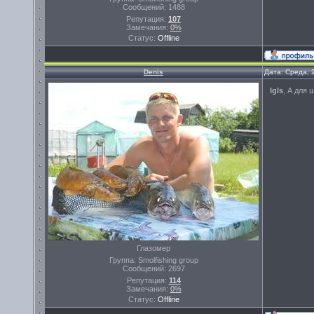
Сообщений:
1488
Репутация:
107
Замечания:
0%
Статус:
Offline
Denis
Дата: Среда, 
Igls
, А для 
Глазомер
Группа: Smolfishing group
Сообщений:
2697
Репутация:
114
Замечания:
0%
Статус:
Offline