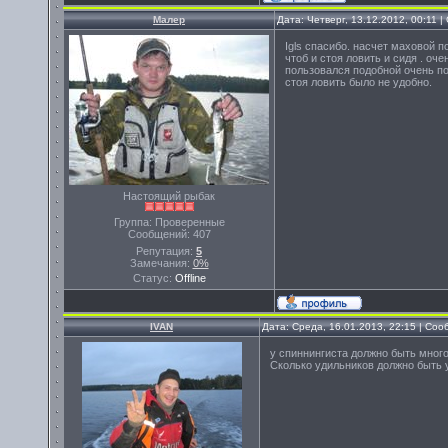
Малер
Дата: Четверг, 13.12.2012, 00:11 
Igls спасибо. насчет маховой 
чтоб и стоя ловить и сидя . оч
пользовался подобной очень по
стоя ловить было не удобно.
Настоящий рыбак
Группа: Проверенные
Сообщений:
407
Репутация:
5
Замечания:
0%
Статус:
Offline
IVAN
Дата: Среда, 16.01.2013, 22:15 | Со
у спиннингиста должно быть много 
Сколько удильников должно быть 