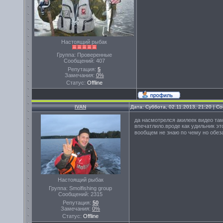
Настоящий рыбак
Группа: Проверенные
Сообщений:
407
Репутация:
5
Замечания:
0%
Статус:
Offline
IVAN
Дата: Суббота, 02.11.2013, 21:20 | 
да насмотрелся акилеек видео там
впечатлило.вроде как удильник эт
вообщем не знаю по чему но обез
Настоящий рыбак
Группа: Smolfishing group
Сообщений:
2315
Репутация:
50
Замечания:
0%
Статус:
Offline