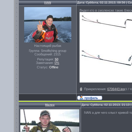
IVAN
Дата: Суббота, 02.11.2013, 09:56 | 
Видел кто в смоленске такие блес
Настоящий рыбак
Группа: Smolfishing group
Сообщений:
2315
Репутация:
50
Замечания:
0%
Статус:
Offline
Прикрепления:
6706443.jpg
(3.7 K
Малер
Дата: Суббота, 02.11.2013, 21:13
IVAN а для чего хлыст кривой т