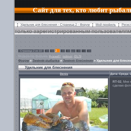
Сайт для тех, кто любит рыбал
Удильник для блеснения - Страница 2 - Форум
Мой профиль
Регис
только зарегистрированным пользователям
2
Страница
2
из
10
«
1
3
4
…
9
10
»
Модератор форума:
,
,
Кузьма67
ntdimon
IDL79
Форум
»
Зимняя рыбалка
»
Зимнее блеснение
»
Удильник для блесн
Удильник для блеснения
Denis
Дата: Среда, 
RT-02
, Мне 
сделаю фото