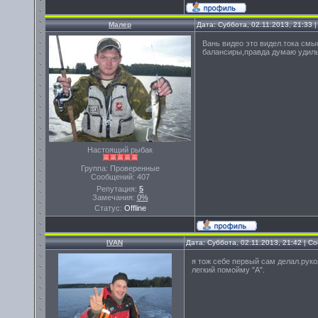
Малер
Дата: Суббота, 02.11.2013, 21:33
Вань видео это видел.тока смыс
балансиры,правда думаю удильн
Настоящий рыбак
Группа: Проверенные
Сообщений:
407
Репутация:
5
Замечания:
0%
Статус:
Offline
IVAN
Дата: Суббота, 02.11.2013, 21:42 | 
я тож себе первый сам делал.рук
легкий помойму "А".