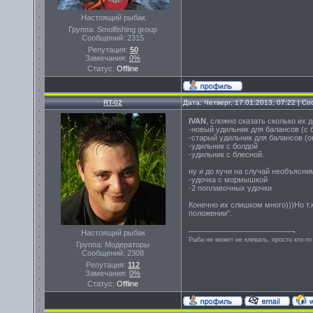
Настоящий рыбак
Группа: Smolfishing group
Сообщений:
2315
Репутация:
50
Замечания:
0%
Статус:
Offline
RT-02
Дата: Четверг, 17.01.2013, 07:22 | 
IVAN
, сложно сказать сколько их 
-новый удильник для балансов (с 
-старый удильник для балансов (о
-удильник с болдой
-удильник с блесной.
ну и до кучи на случай необъясни
-удочка с мормышкой
-2 поплавочных удочки
Конечно их слишком много)))Но т.
положении".
Настоящий рыбак
Рыба не может не клевать, просто кто-то
Группа: Модераторы
Сообщений:
2308
Репутация:
112
Замечания:
0%
Статус:
Offline