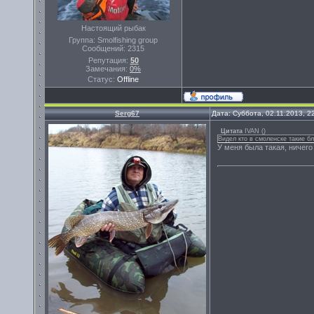
Настоящий рыбак
Группа: Smolfishing group
Сообщений:
2315
Репутация:
50
Замечания:
0%
Статус:
Offline
Serg67
Дата: Суббота, 02.11.2013, 
Цитата
IVAN
(
)
Видел кто в смоленске такие б
У меня была такая, ничего