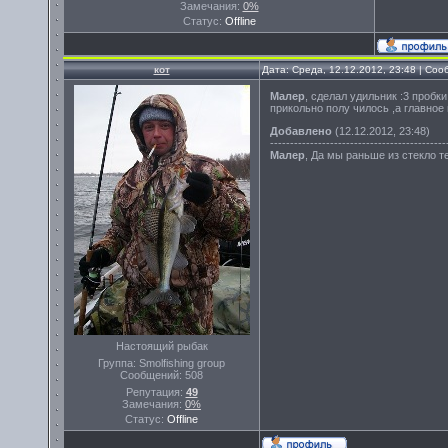
Замечания:
0%
Статус:
Offline
кот
Дата: Среда, 12.12.2012, 23:48 | Со
Малер
, сделал удильник :3 пробк
прикольно полу чилось ,а главное
Добавлено
(12.12.2012, 23:48)
--------------------------------------------
Малер
, Да мы раньше из стекло 
Настоящий рыбак
Группа: Smolfishing group
Сообщений:
508
Репутация:
49
Замечания:
0%
Статус:
Offline