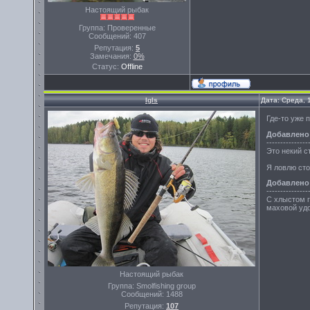
Настоящий рыбак
Группа: Проверенные
Сообщений:
407
Репутация:
5
Замечания:
0%
Статус:
Offline
Igls
Дата: Среда, 
Где-то уже п
Добавлено
---------------
Это некий с
Я ловлю сто
Добавлено
---------------
С хлыстом г
маховой удо
Настоящий рыбак
Группа: Smolfishing group
Сообщений:
1488
Репутация:
107