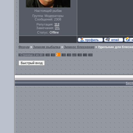
Настоящий рыбак
Группа: Модераторы
Сообщений:
2308
Репутация:
112
Замечания:
0%
Статус:
Offline
Форум
»
Зимняя рыбалка
»
Зимнее блеснение
»
Удильник для блесн
2
Страница
2
из
10
«
1
3
4
…
9
10
»
Бесп