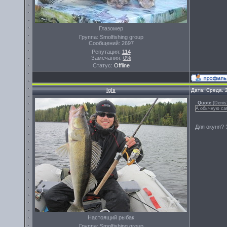
Глазомер
Группа: Smolfishing group
Сообщений:
2697
Репутация:
114
Замечания:
0%
Статус:
Offline
Igls
Дата: Среда, 
Quote
(
Denis
А обычную са
Для окуня? 
Настоящий рыбак
Группа: Smolfishing group