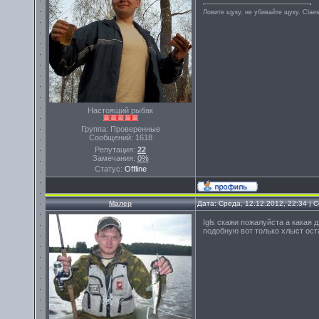
Ловите щуку, не убивайте щуку. Сlae
Настоящий рыбак
Группа: Проверенные
Сообщений:
1618
Репутация:
22
Замечания:
0%
Статус:
Offline
Малер
Дата: Среда, 12.12.2012, 22:34 |
Igls скажи пожалуйста а какая
подобную вот только хлыст ост