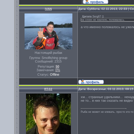
IVAN
Дата: Суббота, 02.11.2013, 22:33 | 
Цитата
Serg67
(
)
на сезон не хватило, поломалась.
а что именно поломалось не ужел
Настоящий рыбак
Группа: Smolfishing group
Сообщений:
2315
Репутация:
50
Замечания:
0%
Статус:
Offline
RT-02
Дата: Воскресенье, 03.11.2013, 09:1
хм... странные удильники... ненад
не то... в них так сказать не видно
Рыба не может не клевать, просто кто-то