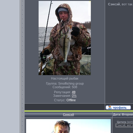
Сэнсэй
, вот та
Настоящий рыбак
Группа: Smolfishing group
Сообщений:
508
Репутация:
49
Замечания:
0%
Статус:
Offline
Сэнсэй
Дата: Вторни
Цитата
(
кот
)
Сэнсэй, вот 