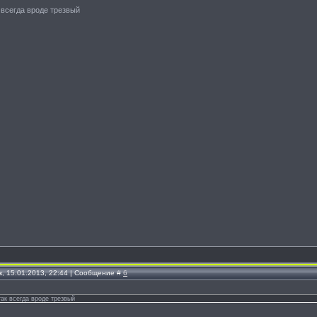
к всегда вроде трезвый
к, 15.01.2013, 22:44 | Сообщение #
6
так всегда вроде трезвый