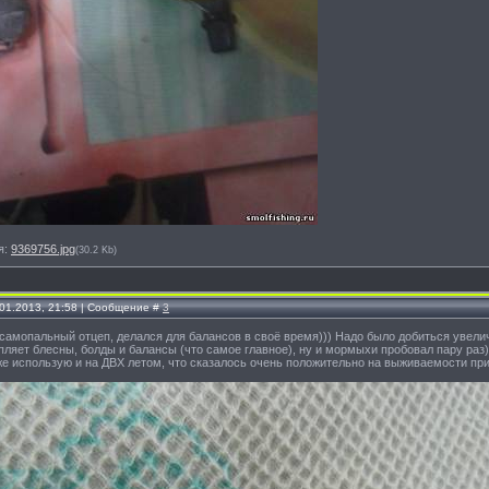
я:
9369756.jpg
(30.2 Kb)
.01.2013, 21:58 | Сообщение #
3
самопальный отцеп, делался для балансов в своё время))) Надо было добиться увелич
ляет блесны, болды и балансы (что самое главное), ну и мормыхи пробовал пару раз)
же использую и на ДВХ летом, что сказалось очень положительно на выживаемости при