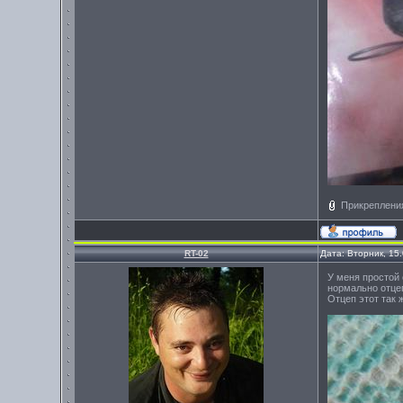
Прикреплени
RT-02
Дата: Вторник, 15
У меня простой 
нормально отцеп
Отцеп этот так 