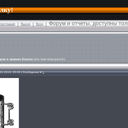
алку!
Форум и отчеты, доступны то
егистрация
Выход
Вход
ров и зимних блесен
(кто чем пользуется.)
.01.2013, 20:26 | Сообщение #
1