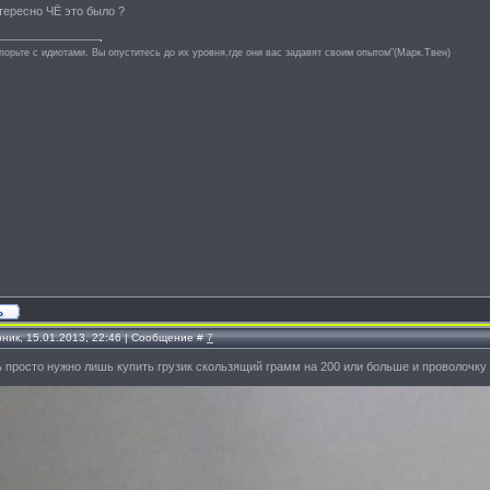
ересно ЧЁ это было ?
спорьте с идиотами. Вы опуститесь до их уровня,где они вас задавят своим опытом"(Марк.Твен)
рник, 15.01.2013, 22:46 | Сообщение #
7
ь просто нужно лишь купить грузик скользящий грамм на 200 или больше и проволочку