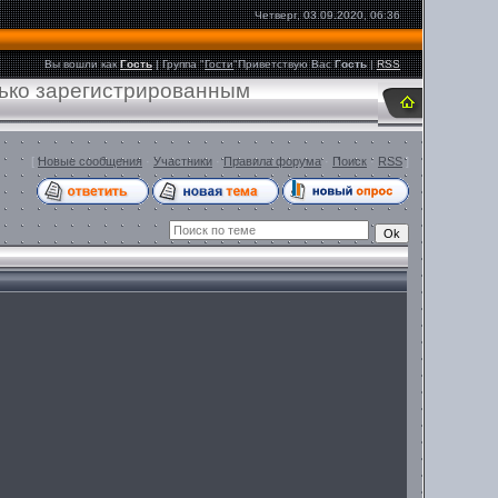
Четверг, 03.09.2020, 06:36
Вы вошли как
Гость
|
Группа
"
Гости
"
Приветствую Вас
Гость
|
RSS
лько зарегистрированным
[
Новые сообщения
·
Участники
·
Правила форума
·
Поиск
·
RSS
]