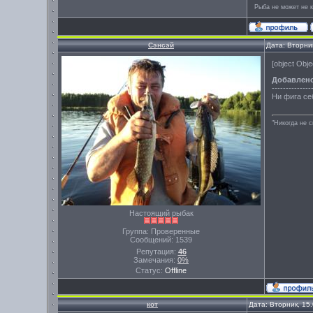
Рыба не может не к
Сэнсэй
Дата: Вторни
[object Obje
Добавлен
--------------
Ни фига себе
"Никогда не 
Настоящий рыбак
Группа: Проверенные
Сообщений:
1539
Репутация:
46
Замечания:
0%
Статус:
Offline
кот
Дата: Вторник, 15