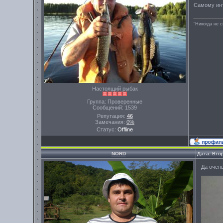
Самому инт
"Никогда не 
Настоящий рыбак
Группа: Проверенные
Сообщений:
1539
Репутация:
46
Замечания:
0%
Статус:
Offline
NORD
Дата: Вто
Да очен