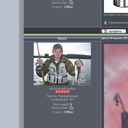
Замечания:
0%
Статус:
Offline
интерестно узна
Прикреплени
Малер
Дата: Вторник, 15
Настоящий рыбак
Группа: Проверенные
Сообщений:
407
Репутация:
5
Замечания:
0%
Статус:
Offline