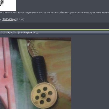
ть какими зимними отцепами вы спасаете свои балансиры и какое конструктивное отли
я:
9986456.gif
(4.1 Kb)
.01.2013, 21:35 | Сообщение #
2