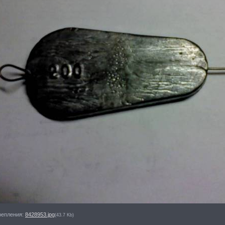
репления:
8428953.jpg
(43.7 Kb)