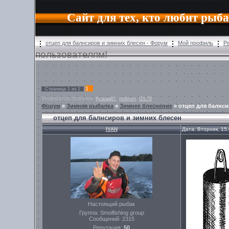
Сайт для тех, кто любит рыб
отцеп для балнсиров и зимних блесен - Форум
Мой профиль
Р
пользователям!
1
Страница
1
из
1
Модератор форума:
,
,
Кузьма67
ntdimon
IDL79
Форум
»
Зимняя рыбалка
»
Зимнее блеснение
»
отцеп для балнси
отцеп для балнсиров и зимних блесен
IVAN
Дата: Вторник, 15
Настоящий рыбак
Группа: Smolfishing group
Сообщений:
2315
Репутация:
50