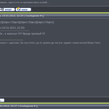
левать, просто кто-то приложил мало усилий...
к, 15.01.2013, 22:25 | Сообщение #
4
ct][object Object][object Object][object Object]
о
(15.01.2013, 22:25)
-------------------------------
 , я написал !!!!!! Вроде трезвый !!!!
спорьте с идиотами. Вы опуститесь до их уровня,где они вас задавят своим опытом"(Марк.Твен)
.01.2013, 22:27 | Сообщение #
5