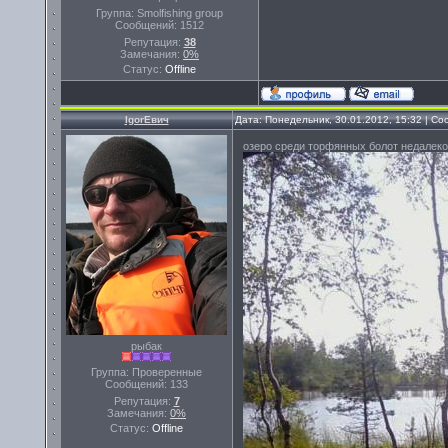
Группа: Smolfishing group
Сообщений:
1512
Репутация:
38
Замечания:
0%
Статус:
Offline
IgorЕвич
Дата: Понедельник, 30.01.2012, 15:32 | С
озеро среди торфянных болот недалеко
рыбак
Группа: Проверенные
Сообщений:
133
Репутация:
7
Замечания:
0%
Статус:
Offline