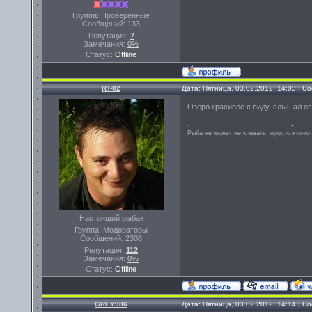
Группа: Проверенные
Сообщений:
133
Репутация:
7
Замечания:
0%
Статус:
Offline
RT-02
Дата: Пятница, 03.02.2012, 14:03 | 
Озеро красивое с виду, слышал ес
Рыба не может не клевать, просто кто-то
Настоящий рыбак
Группа: Модераторы
Сообщений:
2308
Репутация:
112
Замечания:
0%
Статус:
Offline
GREY986
Дата: Пятница, 03.02.2012, 14:14 | 