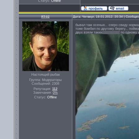
Статус:
Offline
RT-02
Дата: Четверг, 19.01.2012, 20:34 | Сообщ
бывал там осенью... озеро свиду норма
тоже бомбил по другому берегу... пойма
двух взяли таких(((((((((((((( по одному 
Настоящий рыбак
Группа: Модераторы
Сообщений:
2308
Репутация:
112
Замечания:
0%
Статус:
Offline