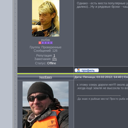
Однако - есть места популярные у
далеко)...Ну и рядовые брэки - ча
рыбак
Группа: Проверенные
Сообщений:
126
Репутация:
1
Замечания:
0%
Статус:
Offline
IgorЕвич
Дата: Пятница, 03.02.2012, 14:40 | 
к этому озеру дороги нет!!! окол
.когда ещё земля не высохла то во
-Да знаю я рыбные места! Просто рыба их