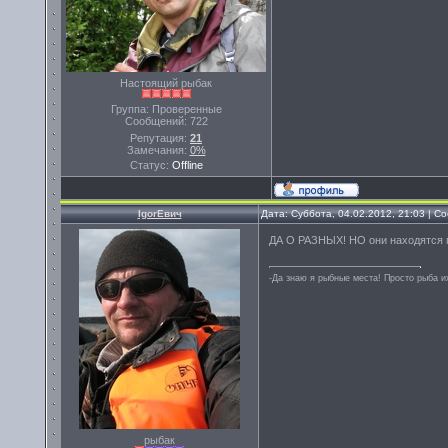
Настоящий рыбак
Группа: Проверенные
Сообщений:
722
Репутация:
21
Замечания:
0%
Статус:
Offline
IgorЕвич
Дата: Суббота, 04.02.2012, 21:03 | 
ДА О РАЗНЫХ! НО они находятся п
-Да знаю я рыбные места! Просто рыба их
рыбак