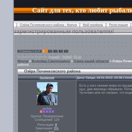
Сайт для тех, кто любит рыбал
Озёра Починковского района - Форум
Мой профиль
Регистрация
зарегистрированным пользователям!
1
Страница
1
из
4
2
3
4
»
Модератор форума:
,
,
Кузьма67
REMBO
RT-02
Форум
»
Водоёмы Смоленщины
»
Озера нашей области
»
Озёра Почи
района)
Озёра Починковского района
Gaidamak
Дата: Среда, 18.01.2012, 23:38 | Со
Есть у кого свежая инфа по пруда
щук, даж жерлицы обрывали. Потом
Чучелово мне он говорил, что води
рыбак
Группа: Проверенные
Сообщений:
129
Репутация:
0
Замечания:
0%