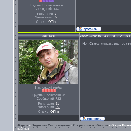
Группа: Проверенные
Сообщений:
133
Репутация:
7
Замечания:
0%
Статус:
Offline
фишмен
Дата: Суббота, 04.02.2012, 21:06 
Нет. Старая железка идет со с
Настоящий рыбак
Группа: Проверенные
Сообщений:
722
Репутация:
21
Замечания:
0%
Статус:
Offline
Форум
»
Водоёмы Смоленщины
»
Озера нашей области
»
Озёра Почи
района)