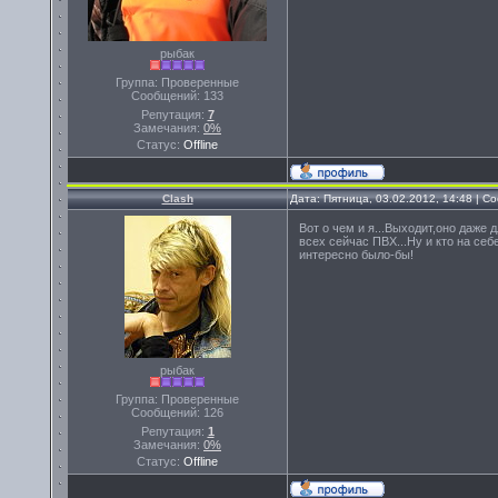
рыбак
Группа: Проверенные
Сообщений:
133
Репутация:
7
Замечания:
0%
Статус:
Offline
Clash
Дата: Пятница, 03.02.2012, 14:48 | 
Вот о чем и я...Выходит,оно даже д
всех сейчас ПВХ...Ну и кто на себе
интересно было-бы!
рыбак
Группа: Проверенные
Сообщений:
126
Репутация:
1
Замечания:
0%
Статус:
Offline