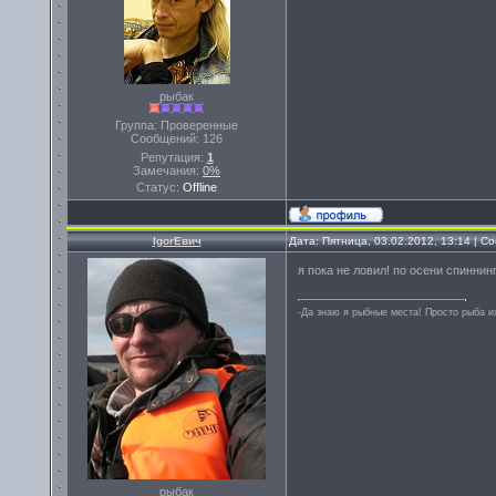
рыбак
Группа: Проверенные
Сообщений:
126
Репутация:
1
Замечания:
0%
Статус:
Offline
IgorЕвич
Дата: Пятница, 03.02.2012, 13:14 | 
я пока не ловил! по осени спиннинг
-Да знаю я рыбные места! Просто рыба их
рыбак