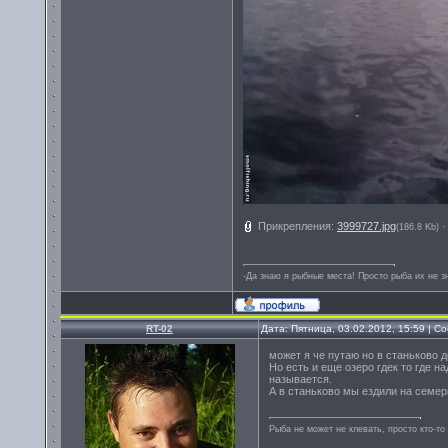
Прикрепления:
3999727.jpg
(186.8 Kb)
-Да знаю я рыбные места! Просто рыба их не зн
RT-02
Дата: Пятница, 03.02.2012, 15:59 | 
может я че путаю но в станьково д
Но есть и еще озеро гдек то где 
называется.
А в станьково мы ездили на семерк
Рыба не может не клевать, просто кто-то