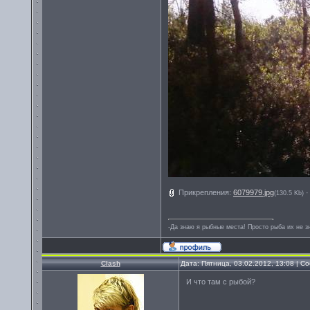
Прикрепления:
6079979.jpg
(130.5 Kb)
-Да знаю я рыбные места! Просто рыба их не зн
Clash
Дата: Пятница, 03.02.2012, 13:08 | 
И что там с рыбой?