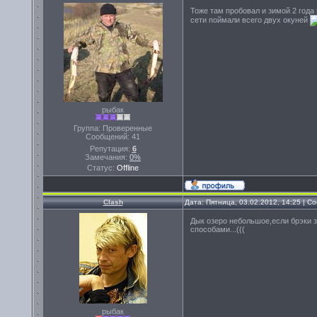
Тоже там пробовал и зимой 2 года 
сети поймали всего двух окуней
рыбак
Группа: Проверенные
Сообщений:
41
Репутация:
6
Замечания:
0%
Статус:
Offline
Clash
Дата: Пятница, 03.02.2012, 14:25 | 
Дык озеро небольшое,если брэки 
способами...(((
рыбак