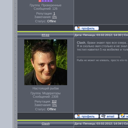
Группа: Проверенные
Сообщений:
126
Репутация:
1
Замечания:
0%
Статус:
Offline
RT-02
Дата: Пятница, 03.02.2012, 14:30 | 
Clash
, браки знают про все озера
Я ж сколько жил столько и не знал 
тестил навител 5 на мобилке и то
Рыба не может не клевать, просто кто-то
Настоящий рыбак
Группа: Модераторы
Сообщений:
2308
Репутация:
112
Замечания:
0%
Статус:
Offline
Clash
Дата: Пятница, 03.02.2012, 14:34 | 