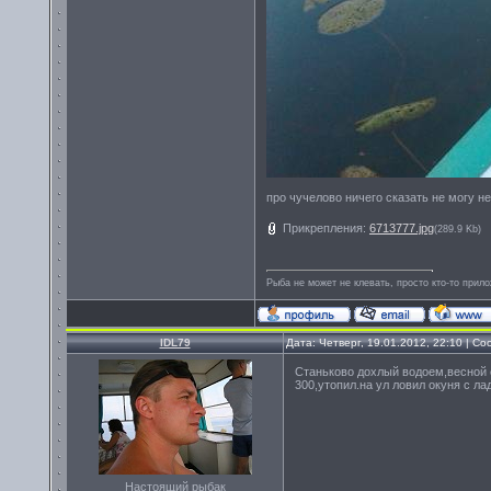
про чучелово ничего сказать не могу не
Прикрепления:
6713777.jpg
(289.9 Kb)
Рыба не может не клевать, просто кто-то прило
IDL79
Дата: Четверг, 19.01.2012, 22:10 | 
Станьково дохлый водоем,весной с
300,утопил.на ул ловил окуня с лад
Настоящий рыбак