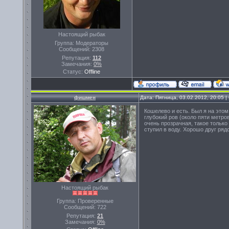
Настоящий рыбак
Группа: Модераторы
Сообщений:
2308
Репутация:
112
Замечания:
0%
Статус:
Offline
фишмен
Дата: Пятница, 03.02.2012, 20:05 
Кошелево и есть. Был я на этом 
глубокий ров (около пяти метро
очень прозрачная, такое только 
ступил в воду. Хорошо друг рядо
Настоящий рыбак
Группа: Проверенные
Сообщений:
722
Репутация:
21
Замечания:
0%