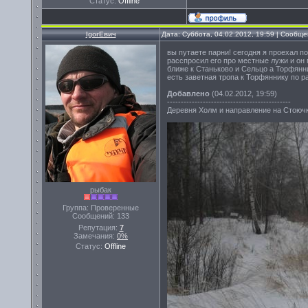
Статус:
Offline
IgorЕвич
Дата: Суббота, 04.02.2012, 19:59 | Сообщ
вы путаете парни! сегодня я проехал по
расспросил его про местные лужи и он 
ближе к Станьково и Сельцо а Торфянни
есть заветная тропа к Торфяннику по 
Добавлено
(04.02.2012, 19:59)
---------------------------------------------
Деревня Холм и направление на Стою
рыбак
Группа: Проверенные
Сообщений:
133
Репутация:
7
Замечания:
0%
Статус:
Offline