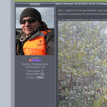
IgorЕвич
Дата: Пятница, 03.02.2012, 15:01 | Сообщ
Да! с лодкой и всей амуницией туда ид
деревья рюкзаком] Но весной всё равн
и это единственный путь-насколько мн
рыбак
Группа: Проверенные
Сообщений:
133
Репутация:
7
Замечания:
0%
Статус:
Offline