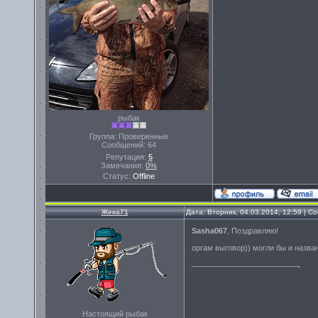
рыбак
Группа: Проверенные
Сообщений:
64
Репутация:
5
Замечания:
0%
Статус:
Offline
Жека71
Дата: Вторник, 04.03.2014, 12:59 | 
Sasha067
, Поздравляю!
оргам выговор)) могли бы и назва
Настоящий рыбак