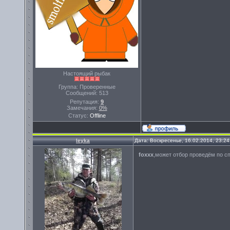
Настоящий рыбак
Группа: Проверенные
Сообщений:
513
Репутация:
9
Замечания:
0%
Статус:
Offline
leyka
Дата: Воскресенье, 16.02.2014, 23:2
foxxx
,может отбор проведём по с