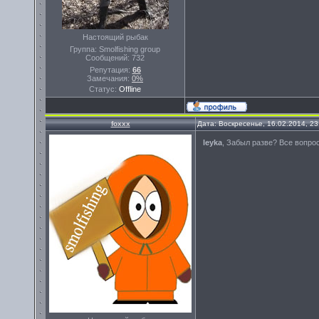
Настоящий рыбак
Группа: Smolfishing group
Сообщений:
732
Репутация:
66
Замечания:
0%
Статус:
Offline
foxxx
Дата: Воскресенье, 16.02.2014, 2
leyka
, Забыл разве? Все вопро