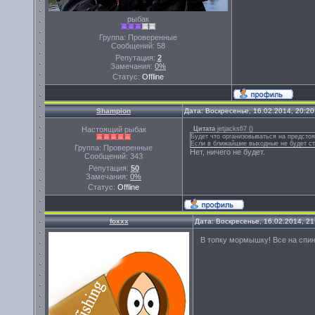
рыбак
Группа: Проверенные
Сообщений:
58
Репутация:
2
Замечания:
0%
Статус:
Offline
Shampion
Дата: Воскресенье, 16.02.2014, 20:2
Настоящий рыбак
Цитата
jetjacks67
(
)
Будет что организовываться на предстоя
Если в ближайшие выходные не будет ста
Группа: Проверенные
Нет, ничего не будет.
Сообщений:
343
Репутация:
50
Замечания:
0%
Статус:
Offline
foxxx
Дата: Воскресенье, 16.02.2014, 2
В топку мормышку! Все на спин