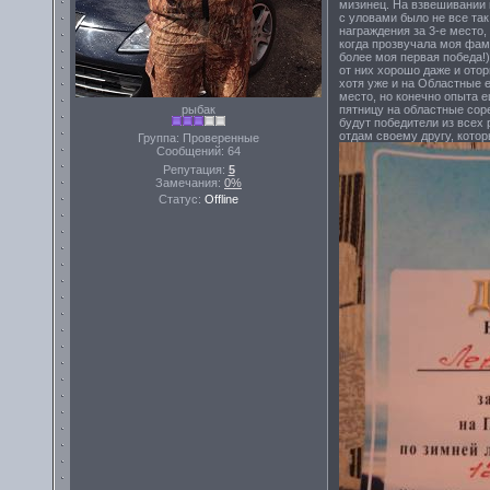
мизинец. На взвешивании в
с уловами было не все так
награждения за 3-е место,
когда прозвучала моя фам
более моя первая победа!) 
от них хорошо даже и отор
хотя уже и на Областные е
место, но конечно опыта е
рыбак
пятницу на областные соре
будут победители из всех 
отдам своему другу, котор
Группа: Проверенные
Сообщений:
64
Репутация:
5
Замечания:
0%
Статус:
Offline