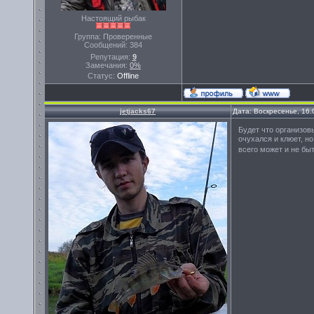
Настоящий рыбак
Группа: Проверенные
Сообщений:
384
Репутация:
9
Замечания:
0%
Статус:
Offline
jetjacks67
Дата: Воскресенье, 16.
Будет что организов
очухался и клюет, н
всего может и не бы