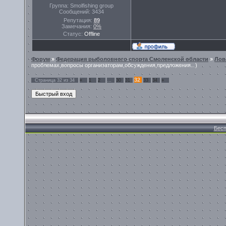
Группа: Smolfishing group
Сообщений:
3434
Репутация:
89
Замечания:
0%
Статус:
Offline
Форум
»
Федерация рыболовного спорта Смоленской области
»
Лов
проблемах,вопросы организаторам,обсуждения,предложения...)
32
Страница
32
из
34
«
1
2
…
30
31
33
34
»
Бесп