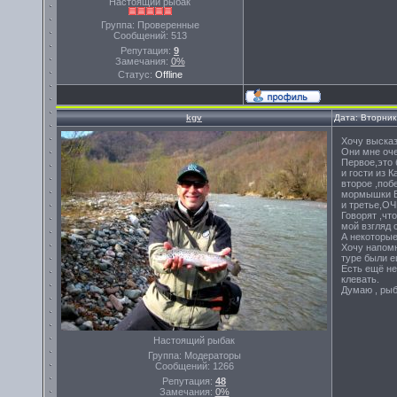
Настоящий рыбак
Группа: Проверенные
Сообщений:
513
Репутация:
9
Замечания:
0%
Статус:
Offline
kgv
Дата: Вторник
Хочу высказ
Они мне оч
Первое,это 
и гости из 
второе ,поб
мормышки Ви
и третье,О
Говорят ,чт
мой взгляд 
А некоторые
Хочу напомн
туре были е
Есть ещё не
клевать.
Думаю , рыб
Настоящий рыбак
Группа: Модераторы
Сообщений:
1266
Репутация:
48
Замечания:
0%