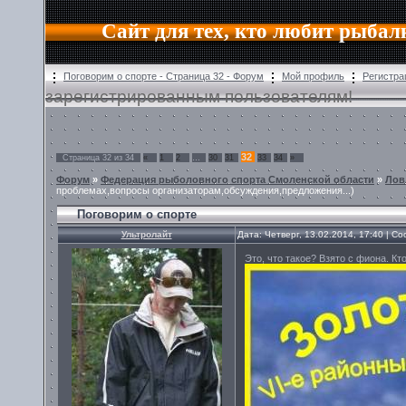
Сайт для тех, кто любит рыбал
Поговорим о спорте - Страница 32 - Форум
Мой профиль
Регистра
зарегистрированным пользователям!
32
Страница
32
из
34
«
1
2
…
30
31
33
34
»
Форум
»
Федерация рыболовного спорта Смоленской области
»
Лов
проблемах,вопросы организаторам,обсуждения,предложения...)
Поговорим о спорте
Ультролайт
Дата: Четверг, 13.02.2014, 17:40 | 
Это, что такое? Взято с фиона. Кт