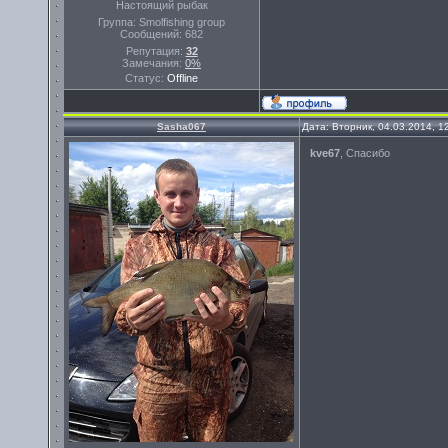
Настоящий рыбак
Группа: Smolfishing group
Сообщений:
682
Репутация:
32
Замечания:
0%
Статус:
Offline
Sasha067
Дата: Вторник, 04.03.2014, 
kve67
, Спасибо