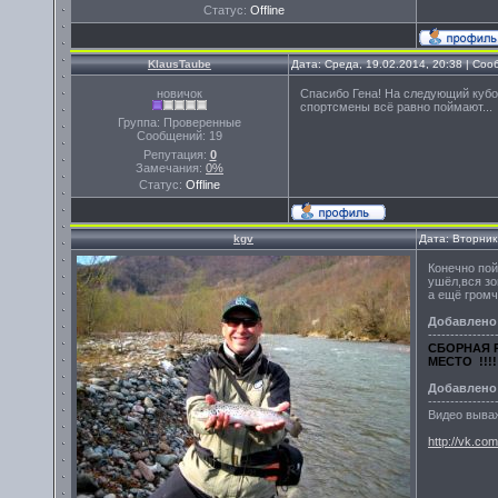
Статус:
Offline
KlausTaube
Дата: Среда, 19.02.2014, 20:38 | Со
новичок
Спасибо Гена! На следующий кубок 
спортсмены всё равно поймают...
Группа: Проверенные
Сообщений:
19
Репутация:
0
Замечания:
0%
Статус:
Offline
kgv
Дата: Вторник
Конечно пой
ушёл,вся з
а ещё громч
Добавлено
---------------
СБОРНАЯ 
МЕСТО !!!!!
Добавлено
---------------
Видео выва
http://vk.c