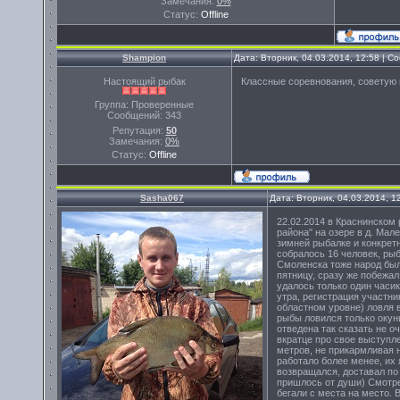
Замечания:
0%
Статус:
Offline
Shampion
Дата: Вторник, 04.03.2014, 12:58 | 
Настоящий рыбак
Классные соревнования, советую в
Группа: Проверенные
Сообщений:
343
Репутация:
50
Замечания:
0%
Статус:
Offline
Sasha067
Дата: Вторник, 04.03.2014, 
22.02.2014 в Краснинском
района" на озере в д. Мал
зимней рыбалке и конкретн
собралось 16 человек, рыб
Смоленска тоже народ был,
пятницу, сразу же побежал
удалось только один часик
утра, регистрация участник
областном уровне) ловля в
рыбы ловился только окунь
отведена так сказать не о
вкратце про свое выступле
метров, не прикармливая н
работало более менее, их 
возвращался, доставал по 
пришлось от души) Смотрел
бегали с места на место. 