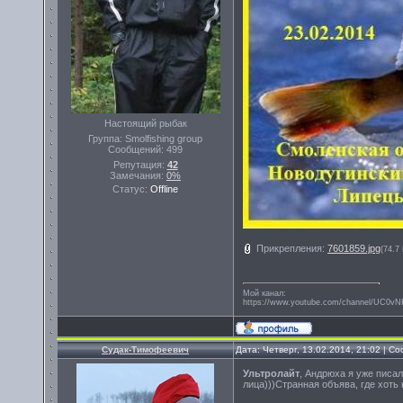
Настоящий рыбак
Группа: Smolfishing group
Сообщений:
499
Репутация:
42
Замечания:
0%
Статус:
Offline
Прикрепления:
7601859.jpg
(74.7
Мой канал:
https://www.youtube.com/channel/UC0
Судак-Тимофеевич
Дата: Четверг, 13.02.2014, 21:02 | 
Ультролайт
, Андрюха я уже писа
лица)))Странная объява, где хоть 