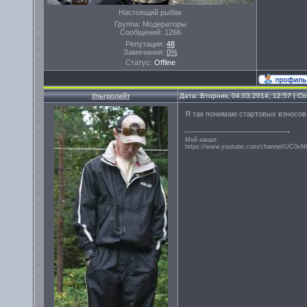
Настоящий рыбак
Группа: Модераторы
Сообщений:
1266
Репутация:
48
Замечания:
0%
Статус:
Offline
Ультролайт
Дата: Вторник, 04.03.2014, 12:57 | 
Я так понимаю стартовых взносов
Мой канал:
https://www.youtube.com/channel/UC0