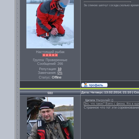
За спиною шепчут соседи,сколько время 
Настоящий рыбак
Группа: Проверенные
Сообщений:
266
Репутация:
10
Замечания:
0%
Статус:
Offline
gav
Дата: Четверг, 13.02.2014, 21:10 | 
Цитата
Ультролайт
(
)
Это, что такое? Взято с фиона. Кто в ку
Странное что то! эти соревновани