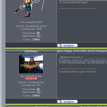
то тесак удобней будет.
Настоящий рыбак
Группа: Smolfishing group
Сообщений:
3434
Репутация:
89
Замечания:
0%
Статус:
Offline
ХОНДАвод
Дата: Среда, 15.01.2014, 14:52 | Сообще
Цитата
Prostomaks
(
)
Собираюсь купить вот такой топор для рубки 
А чем отечественные, за 300 рублей, 
Съеденная рыба не даёт потомства.
Настоящий рыбак
Группа: Проверенные
Сообщений:
897
Репутация:
46
Замечания:
0%
Статус:
Offline