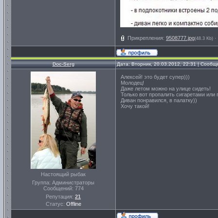
Прикрепления:
9508777.jpg
·
(48.3 Kb)
Doc-Serg
Дата: Вторник, 20.03.2012, 22:31 | Сооб
Алексей! это будет супер)))
Молодец!
Даже летом можно на улице сидеть!
Только вот пропалить сигаретами или 
Диван понравился, в палатку))
Хочу такой!
Настоящий рыбак
Группа: Администраторы
Сообщений:
774
Репутация:
21
Статус:
Offline