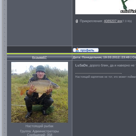
Прикрепления:
4089207.jpg
(7.0 Kb)
Кузьма67
Дата: Понедельник, 19.03.2012, 23:46 | 
LuSaDe
, дорого блин, да и наверно не
Настоящий карпятник не тот, кто может пойма
Настоящий рыбак
Группа: Администраторы
Сообщений:
358