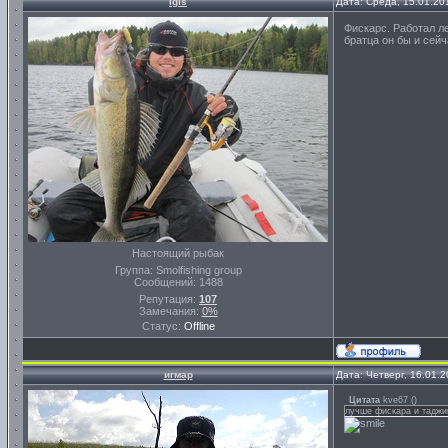
Igls
Дата: Среда, 15.01.20
Фискарс. Работал ле
братца он бы и сей
Настоящий рыбак
Группа: Smolfishing group
Сообщений:
1488
Репутация:
107
Замечания:
0%
Статус:
Offline
игмар
Дата: Четверг, 16.01.
Цитата
kve67
(
)
лучше фискара и таджик