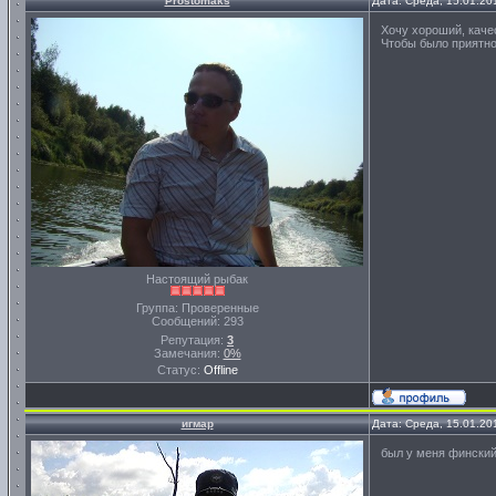
Prostomaks
Дата: Среда, 15.01.20
Хочу хороший, каче
Чтобы было приятно
Настоящий рыбак
Группа: Проверенные
Сообщений:
293
Репутация:
3
Замечания:
0%
Статус:
Offline
игмар
Дата: Среда, 15.01.20
был у меня финский