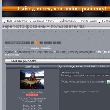
Сайт для тех, кто любит рыбалку!
Быт на рыбалке - Страница 2 - Форум
Мой профиль
Регистрация
Выход
зарегистрированным пользователям!
2
Страница
2
из
6
«
1
3
4
5
6
»
Модератор форума:
,
ntdimon
Кузьма67
Форум
»
Снаряжение и экипировка
»
Кемпинговое оборудование
»
Быт на 
и покупные))
Быт на рыбалке
ХОНДАвод
Дата: Понедельник, 19.03.2012, 22:14 | 
Quote
(
Сэнсэй
)
Верной дорогой идётё товарищь , завтра выло
Туристическая юность сказывается
Съеденная рыба не даёт потомства.
Настоящий рыбак
Группа: Проверенные
Сообщений:
897
Репутация:
46
Замечания:
0%