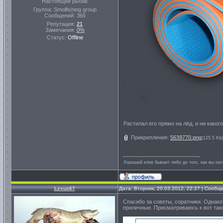
Настоящий рыбак
Группа: Smolfishing group
Сообщений:
366
Репутация:
21
Замечания:
0%
Статус:
Offline
Растилал его прямо на лёд, и ни каког
Прикрепления:
5639770.png
(125.5 Kb)
Хороший клев бывает либо до того, как вы нач
Lexus67
Дата: Вторник, 20.03.2012, 22:27 | Сооб
Спасибо за советы, соратники. Однако,
приличные. Присматриваюсь к вот так