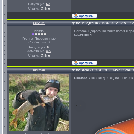
Репутация:
60
Статус:
Offline
LuSaDe
Дата: Понедельник, 19.03.2012, 23:51 | 
новичок
Согласен, дорого, но моим ногам и про
корячиться.
Группа: Проверенные
Сообщений:
3
Репутация:
0
Замечания:
0%
Статус:
Offline
ntdimon
Дата: Вторник, 20.03.2012, 13:46 | Сооб
Lexus67
, Лёха, когда я ездил с ночёв