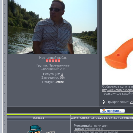
Настоящий рыбак
Группа: Проверенные
Сообщений:
293
Репутация:
3
Замечания:
0%
Статус:
Offline
Собираюсь купить во
http://cekatop.ru/to
тесак лучше какой-
Прикрепления:
2
Жека71
Дата: Среда, 15.01.2014, 14:31 | Сообще
Prostomaks
, если для
Цитата
Prostomaks
(
)
рубки веток для костра на рыбалке.