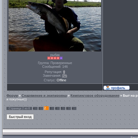
рыбак
Группа: Проверенные
Сообщений:
146
Репутация:
0
Замечания:
0%
Статус:
Offline
Форум
»
Снаряжение и экипировка
»
Кемпинговое оборудование
»
Быт на 
и покупные))
2
Страница
2
из
6
«
1
3
4
5
6
»
Бесп