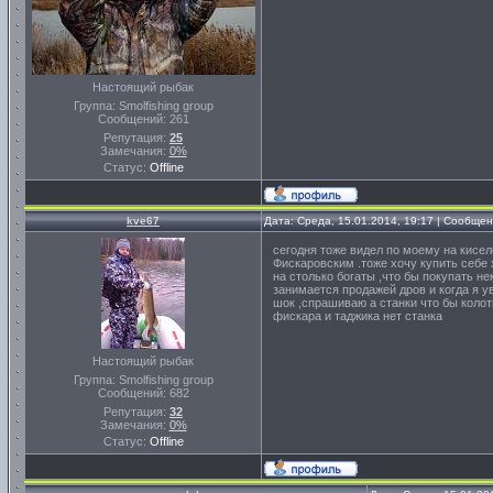
Настоящий рыбак
Группа: Smolfishing group
Сообщений:
261
Репутация:
25
Замечания:
0%
Статус:
Offline
kve67
Дата: Среда, 15.01.2014, 19:17 | Сообще
сегодня тоже видел по моему на кисе
Фискаровским .тоже хочу купить себе 
на столько богаты ,что бы покупать н
занимается продажей дров и когда я у
шок ,спрашиваю а станки что бы колот
фискара и таджика нет станка
Настоящий рыбак
Группа: Smolfishing group
Сообщений:
682
Репутация:
32
Замечания:
0%
Статус:
Offline