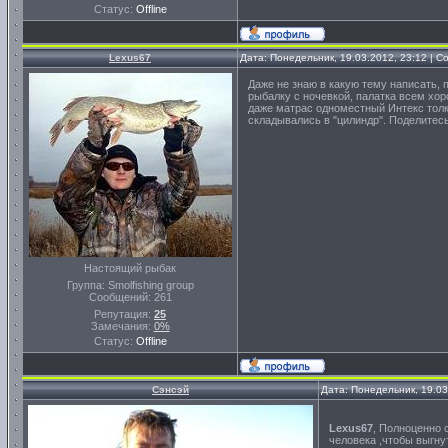
Статус:
Offline
Lexus67
Дата: Понедельник, 19.03.2012, 23:12 | 
Даже не знаю в какую тему написать, 
рыбалку с ночевкой, палатка всем хоро
даже матрас одноместный Интекс толко
складывались в "цилиндр". Поделитесь
Настоящий рыбак
Группа: Smolfishing group
Сообщений:
261
Репутация:
25
Замечания:
0%
Статус:
Offline
Сэнсэй
Дата: Понедельник, 19.0
Lexus67
, Полноценно 
человека ,чтобы выгну