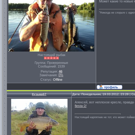
Может какие то новые м
"Никогда не спорьте с идио
Настоящий рыбак
Группа: Проверенные
Сообщений:
1539
Репутация:
46
Замечания:
0%
Статус:
Offline
Кузьма67
Дата: Понедельник, 19.03.2012, 23:28 | 
Алексей, вот неплохое кресло, правд
fiesta-2/
Настоящий карпятник не тот, кто может пойма