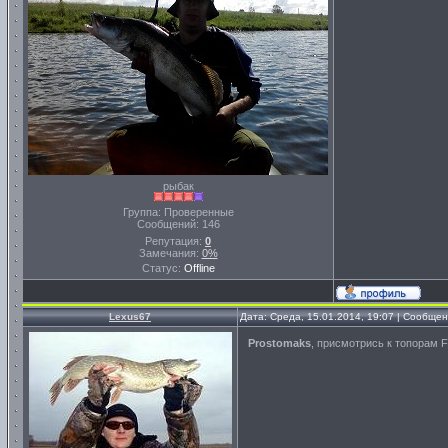
рыбак
Группа: Проверенные
Сообщений:
146
Репутация:
0
Замечания:
0%
Статус:
Offline
Lexus67
Дата: Среда, 15.01.2014, 19:07 | Сообще
Prostomaks
, присмотрись к топорам F