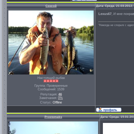
Сэнсэй
Дата: Среда, 21.03.2012,
Lexus67
, И мне понра
"Никогда не спорьте с идио
Настоящий рыбак
Группа: Проверенные
Сообщений:
1539
Репутация:
46
Замечания:
0%
Статус:
Offline
Prostomaks
Дата: Среда, 15.01.20