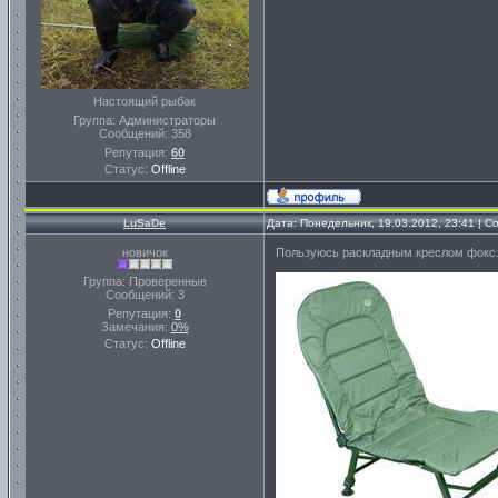
Настоящий рыбак
Группа: Администраторы
Сообщений:
358
Репутация:
60
Статус:
Offline
LuSaDe
Дата: Понедельник, 19.03.2012, 23:41 | 
новичок
Пользуюсь раскладным креслом фокс. Н
Группа: Проверенные
Сообщений:
3
Репутация:
0
Замечания:
0%
Статус:
Offline