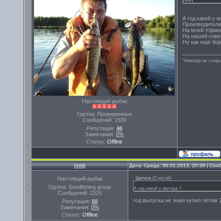
IVAN
А год какой у 
Производители 
На моей Уфимке
На нашей совет
Ну как ещё бо
"Никогда не спорь
Настоящий рыбак
Группа: Проверенные
Сообщений:
1539
Репутация:
46
Замечания:
0%
Статус:
Offline
IVAN
Дата: Среда, 30.01.2013, 20:38 | Со
Настоящий рыбак
Цитата
(
Сэнсэй
)
Группа: Smolfishing group
А год какой у мотора ?
Сообщений:
2315
год выпуска не знаю купил летом 
Репутация:
50
Замечания:
0%
Статус:
Offline