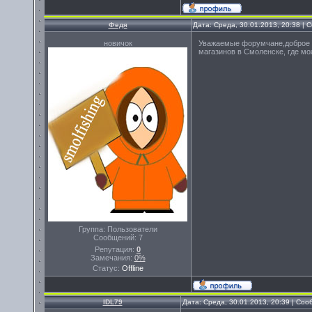
Федя
Дата: Среда, 30.01.2013, 20:38 |
новичок
Уважаемые форумчане,доброе в
магазинов в Смоленске, где мо
Группа: Пользователи
Сообщений:
7
Репутация:
0
Замечания:
0%
Статус:
Offline
IDL79
Дата: Среда, 30.01.2013, 20:39 | Со