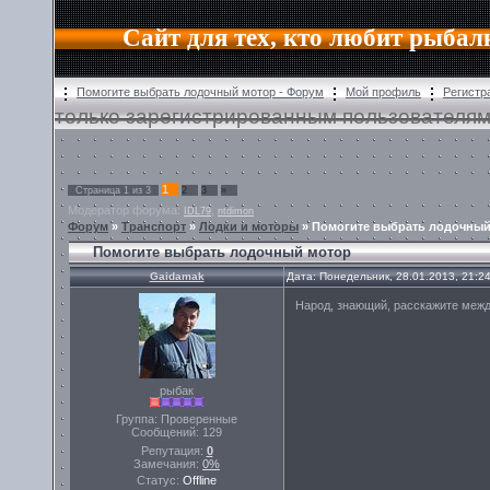
Сайт для тех, кто любит рыбал
Помогите выбрать лодочный мотор - Форум
Мой профиль
Регистр
только зарегистрированным пользователям
1
Страница
1
из
3
2
3
»
Модератор форума:
,
IDL79
ntdimon
Форум
»
Транспорт
»
Лодки и моторы
»
Помогите выбрать лодочный
Помогите выбрать лодочный мотор
Gaidamak
Дата: Понедельник, 28.01.2013, 21:2
Народ, знающий, расскажите между
рыбак
Группа: Проверенные
Сообщений:
129
Репутация:
0
Замечания:
0%
Статус:
Offline