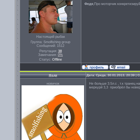
Федя
,Про моторчик конкретизируй.
Настоящий рыбак
Группа: Smolfishing group
Сообщений:
1512
Репутация:
38
Замечания:
0%
Статус:
Offline
Федя
Дата: Среда, 30.01.2013, 20:39 |
новичок
Не больше 3.5л.с , т.к транец н
меркурй 3,3 приобрёл бы новер