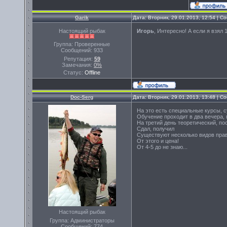
Garik
Дата: Вторник, 29.01.2013, 12:54 | 
Настоящий рыбак
Игорь
, Интересно! А если я взял 
Группа: Проверенные
Сообщений:
933
Репутация:
59
Замечания:
0%
Статус:
Offline
Doc-Serg
Дата: Вторник, 29.01.2013, 13:48 | 
На это есть специальные курсы, 
Обучение проходит в два вечера, п
На третий день теоретический, пос
Сдал, получил
Существуют несколько видов прав 
От этого и цена!
От 4-5 до не знаю...
Настоящий рыбак
Группа: Администраторы
Сообщений:
774