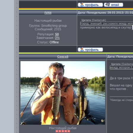
IVAN
Дата: Понедельник, 28.01.2013, 21:3
Настоящий рыбак
Цитата
(
Gaidamak
)
Народ, знающий, расскажите между мотор
Группа: Smolfishing group
примерно как велосипед и скутер
Сообщений:
2315
Репутация:
50
Замечания:
0%
Статус:
Offline
Сэнсэй
Дата: Понедельни
Цитата
(
Gaidam
между мотором 2,
Да в три раза !!
Вешал на одну и
что против .
"Никогда не спорь
Настоящий рыбак