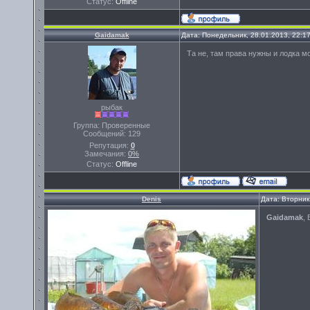
Статус:
Offline
Gaidamak
Дата: Понедельник, 28.01.2013, 22:1
Та не, там права нужны и лодка м
рыбак
Группа: Проверенные
Сообщений:
129
Репутация:
0
Замечания:
0%
Статус:
Offline
Denis
Дата: Вторник
Gaidamak
,