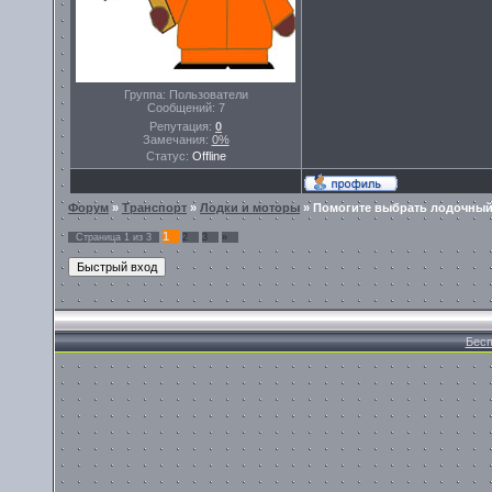
Группа: Пользователи
Сообщений:
7
Репутация:
0
Замечания:
0%
Статус:
Offline
Форум
»
Транспорт
»
Лодки и моторы
»
Помогите выбрать лодочный
1
Страница
1
из
3
2
3
»
Бесп