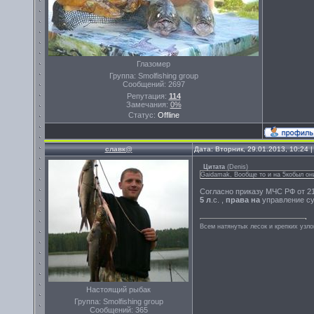
Глазомер
Группа: Smolfishing group
Сообщений:
2697
Репутация:
114
Замечания:
0%
Статус:
Offline
славк@
Дата: Вторник, 29.01.2013, 10:24
Цитата
(
Denis
)
Gaidamak, Вообще то и на 5кобыл он
Согласно приказу МЧС РФ от 21
5
л
.с. ,
права
на
управление с
Всем натянутых лесок и крепких узло
Настоящий рыбак
Группа: Smolfishing group
Сообщений:
365