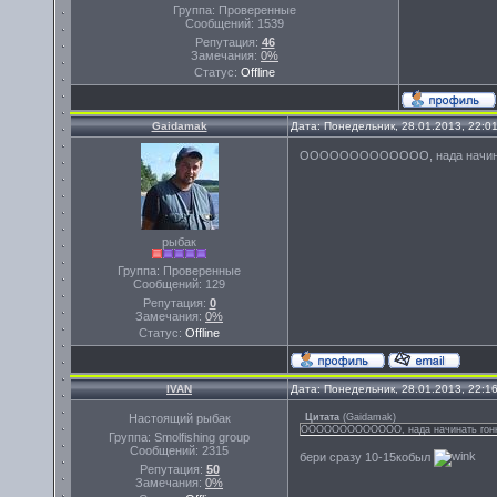
Группа: Проверенные
Сообщений:
1539
Репутация:
46
Замечания:
0%
Статус:
Offline
Gaidamak
Дата: Понедельник, 28.01.2013, 22:0
ООООООООООООО, нада начинать
рыбак
Группа: Проверенные
Сообщений:
129
Репутация:
0
Замечания:
0%
Статус:
Offline
IVAN
Дата: Понедельник, 28.01.2013, 22:1
Настоящий рыбак
Цитата
(
Gaidamak
)
ООООООООООООО, нада начинать гонку
Группа: Smolfishing group
Сообщений:
2315
бери сразу 10-15кобыл
Репутация:
50
Замечания:
0%