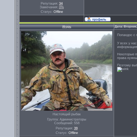
Репутация:
34
Замечания:
0%
Статус:
Offline
Игорь
Дата: Вторник
Попандос с 
У всех у нас
информация 3
Некоторые п
права нужны
Поэтому выб
Настоящий рыбак
Группа: Администраторы
Сообщений:
558
Репутация:
39
Статус:
Offline