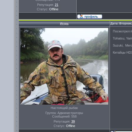
Репутация:
21
Статус:
Offline
Игорь
Дата: Вторник
Посмотрел п
Tohatsu, Yam
Suzuki, Merc
Китайцы HDX
Настоящий рыбак
Группа: Администраторы
Сообщений:
558
Репутация:
39
Статус:
Offline