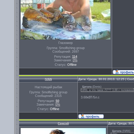
Глазомер
Группа: Smolfishing group
Сообщений:
2697
Репутация:
114
Замечания:
0%
Статус:
Offline
IVAN
Дата: Среда, 30.01.2013, 12:25 | Со
Настоящий рыбак
Цитата
(
Denis
)
IVAN, а что такое /5??? 3,68 с половино
Группа: Smolfishing group
Сообщений:
2315
3.68кВТ/5л.с
Репутация:
50
Замечания:
0%
Статус:
Offline
Сэнсэй
Дата: Среда, 30.
Цитата
(
IVAN
)