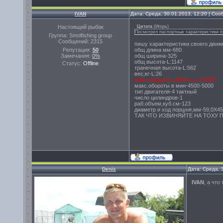
IVAN
Дата: Среда, 30.01.2013, 12:20 | Со
Настоящий рыбак
Цитата
(
Игорь
)
Посмотрел паспортные характеристики пя
Группа: Smolfishing group
Сообщений:
2315
пишу характеристики своего движк
Репутация:
50
общ длина мм-680
Замечания:
0%
общ ширина-325
общ высота-L:1147
Статус:
Offline
транечная высота-L:562
вес,кг-L:26
макс.мощность,кВт/(л.с.)-3,68/5
макс.обороты в мин-4500-5000
тип двигателя-4 тактный
число цилиндров-1
раб.объем,куб.см-123
диаметр и ход поршня,мм-59,0Х45
ТАК ЧТО ИЗВИНЯЙТЕ НА ТОХУ ПРА
Denis
Дата: Среда, 
IVAN
, а что