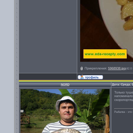
Прикрепления:
5968938.jpg
(42.0
NORD
Дата: Среда, 
Только туше
напоминало 
скоропортя
Рыбалка - эт