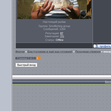
Настоящий рыбак
Группа: Smolfishing group
Сообщений:
1264
Репутация:
87
Замечания:
0%
Статус:
Offline
Форум
»
Еда (готовим и ещё раз готовим)
»
Походная стряпня
»
мака
1
Страница
1
из
1
Бесп