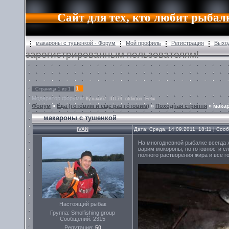
Сайт для тех, кто любит рыбал
макароны с тушенкой - Форум
Мой профиль
Регистрация
Выхо
зарегистрированным пользователям!
1
Страница
1
из
1
Модератор форума:
,
,
,
Кузьма67
IDL79
ntdimon
Felix
Форум
»
Еда (готовим и ещё раз готовим)
»
Походная стряпня
»
мака
макароны с тушенкой
IVAN
Дата: Среда, 14.09.2011, 18:11 | Со
На многодневной рыбалке всегда х
варим мокороны, по готовности с
полного растворения жира и все г
Настоящий рыбак
Группа: Smolfishing group
Сообщений:
2315
Репутация:
50