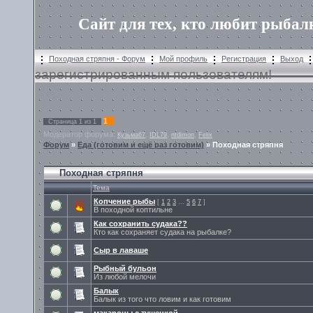
Сайт для тех, кто любит рыбал
Походная стряпня - Форум
Мой профиль
Регистрация
Выход
зарегистрированным пользователям!
1
Страница
1
из
1
Модератор форума:
,
,
,
Кузьма67
IDL79
ntdimon
Felix
Форум
»
Еда (готовим и ещё раз готовим)
»
Походная стряпня
Походная стряпня
Тема
Копчение рыбы
[
1
2
3
…
5
6
7
]
В походной коптильне
Как сохранить судака??
Кто как сохраняет судака на рыбалке?
Сыр в лаваше
Рыбный бульон
Из любой мелочи
Балык
Балык из того что ловим и как готовим