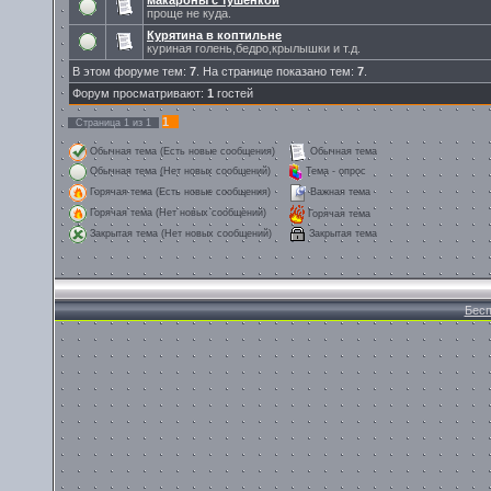
макароны с тушенкой
проще не куда.
Курятина в коптильне
куриная голень,бедро,крылышки и т.д.
В этом форуме тем:
7
. На странице показано тем:
7
.
Форум просматривают:
1
гостей
1
Страница
1
из
1
Обычная тема (Есть новые сообщения)
Обычная тема
Обычная тема (Нет новых сообщений)
Тема - опрос
Горячая тема (Есть новые сообщения)
Важная тема
Горячая тема (Нет новых сообщений)
Горячая тема
Закрытая тема
Закрытая тема (Нет новых сообщений)
Бесп