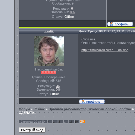
Сообщений:
9
Репутация:
0
Замечания:
0%
Статус:
Offline
niva67
Дата: Среда, 08.11.2017, 21:11 | Со
Слов нет.
Очень хочется чтобы нашли пидоро
http://smolnarod.ru/sn....-na-dno
Настоящий рыбак
Группа: Проверенные
Сообщений:
515
Репутация:
36
Замечания:
0%
Статус:
Offline
Форум
»
Разное
»
Правила рыболовства, экология, браконьерство
»
СДЕЛАТЬ.
20
Страница
20
из
20
«
1
2
…
18
19