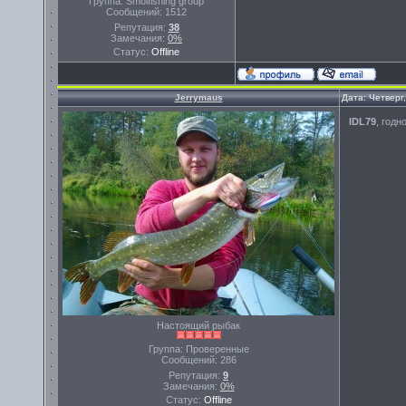
Группа: Smolfishing group
Сообщений:
1512
Репутация:
38
Замечания:
0%
Статус:
Offline
Jerrymaus
Дата: Четверг
IDL79
, годн
Настоящий рыбак
Группа: Проверенные
Сообщений:
286
Репутация:
9
Замечания:
0%
Статус:
Offline