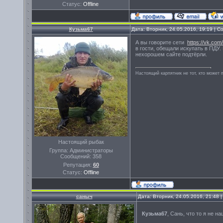
Статус:
Offline
Кузьма67
Дата: Вторник, 24.05.2016, 19:19 | 
А вы говорите сети
https://vk.com
в гости, обещали искупать в ПДУ.
нехорошем сайте подтёрли.
Настоящий карпятник не тот, кто может 
Настоящий рыбак
Группа: Администраторы
Сообщений:
358
Репутация:
60
Статус:
Offline
саныч
Дата: Вторник, 24.05.2016, 21:48
Кузьма67
, Сань, что то я не 