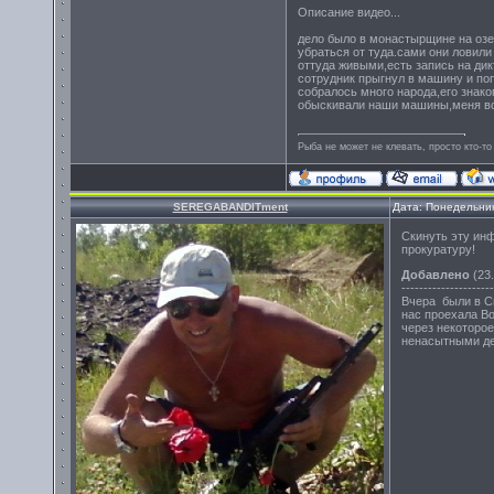
Описание видео...
дело было в монастырщине на озе
убраться от туда.сами они ловили
оттуда живыми,есть запись на дик
сотрудник прыгнул в машину и по
собралось много народа,его знако
обыскивали наши машины,меня воз
Рыба не может не клевать, просто кто-то
SEREGABANDITment
Дата: Понедельник
Скинуть эту ин
прокуратуру!
Добавлено
(23.
---------------------
Вчера были в С
нас проехала Во
через некоторо
ненасытными де