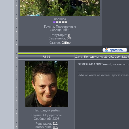
новичок
Группа: Проверенные
Сообщений:
9
Репутация:
0
Замечания:
0%
Статус:
Offline
RT-02
Дата: Понедельник, 23.05.2016, 22:0
SEREGABANDITment
, на каком 
Рыба не может не клевать, просто кто-то
Настоящий рыбак
Группа: Модераторы
Сообщений:
2308
Репутация:
112
Замечания:
0%