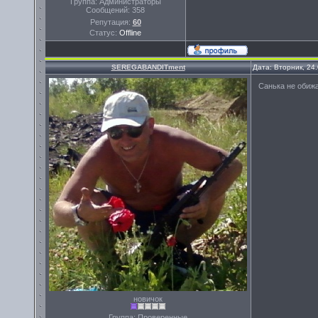
Группа: Администраторы
Сообщений:
358
Репутация:
60
Статус:
Offline
SEREGABANDITment
Дата: Вторник, 24
Санька не обижа
новичок
Группа: Проверенные