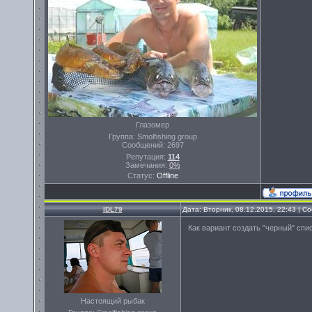
Глазомер
Группа: Smolfishing group
Сообщений:
2697
Репутация:
114
Замечания:
0%
Статус:
Offline
IDL79
Дата: Вторник, 08.12.2015, 22:43 | 
Как вариант создать "черный" спи
Настоящий рыбак