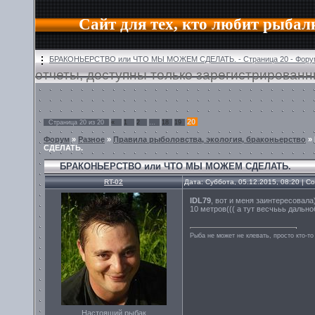
Сайт для тех, кто любит рыбал
БРАКОНЬЕРСТВО или ЧТО МЫ МОЖЕМ СДЕЛАТЬ. - Страница 20 - Фору
отчеты, доступны только зарегистрирован
20
Страница
20
из
20
«
1
2
…
18
19
Форум
»
Разное
»
Правила рыболовства, экология, браконьерство
»
СДЕЛАТЬ.
БРАКОНЬЕРСТВО или ЧТО МЫ МОЖЕМ СДЕЛАТЬ.
RT-02
Дата: Суббота, 05.12.2015, 08:20 | 
IDL79
, вот и меня заинтересовала)
10 метров((( а тут весчььь дально
Рыба не может не клевать, просто кто-то
Настоящий рыбак