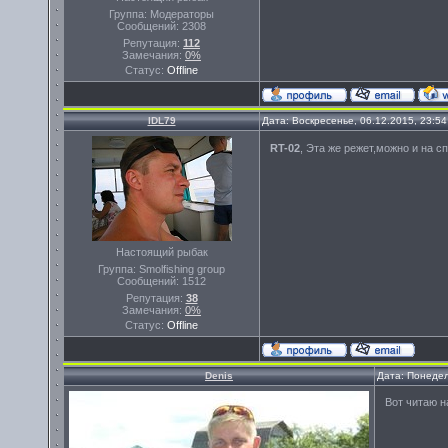
Группа: Модераторы
Сообщений:
2308
Репутация:
112
Замечания:
0%
Статус:
Offline
IDL79
Дата: Воскресенье, 06.12.2015, 23:5
RT-02
, Эта же режет,можно и на 
Настоящий рыбак
Группа: Smolfishing group
Сообщений:
1512
Репутация:
38
Замечания:
0%
Статус:
Offline
Denis
Дата: Понедел
Вот читаю н