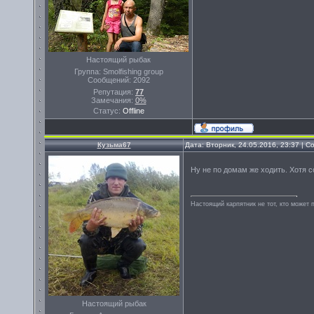
Настоящий рыбак
Группа: Smolfishing group
Сообщений:
2092
Репутация:
77
Замечания:
0%
Статус:
Offline
Кузьма67
Дата: Вторник, 24.05.2016, 23:37 | 
Ну не по домам же ходить. Хотя 
Настоящий карпятник не тот, кто может 
Настоящий рыбак