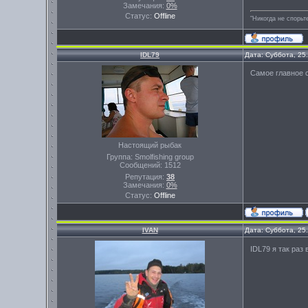
Замечания:
0%
Статус:
Offline
"Никогда не спорьт
IDL79
Дата: Суббота, 25
Самое главное 
Настоящий рыбак
Группа: Smolfishing group
Сообщений:
1512
Репутация:
38
Замечания:
0%
Статус:
Offline
IVAN
Дата: Суббота, 25
IDL79 я так раз