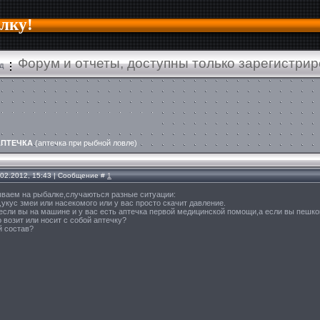
алку!
Форум и отчеты, доступны только зарегистри
д
АПТЕЧКА
(аптечка при рыбной ловле)
.02.2012, 15:43 | Сообщение #
1
ываем на рыбалке,случаються разные ситуации:
укус змеи или насекомого или у вас просто скачит давление.
 если вы на машине и у вас есть аптечка первой медицинской помощи,а если вы пешк
о возит или носит с собой аптечку?
 состав?