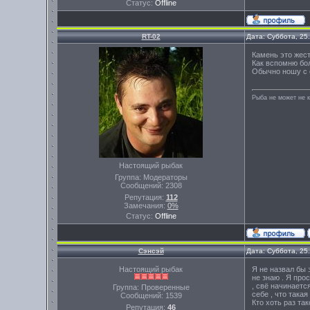
Статус:
Offline
RT-02
Дата: Суббота, 25
Камень это жесть
Как вспомню боль
Обычно ношу с с
Рыба не может не к
Настоящий рыбак
Группа: Модераторы
Сообщений:
2308
Репутация:
112
Замечания:
0%
Статус:
Offline
Сэнсэй
Дата: Суббота, 25
Настоящий рыбак
Я не назвал бы 
не знаю . Я про
, свё начинаетс
Группа: Проверенные
себе , что така
Сообщений:
1539
Кто хоть раз та
Репутация:
46