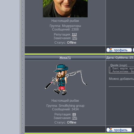
Настоящий рыбак
Группа: Модераторы
Сообщений:
2308
Репутация:
112
Замечания:
0%
Статус:
Offline
Жека71
Дата: Суббота, 25
Quote
(
вадя
)
1, Бинт, марля, ва
2, Антисептики - й
Можно добавить 
Настоящий рыбак
Группа: Smolfishing group
Сообщений:
3434
Репутация:
89
Замечания:
0%
Статус:
Offline