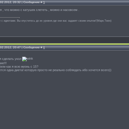
.02.2012, 20:32 | Сообщение #
5
ая , что можно с катушек слететь , можно и насовсем .
е с идиотами. Вы опуститесь до их уровня,где они вас задавят своим опытом"(Марк.Твен)
.02.2012, 20:47 | Сообщение #
6
я сделать укол
ие!!!
ли как я всю жизнь с 15?
тся одна диета! которую просто не реально соблюдать ибо хочется всего))