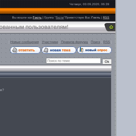
Четверг, 03.09.2020, 06:39
Вы вошли как
Гость
|
Группа
"
Гости
"
Приветствую Вас
Гость
|
RSS
рованным пользователям!
[
Новые сообщения
·
Участники
·
Правила форума
·
Поиск
·
RSS
]
ом?