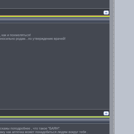
, как и похмеляться!
вносильно родам...по утверждению врачей!
сскажы поподробнее , что такое "БАЯН".
аму как аптечка может понадобиться людям вокруг тебя .