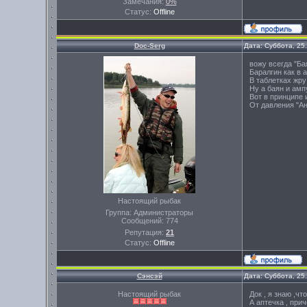
Замечания:
0%
Статус:
Offline
Doc-Serg
Дата: Суббота, 25
вожу всегда "Б
Баралгин как в а
В таблетках жру
Ну а баян и амп
Вот в принципе 
От давления "Ан
Настоящий рыбак
Группа: Администраторы
Сообщений:
774
Репутация:
21
Статус:
Offline
Сэнсэй
Дата: Суббота, 25
Настоящий рыбак
Док , я знаю ,ч
А аптечка , при