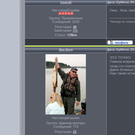
Сэнсэй
Дата: Суббота, 25
Настоящий рыбак
Ужас , боль так
Группа: Проверенные
Сообщений:
1539
"Никогда не спорьт
Репутация:
46
Замечания:
0%
Статус:
Offline
Doc-Serg
Дата: Суббота, 25
ЭТО ТОЧНО!
Главное воврем
тогда это спасен
Давно болеешь?и
Нам таким остае
Настоящий рыбак
Группа: Администраторы
Сообщений:
774
Репутация:
21