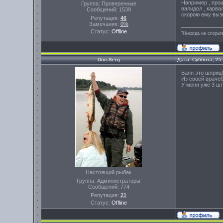
Например , про
Группа: Проверенные
валидол , карва
Сообщений:
1539
скорою ему вызы
Репутация:
46
Замечания:
0%
Статус:
Offline
"Никогда не спорьт
Doc-Serg
Дата: Суббота, 25
Баян это шприц!
Из своей врачеб
У меня уже 3 шт
Настоящий рыбак
Группа: Администраторы
Сообщений:
774
Репутация:
21
Статус:
Offline