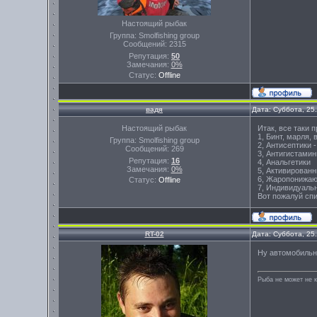
Настоящий рыбак
Группа: Smolfishing group
Сообщений:
2315
Репутация:
50
Замечания:
0%
Статус:
Offline
вадя
Дата: Суббота, 25
Настоящий рыбак
Итак, все таки 
1, Бинт, марля,
Группа: Smolfishing group
2, Антисептики -
Сообщений:
269
3, Антигистамин
Репутация:
16
4, Анальгетики
Замечания:
0%
5, Активированн
6, Жаропонижа
Статус:
Offline
7, Индивидуаль
Вот пожалуй спи
RT-02
Дата: Суббота, 25
Ну автомобильн
Рыба не может не к