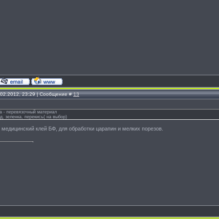
.02.2012, 23:29 | Сообщение #
13
та - перевязочный материал
од, зеленка, перекись( на выбор)
медицинский клей БФ, для обработки царапин и мелких порезов.