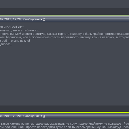
.02.2012, 19:20 | Сообщение #
2
аян и БАРАЛГИН"
мпулах, так и в таблетках...
 после синьки! и всем советую, так как терпеть головную боль крайне противопоказано
улы баралгина, ибо в любой момент есть вероятность выхода камня из почек, а это ра
и всё что мне нужно!
дипал"...
.02.2012, 20:20 | Сообщение #
3
то такое камень из почек , даже рассказывать не хочу и даже Крайнему не пожелаю . Ра
чём полноценная , просто необходима даже если ты бессмертный Дункан Маклауд , пот