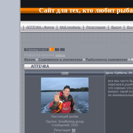
Сайт для тех, кто любит рыб
АПТЕЧКА - Форум
Мой профиль
Регистрация
Выход
Вхо
1
Страница
1
из
2
2
»
Модератор форума:
ntdimon
Форум
»
Снаряжение и экипировка
»
Рыболовное снаряжение
»
АПТЕЧКА
IVAN
Дата: Суббота, 25
все мы часто б
порезался,ушиб,
это хорошо что
вопрос такой кт
ее минимальный
Настоящий рыбак
Группа: Smolfishing group
Сообщений:
2315
Репутация:
50