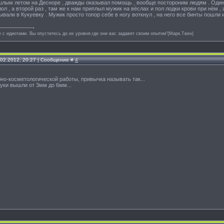
шлым летом на Десноре , дважды оказывал помощь , вообще постороним людям . Один 
лол , а второй раз , там же к нам приплыл мужик на вёслах и пол лодки крови при нём , 
вали в Кукуевку . Мужик просто топор себе в ногу воткнул , на него все бинты пошли и
е с идиотами. Вы опуститесь до их уровня,где они вас задавят своим опытом"(Марк.Твен)
.02.2012, 20:27 | Сообщение #
4
но-косметологической работы, привычка называть так...
уки вышли от 3мм до 6мм...