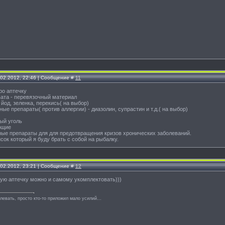
.02.2012, 22:46 | Сообщение #
11
про аптечку
 вата - перевязочный материал
 йод, зеленка, перекись( на выбор)
ные препараты( против аллергии) - диазолин, супрастин и т.д.( на выбор)
ый уголь
ющие
ные препараты для для предотвращения кризов хронических заболеваний.
сок который я буду брать с собой на рыбалку.
.02.2012, 23:21 | Сообщение #
12
ую аптечку можно и самому укомплектовать)))
левать, просто кто-то приложил мало усилий...