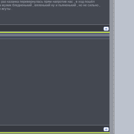
раз казанка перевернулась прям напротив нас , в ход пошёл
а мужик бледненький , вяленький ну и пьяненький , но не сильно ,
 жгуты .