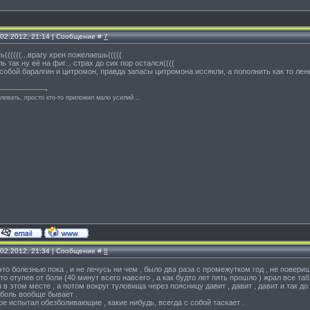
.02.2012, 21:14 | Сообщение #
7
((((((...врагу хрен пожелаешь(((((
 так ну её на фиг... страх до сих пор остался((((
обой баралгин и цитромон, правда запасы цитромона иссякли, а пополнить как то лень.
левать, просто кто-то приложил мало усилий...
.02.2012, 21:34 | Сообщение #
8
это болезнью пока , и не лечусь ни чем , было два раза с промежутком год , не повери
сто отупев от боли (40 минут всего навсего , а как будто лет пять прошло ) жрал все т
я в этом месте , а потом вокруг туловища через поясницу давит , давит , давит и так д
я боль вообще бывает .
кое испытал обезболивающие , какие нибудь, всегда с собой таскает .