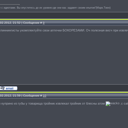
е с идиотами. Вы опуститесь до их уровня,где они вас задавят своим опытом"(Марк.Твен)
.02.2012, 21:52 | Сообщение #
9
спиннингисты укомплектуйте свои аптечки БОКОРЕЗАМИ. Оч полезная весч при извлеч
.02.2012, 21:59 | Сообщение #
10
 в куприно из губы у товарища тройник извлекал тройник от блесны атом
.с са