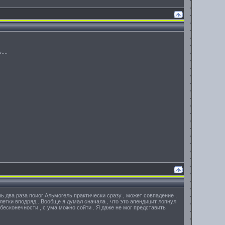
...
шь два раза поиог Альмогель практически сразу , может совпадение ,
аблетки вподряд . Вообще я думал сначала , что это апендицит лопнул
о бесконечности , с ума можно сойти . Я даже не мог представить