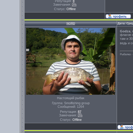
Репутация:
8
Замечания:
0%
Статус:
Offline
NORD
Дата: Сре
Godza
,
флагов 
там и 30
ведь и с
Рыбалка -
Настоящий рыбак
Группа: Smolfishing group
Сообщений:
1264
Репутация:
87
Замечания:
0%
Статус:
Offline