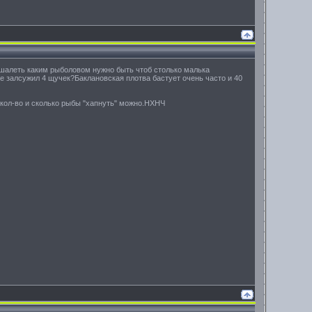
 ошалеть каким рыболовом нужно быть чтоб столько малька
 не залсужил 4 щучек?Баклановская плотва бастует очень часто и 40
 кол-во и сколько рыбы "хапнуть" можно.НХНЧ