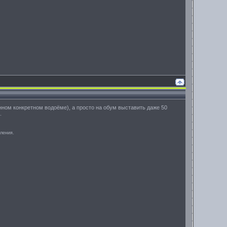
анном конкретном водоёме), а просто на обум выставить даже 50
.
аления.