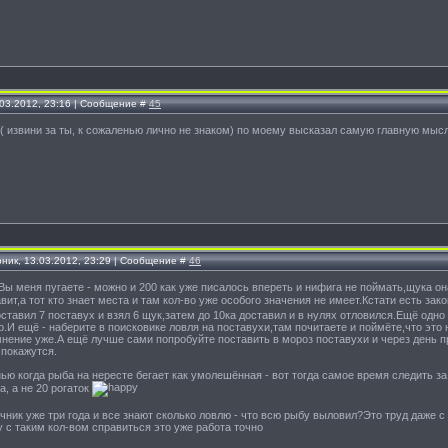
.03.2012, 23:16 | Сообщение #
45
 извини за ты, к сожаленью лично не знаком) по моему высказал самую главную мысл
рник, 13.03.2012, 23:29 | Сообщение #
46
ы меня пугаете - можно и 200 как уже писалось впереть и нифига не поймать,щука она
вит,а тот кто знает места и там кол-во уже особого значения не имеет.Кстати есть 
оставил 7 поставух и взял 6 щук,затем до 10ка доставил и в нулях отловился.Ещё одн
.И ещё - наберите в поисковике ловля на поставухи,там почитаете и поймёте,что это 
мнение уже.А ещё лучше сами попробуйте поставить в мороз поставухи и через день 
 покажутся.
нью когда рыба на нересте бегает как умолешённая - вот тогда самое время следить з
, а не 20 рогаток
чник уже три года и все знают сколько ловлю - что всю рыбу выловил?Это труд даже с
 с таким кол-вом справиться это уже работа точно