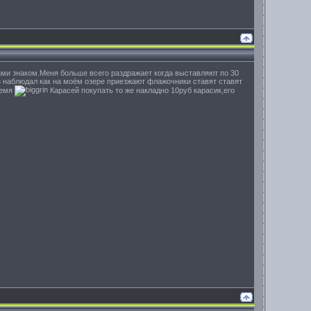
сами знаком.Меня больше всего раздражает когда выставляют по 30
аз наблюдал как на моём озере приезжают флажочники ставят ставят
ремя
Карасей покупать то же накладно 10руб карасик,его