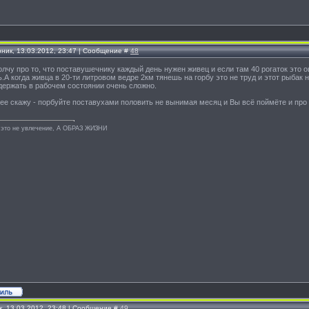
рник, 13.03.2012, 23:47 | Сообщение #
48
олчу про то, что поставушечнику каждый день нужен живец и если там 40 рогаток это
.А когда живца в 20-ти литровом ведре 2км тянешь на горбу это не труд и этот рыбак
 держать в рабочем состоянии очень сложно.
ее скажу - порбуйте поставухами половить не вынимая месяц и Вы всё поймёте и про
 это не увлечение, А ОБРАЗ ЖИЗНИ
к, 13.03.2012, 23:48 | Сообщение #
49