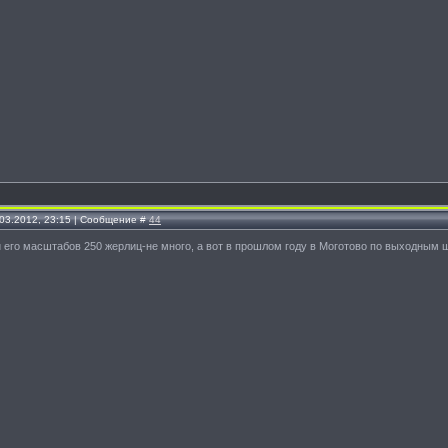
.03.2012, 23:15 | Сообщение #
44
 его масштабов 250 жерлиц-не много, а вот в прошлом году в Моготово по выходным шт