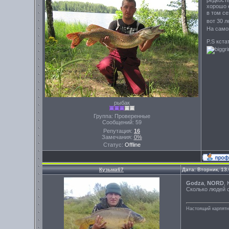
редкость
хорошо е
в том се
вот 30 
На само
P.S кста
рыбак
Группа: Проверенные
Сообщений:
59
Репутация:
16
Замечания:
0%
Статус:
Offline
Кузьма67
Дата: Вторник, 13
Godza
,
NORD
,
Сколько людей 
Настоящий карпятни