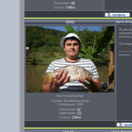
Репутация:
60
Статус:
Offline
NORD
Дата: Вто
Я уже м
наловить
рогаток
Последн
Рыбалка -
Настоящий рыбак
Группа: Smolfishing group
Сообщений:
1264
Репутация:
87
Замечания:
0%
Статус:
Offline
Сэнсэй
Дата: Вторни