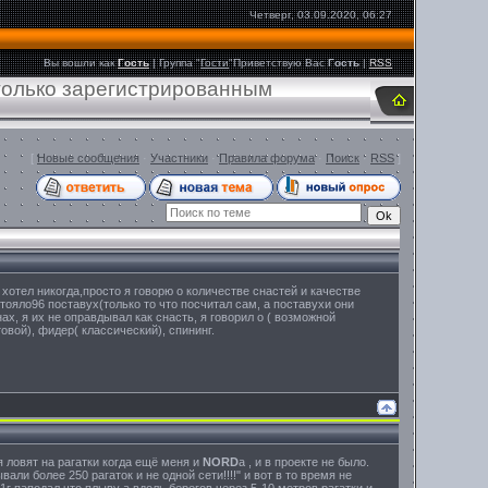
Четверг, 03.09.2020, 06:27
Вы вошли как
Гость
|
Группа
"
Гости
"
Приветствую Вас
Гость
|
RSS
только зарегистрированным
[
Новые сообщения
·
Участники
·
Правила форума
·
Поиск
·
RSS
]
хотел никогда,просто я говорю о количестве снастей и качестве
тояло96 поставух(только то что посчитал сам, а поставухи они
ах, я их не оправдывал как снасть, я говорил о ( возможной
овой), фидер( классический), спининг.
я ловят на рагатки когда ещё меня и
NORD
а , и в проекте не было.
али более 250 рагаток и не одной сети!!!!" и вот в то время не