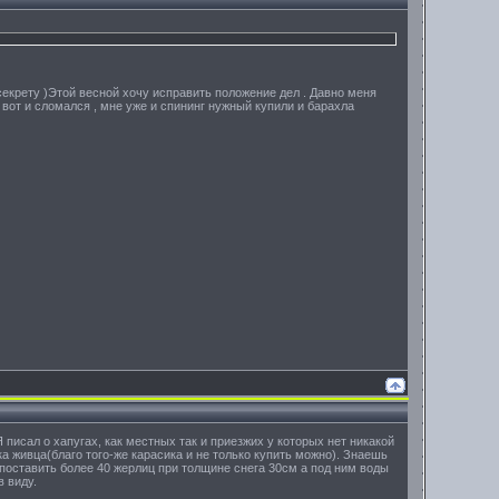
о секрету )Этой весной хочу исправить положение дел . Давно меня
 вот и сломался , мне уже и спининг нужный купили и барахла
писал о хапугах, как местных так и приезжих у которых нет никакой
ка живца(благо того-же карасика и не только купить можно). Знаешь
 поставить более 40 жерлиц при толщине снега 30см а под ним воды
в виду.