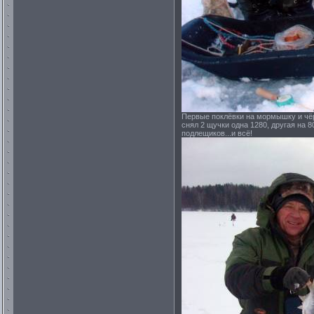
Первые поклёвки на мормышку и чёрт
снял 2 щучки одна 1280, другая на 
подлещиков...и всё!