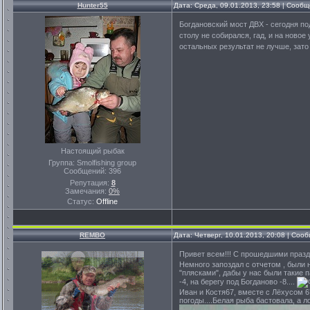
Hunter55
Дата: Среда, 09.01.2013, 23:58 | Сооб
Богдановский мост ДВХ - сегодня п
столу не собирался, гад, и на ново
остальных результат не лучше, зат
Настоящий рыбак
Группа: Smolfishing group
Сообщений:
396
Репутация:
8
Замечания:
0%
Статус:
Offline
REMBO
Дата: Четверг, 10.01.2013, 20:08 | Со
Привет всем!!! С прошедшими празд
Немного запоздал с отчетом , были н
"плясками", дабы у нас были такие 
-4, на берегу под Богданово -8....
Иван и Костя67, вместе с Лёхусом 6
погоды....Белая рыба бастовала, а 