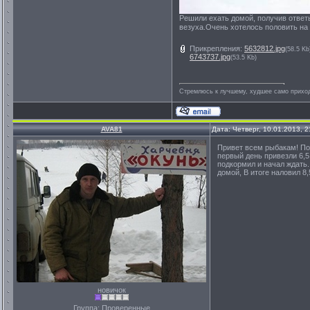
Решили ехать домой, получив ответы
везуха.Очень хотелось половить на ч
Прикрепления:
5632812.jpg
(58.5 Kb
6743737.jpg
(53.5 Kb)
Стремлюсь к лучшему, худшее само приходи
AVA81
Дата: Четверг, 10.01.2013, 
Привет всем рыбакам! По
первый день привезли 6,5 
подкормил и начал ждать.
домой, В итоге наловил 8,
новичок
Группа: Проверенные