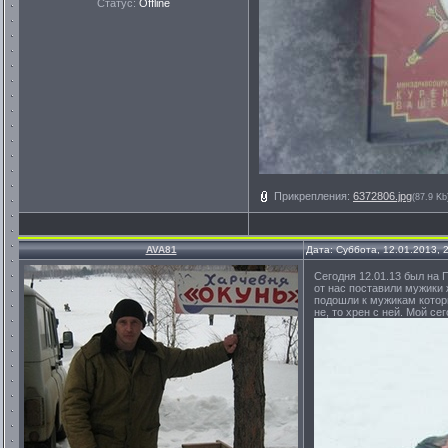
Статус:
Offline
Прикрепления:
6372806.jpg
(87.9 Kb
AVA81
Дата: Суббота, 12.01.2013,
Сегодня 12.01.13 был на П
от нас поставили мужики 
подошли к мужикам которы
не, то хрен с ней. Мой се