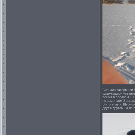
Сначала закормили 
флажков,при установ
весом в среднем 100
не замечаем 2 загара
В итоге мы с Шурико
друг с другом , а не