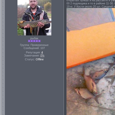
открытых лунках и на рассвете я уж
00 2 подлещика и то в районе 11-30.
19 кг. У Кости около 20 шт. Средни
рыбак
Группа: Проверенные
Сообщений:
107
Репутация:
4
Замечания:
0%
Статус:
Offline