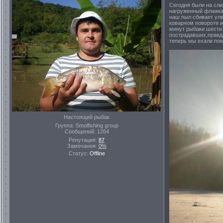
Сегодня были на сли
нагруженный флажка
наш пыл сбивает уле
коварном повороте и
минут рыбаки шести
пострадавших,правд
теперь мы ехали пом
Настоящий рыбак
Группа: Smolfishing group
Сообщений:
1264
Репутация:
87
Замечания:
0%
Статус:
Offline