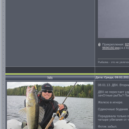
Прикрепления:
82
9696160.jpg
(24.8 Kb
Рыбалка - это не увлеч
Igls
Дата: Среда, 09.01.201
08.01.13. ДВХ. Вторн
ДВХ не перестает уд
зачОтные рыПы? Пасс
Железо в игноре.
Одиночные бодания. 
Порадовала только п
четыре убегания от ч
Фотик забыл.