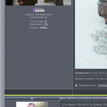
новичок
Группа: Проверенные
Сообщений:
11
Репутация:
0
Замечания:
0%
Статус:
Offline
Добавлено
(12.01.2013, 
---------------------------------
Мужики скажите кто был с
Прикрепления:
7504592
SV
Дата: Суббота, 12.01.2013, 21:55 | Со
11-го были с Костей 67 в Холмце. О