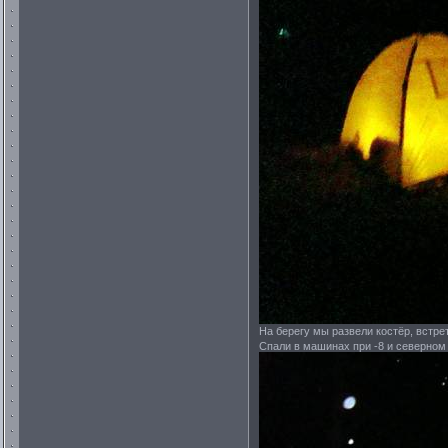
На берегу мы развели костёр, встре
Спали в машинах при -8 и северном 