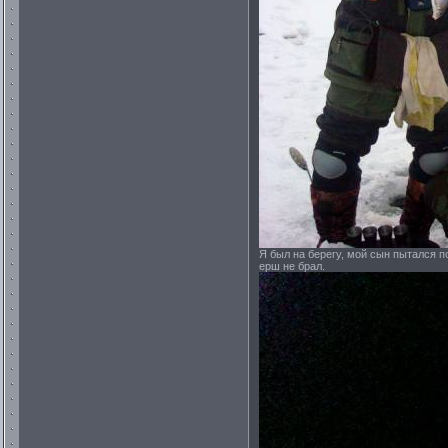
Я был на берегу, мой сын пытался п
ерш не брал.