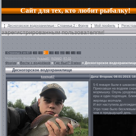
Сайт для тех, кто любит рыбалку!
Десногорское водохранилище - Страница 2 - Форум
Мой профиль
Регистра
зарегистрированным пользователям!
2
Страница
2
из
67
«
1
3
4
…
66
67
»
Модератор форума:
,
,
Кузьма67
REMBO
RT-02
Форум
»
Вести с водоёмов
»
Где был? Озеро
»
Десногорское водохранилищ
Десногорское водохранилище
kostya67
Дата: Вторник, 08.01.2013, 1
5-6 января были в шмаково
Приехавши на водоем снача
мормышку. Окунь уродовал,
ерш и один подлещик. Бли
жерлицы молчали.
И вот наступила долгождан
Утро тоже было бесклевым,
чем в предыдущий день.