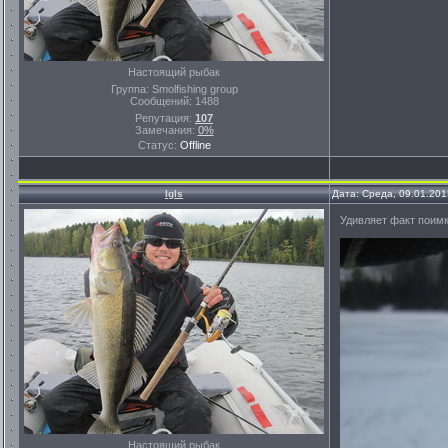
Настоящий рыбак
Группа: Smolfishing group
Сообщений:
1488
Репутация:
107
Замечания:
0%
Статус:
Offline
Igls
Дата: Среда, 09.01.201
Удивляет факт поимк
Настоящий рыбак