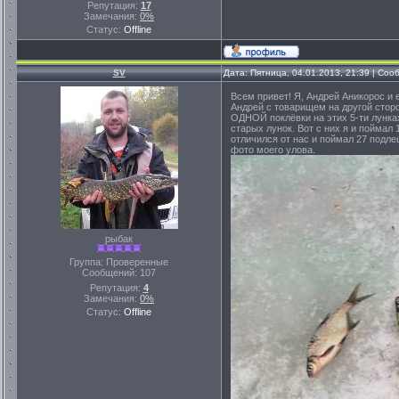
Репутация:
17
Замечания:
0%
Статус:
Offline
SV
Дата: Пятница, 04.01.2013, 21:39 | Со
Всем привет! Я, Андрей Аникорос и 
Андрей с товарищем на другой сторо
ОДНОЙ поклёвки на этих 5-ти лунках
старых лунок. Вот с них я и поймал
отличился от нас и поймал 27 подле
фото моего улова.
рыбак
Группа: Проверенные
Сообщений:
107
Репутация:
4
Замечания:
0%
Статус:
Offline