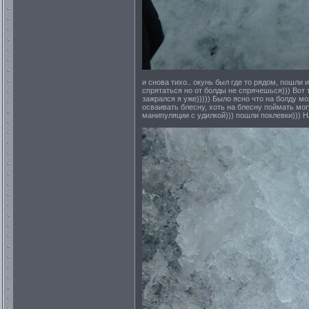
и снова тихо.. окунь был где то рядом, пошли 
спрятаться но от болды не спрячешься))) Вот т
зажрался я уже))))) Было ясно что на болду м
осваивать блесну, хоть на блесну поймать мог
манипуляции с удилкой))) пошли поклевки))) 