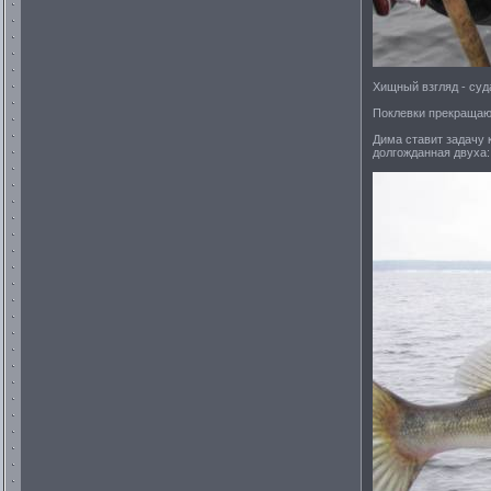
Хищный взгляд - суд
Поклевки прекращаю
Дима ставит задачу 
долгожданная двуха: