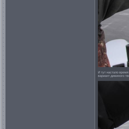
И тут настало врем
вариант диминого тв