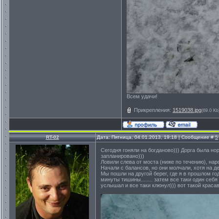
Всем удачи!
Прикрепления:
1519038.jpg
(69.0 Kb
RT-02
Дата: Пятница, 04.01.2013, 19:18 | Сообщение #
5
Сегодня гоняли на богданово))) Дорга была н
запланировано)))
Ловили слева от моста (ниже по течению), наро
Начали с балансов, но они молчали, хотя на д
Мы пошли на другой берег, где я в прошлом го
минуты тишины........ затем все таки один себя
услышал и все таки клюнул))) вот такой красав