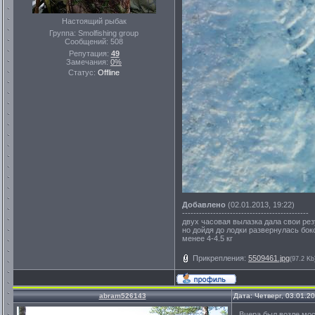
Настоящий рыбак
Группа: Smolfishing group
Сообщений:
508
Репутация:
49
Замечания:
0%
Статус:
Offline
Добавлено
(02.01.2013, 19:22)
---------------------------------------------
двух часовая вылазка дала свои ре
но дойдя до лодки развернулась боко
менее 4-4.5 кг
Прикрепления:
5509461.jpg
(97.2 Kb
abram526143
Дата: Четверг, 03.01.2
Вчера был возле мост