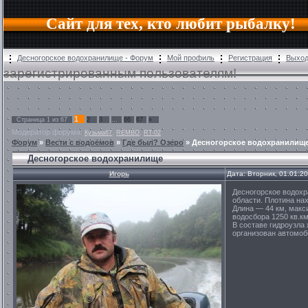
Сайт для тех, кто любит рыбалку!
Десногорское водохранилище - Форум
Мой профиль
Регистрация
Выхо
зарегистрированным пользователям!
1
Страница
1
из
67
2
3
…
66
67
»
Модератор форума:
,
,
Кузьма67
REMBO
RT-02
Форум
»
Вести с водоёмов
»
Где был? Озеро
»
Десногорское водохранилищ
Десногорское водохранилище
Игорь
Дата: Вторник, 01.01.2
Десногорское водохр
области. Плотина нах
Длина — 44 км, макс
водосбора 1250 кв.км
В составе гидроузла
организован автомоб