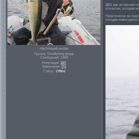
ДВХ нас встречает о
отплытия, которая ис
Практически на ощуп
погодка-новогоднего
Настоящий рыбак
Группа: Smolfishing group
Сообщений:
1488
Репутация:
107
Замечания:
0%
Статус:
Offline