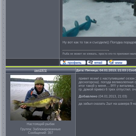
Ну вот как то так и съездили)) Погодка порадо
Рыба не может не клевать, просто кто-то приложил мало
zan1972
Дата: Пятница, 04.01.2013, 21:03 | Со
привет всем! с наступившим! сезон 2
десногорска). погода великолепная 
итог такой у меня.....9!!!! у витали
гр. домой привез 6 трех отпустил. оче
Добавлено
(04.01.2013, 21:03)
---------------------------------------------
да забыл сказать 2шт на шакера 9 н
Настоящий рыбак
Группа: Заблокированные
Сообщений:
357