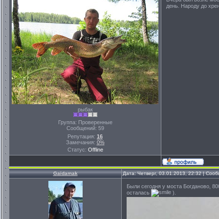
день. Народу до хре
рыбак
Группа: Проверенные
Сообщений:
59
Репутация:
16
Замечания:
0%
Статус:
Offline
Gaidamak
Дата: Четверг, 03.01.2013, 22:32 | Со
Были сегодня у моста Богданово, 80
осталась
).