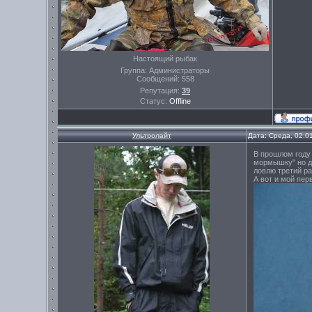
Настоящий рыбак
Группа: Администраторы
Сообщений:
558
Репутация:
39
Статус:
Offline
Ультролайт
Дата: Среда, 02.0
В прошлом году 
мормышку" но д
ловлю третий ра
А вот и мой пер