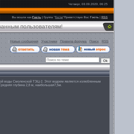
Четверг, 03.09.2020, 06:25
Вы вошли как
Гость
|
Группа
"
Гости
"
Приветствую Вас
Гость
|
RSS
ванным пользователям!
[
Новые сообщения
·
Участники
·
Правила форума
·
Поиск
·
RSS
]
кой воды Смоленской ТЭЦ-2. Этот водоем является излюбленным
 Средняя глубина 2,8 м, наибольшая7,5м.