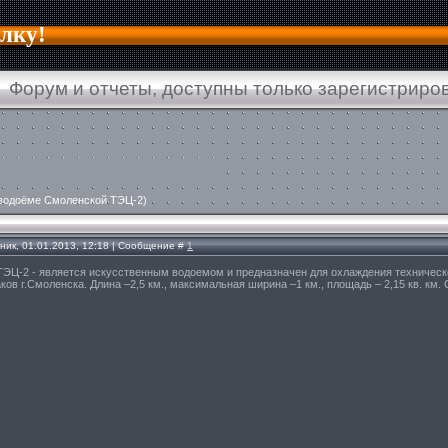
алку!
Форум и отчеты, доступны только зарегистриро
 водоёме Смоленской ТЭЦ-2)
ник, 01.01.2013, 12:18 | Сообщение #
1
ТЭЦ-2 - является искусственным водоемом и предназначен для охлаждения техничес
ков г.Смоленска. Длина –2,5 км., максимальная ширина –1 км., площадь – 2,15 кв. км.