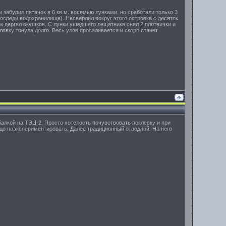
 забурил пятачок в 6 кв.м. восемью лунками. но сработали только 3
осреди водохранилища). Насверлил вокруг этого островка с десяток
м дергал окушков. С лунки ушедшего лещатника снял 2 плотвички и
овку тонула долго. Весь улов просаливается и скоро станет
алкой на ТЭЦ-2. Просто хотелость почувствовать поклевку и при
адо поэкспериментировать. Далее традиционный отводной. На него