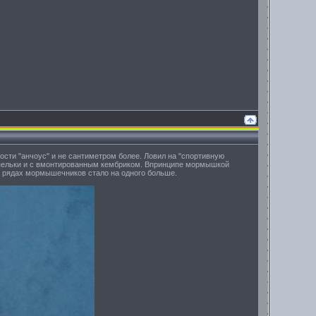
ости "анчоус" и не сантиметром более. Ловил на "спортивную
апельки и с вмонтированным кембриком. Впринципе мормышкой
о в рядах мормышечников стало на одного больше.