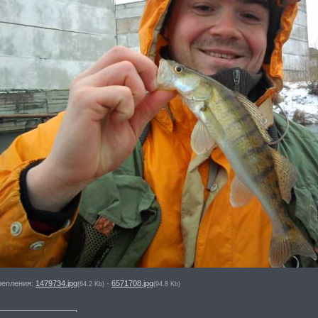
репления:
1479734.jpg
·
6571708.jpg
(64.2 Kb)
(94.8 Kb)