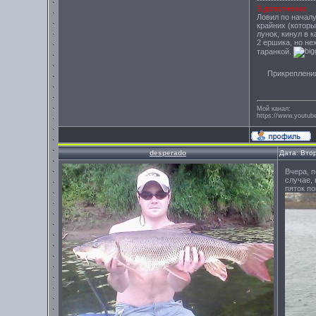
В дополнение
Ловил по началу
крайних (которы
лунок, кинул в 
2 ершика, но не
таранкой.
Прикреплени
Мой канал:
https://www.yout
desperado
Дата: Вто
Вчера, 
случае,
пяток по