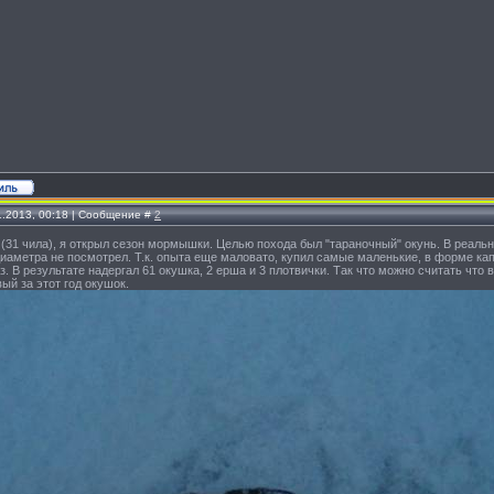
1.2013, 00:18 | Сообщение #
2
(31 чила), я открыл сезон мормышки. Целью похода был "тараночный" окунь. В реальн
иаметра не посмотрел. Т.к. опыта еще маловато, купил самые маленькие, в форме к
з. В результате надергал 61 окушка, 2 ерша и 3 плотвички. Так что можно считать чт
вый за этот год окушок.