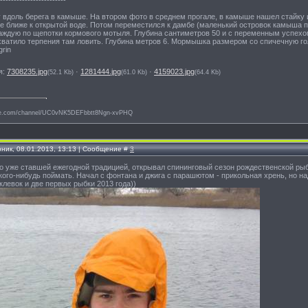
 вдоль берега в камыше. На втором фото в среднем прогале, в камыше нашел стайку и
е ближе к открытой воде. Потом переместился к дамбе (маленький островок камыша п
каждую по щепотки кормового мотыля. Глубина сантиметров 50 и с переменным успехо
хватило терпения там ловить. Глубина метров 6. Мормышка размером со спичечную гол
я:
7308235.jpg
·
1281444.jpg
·
4159023.jpg
(52.1 Kb)
(61.0 Kb)
(64.4 Kb)
ube.com/channel/UC0vNK5DEFbbtt8Ngn-xvPHQ
рник, 08.01.2013, 13:13 | Сообщение #
3
по уже ставшей ежегодной традицией, открывал спининговый сезон рождественской рыб
 кого-нибудь поймать. Начал с фонтана и джига с парашютом - прикольная хрень, но н
клевок и две первых рыбки 2013 года))