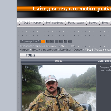
Сайт для тех, кто любит рыб
ТЭЦ-2 - Форум
Мой профиль
Регистрация
Выход
Вход
1
Страница
1
из
7
2
3
…
6
7
»
Модератор форума:
,
,
Кузьма67
REMBO
RT-02
Форум
»
Вести с водоёмов
»
Где был? Озеро
»
ТЭЦ-2
(Рыбалка на
ТЭЦ-2
Игорь
Дата: Втор
Водоем 
для рыба