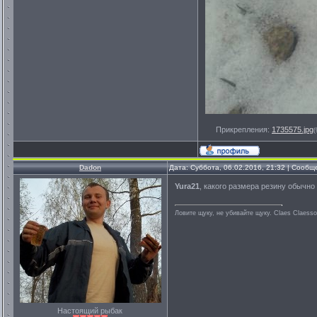
Прикрепления:
1735575.jpg
(
Dadon
Дата: Суббота, 06.02.2016, 21:32 | Сооб
Yura21
, какого размера резину обычн
Ловите щуку, не убивайте щуку. Сlaes Сlaess
Настоящий рыбак