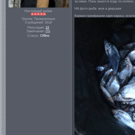
за ними. Пока зашел в воду по колено, 
НА фото рыба моя и девушки.
Настоящий рыбак
Кормил гринфишем карп-карась экзоти
Группа: Проверенные
Сообщений:
1618
Репутация:
22
Замечания:
0%
Статус:
Offline