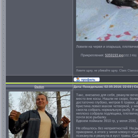
Ловили на червя и опарыша, плотвичк
Прикрепления:
5059193.jpg
(102.3 Kb)
Ловите щуку, не убивайте щуку. Сlaes Сlaess
Dadon
Дата: Понедельник, 02.05.2016, 22:03 | 
Такс, внезапно для себя, рванули веч
место вне косы. Нашли не скоро, более
достаточно глубоко, метров 6 травки,
Кристина ловил махом четверкой, у не
смогла собрать нормальную рыбу. Я же
неплохо собрала подлещика, плотвичку
почти всю рыбалку.
Вдвоем поймали 3910 гр, у меня 2590, 
Не обошлось без неприятностей. На р
прикормки, в итоге у меня клюнул под
психанула и рванула в куст травы. Сиж