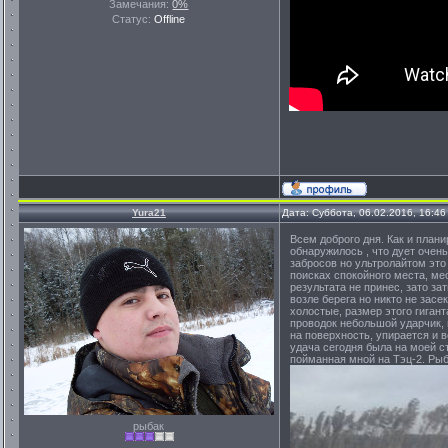
Замечания:
0%
Статус:
Offline
Yura21
Дата: Суббота, 06.02.2016, 16:4
Всем доброго дня. Как и плани
обнаружилось , что дует очен
забросов но ультролайтом это
поисках спокойного места, мес
результата не принес, зато за
возле берега но никто не засе
холостые, размер этого гигант
проводок небольшой ударчик, 
на поверхность, упирается и в
удача сегодня была на моей ст
пойманная мной на Тэц-2. Рыб
рыбак