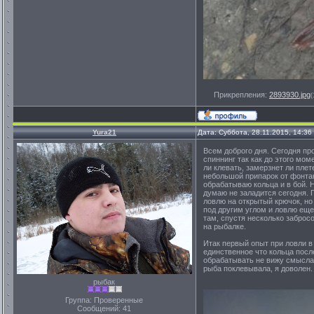
Прикрепления:
2893930.jpg
(
Yura21
Дата: Суббота, 28.11.2015, 14:3
Всем доброго дня. Сегодня пр
спиннинг так как до этого мом
ли клевать, замерзнет ли плет
небольшой припарок от фонтана
обрабатываю кольца и в бой. 
думаю не заладится сегодня. 
ловлю на открытый крючок, но
под другим углом и ловлю еще
там, спустя несколько забросо
на рыбалке.
Итак первый опыт при ловли в
единственное что кольца посл
обрабатывать не вижу смысла, 
рыба поклевывала, я доволен.
рыбак
Группа: Проверенные
Сообщений:
41