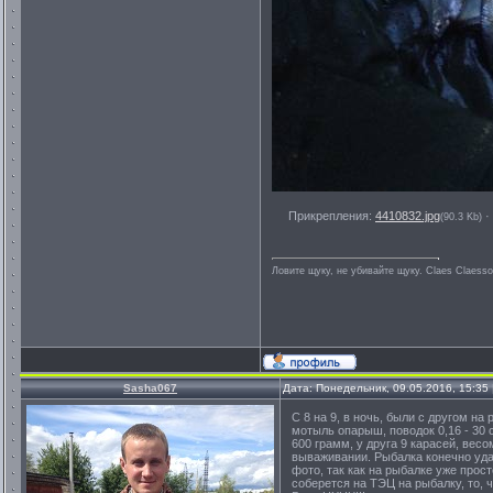
Прикрепления:
4410832.jpg
·
(90.3 Kb)
Ловите щуку, не убивайте щуку. Сlaes Сlaess
Sasha067
Дата: Понедельник, 09.05.2016, 15:35
С 8 на 9, в ночь, были с другом на
мотыль опарыш, поводок 0,16 - 30 
600 грамм, у друга 9 карасей, весо
вываживании. Рыбалка конечно удал
фото, так как на рыбалке уже прос
соберется на ТЭЦ на рыбалку, то, ч