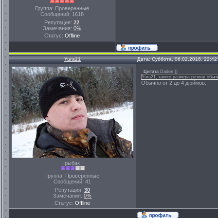
Группа: Проверенные
Сообщений:
1618
Репутация:
22
Замечания:
0%
Статус:
Offline
Yura21
Дата: Суббота, 06.02.2016, 22:4
Цитата
Dadon
(
)
Yura21, какого размера резину обы
Обычно от 2 до 4 дюймов.
рыбак
Группа: Проверенные
Сообщений:
41
Репутация:
30
Замечания:
0%
Статус:
Offline