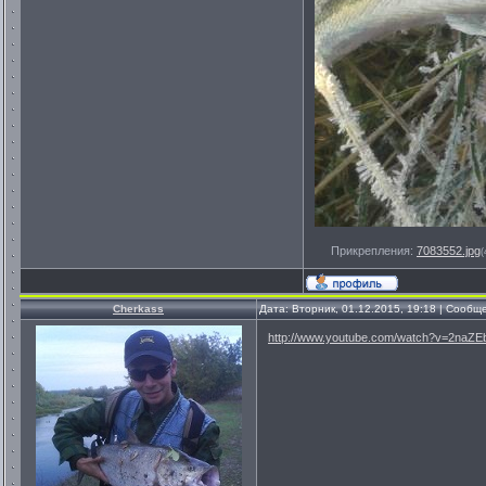
Прикрепления:
7083552.jpg
(
Cherkass
Дата: Вторник, 01.12.2015, 19:18 | Сооб
http://www.youtube.com/watch?v=2naZ