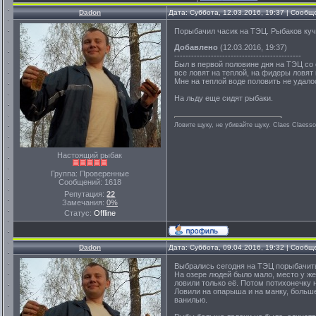
Dadon
Дата: Суббота, 12.03.2016, 19:37 | Сооб
Порыбачил часик на ТЭЦ. Рыбаков куча,
Добавлено
(12.03.2016, 19:37)
---------------------------------------------
Был в первой половине дня на ТЭЦ со 
все ловят на теплой, на фидеры ловят
Мне на теплой воде половить не удало
На льду еще сидят рыбаки.
Ловите щуку, не убивайте щуку. Сlaes Сlaess
Настоящий рыбак
Группа: Проверенные
Сообщений:
1618
Репутация:
22
Замечания:
0%
Статус:
Offline
Dadon
Дата: Суббота, 09.04.2016, 19:32 | Сооб
Выбрались сегодня на ТЭЦ порыбачить.
На озере людей было мало, место у же
ловили только её. Потом потихонечку 
Ловили на опарыша и на манку, больше
ванилью.