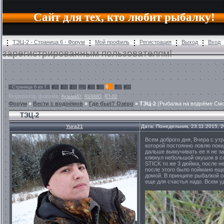
Сайт для тех, кто любит рыбалку!
ТЭЦ-2 - Страница 6 - Форум
Мой профиль
Регистрация
Выход
Вход
зарегистрированным пользователям!
6
Страница
6
из
7
«
1
2
…
4
5
7
»
Модератор форума:
,
,
Кузьма67
REMBO
RT-02
Форум
»
Вести с водоёмов
»
Где был? Озеро
»
ТЭЦ-2
(Рыбалка на водоёме См
ТЭЦ-2
Yura21
Дата: Понедельник, 23.11.2015, 
Всем доброго дня, Вчера с утр
которой постоянно ловлю покид
дальше вымучивать ее я не за
клюнул небольшой окушок в сл
STICK то же 3 дюйма, после не
после этого было поймано еще
домой. В принципе рыбалкой о
еще для счастья надо. Всем у