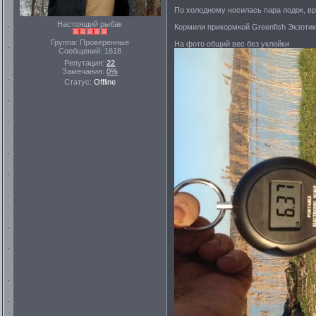
По холодному носилась пара лодок, вро
Настоящий рыбак
Кормили прикормкой Greenfish Экзотик
Группа: Проверенные
На фото общий вес без уклейки
Сообщений:
1618
Репутация:
22
Замечания:
0%
Статус:
Offline