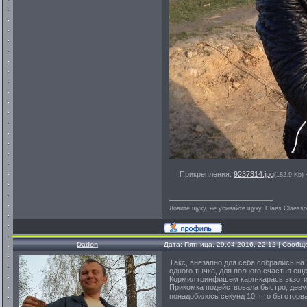
Прикрепления:
9237314.jpg
(182.9 Kb)
Ловите щуку, не убивайте щуку. Сlaes Сlaess
Dadon
Дата: Пятница, 29.04.2016, 22:12 | Сооб
Такс, внезапно для себя собрались на
одного тычка, для полного счастья ещ
Кормил гринфишем карп-карась экзоти
Прикомка подействовала быстро, девуш
понадобилось секунд 10, что бы оторва