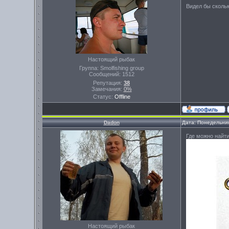
Видел бы скольк
Настоящий рыбак
Группа: Smolfishing group
Сообщений:
1512
Репутация:
38
Замечания:
0%
Статус:
Offline
Dadon
Дата: Понедельник
Где можно найт
Настоящий рыбак