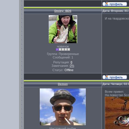
Dmitry_BDS
Дата: Вторник, 31
И на твардовско
новичок
Группа: Проверенные
Сообщений:
1
Репутация:
0
Замечания:
0%
Статус:
Offline
Demon
Дата: Четверг, 02
Всем привет.
На повестке Sco
Настоящий рыбак