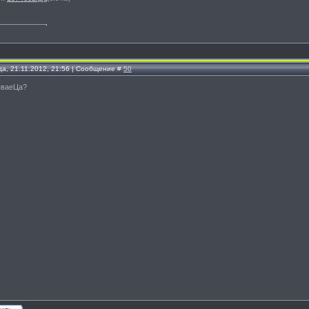
да, 21.11.2012, 21:56 | Сообщение #
50
ываеЦа?