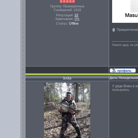
Группа: Проверенные
Сообщений:
1618
Репутация:
22
Замечания:
0%
Статус:
Offline
Прикреплени
Ловите щуку, не уб
leyka
Дата: Понедельник
У дяди Вовы в м
пользуюсь.