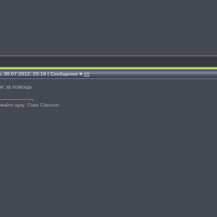
, 30.07.2012, 20:19 | Сообщение #
46
е за помощь
ивайте щуку. Сlaes Сlaesson