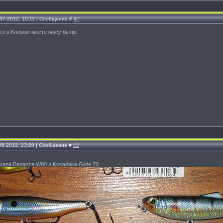
.07.2012, 10:11 | Сообщение #
47
го в Клевом месте масу были.
.08.2012, 23:20 | Сообщение #
48
rana Bananza W90 и Kosadaka Glide 70.