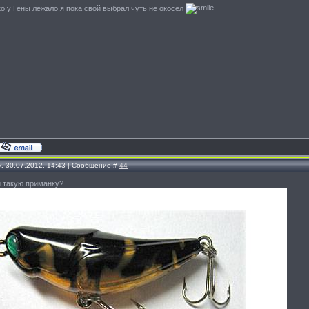
о у Гены лежало,я пока свой выбрал чуть не окосел
, 30.07.2012, 14:43 | Сообщение #
44
и такую приманку?