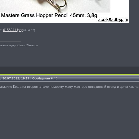
я:
6158241.jpeg
(39.4 Kb)
ивайте щуку. Сlaes Сlaesson
, 30.07.2012, 19:17 | Сообщение #
45
агазине Кеша на втором этаже помоему масу мастерс есть,целый стенд и цены как на