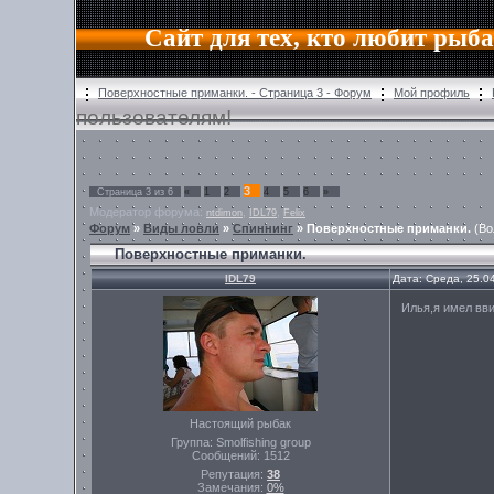
Сайт для тех, кто любит рыб
Поверхностные приманки. - Страница 3 - Форум
Мой профиль
пользователям!
3
Страница
3
из
6
«
1
2
4
5
6
»
Модератор форума:
,
,
ntdimon
IDL79
Felix
Форум
»
Виды ловли
»
Спиннинг
»
Поверхностные приманки.
(Во
Поверхностные приманки.
IDL79
Дата: Среда, 25.0
Илья,я имел вви
Настоящий рыбак
Группа: Smolfishing group
Сообщений:
1512
Репутация:
38
Замечания:
0%