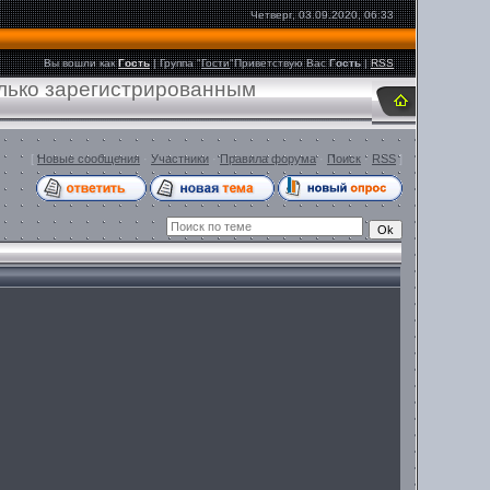
Четверг, 03.09.2020, 06:33
Вы вошли как
Гость
|
Группа
"
Гости
"
Приветствую Вас
Гость
|
RSS
олько зарегистрированным
[
Новые сообщения
·
Участники
·
Правила форума
·
Поиск
·
RSS
]