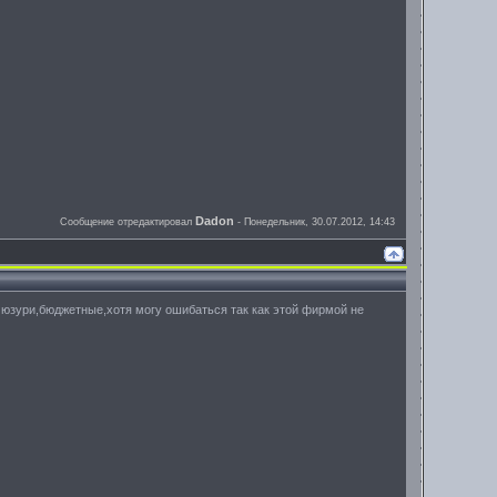
Dadon
Сообщение отредактировал
-
Понедельник, 30.07.2012, 14:43
 юзури,бюджетные,хотя могу ошибаться так как этой фирмой не