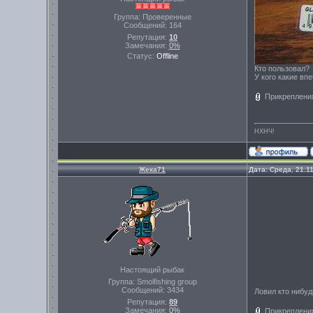
Группа: Проверенные
Сообщений:
164
Репутация:
10
Замечания:
0%
Статус:
Offline
Кто пользовал?
У кого какие вп
Прикреплени
НХНЧ!
Жека71
Дата: Среда, 21.1
Настоящий рыбак
Группа: Smolfishing group
Сообщений:
3434
Ловил кто нибу
Репутация:
89
Замечания:
0%
Прикреплени