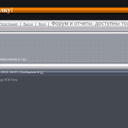
алку!
Форум и отчеты, доступны т
Регистрация
Выход
Вход
лкер,поппер и т.д.)
4.2012, 08:37 | Сообщение #
41
ду КГВ Гену.