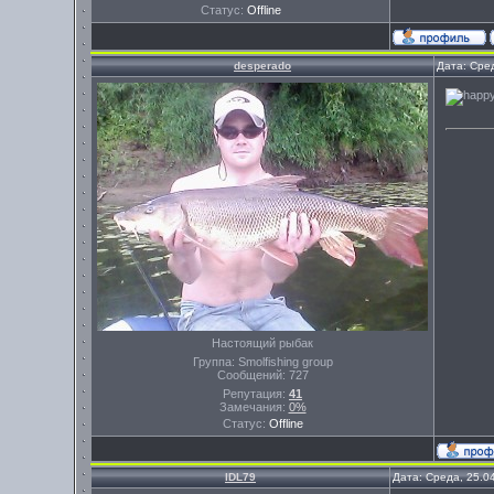
Статус:
Offline
desperado
Дата: Сре
Настоящий рыбак
Группа: Smolfishing group
Сообщений:
727
Репутация:
41
Замечания:
0%
Статус:
Offline
IDL79
Дата: Среда, 25.0