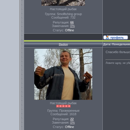
Настоящий рыбак
Группа: Smolfishing group
Сообщений:
732
Репутация:
66
Замечания:
0%
Статус:
Offline
Dadon
Дата: Понедельник
Спасибо большо
Ловите щуку, не уб
Настоящий рыбак
Группа: Проверенные
Сообщений:
1618
Репутация:
22
Замечания:
0%
Статус:
Offline