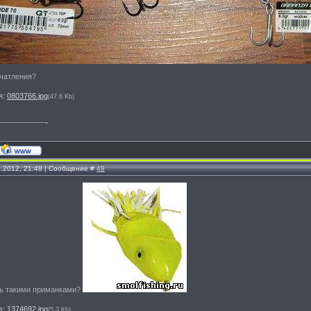
ечатления?
я:
0803766.jpg
(47.6 Kb)
1.2012, 21:48 | Сообщение #
49
дь такими приманками?
я:
1374692.jpg
(5.3 Kb)