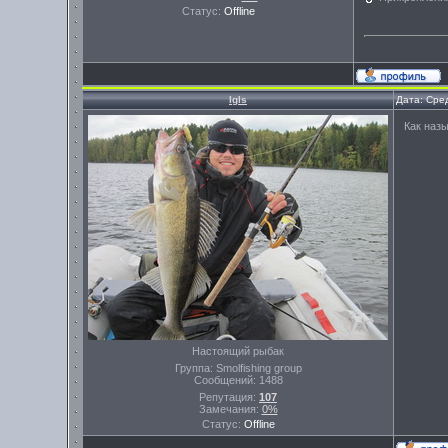
Статус:
Offline
Igls
Дата: Сре
Как наз
Настоящий рыбак
Группа: Smolfishing group
Сообщений:
1488
Репутация:
107
Замечания:
0%
Статус:
Offline