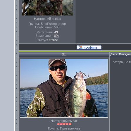
Настоящий рыбак
Группа: Smolfishing group
Сообщений:
508
Репутация:
49
Замечания:
0%
Статус:
Offline
NIL
Дата: Понедел
Котяра, не п
Настоящий рыбак
Группа: Проверенные