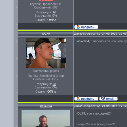
Группа: Проверенные
Сообщений:
897
Репутация:
46
Замечания:
0%
Статус:
Offline
IDL79
Дата: Воскресенье, 24.05.2015, 16:0
макс664
, с паролонкой намного 
Настоящий рыбак
Группа: Smolfishing group
Сообщений:
1512
Репутация:
38
Замечания:
0%
Статус:
Offline
макс664
Дата: Воскресенье, 24.05.2015, 17:1
IDL79
, все в порядке))))
Пардон!!!за мой французский!!!