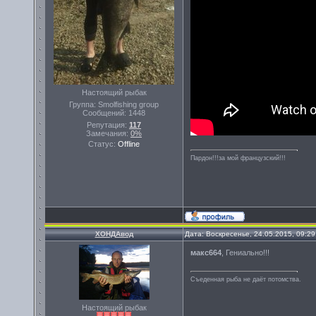
Настоящий рыбак
Группа: Smolfishing group
Сообщений:
1448
Репутация:
117
Замечания:
0%
Статус:
Offline
Пардон!!!за мой французский!!!
ХОНДАвод
Дата: Воскресенье, 24.05.2015, 09:2
макс664
, Гениально!!!
Съеденная рыба не даёт потомства.
Настоящий рыбак