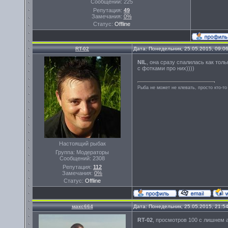
Сообщений:
225
Репутация:
49
Замечания:
0%
Статус:
Offline
RT-02
Дата: Понедельник, 25.05.2015, 09:0
NIL
, она сразу спалилась как толь
с фотками про них))))
Рыба не может не клевать, просто кто-то
Настоящий рыбак
Группа: Модераторы
Сообщений:
2308
Репутация:
112
Замечания:
0%
Статус:
Offline
макс664
Дата: Понедельник, 25.05.2015, 21:5
RT-02
, просмотров 100 с лишнем а