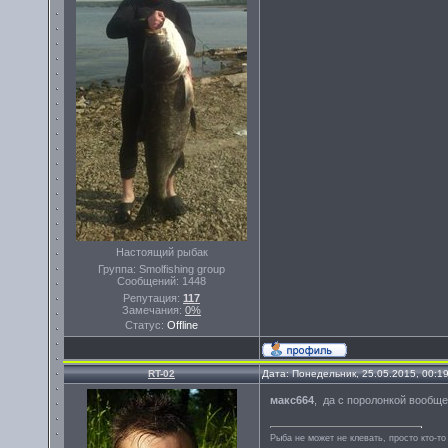
Настоящий рыбак
Группа: Smolfishing group
Сообщений:
1448
Репутация:
117
Замечания:
0%
Статус:
Offline
RT-02
Дата: Понедельник, 25.05.2015, 00:1
макс664
, да с поролонкой вообще
Рыба не может не клевать, просто кто-то