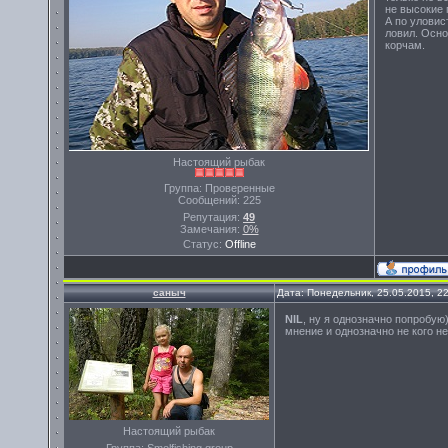
не высокие 
А по уловис
ловил. Осно
корчам.
Настоящий рыбак
Группа: Проверенные
Сообщений:
225
Репутация:
49
Замечания:
0%
Статус:
Offline
саныч
Дата: Понедельник, 25.05.2015, 2
NIL
, ну я однозначно попробую)
мнение и однозначно не кого н
Настоящий рыбак