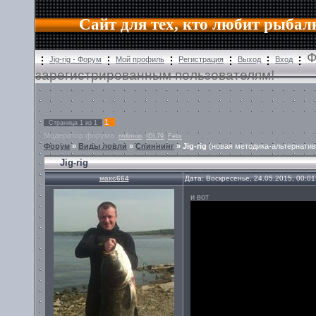
Сайт для тех, кто любит рыбал
Ф
Jig-rig - Форум
Мой профиль
Регистрация
Выход
Вход
зарегистрированным пользователям!
1
Страница
1
из
1
Модератор форума:
,
,
ntdimon
IDL79
Felix
Форум
»
Виды ловли
»
Спиннинг
»
Jig-rig
(новая методика-альтернатив
Jig-rig
макс664
Дата: Воскресенье, 24.05.2015, 00:0
и вот