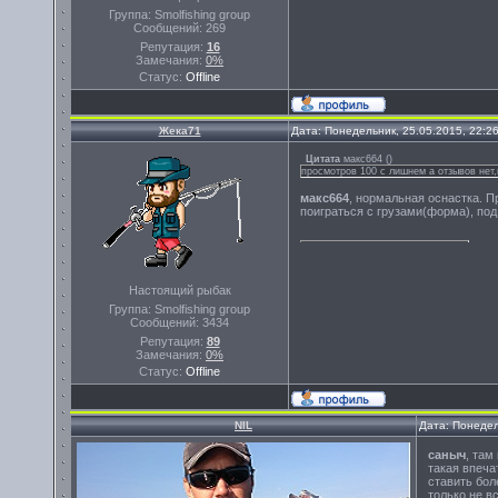
Группа: Smolfishing group
Сообщений:
269
Репутация:
16
Замечания:
0%
Статус:
Offline
Жека71
Дата: Понедельник, 25.05.2015, 22:2
Цитата
макс664
(
)
просмотров 100 с лишнем а отзывов нет,
макс664
, нормальная оснастка. П
поиграться с грузами(форма), под
Настоящий рыбак
Группа: Smolfishing group
Сообщений:
3434
Репутация:
89
Замечания:
0%
Статус:
Offline
NIL
Дата: Понедел
саныч
, там
такая впеча
ставить бол
только не в