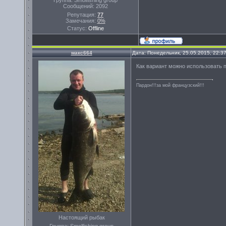
Группа: Smolfishing group
Сообщений:
2092
Репутация:
77
Замечания:
0%
Статус:
Offline
макс664
Дата: Понедельник, 25.05.2015, 22:3
Как вариант можно использовать
Пардон!!!за мой французский!!!
Настоящий рыбак