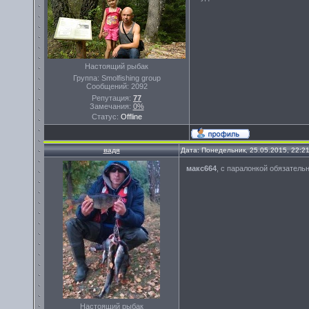
Настоящий рыбак
Группа: Smolfishing group
Сообщений:
2092
Репутация:
77
Замечания:
0%
Статус:
Offline
вадя
Дата: Понедельник, 25.05.2015, 22:2
макс664
, с паралонкой обязатель
Настоящий рыбак