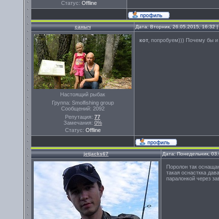
Статус:
Offline
саныч
Дата: Вторник, 26.05.2015, 16:32
кот
, попробуем))) Почему бы и 
Настоящий рыбак
Группа: Smolfishing group
Сообщений:
2092
Репутация:
77
Замечания:
0%
Статус:
Offline
jetjacks67
Дата: Понедельник, 03
Поролон так оснащаю
такая оснасткка дав
паралонкой через за