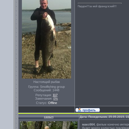
Пардон!!!за мой французский!!!
Настоящий рыбак
Группа: Smolfishing group
Сообщений:
1448
Репутация:
117
Замечания:
0%
Статус:
Offline
саныч
Дата: Понедельник, 25.05.2015, 2
макс664
, фильм конечно инте
будет много холостых поклёвок!