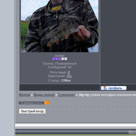
рыбак
Группа: Проверенные
Сообщений:
58
Репутация:
2
Замечания:
0%
Статус:
Offline
Форум
»
Виды ловли
»
Спиннинг
»
Jig-rig
(новая методика-альтернатив
1
Страница
1
из
1
Бесп