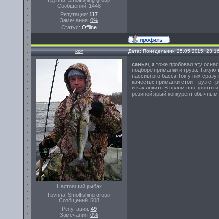
Группа: Smolfishing group
Сообщений:
1448
Репутация:
117
Замечания:
0%
Статус:
Offline
кот
Дата: Понедельник, 25.05.2015, 23:1
саныч
, я тоже пробовал эту осна
подборе приманки и груза. Такую 
пассивного басса.Ток у них сразу
качестве приманки стоит груз с т
и как ловить.В целом всё просто 
резиной ярый конкурент обычны
Настоящий рыбак
Группа: Smolfishing group
Сообщений:
508
Репутация:
49
Замечания:
0%