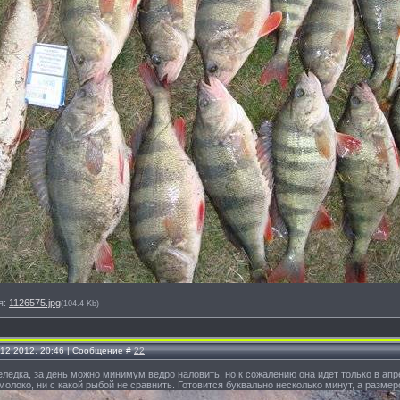
я:
1126575.jpg
(104.4 Kb)
.12.2012, 20:46 | Сообщение #
22
еледка, за день можно минимум ведро наловить, но к сожалению она идет только в апр
 молоко, ни с какой рыбой не сравнить. Готовится буквально несколько минут, а разме