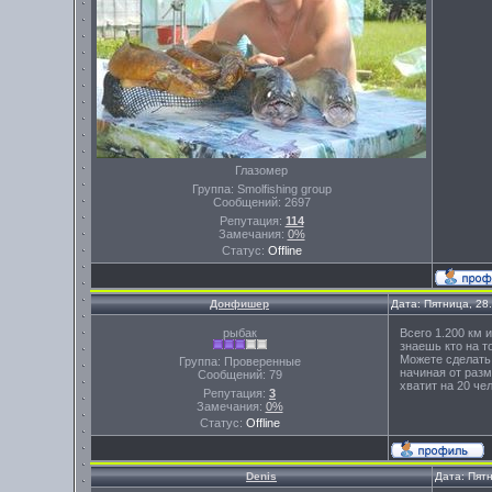
Глазомер
Группа: Smolfishing group
Сообщений:
2697
Репутация:
114
Замечания:
0%
Статус:
Offline
Донфишер
Дата: Пятница, 28
рыбак
Всего 1.200 км 
знаешь кто на то
Можете сделать 
Группа: Проверенные
начиная от разм
Сообщений:
79
хватит на 20 че
Репутация:
3
Замечания:
0%
Статус:
Offline
Denis
Дата: Пят