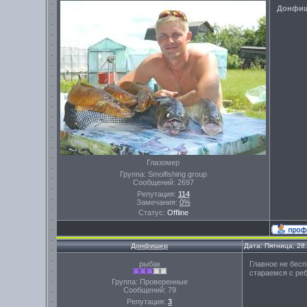
Донфи
Глазомер
Группа: Smolfishing group
Сообщений:
2697
Репутация:
114
Замечания:
0%
Статус:
Offline
Донфишер
Дата: Пятница, 28
рыбак
Главное не бесп
стараемся с реб
Группа: Проверенные
Сообщений:
79
Репутация:
3