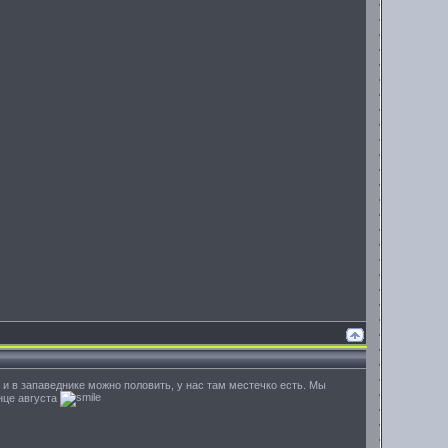
то и в запаведнике можно половить, у нас там местечко есть. Мы
онце августа