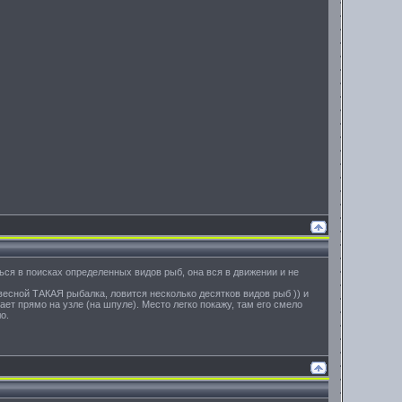
ться в поисках определенных видов рыб, она вся в движении и не
весной ТАКАЯ рыбалка, ловится несколько десятков видов рыб )) и
вает прямо на узле (на шпуле). Место легко покажу, там его смело
о.