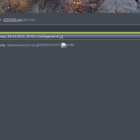
я:
3254495.jpg
(148.9 Kb)
ница, 28.12.2012, 20:51 | Сообщение #
23
шер
, прикольно,все на ДОН!!!!!!!!!!!!!!!!!!