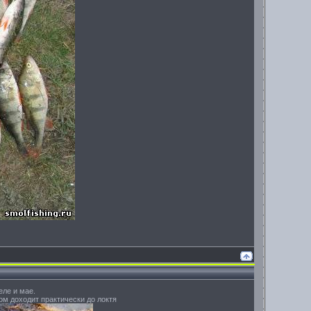
еле и мае.
ром доходит практически до локтя