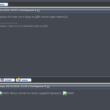
.12.2012, 20:57 | Сообщение #
24
думал об этом что я буду на ДВХ летом один ловить)))
левать, просто кто-то приложил мало усилий...
ница, 28.12.2012, 21:02 | Сообщение #
25
Фигу,я летом по твоих сударей припрусь.