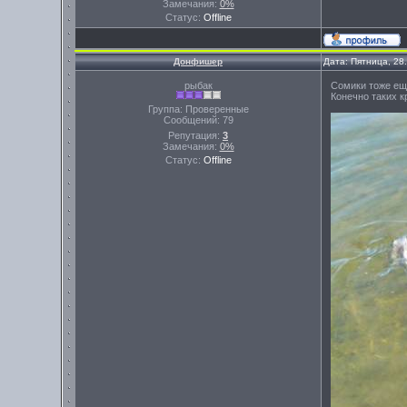
Замечания:
0%
Статус:
Offline
Донфишер
Дата: Пятница, 28
рыбак
Сомики тоже ещ
Конечно таких к
Группа: Проверенные
Сообщений:
79
Репутация:
3
Замечания:
0%
Статус:
Offline