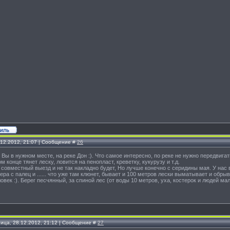
.12.2012, 21:07 | Сообщение #
26
и Вы в нужном месте, на реке Дон :). Что самое интересно, по реке не нужно передвига
м конце тянет леску, ловится на пенопласт, креветку, кукурузу и т.д.
совместный выезд и не так накладно будет, Но лучше конечно с серидины мая. У нас 
ера с палец и ...... что уже там клюнет, бывает и 100 метров лески выматывает и обры
ловек :). Берег песчянный, за спиной лес (от воды 10 метров, уха, костерок и людей мал
ница, 28.12.2012, 21:12 | Сообщение #
27