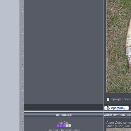
Прикреплени
Донфишер
Дата: Пятница, 28
рыбак
А вот Донская с
Мясо у нее, как
Группа: Проверенные