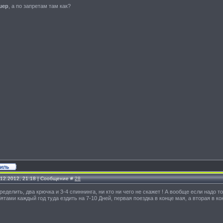
шер
, а по запретам там как?
.12.2012, 21:18 | Сообщение #
28
ределить, два крючка и 3-4 спиннинга, ни кто ни чего не скажет ! А вообще если надо 
ятами каждый год туда ездить на 7-10 Дней, первая поездка в конце мая, а вторая в к