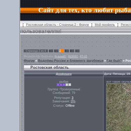
Сайт для тех, кто любит рыб
Ростовская область - Страница 2 - Форум
Мой профиль
Регист
пользователям!
2
Страница
2
из
4
«
1
3
4
»
Модератор форума:
,
,
Кузьма67
REMBO
RT-02
Форум
»
Водоёмы России и ближнего зарубежья
»
Где был?
»
Рос
Ростовская область
Донфишер
Дата: Пятница, 28
рыбак
вот такие окун
Группа: Проверенные
Сообщений:
79
Репутация:
3
Замечания:
0%
Статус:
Offline