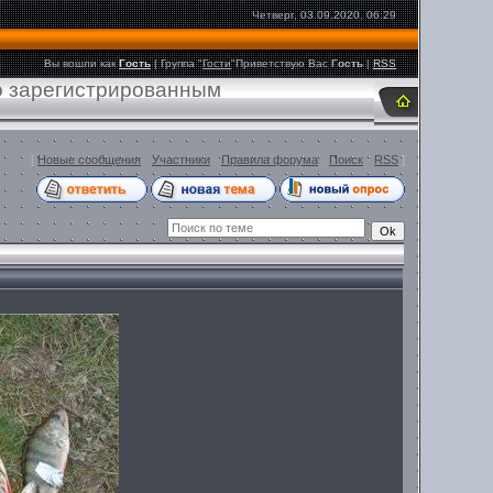
Четверг, 03.09.2020, 06:29
Вы вошли как
Гость
|
Группа
"
Гости
"
Приветствую Вас
Гость
|
RSS
ко зарегистрированным
[
Новые сообщения
·
Участники
·
Правила форума
·
Поиск
·
RSS
]