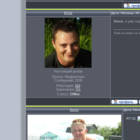
RT-02
Дата: Пятница, 28
Denis
, я уже по
Рыба не может не к
Настоящий рыбак
Группа: Модераторы
Сообщений:
2308
Репутация:
112
Замечания:
0%
Статус:
Offline
Denis
Дата: Пят
RT-02
,