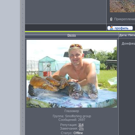
Прикреплени
Denis
Дата: Пят
Донфи
Глазомер
Группа: Smolfishing group
Сообщений:
2697
Репутация:
114
Замечания:
0%
Статус:
Offline