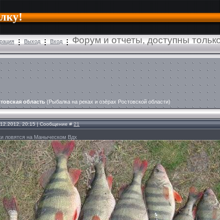
алку!
Форум и отчеты, доступны толь
рация
Выход
Вход
товская область
(Рыбалка на реках и озёрах Ростовской области)
.12.2012, 20:15 | Сообщение #
21
ьки ловятся на Маныческом Вдх