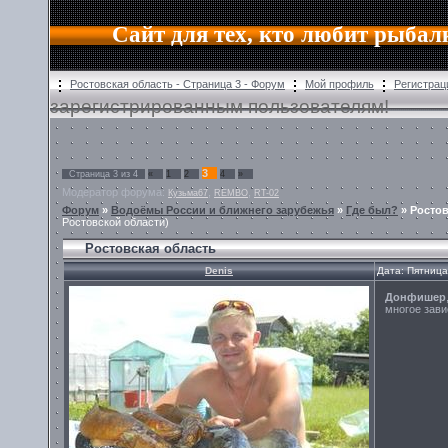
Сайт для тех, кто любит рыбал
Ростовская область - Страница 3 - Форум
Мой профиль
Регистрац
зарегистрированным пользователям!
3
Страница
3
из
4
«
1
2
4
»
Модератор форума:
,
,
Кузьма67
REMBO
RT-02
Форум
»
Водоёмы России и ближнего зарубежья
»
Где был?
»
Ростов
Ростовской области)
Ростовская область
Denis
Дата: Пятница
Донфишер
многое зави