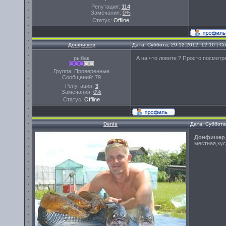
Репутация:
114
Замечания:
0%
Статус:
Offline
Донфишер
Дата: Суббота, 29.12.2012, 12:10 | 
рыбак
А на что ловите ? Просто посмотр
Группа: Проверенные
Сообщений:
79
Репутация:
3
Замечания:
0%
Статус:
Offline
Denis
Дата: Суббота
Донфишер
местная,кус