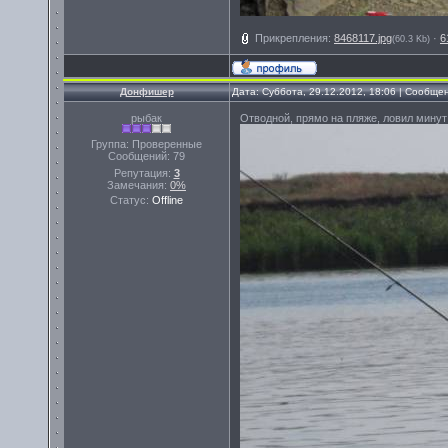
Прикрепления:
8468117.jpg
·
6
(60.3 Kb)
Донфишер
Дата: Суббота, 29.12.2012, 18:06 | Сообще
рыбак
Отводной, прямо на пляже, ловил минут
Группа: Проверенные
Сообщений:
79
Репутация:
3
Замечания:
0%
Статус:
Offline