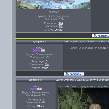
Глазомер
Группа: Smolfishing group
Сообщений:
2697
Репутация:
114
Замечания:
0%
Статус:
Offline
Донфишер
Дата: Суббота, 29.12.2012, 17:28 | 
рыбак
Ни хрена ! А креветки где водятся ?
Группа: Проверенные
Сообщений:
79
Репутация:
3
Замечания:
0%
Статус:
Offline
Донфишер
Дата: Суббота, 29.12.2012, 18:04 | Сообще
рыбак
Вся рыба была отпущен, толстый уехал 
Группа: Проверенные
Сообщений:
79
Репутация:
3
Замечания:
0%
Статус:
Offline