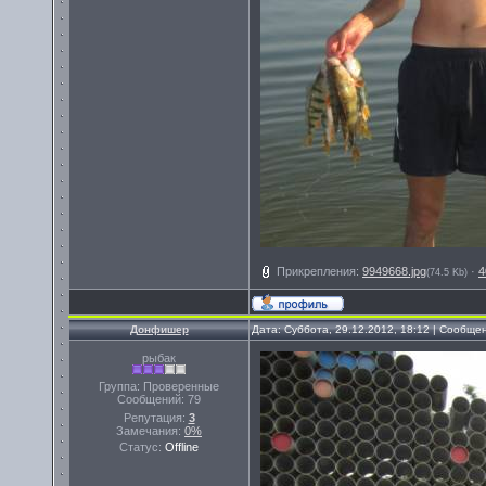
Прикрепления:
9949668.jpg
·
4
(74.5 Kb)
Донфишер
Дата: Суббота, 29.12.2012, 18:12 | Сообще
рыбак
Группа: Проверенные
Сообщений:
79
Репутация:
3
Замечания:
0%
Статус:
Offline