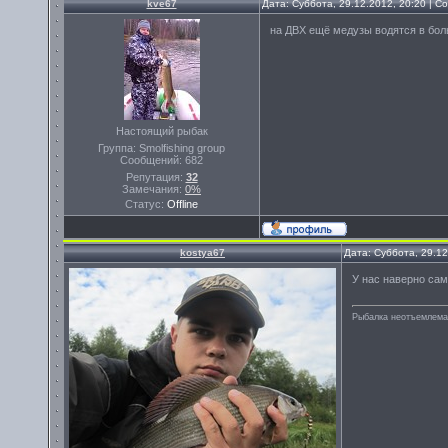
kve67
Дата: Суббота, 29.12.2012, 20:20 | 
на ДВХ ещё медузы водятся в бо
Настоящий рыбак
Группа: Smolfishing group
Сообщений:
682
Репутация:
32
Замечания:
0%
Статус:
Offline
kostya67
Дата: Суббота, 29.1
У нас наверно сам
Рыбалка неотъемлема