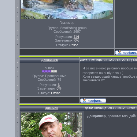
Глазомер
Группа: Smolfishing group
Сообщений:
2697
Репутация:
114
Замечания:
0%
Статус:
Offline
Донфишер
Дата: Пятница, 28.12.2012, 23:42 | 
рыбак
Я за весеннюю рыбалку вообще 
говорится на рыбу плюнь)
Группа: Проверенные
Хотя вездесущий карась, вообще ло
Сообщений:
79
закончится ////
Репутация:
3
Замечания:
0%
Статус:
Offline
фишмен
Дата: Пятница, 28.12.2012, 23:59
Донфишер
, Красота! Клондайк