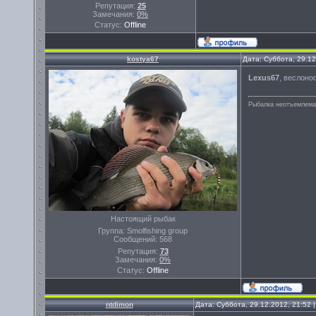
Репутация:
25
Замечания:
0%
Статус:
Offline
kostya67
Дата: Суббота, 29.1
Lexus67
, веслоно
Рыбалка неотъемлема
Настоящий рыбак
Группа: Smolfishing group
Сообщений:
568
Репутация:
73
Замечания:
0%
Статус:
Offline
ntdimon
Дата: Суббота, 29.12.2012, 21:52