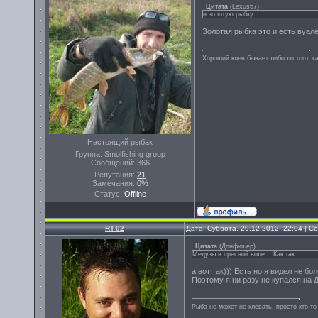
Цитата
(
Lexus67
)
и золотую рыбку
Золотая рыбка это и есть вуале
Хороший клев бывает либо до того, ка
Настоящий рыбак
Группа: Smolfishing group
Сообщений:
366
Репутация:
21
Замечания:
0%
Статус:
Offline
RT-02
Дата: Суббота, 29.12.2012, 22:04 | 
Цитата
(
Донфишер
)
Медузы в пресной воде... Как так
а вот так))) Есть но я видел не бо
Поэтому я ни разу не купался на 
Рыба не может не клевать, просто кто-то