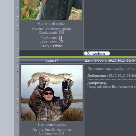
Настоящий рыбак
Группа: Smolfishing group
Сообщений:
366
Репутация:
21
Замечания:
0%
Статус:
Offline
Lexus67
Дата: Суббота, 29.12.2012, 21:4
Про веслоноса незабудте и зо
Добавлено
(29.12.2012, 21:40)
----------------------------------------
Донфишер
,
полистай темы Десногорское 
Настоящий рыбак
Группа: Smolfishing group
Сообщений:
261