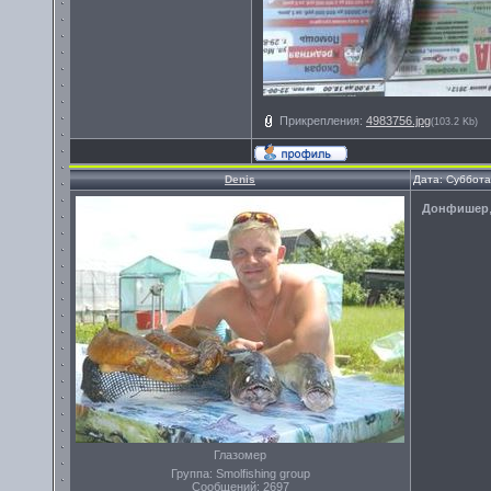
Прикрепления:
4983756.jpg
(103.2 Kb)
Denis
Дата: Суббота
Донфишер
Глазомер
Группа: Smolfishing group
Сообщений:
2697