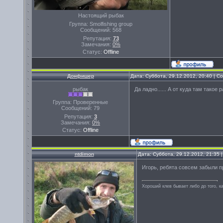
Настоящий рыбак
Группа: Smolfishing group
Сообщений:
568
Репутация:
73
Замечания:
0%
Статус:
Offline
Донфишер
Дата: Суббота, 29.12.2012, 20:40 | 
рыбак
Да ладно...... А от куда там такое
Группа: Проверенные
Сообщений:
79
Репутация:
3
Замечания:
0%
Статус:
Offline
ntdimon
Дата: Суббота, 29.12.2012, 21:35
Игорь, ребята совсем забыли п
Хороший клев бывает либо до того, ка