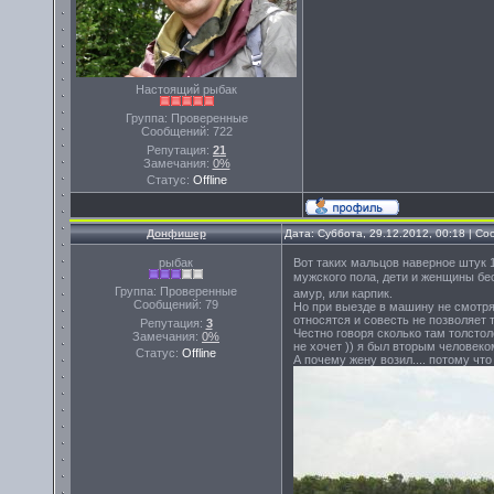
Настоящий рыбак
Группа: Проверенные
Сообщений:
722
Репутация:
21
Замечания:
0%
Статус:
Offline
Донфишер
Дата: Суббота, 29.12.2012, 00:18 | С
рыбак
Вот таких мальцов наверное штук 1
мужского пола, дети и женщины б
Группа: Проверенные
амур, или карпик.
Сообщений:
79
Но при выезде в машину не смотрят
относятся и совесть не позволяет
Репутация:
3
Честно говоря сколько там толстол
Замечания:
0%
не хочет )) я был вторым человеком
Статус:
Offline
А почему жену возил.... потому что