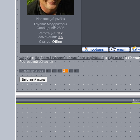
Настоящий рыбак
Группа: Модераторы
Сообщений:
2308
Репутация:
112
Замечания:
0%
Статус:
Offline
Форум
»
Водоёмы России и ближнего зарубежья
»
Где был?
»
Ростов
Ростовской области)
3
Страница
3
из
4
«
1
2
4
»
Бесп