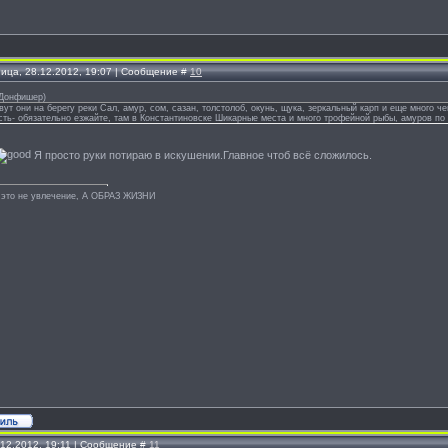
ница, 28.12.2012, 19:07 | Сообщение #
10
Донфишер
)
т они на берегу реки Сал, амур, сом, сазан, толстолоб, окунь, щука, зеркальный карп и еще много че
ть- обязательно езжайте, там в Константиновске Шикарные места и много трофейной рыбы, амуров по 25 
Я просто руки потираю в искушении.Главное чтоб всё сложилось.
 это не увлечение, А ОБРАЗ ЖИЗНИ
.12.2012, 19:11 | Сообщение #
11