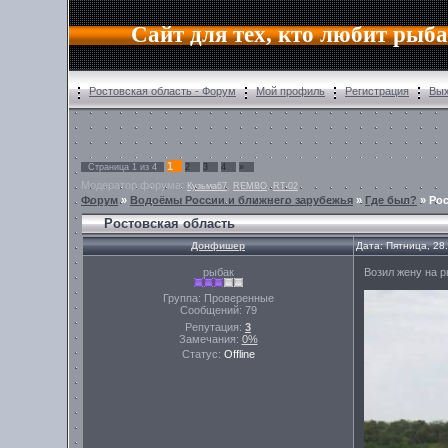
Сайт для тех, кто любит рыб
Ростовская область - Форум
Мой профиль
Регистрация
Вы
1
Страница
1
из
4
2
3
4
»
Модератор форума:
,
,
Кузьма67
REMBO
RT-02
Форум
»
Водоёмы России и ближнего зарубежья
»
Где был?
»
Рос
Ростовская область
Донфишер
Дата: Пятница, 28
рыбак
Возил жену на р
Группа: Проверенные
Сообщений:
79
Репутация:
3
Замечания:
0%
Статус:
Offline