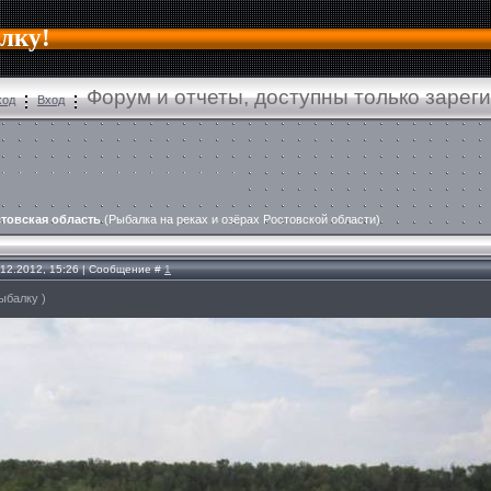
алку!
Форум и отчеты, доступны только зарег
ход
Вход
товская область
(Рыбалка на реках и озёрах Ростовской области)
.12.2012, 15:26 | Сообщение #
1
ыбалку )