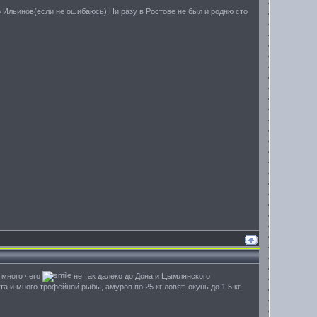
р Ильинов(если не ошибаюсь).Ни разу в Ростове не был и родню сто
е много чего
не так далеко до Дона и Цымлянского
и много трофейной рыбы, амуров по 25 кг ловят, окунь до 1.5 кг,