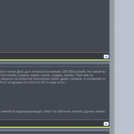
(не считая Дон) да и оплата в основном 100-300 рублей. Но зимой во
олстолоба, сазана, карпа, окуня, судака, плотву. При чем на
е морозы на отвесное блеснение ловят диких сазанов, в основном от
5 кг, но думаю что килл по 20 ть еще есть )
ные зимой на водохранилищах ловят на обычные летние удочки, прямо