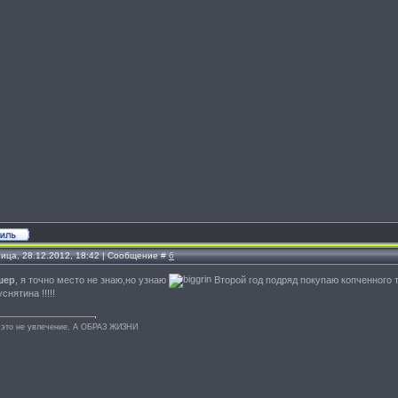
ница, 28.12.2012, 18:42 | Сообщение #
6
шер
, я точно место не знаю,но узнаю
Второй год подряд покупаю копченного 
снятина !!!!!
 это не увлечение, А ОБРАЗ ЖИЗНИ