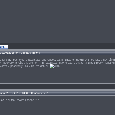
.12.2012, 18:34 | Сообщение #
4
 клюют, просто есть два вида толстолоба, один питается ростительностью, а другой о
ой проблему впоймать его нет :). В наши края нужно ехать в мае, или во второй половин
еста и расскажу, как и на что ловить
ница, 28.12.2012, 18:40 | Сообщение #
5
шер
, а зимой будет клевать???