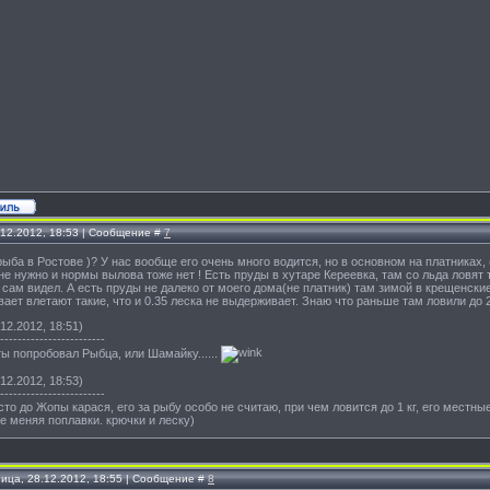
.12.2012, 18:53 | Сообщение #
7
рыба в Ростове )? У нас вообще его очень много водится, но в основном на платниках, 
не нужно и нормы вылова тоже нет ! Есть пруды в хутаре Кереевка, там со льда ловят т
сам видел. А есть пруды не далеко от моего дома(не платник) там зимой в крещенски
ывает влетают такие, что и 0.35 леска не выдерживает. Знаю что раньше там ловили до 2
12.2012, 18:51)
------------------------
ы попробовал Рыбца, или Шамайку......
12.2012, 18:53)
------------------------
сто до Жопы карася, его за рыбу особо не считаю, при чем ловится до 1 кг, его мест
не меняя поплавки. крючки и леску)
ница, 28.12.2012, 18:55 | Сообщение #
8