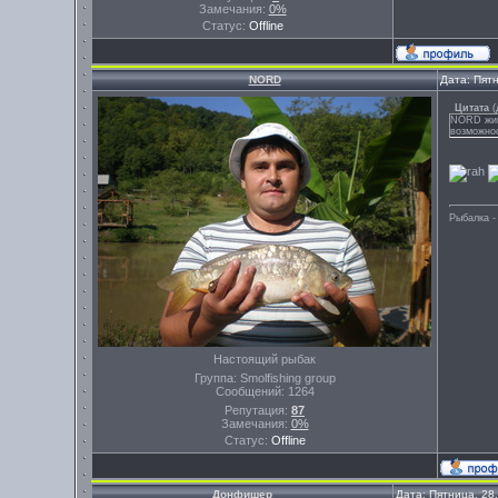
Замечания:
0%
Статус:
Offline
NORD
Дата: Пят
Цитата
(
NORD живу
возможнос
Рыбалка -
Настоящий рыбак
Группа: Smolfishing group
Сообщений:
1264
Репутация:
87
Замечания:
0%
Статус:
Offline
Донфишер
Дата: Пятница, 28