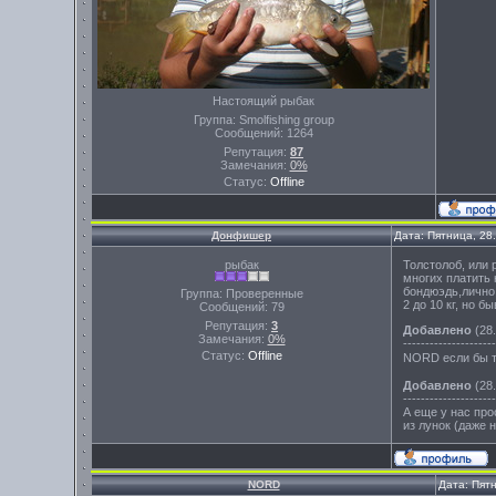
Настоящий рыбак
Группа: Smolfishing group
Сообщений:
1264
Репутация:
87
Замечания:
0%
Статус:
Offline
Донфишер
Дата: Пятница, 28
рыбак
Толстолоб, или 
многих платить 
бондюэдь,лично 
Группа: Проверенные
2 до 10 кг, но б
Сообщений:
79
Репутация:
3
Добавлено
(28.
Замечания:
0%
---------------------
Статус:
Offline
NORD если бы т
Добавлено
(28.
---------------------
А еще у нас про
из лунок (даже 
NORD
Дата: Пят