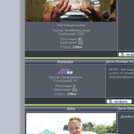
Настоящий рыбак
Группа: Smolfishing group
Сообщений:
1264
Репутация:
87
Замечания:
0%
Статус:
Offline
Донфишер
Дата: Пятница, 28
рыбак
NORD, они везде
гуляет, то особ
перспективные м
Группа: Проверенные
Сообщений:
79
Репутация:
3
Замечания:
0%
Статус:
Offline
Denis
Дата: Пят
Донфи