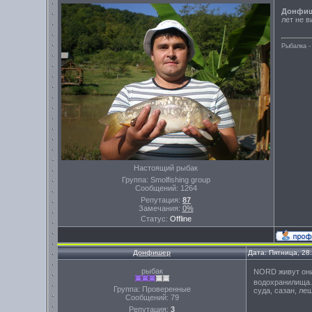
Донфи
лет не в
Рыбалка -
Настоящий рыбак
Группа: Smolfishing group
Сообщений:
1264
Репутация:
87
Замечания:
0%
Статус:
Offline
Донфишер
Дата: Пятница, 28
рыбак
NORD живут они 
водохранилища. 
Группа: Проверенные
суда, сазан, ле
Сообщений:
79
Репутация:
3