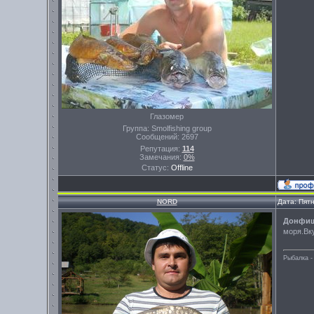
Глазомер
Группа: Smolfishing group
Сообщений:
2697
Репутация:
114
Замечания:
0%
Статус:
Offline
NORD
Дата: Пят
Донфи
моря.Вку
Рыбалка -