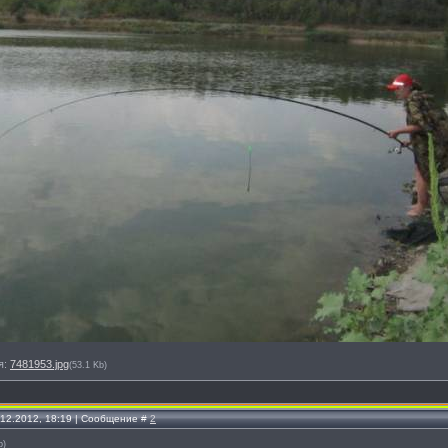
я:
7481953.jpg
(53.1 Kb)
.12.2012, 18:19 | Сообщение #
2
р
)