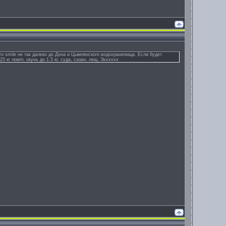
го smile не так далеко до Дона и Цымлянского водохранилища. Если будет
кг ловят, окунь до 1.5 кг, суда, сазан, лещ. Эхххххх