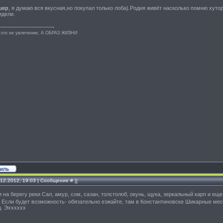
шер
, я думаю вся вкусная,но покупал только лоба).Родня живёт насколько помню хуто
идели.
 это не увлечение, А ОБРАЗ ЖИЗНИ
.12.2012, 19:03 | Сообщение #
9
на берегу реки Сал, амур, сом, сазан, толстолоб, окунь, щука, зеркальный карп и ещ
Если будет возможность- обязательно езжайте, там в Константиновске Шикарные места 
щ. Эхххххх