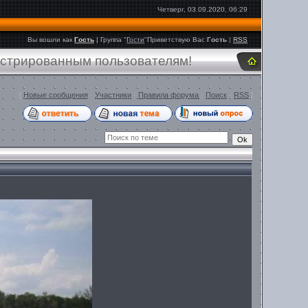
Четверг, 03.09.2020, 06:29
Вы вошли как
Гость
|
Группа
"
Гости
"
Приветствую Вас
Гость
|
RSS
истрированным пользователям!
[
Новые сообщения
·
Участники
·
Правила форума
·
Поиск
·
RSS
]