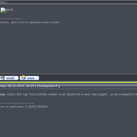
лку )
левать, просто кто-то приложил мало усилий...
ница, 28.12.2012, 18:25 | Сообщение #
3
шер
, класс.Вот где толстолобы клюют а не багрятся.А мну там родня...,если сложится
 это не увлечение, А ОБРАЗ ЖИЗНИ