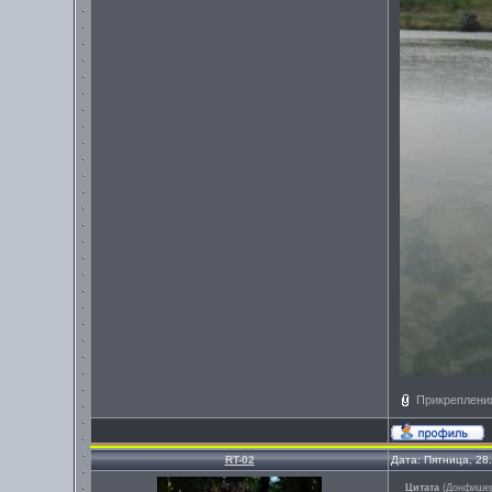
Прикреплени
RT-02
Дата: Пятница, 28
Цитата
(
Донфише