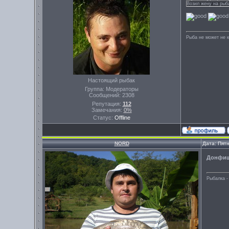
Возил жену на рыба
Рыба не может не к
Настоящий рыбак
Группа: Модераторы
Сообщений:
2308
Репутация:
112
Замечания:
0%
Статус:
Offline
NORD
Дата: Пят
Донфи
Рыбалка -