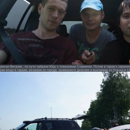
заехал Виталик , по пути забрали Юру с плюшевым Славиком. Потом в гараж к заранее
ав вещи в гараже, везжаем из города. заливаемся дизелем и выезжаем из Ольши в 12