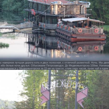
с наверное лучшая дорога хоть и двух полосная, с отличной разметкой. Ночь. Мы дви
, ибо белые ночи друзья. Объезжаем Петрозаводск. До Медвежьегорска 100км. Начинаю
навливаемся у Медвежьегорска за 15 км на трассе, спим пару часов, пьем чай и едем