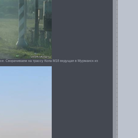
ссе. Сворачиваем на трассу Кола М18 ведущая в Мурманск из