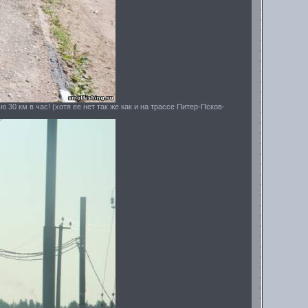
 30 км в час! (хотя ее нет так же как и на трассе Питер-Псков-