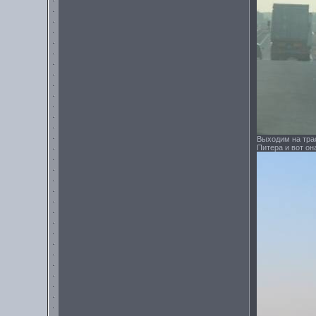
Выходим на трас
Питера и вот он