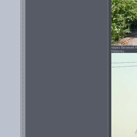
через Великий Н
Невель).