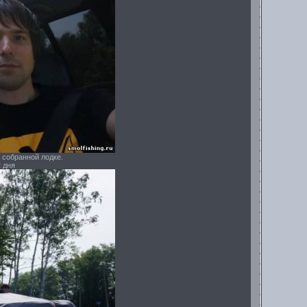
 собранной лодке.
 дня