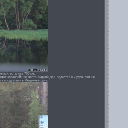
жемся, осталось 700 км.
тся красивейшие места, жаркий день задается с 7 утра, солнце
 за продуктами в Медвежьегорск.