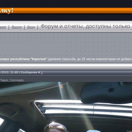
алку!
Форум и отчеты, доступны только
ация
Выход
Вход
озеро республика "Карелия"
(дневник (просьба, до 15 числа комментарии не добавл
6.2013, 11:48 | Сообщение #
1
Порог, Сегозеро.