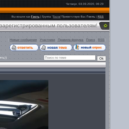
Четверг, 03.09.2020, 06:29
Вы вошли как
Гость
|
Группа
"
Гости
"
Приветствую Вас
Гость
|
RSS
 зарегистрированным пользователям!
[
Новые сообщения
·
Участники
·
Правила форума
·
Поиск
·
RSS
]
ять))