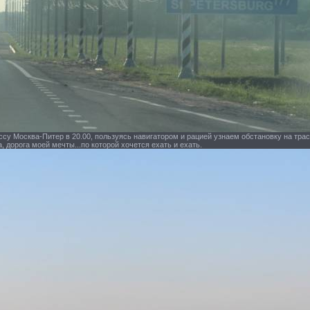
су Москва-Питер в 20.00, пользуясь навигатором и рацией узнаем обстановку на тра
а, дорога моей мечты...по которой хочется ехать и ехать.