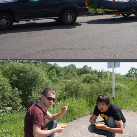
иких Луках и мчим дальше,