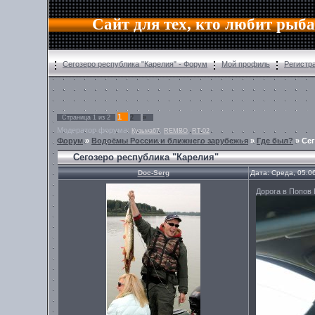
Сайт для тех, кто любит рыб
Сегозеро республика "Карелия" - Форум
Мой профиль
Регистр
1
Страница
1
из
2
2
»
Модератор форума:
,
,
Кузьма67
REMBO
RT-02
Форум
»
Водоёмы России и ближнего зарубежья
»
Где был?
»
Сег
Сегозеро республика "Карелия"
Doc-Serg
Дата: Среда, 05.0
Дорога в Попов 