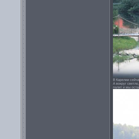
В Карелии сейча
А вокруг светло
палит и мы оста