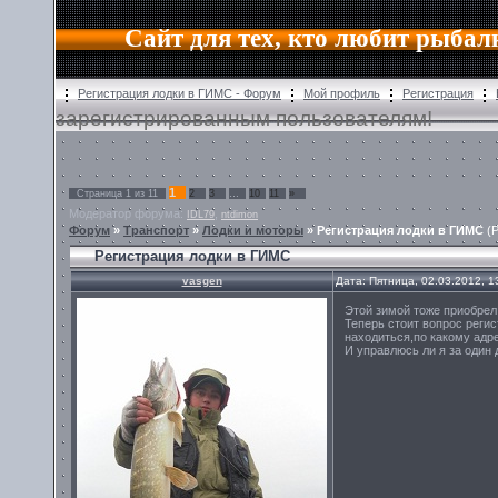
Сайт для тех, кто любит рыбал
Регистрация лодки в ГИМС - Форум
Мой профиль
Регистрация
зарегистрированным пользователям!
1
Страница
1
из
11
2
3
…
10
11
»
Модератор форума:
,
IDL79
ntdimon
Форум
»
Транспорт
»
Лодки и моторы
»
Регистрация лодки в ГИМС
(
Регистрация лодки в ГИМС
vasgen
Дата: Пятница, 02.03.2012, 
Этой зимой тоже приобрел
Теперь стоит вопрос реги
находиться,по какому адр
И управлюсь ли я за один 