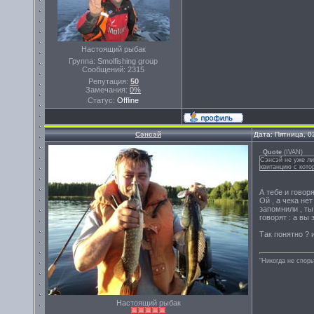
Настоящий рыбак
Группа: Smolfishing group
Сообщений:
2315
Репутация:
50
Замечания:
0%
Статус:
Offline
Сэнсэй
Дата: Пятница, 0
Quote
(
IVAN
)
Сэнсэй не уже ли
квитанцию с кото
А тебе и говор
Ой , а чека нет
запомнили , ты
говорят : а вы
Так понятно ? 
"Никогда не спорь
Настоящий рыбак