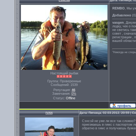
Сэнсэй
Дата: Пятница, 0
REMBO
, Мы уж
Добавлено
(02
-------------------
vasgen
, Докум
лодку, чек о по
не светись там
совет , сначал
регистрации , 
вашей области 
"Никогда не спорь
Настоящий рыбак
Группа: Проверенные
Сообщений:
1539
Репутация:
46
Замечания:
0%
Статус:
Offline
IVAN
Дата: Пятница, 02.03.2012, 20:55 | 
Сэнсэй не уже ли все так сложно?
приезжаешь в гимс с паспортом л
обратно в гимс и получаешь бума