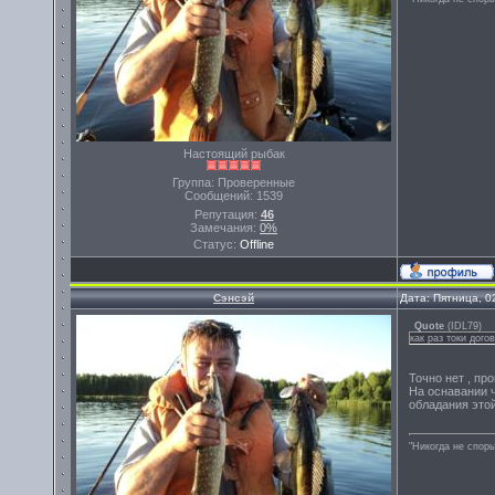
Настоящий рыбак
Группа: Проверенные
Сообщений:
1539
Репутация:
46
Замечания:
0%
Статус:
Offline
Сэнсэй
Дата: Пятница, 0
Quote
(
IDL79
)
как раз токи дог
Точно нет , пр
На оснавании ч
обладания этой
"Никогда не спорь