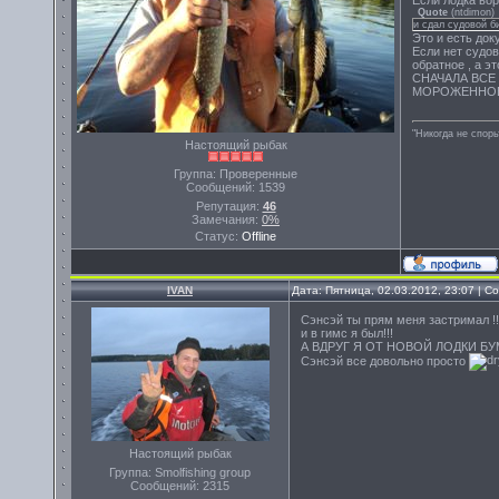
Если лодка вор
Quote
(
ntdimon
)
и сдал судовой би
Это и есть док
Если нет судов
обратное , а 
СНАЧАЛА ВСЕ
МОРОЖЕННОЕ
"Никогда не спорь
Настоящий рыбак
Группа: Проверенные
Сообщений:
1539
Репутация:
46
Замечания:
0%
Статус:
Offline
IVAN
Дата: Пятница, 02.03.2012, 23:07 | 
Сэнсэй ты прям меня застримал !!!
и в гимс я был!!!
А ВДРУГ Я ОТ НОВОЙ ЛОДКИ Б
Сэнсэй все довольно просто
Настоящий рыбак
Группа: Smolfishing group
Сообщений:
2315