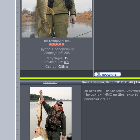
Настоящий рыбак
Группа: Проверенные
Сообщений:
205
Репутация:
15
Замечания:
0%
Статус:
Offline
Doc-Serg
Дата: Пятница, 02.03.2012, 13:40 | 
за день нет! так как регистрируе
Находится ГИМС на Шевченко 95,
работают с 9-17