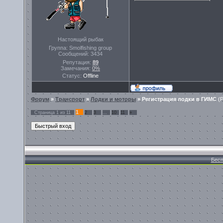
Настоящий рыбак
Группа: Smolfishing group
Сообщений:
3434
Репутация:
89
Замечания:
0%
Статус:
Offline
Форум
»
Транспорт
»
Лодки и моторы
»
Регистрация лодки в ГИМС
(
1
Страница
1
из
11
2
3
…
10
11
»
Бесп