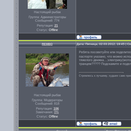
Настоящий рыбак
Группа: Администраторы
Сообщений:
774
Репутация:
21
Статус:
Offline
REMBO
Дата: Пятница, 02.03.2012, 19:45 | 
Ребята посоветуйте или поделите
паспорте указано, что можно испол
тяжелого движка....электрику(мот
транцем????? Подскажите и подел
Стремлюсь к лучшему, худшее само прих
Настоящий рыбак
Группа: Модераторы
Сообщений:
818
Репутация:
106
Замечания:
0%
Статус:
Offline