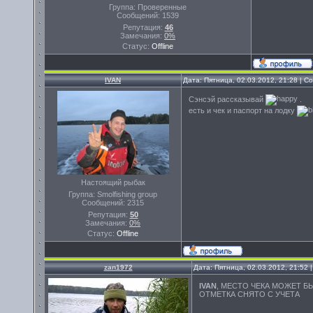
Группа: Проверенные
Сообщений:
1539
Репутация:
46
Замечания:
0%
Статус:
Offline
IVAN
Дата: Пятница, 02.03.2012, 21:28 | 
Сэнсэй рассказывай
.
есть и чек и паспорт на лодку
Настоящий рыбак
Группа: Smolfishing group
Сообщений:
2315
Репутация:
50
Замечания:
0%
Статус:
Offline
zan1972
Дата: Пятница, 02.03.2012, 21:52
IVAN
, МЕСТО ЧЕКА МОЖЕТ Б
ОТМЕТКА СНЯТО С УЧЕТА