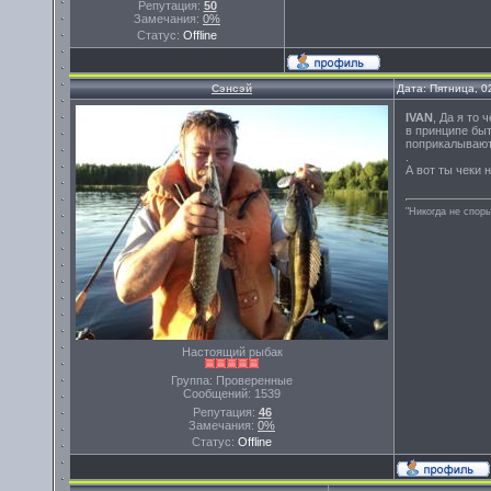
Репутация:
50
Замечания:
0%
Статус:
Offline
Сэнсэй
Дата: Пятница, 0
IVAN
, Да я то 
в принципе быт
поприкалываютс
.
А вот ты чеки не
"Никогда не спорь
Настоящий рыбак
Группа: Проверенные
Сообщений:
1539
Репутация:
46
Замечания:
0%
Статус:
Offline