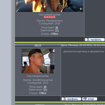
Настоящий рыбак
Группа: Проверенные
Сообщений:
1539
Репутация:
46
Замечания:
0%
Статус:
Offline
IDL79
Дата: Пятница, 02.03.2012, 22:24 | 
документы+договор.в документах 
Настоящий рыбак
Группа: Smolfishing group
Сообщений:
1512
Репутация:
38
Замечания:
0%
Статус:
Offline
ntdimon
Дата: Пятница, 02.03.2012, 22:27