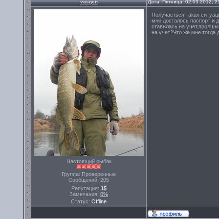
vasgen
Дата: Пятница, 02.03.2012, 
Получаеться такая ситуаци
мне досталось паспорт и до
ставилась на учет,пролшый
на учет?Что же мне тогда 
Настоящий рыбак
Группа: Проверенные
Сообщений:
205
Репутация:
15
Замечания:
0%
Статус:
Offline