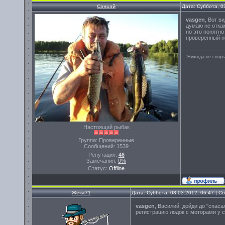
Сэнсэй
Дата: Суббота, 0
vasgen
, Вот в
думаю не откаж
но это понятно
проверенный не
"Никогда не спорь
Настоящий рыбак
Группа: Проверенные
Сообщений:
1539
Репутация:
46
Замечания:
0%
Статус:
Offline
Жека71
Дата: Суббота, 03.03.2012, 06:47 | 
vasgen
, Василий, дойди до "спас
регистрацию лодок с моторами у с