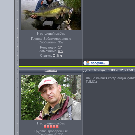
Настоящий рыбак
Группа: Заблокированные
Сообщений:
357
Репутация:
17
Замечания:
0%
Статус:
Offline
фишмен
Дата: Пятница, 02.03.2012, 21:59
Да, но бывает когда лодка купл
ГИМСа
Настоящий рыбак
Группа: Проверенные
Сообщений:
722