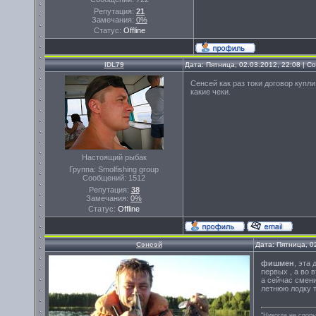
Репутация:
21
Замечания:
0%
Статус:
Offline
IDL79
Дата: Пятница, 02.03.2012, 22:08 | 
Сенсей как раз токи договор купл
какие чеки.
Настоящий рыбак
Группа: Smolfishing group
Сообщений:
1512
Репутация:
38
Замечания:
0%
Статус:
Offline
Сэнсэй
Дата: Пятница, 0
фишмен
, эта
первых , а во 
а сейчас смени
летнюю лодку т
"Никогда не спорь