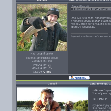
Quote
(
Сэнсэй
)
На оснавании чего составлен договор
Осенью 2011 года, преобретал 
о продаже лодки и сдал судовой
тех.осмотр и регистрацию судн
другому владельцу...
Хороший клев бывает либо до того, ка
Настоящий рыбак
Группа: Smolfishing group
Сообщений:
366
Репутация:
21
Замечания:
0%
Статус:
Offline
Сэнсэй
Дата: Пятница, 0
ntdimon
,Парн
Попробую по д
НАПРИМЕР
Я украл лодку 
Они скажут : п