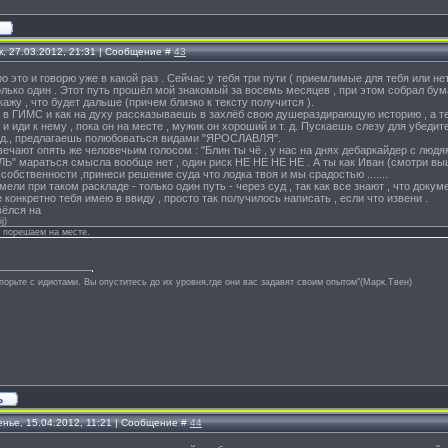
к, 27.03.2012, 21:31 | Сообщение #
43
ро это и говорю уже в какой раз . Сейчас у тебя три пути ( приемлимые для тебя или не
олько один . Этот путь прошёл мой знакомый за восемь месяцев , при этом собрал бу
ажу , что будет дальше (причем близко к тексту получится ).
в ГИМС и как на духу рассказываешь в захлёб свою душераздирающую историю , а те
и иди к нему , пока он на месте , мужик он хороший и т. д. Пускаешь слезу для убедит
. д., предлагаешь полюбоваться видами "ЯРОСЛАВЛЯ".
вечают опять же человечьим голосом : "Блин ты чё , у нас на днях дебаркайдер с людя
" мараться смысла вообще нет , один риск НЕ НЕ НЕ НЕ . А ты как Иван (смотри выше
собственности ,принеси решение суда что лодка твоя и мы срадостью .......
ели при таком раскладе - только один путь - через суд , так как все знают , что докум
е конкретно тебя имею в ввиду , просто так получилось написать , если что извени .
вёлся на
ij
)
 порешаем на месте.
спорьте с идиотами. Вы опуститесь до их уровня,где они вас задавят своим опытом"(Марк.Твен)
енье, 15.04.2012, 11:21 | Сообщение #
44