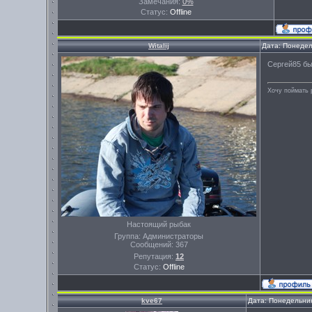
Замечания:
0%
Статус:
Offline
Witalij
Дата: Понедел
Сергей85 бы
Хочу поймать 
Настоящий рыбак
Группа: Администраторы
Сообщений:
367
Репутация:
12
Статус:
Offline
kve67
Дата: Понедельник