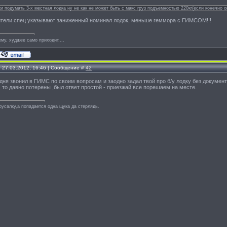
и подумать 3-х местная лодка ну не как не может быть с макс груз подъемностью 220кг(если конечно о
ители спец указывают заниженный номинал лодок, меньше геммора с ГИМСОМ!!!
му, худшее само приходит....
, 27.03.2012, 16:46 | Сообщение #
42
дня звонил в ГИМС по своим вопросам и заодно задал твой про б/у лодку без документ
, то давно потерены ,был ответ простой - приезжай все порешаем на месте.
русалку,а попадается одна щука да стерлядь.