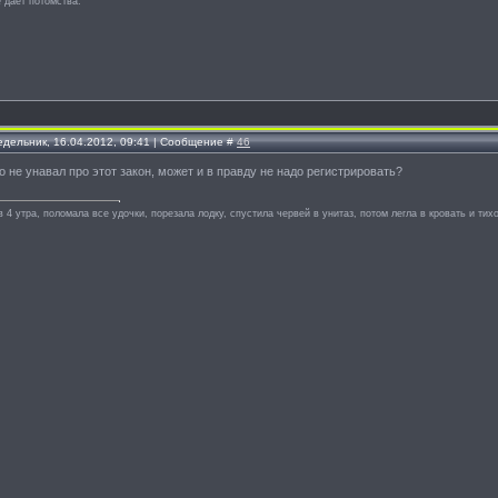
 даёт потомства.
едельник, 16.04.2012, 09:41 | Сообщение #
46
о не унавал про этот закон, может и в правду не надо регистрировать?
в 4 утра, поломала все удочки, порезала лодку, спустила червей в унитаз, потом легла в кровать и тихо