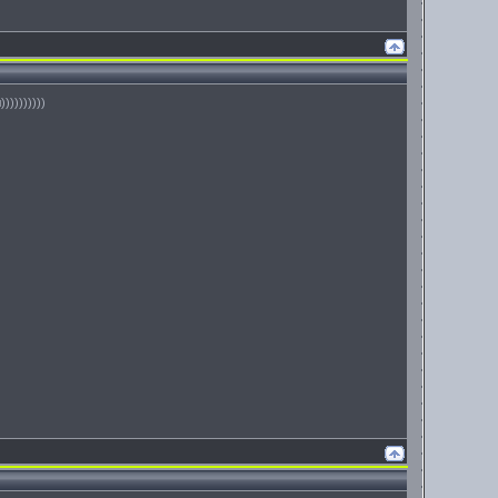
))))))))