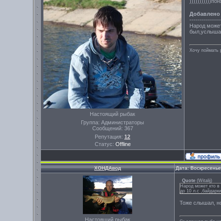
)))))))))))
Добавлено
----------------
Народ может
был,услышал
Хочу поймать 
Настоящий рыбак
Группа: Администраторы
Сообщений:
367
Репутация:
12
Статус:
Offline
ХОНДАвод
Дата: Воскресенье
Quote
(
Witalij
)
Народ может кто в
до 10 л.с ,байдарк
Тоже слышал, но 
Настоящий рыбак