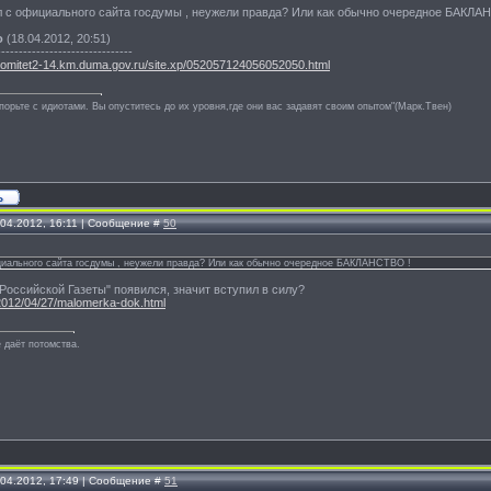
 с официального сайта госдумы , неужели правда? Или как обычно очередное БАКЛА
о
(18.04.2012, 20:51)
-------------------------------
komitet2-14.km.duma.gov.ru/site.xp/052057124056052050.html
спорьте с идиотами. Вы опуститесь до их уровня,где они вас задавят своим опытом"(Марк.Твен)
.04.2012, 16:11 | Сообщение #
50
иального сайта госдумы , неужели правда? Или как обычно очередное БАКЛАНСТВО !
"Российской Газеты" появился, значит вступил в силу?
/2012/04/27/malomerka-dok.html
 даёт потомства.
.04.2012, 17:49 | Сообщение #
51