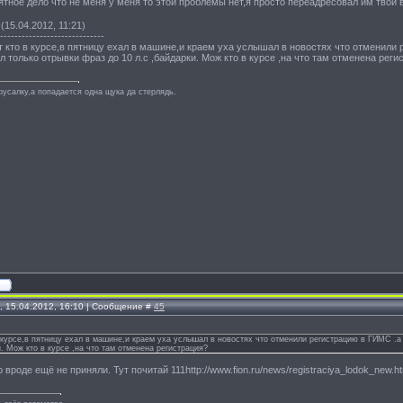
понятное дело что не меня у меня то этой проблемы нет,я просто переадресовал им твой
(15.04.2012, 11:21)
-----------------------------
 кто в курсе,в пятницу ехал в машине,и краем уха услышал в новостях что отменили ре
 только отрывки фраз до 10 л.с ,байдарки. Мож кто в курсе ,на что там отменена реги
русалку,а попадается одна щука да стерлядь.
, 15.04.2012, 16:10 | Сообщение #
45
 курсе,в пятницу ехал в машине,и краем уха услышал в новостях что отменили регистрацию в ГИМС .а в
и. Мож кто в курсе ,на что там отменена регистрация?
вроде ещё не приняли. Тут почитай 111http://www.fion.ru/news/registraciya_lodok_new.ht