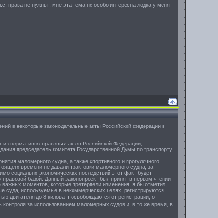
л.с. права не нужны . мне эта тема не особо интересна лодка у меня
нений в некоторые законодательные акты Российской федерации в
 из нормативно-правовых актов Российской Федерации,
едания председатель комитета Государственной Думы по транспорту
нятия маломерного судна, а также спортивного и прогулочного
оящего времени не давали трактовки маломерного судна, за
имо социально-экономических последствий этот факт будет
-правовой базой. Данный законопроект был принят в первом чтении
ее важных моментов, которые претерпели изменения, я бы отметил,
ые суда, используемые в некоммерческих целях, регистрируются
ю двигателя до 8 киловатт освобождаются от регистрации, от
контроля за использованием маломерных судов и, в то же время, в