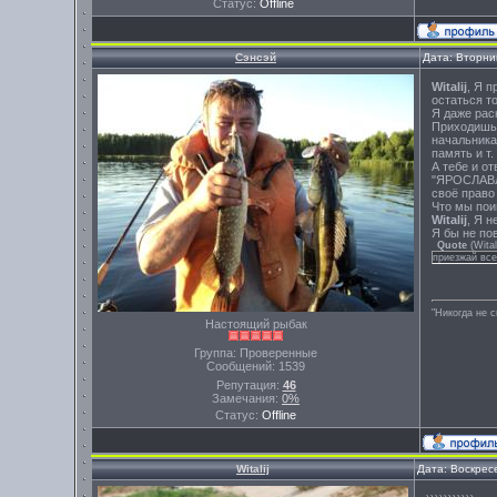
Статус:
Offline
Сэнсэй
Дата: Вторни
Witalij
, Я п
остаться т
Я даже раск
Приходишь 
начальника 
память и т
А тебе и от
"ЯРОСЛАВЛЬ
своё право 
Что мы поим
Witalij
, Я н
Я бы не по
Quote
(
Wital
приезжай все
"Никогда не 
Настоящий рыбак
Группа: Проверенные
Сообщений:
1539
Репутация:
46
Замечания:
0%
Статус:
Offline
Witalij
Дата: Воскрес