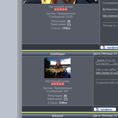
Скопировал
Настоящий рыбак
Добавлен
--------------
Группа: Проверенные
http://www.
Сообщений:
1539
Репутация:
46
Замечания:
0%
"Никогда не 
Статус:
Offline
ХОНДАвод
Дата: Пятница, 27
Quote
(
Сэнсэй
)
Скопировал с офиц
Уже и на сайте 
http://www.rg.ru
Настоящий рыбак
Съеденная рыба не
Группа: Проверенные
Сообщений:
897
Репутация:
46
Замечания:
0%
Статус:
Offline
Sliksmol
Дата: Пятница, 27