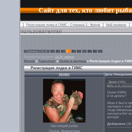
Сайт для тех, кто любит рыб
Регистрация лодки в ГИМС - Страница 3 - Форум
Мой профиль
пользователям!
3
Страница
3
из
11
«
1
2
4
5
…
10
11
»
Модератор форума:
,
IDL79
ntdimon
Форум
»
Транспорт
»
Лодки и моторы
»
Регистрация лодки в ГИМ
Регистрация лодки в ГИМС
REMBO
Дата: Понедельник
Quote
(
IVAN
)
даже если логическ
Quote (IVAN)
и че делать?
Иван я был в ги
паспорте к этой
тогда обязатель
паспорта.Нет мо
мотора!
Добавлено
(26.
Настоящий рыбак
---------------------
Группа: Модераторы