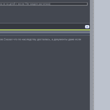
на не на детей с весом 73кг каждого расчитана)
ов.Сказал что по наследству досталась, а документы даже если