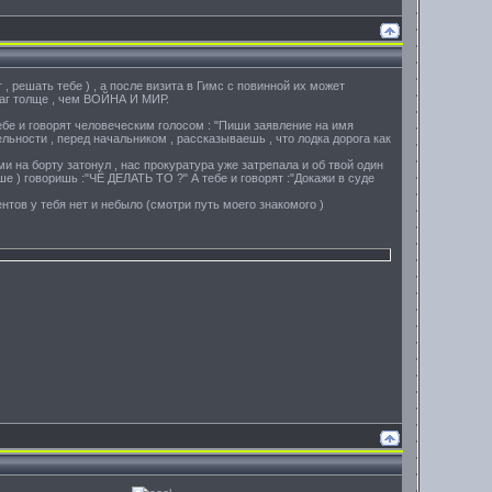
т , решать тебе ) , а после визита в Гимс с повинной их может
маг толще , чем ВОЙНА И МИР.
бе и говорят человеческим голосом : "Пиши заявление на имя
ельности , перед начальником , рассказываешь , что лодка дорога как
ми на борту затонул , нас прокуратура уже затрепала и об твой один
 ) говоришь :"ЧЁ ДЕЛАТЬ ТО ?" А тебе и говорят :"Докажи в суде
ентов у тебя нет и небыло (смотри путь моего знакомого )