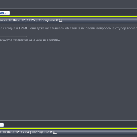
ьник, 16.04.2012, 11:25 | Сообщение #
47
л сегодня в ГИМС ,они даже не слышали об этом,я их своим вопросом в ступор вогнал))
русалку,а попадается одна щука да стерлядь.
, 16.04.2012, 17:34 | Сообщение #
48