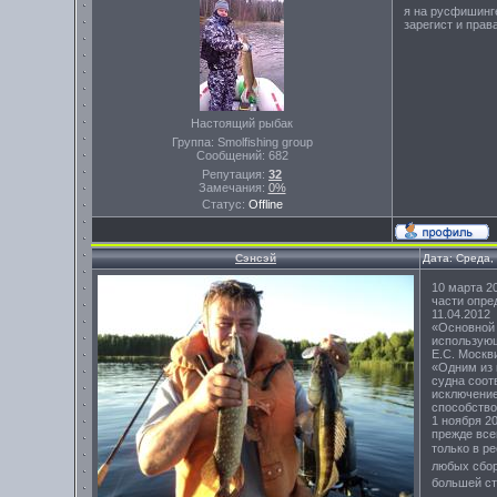
я на русфишинге
зарегист и прав
Настоящий рыбак
Группа: Smolfishing group
Сообщений:
682
Репутация:
32
Замечания:
0%
Статус:
Offline
Сэнсэй
Дата: Среда,
10 марта 2
части опре
11.04.2012
«Основной 
использующ
Е.С. Москв
«Одним из 
судна соот
исключение
способство
1 ноября 2
прежде все
только в р
любых сбор
большей ст