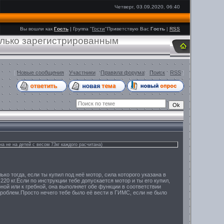
Четверг, 03.09.2020, 06:40
Вы вошли как
Гость
|
Группа
"
Гости
"
Приветствую Вас
Гость
|
RSS
олько зарегистрированным
[
Новые сообщения
·
Участники
·
Правила форума
·
Поиск
·
RSS
]
на не на детей с весом 73кг каждого расчитана)
лько тогда, если ты купил под неё мотор, сила которого указана в
 220 кг.Если по инструкции тебе допускается мотор и ты его купил,
рной или к гребной, она выполняет обе функции в соответствии
проблем.Просто нечего тебе было её вести в ГИМС, если не было