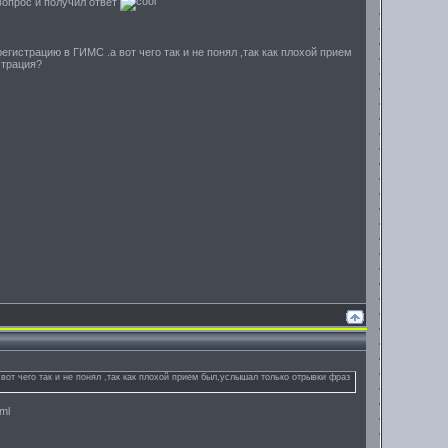
 вопрос и получил ответ
гистрацию в ГИМС .а вот чего так и не понял ,так как плохой прием
страция?
от чего так и не понял ,так как плохой прием был,услышал только отрывки фраз
ml