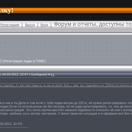
алку!
Форум и отчеты, доступны т
Регистрация
Выход
Вход
С
(Регистрация лодки в ГИМС)
, 26.03.2012, 22:47 | Сообщение #
41
и подумать 3-х местная лодка ну не как не может быть с макс груз подъемностью 220кг(если конечно о
мсе как и ты.Дело в том если у тебя лодка весом до 220 кг, её нужно регистрировать то
 лодке.Если ты используешь её без мотора, её не надо регистрировать, т.к. она до веса
ная регистрация. Это четко прописано.Нет никакой надобности относить её или к мото
тора- гребная, есть мотор- моторная. У меня такая же ситуация и я оформил всё без 
03.2012, 22:47)
------------------------