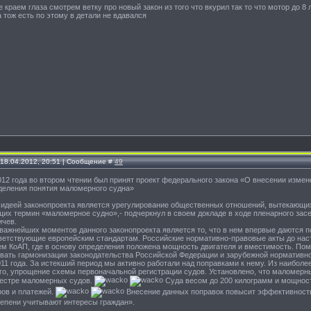
 краем глаза смотрем ветку про новый закон из того что вкурил так то что мотор до 8 
а тож есть по этому в детали не вдавался
 18.04.2012, 20:51 | Сообщение #
49
012 года во втором чтении был принят проект федерального закона «О внесении изме
деления понятия маломерного судна»
идеей законопроекта является урегулирование общественных отношений, вытекающих
их термин «маломерное судно»,- подчеркнул в своем докладе в ходе пленарного зас
ичев.
важнейших моментов данного законопроекта является то, что в нем впервые даются по
ветствующие европейским стандартам. Российские нормативно-правовые акты до наст
м КоАП, где в основу определения положена мощность двигателя и вместимость. Пом
вать гармонизации законодательства Российской Федерации и зарубежной нормативно
011 года. За истекший период мы активно работали над поправками к нему. Из наибол
го, упрощение схемы первоначальной регистрации судов. Установлено, что маломерн
еестре маломерных судов.
Суда весом до 200 килограмм и мощность
ов и платежей.
Внесение данных поправок повысит эффективность 
епени учитывают интересы граждан».