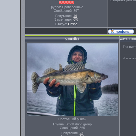
Съеденная рыба не
Группа: Проверенные
Сообщений:
897
Репутация:
46
Замечания:
0%
Статус:
Offline
Сергей85
Дата: Пон
Так никт
Я встала 
Настоящий рыбак
Группа: Smolfishing group
Сообщений:
365
Репутация:
23