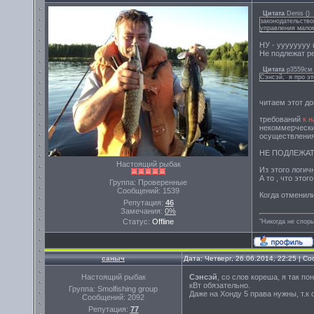
Цитата
Denis
(
)
законодательство
управления мало
НУ - уууууууу и
Не подлежат р
Цитата
р3559см
Сэнсэй, я про эт
читаем этот д
требований
к 
некоммерчески
осуществления
НЕ ПОДЛЕЖАТ
Настоящий рыбак
Из этого логичн
А то , что этог
Группа: Проверенные
Сообщений:
1539
Когда отменили
Репутация:
46
Замечания:
0%
Статус:
Offline
"Никогда не спорь
саныч
Дата: Четверг, 26.06.2014, 22:25 | 
Настоящий рыбак
Сэнсэй
, со слов кореша, я так по
кВт обязательно.
Группа: Smolfishing group
Даже на Хонду 5 права нужны, т.к о
Сообщений:
2092
Репутация:
77