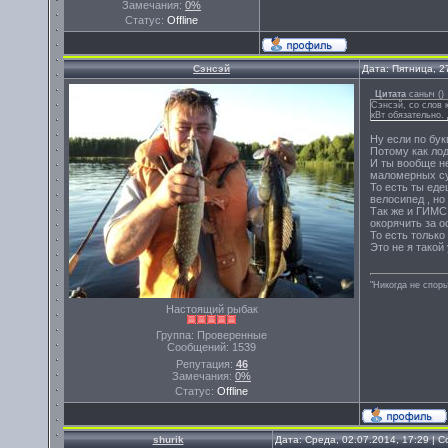
Замечания:
0%
Статус:
Offline
Сэнсэй
Дата: Пятница, 2
Цитата
саныч
(
)
Сэнсэй, со слов к
кВт обязательно. 
Ну если по бук
Потому как лод
И ты вообще не
маломерных суд
То есть ты еде
велосипед , но
Так же и ГИМС 
окорячить за о
То есть только
Это не я такой
"Никогда не спорь
Настоящий рыбак
Группа: Проверенные
Сообщений:
1539
Репутация:
46
Замечания:
0%
Статус:
Offline
shurik
Дата: Среда, 02.07.2014, 17:29 |