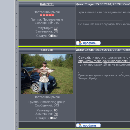
RAMZES1
Дата: Среда, 25.06.2014, 23:29 | Со
Настоящий рыбак
Ура я понял что сасед ничего не 
Группа: Проверенные
Сообщений:
215
Не знаю, кто пишет сценарий моей жизни
Репутация:
19
Замечания:
0%
Статус:
Offline
р3559см
Дата: Среда, 25.06.2014, 23:39 | Со
Сэнсэй
, я про этот документ что
http://www.mchs.gov.ru/document/1
тут ни про каких 10 ть не пишется)
Прежде чем диагностировать у себя деп
Зигмунд Фрейд
Настоящий рыбак
Группа: Smolfishing group
Сообщений:
543
Репутация:
60
Замечания:
0%
Статус:
Offline