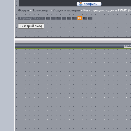
Форум
»
Транспорт
»
Лодки и моторы
»
Регистрация лодки в ГИМС
(
10
Страница
10
из
11
«
1
2
…
8
9
11
»
Бесп