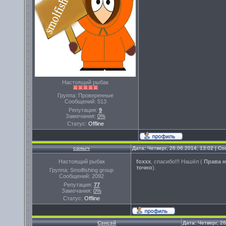
Настоящий рыбак
Группа: Проверенные
Сообщений:
513
Репутация:
9
Замечания:
0%
Статус:
Offline
саныч
Дата: Четверг, 26.06.2014, 13:02 | 
Настоящий рыбак
foxxx
, спасибо!!! Нашёл (
Права н
точно
).
Группа: Smolfishing group
Сообщений:
2092
Репутация:
77
Замечания:
0%
Статус:
Offline
Сэнсэй
Дата: Четверг, 2