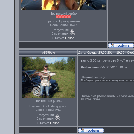
Настоящий рыбак
Группа: Проверенные
Сообщений:
1539
Репутация:
46
Замечания:
0%
Статус:
Offline
р3559см
Дата: Среда, 25.06.2014, 19:59 | Со
там о 3.68 квт речь это 5 лс)))) с
Добавлено
(25.06.2014, 19:59)
--------------------------------------------
Цитата
Сэнсэй
(
)
Вообщем права теперь не нужны , если м
Прежде чем диагностировать у себя деп
Зигмунд Фрейд
Настоящий рыбак
Группа: Smolfishing group
Сообщений:
543
Репутация:
60
Замечания:
0%
Статус:
Offline