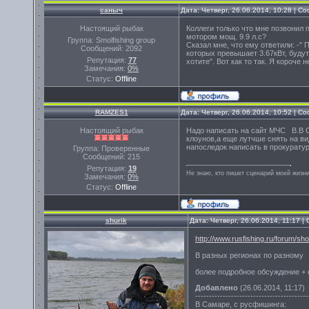
саныч
Дата: Четверг, 26.06.2014, 10:28 | 
Настоящий рыбак
Коллеги только что мне позвонил 
мотором мощ. 9.9 л.с?
Группа: Smolfishing group
Сказал мне, что ему ответили: -"
Сообщений:
2092
которых превышает 3.67кВт, буду
Репутация:
77
хотите". Вот как то так. Я короче 
Замечания:
0%
Статус:
Offline
RAMZES1
Дата: Четверг, 26.06.2014, 10:52 | 
Настоящий рыбак
Надо написать на сайт МЧС В.В 
клоунов,а еще лутчше снять на 
напоследок написать в прокурату
Группа: Проверенные
Сообщений:
215
Репутация:
19
Не знаю, кто пишет сценарий моей жизни
Замечания:
0%
Статус:
Offline
shurik
Дата: Четверг, 26.06.2014, 11:17 
http://www.rusfishing.ru/forum/
В разных регионах по разному
более подробное обсуждение + 
Добавлено
(26.06.2014, 11:17)
-----------------------------------------
В Самаре, с русфишинга: