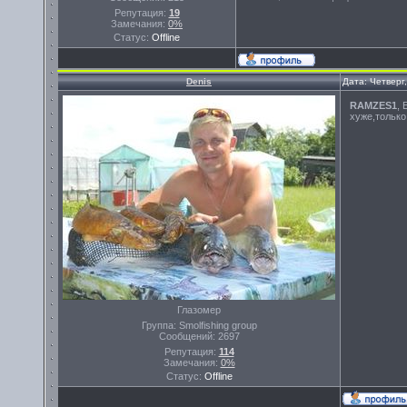
Репутация:
19
Замечания:
0%
Статус:
Offline
Denis
Дата: Четверг
RAMZES1
, 
хуже,только
Глазомер
Группа: Smolfishing group
Сообщений:
2697
Репутация:
114
Замечания:
0%
Статус:
Offline