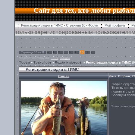
Сайт для тех, кто любит рыбал
Регистрация лодки в ГИМС - Страница 10 - Форум
Мой профиль
Ре
только зарегистрированным пользователям
10
Страница
10
из
11
«
1
2
…
8
9
11
»
Модератор форума:
,
IDL79
ntdimon
Форум
»
Транспорт
»
Лодки и моторы
»
Регистрация лодки в ГИМС
(
Регистрация лодки в ГИМС
Сэнсэй
Дата: Вторник, 2
Люди в суд ста
То есть все вы
подать в суд и
Вообщем права 
"Никогда не спорь