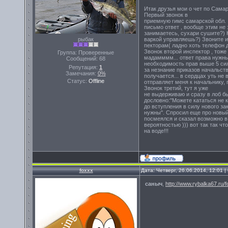
Итак друзья мои о чет по Самар
Первый звонок в
приемную гимс самарской обл. :
письмо ответ , вообще этим не
занимаетесь, сухари сушите?) 
варкой управляешь?) Звоните и
рыбак
пекторам( ладно хоть телефон д
Звонок второй инспектор , тоже
Группа: Проверенные
мадамммм... ответ права нужны
Сообщений:
68
необходимость прав выше 5 сил.
Репутация:
1
за незнание приказов начальств
Замечания:
0%
получается... в сердцах уть не 
Статус:
Offline
отправляет меня к начальнику, 
Звонок третий, тут я уже
не выдерживаю и сразу в лоб б
дословно:''Можете кататься не к
до вступления в силу нового за
нужны''. Спросил еще про новый
посмеялся и сказал возможно в 
вероятностью ))) вот так так ч
на воде!!!
foxxx
Дата: Четверг, 26.06.2014, 12:01
саныч
,
http://www.rybalka67.ru/fo