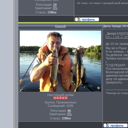
Не знаю, кто пишет сценарий моей жизни
Репутация:
19
Замечания:
0%
Статус:
Offline
Сэнсэй
Дата: Среда, 25.
Цитата
RAMZES
так с 5 или 10 за
До 10 л\с прав
Мы же в Раше 
А ты знаешь , 
За дебилов зак
Чувака оштрафо
)
"СУД РЕШИЛ:
Постановление
Вологодской о
административ
делу об админи
прекратить.
"Никогда не спорь
Настоящий рыбак
Группа: Проверенные
Сообщений:
1539
Репутация:
46
Замечания:
0%
Статус:
Offline