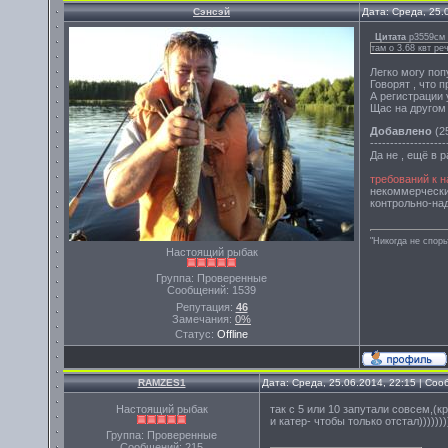
Сэнсэй
Дата: Среда, 25.
Цитата
р3559см
там о 3.68 квт ре
Легко могу попу
Говорят , что 
А регистрации 
Щас на другом 
Добавлено
(25
-------------------
Да не , ещё в р
требований к 
некоммерчески
контрольно-на
"Никогда не спорь
Настоящий рыбак
Группа: Проверенные
Сообщений:
1539
Репутация:
46
Замечания:
0%
Статус:
Offline
RAMZES1
Дата: Среда, 25.06.2014, 22:15 | Со
Настоящий рыбак
так с 5 или 10 запутали совсем,(к
и катер- чтобы только отстал)))))))
Группа: Проверенные
Сообщений:
215