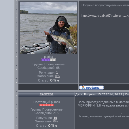
Получил полуофициальный отв
http://www.rybalka67.ru/forum....
рыбак
Группа: Проверенные
Сообщений:
68
Репутация:
1
Замечания:
0%
Статус:
Offline
RAMZES1
Дата: Вторник, 15.07.2014, 20:22 | 
Настоящий рыбак
Всем привет,сегодня был в магази
МЕРКУРИЙ 9.8 не нужна также и л
Группа: Проверенные
Сообщений:
215
Не знаю, кто пишет сценарий моей жизни
Репутация:
19
Замечания:
0%
Статус:
Offline