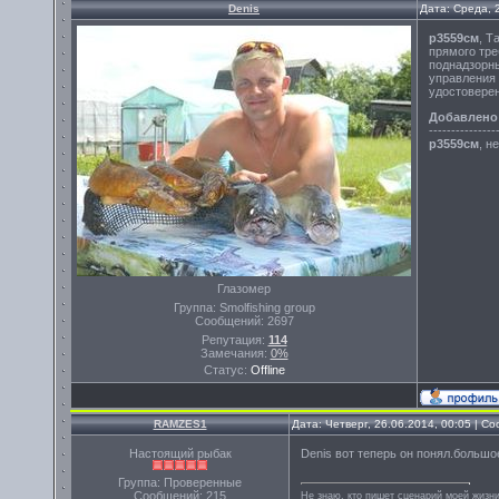
Denis
Дата: Среда, 
р3559см
, Т
прямого тр
поднадзорн
управления
удостоверен
Добавлено
---------------
р3559см
, н
Глазомер
Группа: Smolfishing group
Сообщений:
2697
Репутация:
114
Замечания:
0%
Статус:
Offline
RAMZES1
Дата: Четверг, 26.06.2014, 00:05 | 
Настоящий рыбак
Denis вот теперь он понял.большо
Группа: Проверенные
Сообщений:
215
Не знаю, кто пишет сценарий моей жизни