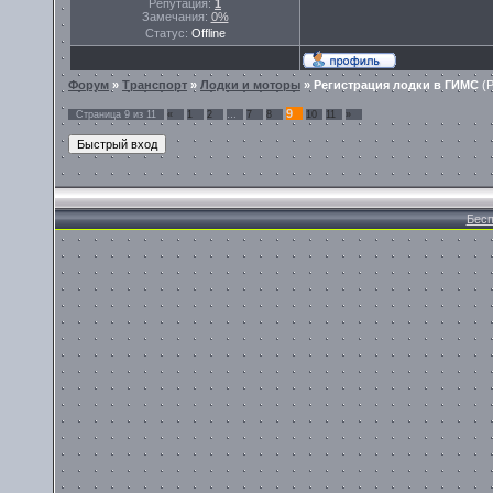
Репутация:
1
Замечания:
0%
Статус:
Offline
Форум
»
Транспорт
»
Лодки и моторы
»
Регистрация лодки в ГИМС
(
9
Страница
9
из
11
«
1
2
…
7
8
10
11
»
Бесп