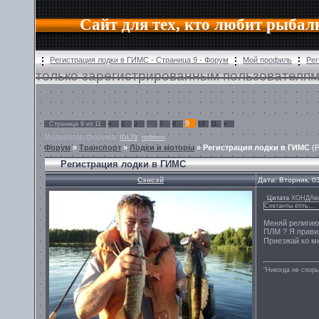
Сайт для тех, кто любит рыбал
Регистрация лодки в ГИМС - Страница 9 - Форум
Мой профиль
Рег
только зарегистрированным пользователям
9
Страница
9
из
11
«
1
2
…
7
8
10
11
»
Модератор форума:
,
IDL79
ntdimon
Форум
»
Транспорт
»
Лодки и моторы
»
Регистрация лодки в ГИМС
(
Регистрация лодки в ГИМС
Сэнсэй
Дата: Вторник, 0
Цитата
ХОНДАв
Сектанты ёпть...
Меняй религию 
ПЛМ ? Я прави
Приезжай ко мн
"Никогда не спорь