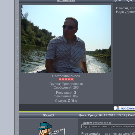
Prostomaks
Дата: Среда, 
Сэнсэй
, по
Надо удовол
Настоящий рыбак
Группа: Проверенные
Сообщений:
293
Репутация:
3
Замечания:
0%
Статус:
Offline
Жека71
Дата: Среда, 04.12.2013, 13:57 | Со
Цитата
Prostomaks
(
)
Надо удовольствие от рыбалки получать,
Prostomaks
, так в чем же дело)))