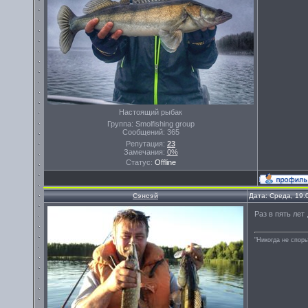
Настоящий рыбак
Группа: Smolfishing group
Сообщений:
365
Репутация:
23
Замечания:
0%
Статус:
Offline
Сэнсэй
Дата: Среда, 19.
Раз в пять лет
"Никогда не спорь