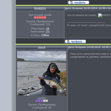
RAMZES1
Дата: Вторник, 24.06.2014, 14:38 | 
Настоящий рыбак
что-то ничего не понял..
Группа: Проверенные
Сообщений:
215
Не знаю, кто пишет сценарий моей жизни
Репутация:
19
Замечания:
0%
Статус:
Offline
shurik
Дата: Вторник, 24.06.2014, 14:59 
Пока есть несоответветсвия в 
управления не должны требоват
рыбак
Группа: Проверенные
Сообщений:
68