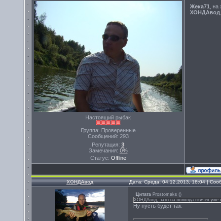
Жека71
, на
ХОНДАвод
Настоящий рыбак
Группа: Проверенные
Сообщений:
293
Репутация:
3
Замечания:
0%
Статус:
Offline
ХОНДАвод
Дата: Среда, 04.12.2013, 18:04 | Со
Цитата
Prostomaks
(
)
ХОНДАвод, зато на полхода птичек уже с
Ну пусть будет так.