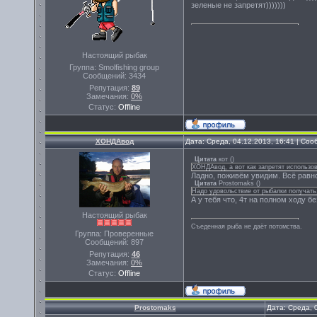
зеленые не запретят)))))))
Настоящий рыбак
Группа: Smolfishing group
Сообщений:
3434
Репутация:
89
Замечания:
0%
Статус:
Offline
ХОНДАвод
Дата: Среда, 04.12.2013, 16:41 | Со
Цитата
кот
(
)
ХОНДАвод, а вот как запретят использо
Ладно, поживём увидим. Всё равн
Цитата
Prostomaks
(
)
Надо удовольствие от рыбалки получать
А у тебя что, 4т на полном ходу б
Настоящий рыбак
Съеденная рыба не даёт потомства.
Группа: Проверенные
Сообщений:
897
Репутация:
46
Замечания:
0%
Статус:
Offline
Prostomaks
Дата: Среда, 