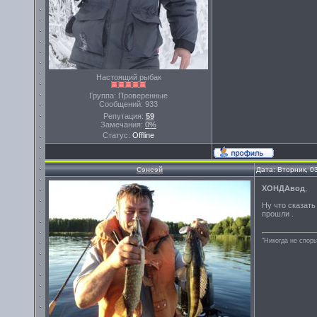
Настоящий рыбак
Группа: Проверенные
Сообщений:
933
Репутация:
59
Замечания:
0%
Статус:
Offline
Сэнсэй
Дата: Вторник, 0
ХОНДАвод
,
Ну что сказать 
прошли .
"Никогда не спорь