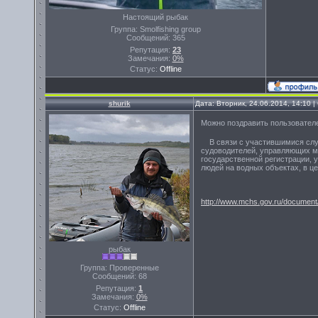
Настоящий рыбак
Группа: Smolfishing group
Сообщений:
365
Репутация:
23
Замечания:
0%
Статус:
Offline
shurik
Дата: Вторник, 24.06.2014, 14:10 
Можно поздравить пользовател
В связи с участившимися случ
судоводителей, управляющих 
государственной регистрации,
людей на водных объектах, в ц
http://www.mchs.gov.ru/documen
рыбак
Группа: Проверенные
Сообщений:
68
Репутация:
1
Замечания:
0%
Статус:
Offline