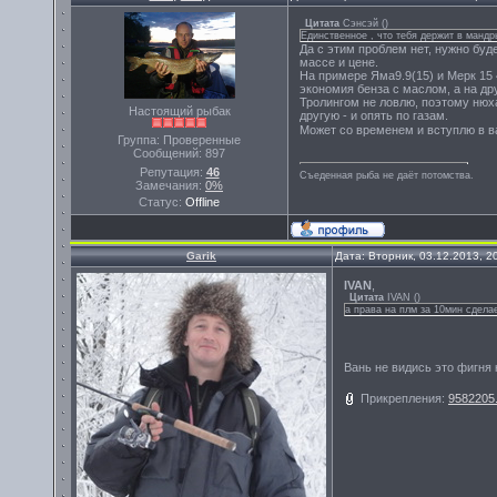
Цитата
Сэнсэй
(
)
Единственное , что тебя держит в мандр
Да с этим проблем нет, нужно буд
массе и цене.
На примере Яма9.9(15) и Мерк 15 
экономия бенза с маслом, а на др
Тролингом не ловлю, поэтому нюха
Настоящий рыбак
другую - и опять по газам.
Может со временем и вступлю в 
Группа: Проверенные
Сообщений:
897
Репутация:
46
Съеденная рыба не даёт потомства.
Замечания:
0%
Статус:
Offline
Garik
Дата: Вторник, 03.12.2013, 
IVAN
,
Цитата
IVAN
(
)
а права на плм за 10мин сдел
Вань не видись это фигня 
Прикрепления:
9582205.