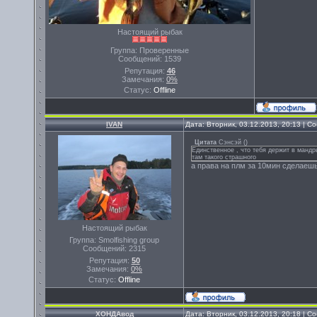
Настоящий рыбак
Группа: Проверенные
Сообщений:
1539
Репутация:
46
Замечания:
0%
Статус:
Offline
IVAN
Дата: Вторник, 03.12.2013, 20:13 | 
Цитата
Сэнсэй
(
)
Единственное , что тебя держит в мандр
там такого страшного
а права на плм за 10мин сделаеш
Настоящий рыбак
Группа: Smolfishing group
Сообщений:
2315
Репутация:
50
Замечания:
0%
Статус:
Offline
ХОНДАвод
Дата: Вторник, 03.12.2013, 20:18 | 