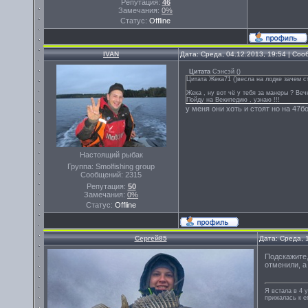
Репутация:
46
Замечания:
0%
Статус:
Offline
IVAN
Дата: Среда, 04.12.2013, 19:54 | Со
Цитата
Сэнсэй
(
)
Цитата Жека71 ()весла на лодке зачем с
Жека , ну вот чё у тебя за манеры ? Веч
Пойду на Векипедию , узнаю !!!
у меня они хоть и стоят но на 47
Настоящий рыбак
Группа: Smolfishing group
Сообщений:
2315
Репутация:
50
Замечания:
0%
Статус:
Offline
Сергей85
Дата: Среда, 
Подскажите,
отменили, а
Я встала в 4 у
прижалась к ег