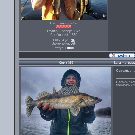
Настоящий рыбак
Группа: Проверенные
Сообщений:
1539
Репутация:
46
Замечания:
0%
Статус:
Offline
Сергей85
Дата: Четверг
Сэнсэй
, сп
Я встала в 4 у
прижалась к ег