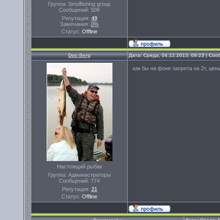
Группа: Smolfishing group
Сообщений:
508
Репутация:
49
Замечания:
0%
Статус:
Offline
Doc-Serg
Дата: Среда, 04.12.2013, 09:23 | Со
как бы на фоне запрета на 2т, цены
Настоящий рыбак
Группа: Администраторы
Сообщений:
774
Репутация:
21
Статус:
Offline