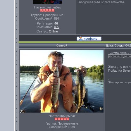
Съеденная рыба не даёт потомства.
Настоящий рыбак
Группа: Проверенные
Сообщений:
897
Репутация:
46
Замечания:
0%
Статус:
Offline
Сэнсэй
Дата: Среда, 04.
Цитата
Жека71
(
весла на лодке з
Жека , ну вот 
Пойду на Векип
"Никогда не спорь
Настоящий рыбак
Группа: Проверенные
Сообщений:
1539