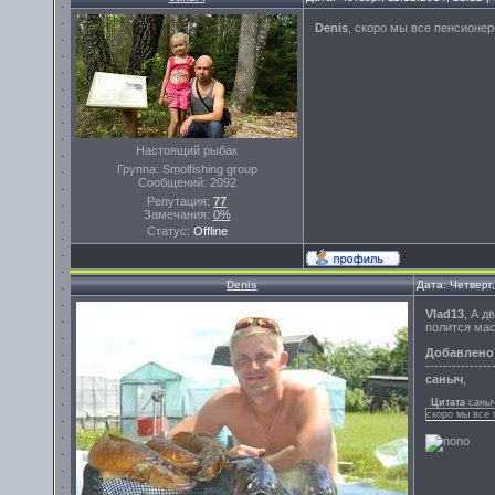
Denis
, скоро мы все пенсионер
Настоящий рыбак
Группа: Smolfishing group
Сообщений:
2092
Репутация:
77
Замечания:
0%
Статус:
Offline
Denis
Дата: Четверг
Vlad13
, А д
полится мас
Добавлено
---------------
саныч
,
Цитата
саны
скоро мы все 