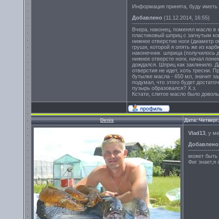
Информация принята, буду иметь 
Добавлено
(11.12.2014, 16:55)
--------------------------------------------
Вчера, наконец, поменял масло в 
пластиковый шприц с загнутым коц
нижнее отверстие ноги (диаметр 
груши, которой я опять же из кар
наконечник шприца (получилось д
нижнее отверсте ноги, начал поне
дождался. Шприц как заклинило. Д
отверстия не идет, хоть тресни. 
бутылке масла - 650 мл, значит з
подумал, что этого будет достато
пузырь образовался? Х.з.
Кстати, слитое масло было довольн
Denis
Дата: Четверг
Vlad13
, у м
Добавлено
---------------
может быть 
Фиг знает,я