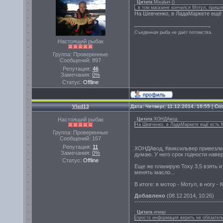
Цитата
Miхalыч
(
)
, в том магазине кончился Мотул, пришл
На Шевченко, в ЛадаМаркете ещё е
Съеденная рыба не даёт потомства.
Настоящий рыбак
Группа: Проверенные
Сообщений:
897
Репутация:
46
Замечания:
0%
Статус:
Offline
Vlad13
Дата: Четверг, 11.12.2014, 16:55 | 
Настоящий рыбак
Цитата
ХОНДАвод
На Шевченко, в ЛадаМаркете ещё есть М
Группа: Проверенные
Сообщений:
157
Репутация:
11
ХОНДАвод, Квиксильвер привезли 1 
Замечания:
0%
думаю. У него срок годности навер
Статус:
Offline
Еще же планирую Тоху 3,5 взять и
менять масло...
В итоге: в мотор - Мотул, в ногу -
Добавлено
(08.12.2014, 10:26)
--------------------------------------------
Цитата
игмар
(просто информация верить не обязатель