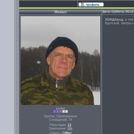
Miхalыч
Дата: Суббота, 06.1
ХОНДАвод
, в то
Крупской, завтра 
рыбак
Группа: Проверенные
Сообщений:
74
Репутация:
13
Замечания:
0%
Статус:
Offline