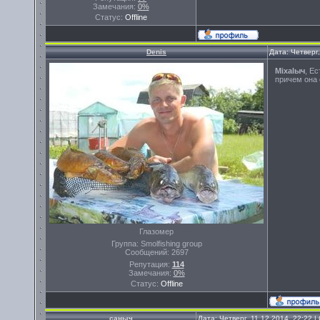
Замечания:
0%
Статус:
Offline
Denis
Дата: Четверг
Miхalыч
, Е
причем она 
Глазомер
Группа: Smolfishing group
Сообщений:
2697
Репутация:
114
Замечания:
0%
Статус:
Offline
саныч
Дата: Четверг, 11.12.2014, 22:22 