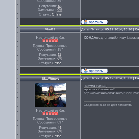
Сообщений:
897
Репутация:
46
Замечания:
0%
Статус:
Offline
Vlad13
Дата: Пятница, 05.12.2014, 15:20 | 
Настоящий рыбак
ХОНДАвод
, спасибо, ищу (заказ
Группа: Проверенные
Сообщений:
157
Репутация:
11
Замечания:
0%
Статус:
Offline
ХОНДАвод
Дата: Пятница, 05.12.2014, 18:03 | 
Цитата
Vlad13
(
)
где есть в Смоленске?
http://www.smolensk-auto.ru/forum
Съеденная рыба не даёт потомства.
Настоящий рыбак
Группа: Проверенные
Сообщений:
897
Репутация:
46
Замечания:
0%
Статус:
Offline