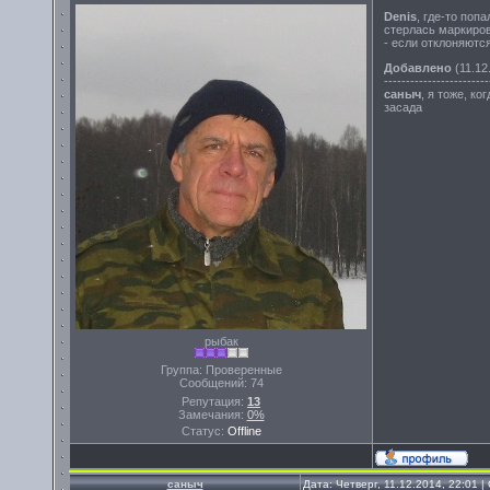
Denis
, где-то поп
стерлась маркиров
- если отклоняются
Добавлено
(11.12
------------------------
саныч
, я тоже, к
засада
рыбак
Группа: Проверенные
Сообщений:
74
Репутация:
13
Замечания:
0%
Статус:
Offline
саныч
Дата: Четверг, 11.12.2014, 22:01 