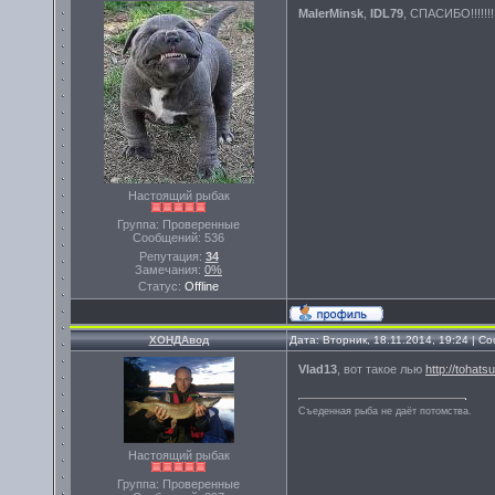
MalerMinsk
,
IDL79
, СПАСИБО!!!!!!!!
Настоящий рыбак
Группа: Проверенные
Сообщений:
536
Репутация:
34
Замечания:
0%
Статус:
Offline
ХОНДАвод
Дата: Вторник, 18.11.2014, 19:24 | 
Vlad13
, вот такое лью
http://tohat
Съеденная рыба не даёт потомства.
Настоящий рыбак
Группа: Проверенные