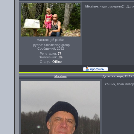
Miхalыч
, надо смотреть))) Долж
Настоящий рыбак
Группа: Smolfishing group
Сообщений:
2092
Репутация:
77
Замечания:
0%
Статус:
Offline
Miхalыч
Дата: Четверг, 11.12
саныч
, пока мото