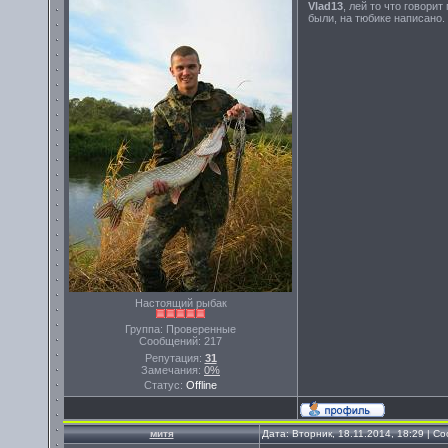
Vlad13
, лей то что говори
были, на тюбике написано.
Настоящий рыбак
Группа: Проверенные
Сообщений:
217
Репутация:
31
Замечания:
0%
Статус:
Offline
митя
Дата: Вторник, 18.11.2014, 18:29 | 