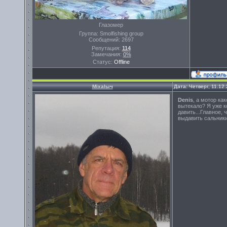
Глазомер
Группа: Smolfishing group
Сообщений:
2697
Репутация:
114
Замечания:
0%
Статус:
Offline
Miхalыч
Дата: Четверг, 11.12
Denis
, а мотор ка
вытекало? Я уже к
давить...Главное, 
выдавить сальники