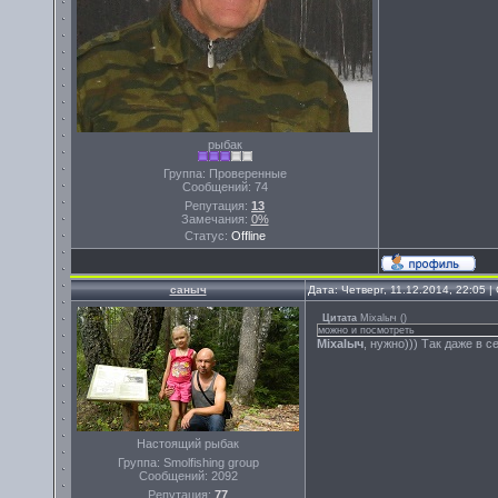
рыбак
Группа: Проверенные
Сообщений:
74
Репутация:
13
Замечания:
0%
Статус:
Offline
саныч
Дата: Четверг, 11.12.2014, 22:05 
Цитата
Miхalыч
(
)
можно и посмотреть
Miхalыч
, нужно))) Так даже в 
Настоящий рыбак
Группа: Smolfishing group
Сообщений:
2092
Репутация:
77