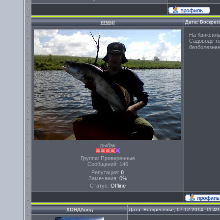
игмар
Дата: Воскрес
На Квиксиль
Садоводе то
безболезнен
рыбак
Группа: Проверенные
Сообщений:
146
Репутация:
0
Замечания:
0%
Статус:
Offline
ХОНДАвод
Дата: Воскресенье, 07.12.2014, 11:4