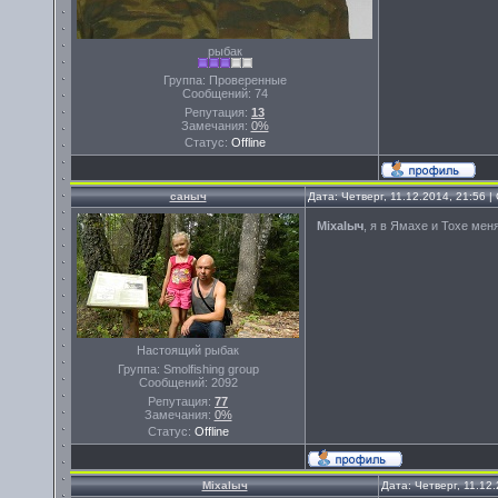
рыбак
Группа: Проверенные
Сообщений:
74
Репутация:
13
Замечания:
0%
Статус:
Offline
саныч
Дата: Четверг, 11.12.2014, 21:56 
Miхalыч
, я в Ямахе и Тохе мен
Настоящий рыбак
Группа: Smolfishing group
Сообщений:
2092
Репутация:
77
Замечания:
0%
Статус:
Offline
Miхalыч
Дата: Четверг, 11.12