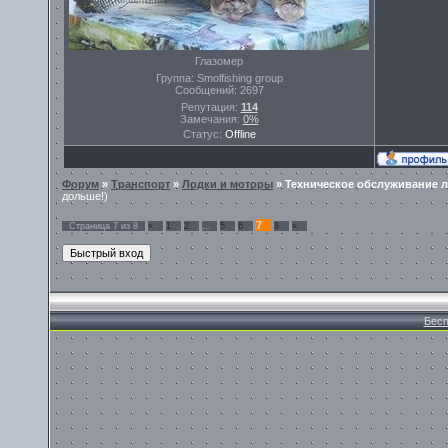
Глазомер
Группа: Smolfishing group
Сообщений:
2697
Репутация:
114
Замечания:
0%
Статус:
Offline
Форум
»
Транспорт
»
Лодки и моторы
»
Техническое обслуживание 
дольше!)
7
Страница
7
из
8
«
1
2
…
5
6
8
»
Бесп