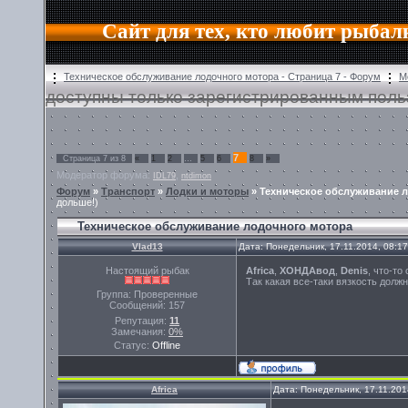
Сайт для тех, кто любит рыбал
Техническое обслуживание лодочного мотора - Страница 7 - Форум
М
доступны только зарегистрированным поль
7
Страница
7
из
8
«
1
2
…
5
6
8
»
Модератор форума:
,
IDL79
ntdimon
Форум
»
Транспорт
»
Лодки и моторы
»
Техническое обслуживание 
дольше!)
Техническое обслуживание лодочного мотора
Vlad13
Дата: Понедельник, 17.11.2014, 08:1
Настоящий рыбак
Africa
,
ХОНДАвод
,
Denis
, что-то
Так какая все-таки вязкость долж
Группа: Проверенные
Сообщений:
157
Репутация:
11
Замечания:
0%
Статус:
Offline
Africa
Дата: Понедельник, 17.11.201