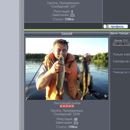
Группа: Проверенные
Сообщений:
107
Репутация:
4
Замечания:
0%
Статус:
Offline
Сэнсэй
Дата: Среда,
Quote
(
SV
)
doc_tor, а к
Только клиз
Смотри не 
"Никогда не 
Настоящий рыбак
Группа: Проверенные
Сообщений:
1539
Репутация:
46
Замечания:
0%
Статус:
Offline