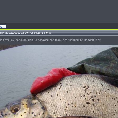
ерг, 22.11.2012, 22:29 | Сообщение #
49
на Яузском водохранилище попался вот такой вот "нарядный" подлещичек!