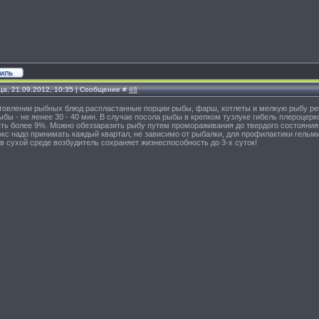
ца, 21.09.2012, 10:35 | Сообщение #
48
товлении рыбных блюд распластанные порции рыбы, фарш, котлеты и мелкую рыбу рек
ыбы - не яенее 30 - 40 мин. В случае посола рыбы в крепком тузлуке гибель плероцерко
ть более 9%. Можно обеззаразить рыбу путем промораживания до твердого состояния,
кс надо принимать каждый квартал, не зависимо от рыбалки, для профилактики гельми
 в сухой среде возбудитель сохраняет жизнеспособность до 3-х суток!