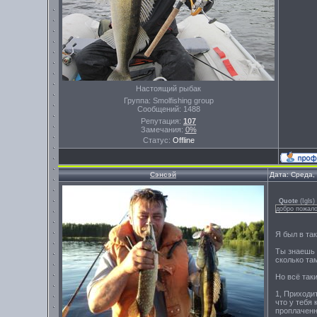
Настоящий рыбак
Группа: Smolfishing group
Сообщений:
1488
Репутация:
107
Замечания:
0%
Статус:
Offline
Сэнсэй
Дата: Среда,
Quote
(
Igls
)
добро пожало
Я был в та
Ты знаешь 
сколько там
Но всё таки
1, Приходи
что у тебя
проплаченн