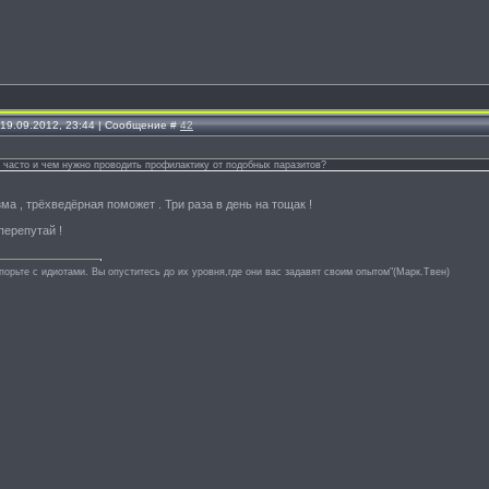
 19.09.2012, 23:44 | Сообщение #
42
ак часто и чем нужно проводить профилактику от подобных паразитов?
ма , трёхведёрная поможет . Три раза в день на тощак !
перепутай !
спорьте с идиотами. Вы опуститесь до их уровня,где они вас задавят своим опытом"(Марк.Твен)