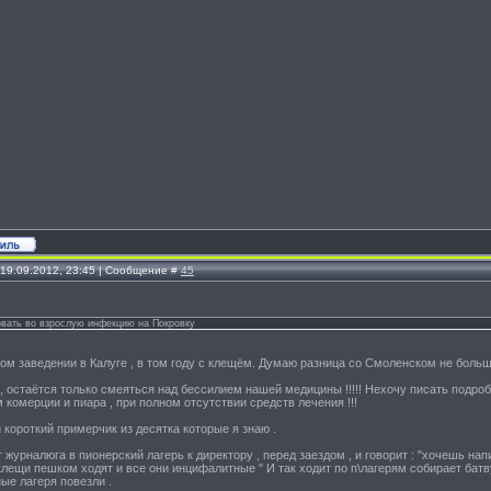
 19.09.2012, 23:45 | Сообщение #
45
вать во взрослую инфекцию на Покровку
ком заведении в Калуге , в том году с клещём. Думаю разница со Смоленском не больш
, остаётся только смеяться над бессилием нашей медицины !!!!! Нехочу писать подроб
 комерции и пиара , при полном отсутствии средств лечения !!!
 короткий примерчик из десятка которые я знаю .
т журналюга в пионерский лагерь к директору , перед заездом , и говорит : "хочешь на
 клещи пешком ходят и все они инцифалитные " И так ходит по п\лагерям собирает батву
ые лагеря повезли .