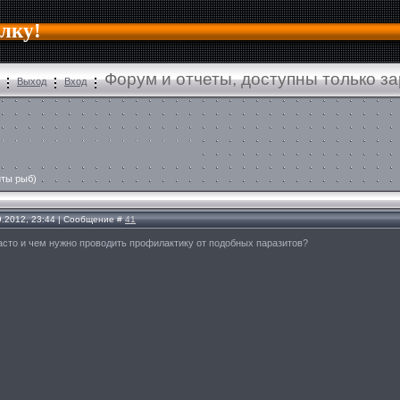
алку!
Форум и отчеты, доступны только з
Выход
Вход
иты рыб)
9.2012, 23:44 | Сообщение #
41
 часто и чем нужно проводить профилактику от подобных паразитов?