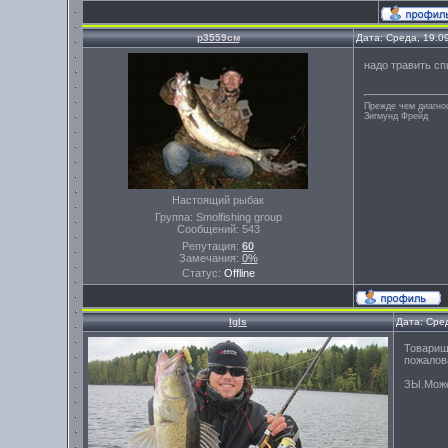
р3559см
Дата: Среда, 19.0
надо травить с
Прежде чем диагно
Зигмунд Фрейд
Настоящий рыбак
Группа: Smolfishing group
Сообщений:
543
Репутация:
60
Замечания:
0%
Статус:
Offline
Igls
Дата: Сре
Товарищ
пожалов
ЗЫ.Може