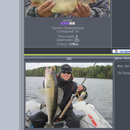
рыбак
Группа: Проверенные
Сообщений:
55
Репутация:
3
Замечания:
0%
Статус:
Offline
Igls
Дата: Четв
doc_tor
ЗЫ.Ведь