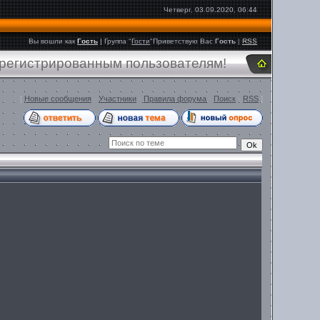
Четверг, 03.09.2020, 06:44
Вы вошли как
Гость
|
Группа
"
Гости
"
Приветствую Вас
Гость
|
RSS
арегистрированным пользователям!
[
Новые сообщения
·
Участники
·
Правила форума
·
Поиск
·
RSS
]