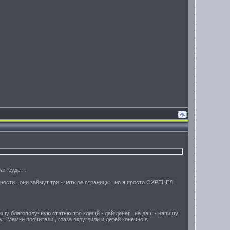
ая будет .
ности , они займут три - четыре страницы , но я просто ОХРЕНЕЛ
пишу благополучную статью про клещй - дай денег , не даш - напишу
 . Мамки прочитали , глаза округлили и детей конечно в