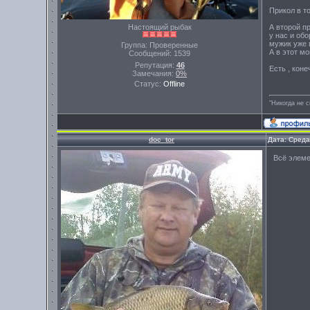
Прикол в то
Настоящий рыбак
А второй пр
у нас и об
мужик уже 
Группа: Проверенные
А в этот м
Сообщений:
1539
Репутация:
46
Есть , кон
Замечания:
0%
Статус:
Offline
"Никогда не 
doc_tor
Дата: Среда
Всё элеме