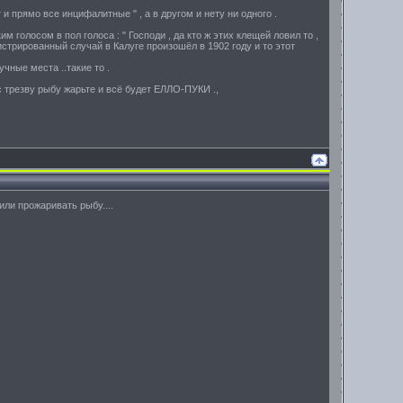
 и прямо все инцифалитные " , а в другом и нету ни одного .
м голосом в пол голоса : " Господи , да кто ж этих клещей ловил то ,
истрированный случай в Калуге произошёл в 1902 году и то этот
чные места ..такие то .
 с трезву рыбу жарьте и всё будет ЕЛЛО-ПУКИ .,
или прожаривать рыбу....