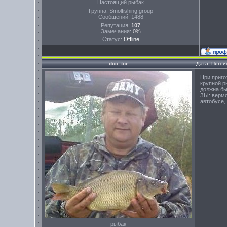
Настоящий рыбак
Группа: Smolfishing group
Сообщений:
1488
Репутация:
107
Замечания:
0%
Статус:
Offline
doc_tor
Дата: Пятни
При приго
крупной р
должна бы
ЗЫ: вермо
автобусе,
рыбак