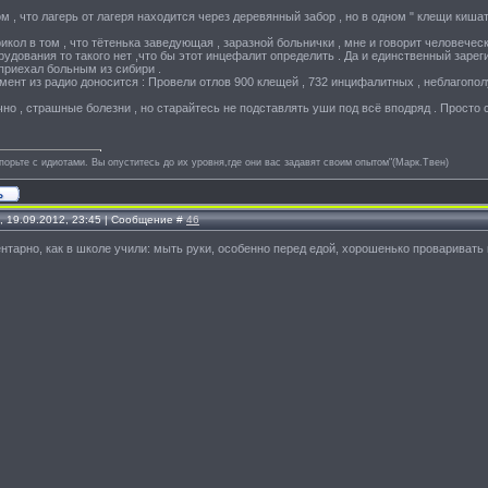
м , что лагерь от лагеря находится через деревянный забор , но в одном " клещи кишат
икол в том , что тётенька заведующая , заразной больнички , мне и говорит человечески
орудования то такого нет ,что бы этот инцефалит определить . Да и единственный зарег
приехал больным из сибири .
омент из радио доносится : Провели отлов 900 клещей , 732 инцифалитных , неблагополу
ечно , страшные болезни , но старайтесь не подставлять уши под всё вподряд . Просто
спорьте с идиотами. Вы опуститесь до их уровня,где они вас задавят своим опытом"(Марк.Твен)
, 19.09.2012, 23:45 | Сообщение #
46
нтарно, как в школе учили: мыть руки, особенно перед едой, хорошенько проваривать 