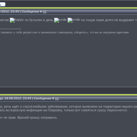
9.2012, 23:45 | Сообщение #
43
пиртом
по бутылке в день
на тощак норм долго не выдержит 
стировать у себя депрессию и заниженную самооценку, убедитесь, что вы не окружены идиотами
да, 19.09.2012, 23:45 | Сообщение #
44
и, речь идёт о серъёзнейшем заболевании, которое выявлено на территории нашего ре
ать во взрослую инфекцию на Покровку, только вот смеяться сразу перехочется.
т не прав. Врачей прошу поправить.