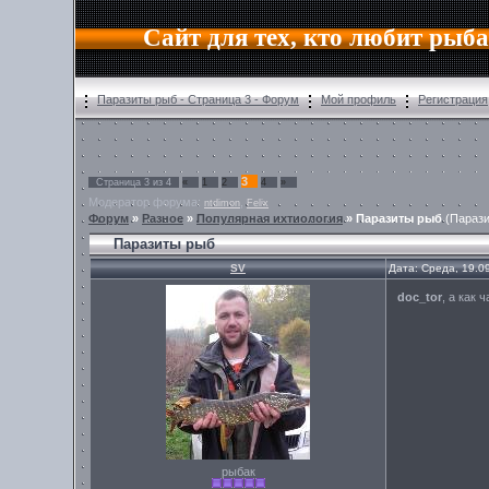
Сайт для тех, кто любит рыб
Паразиты рыб - Страница 3 - Форум
Мой профиль
Регистрация
3
Страница
3
из
4
«
1
2
4
»
Модератор форума:
,
ntdimon
Felix
Форум
»
Разное
»
Популярная ихтиология
»
Паразиты рыб
(Параз
Паразиты рыб
SV
Дата: Среда, 19.0
doc_tor
, а как
рыбак