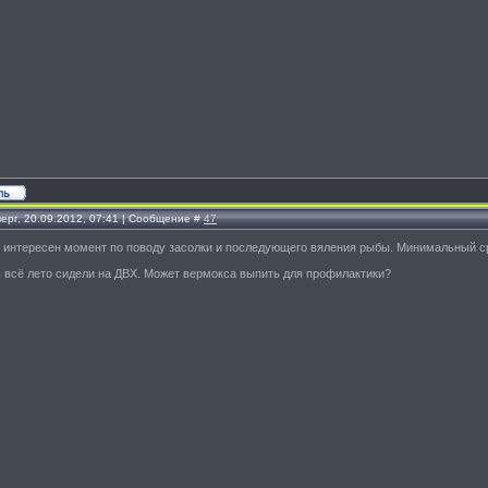
ерг, 20.09.2012, 07:41 | Сообщение #
47
, интересен момент по поводу засолки и последующего вяления рыбы. Минимальный с
 всё лето сидели на ДВХ. Может вермокса выпить для профилактики?